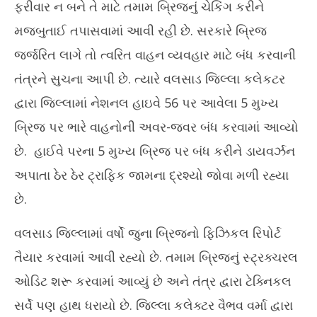
ફરીવાર ન બને તે માટે તમામ બ્રિજનું ચેકિંગ કરીને
મજબુતાઈ તપાસવામાં આવી રહી છે. સરકારે બ્રિજ
જર્જરિત લાગે તો ત્વરિત વાહન વ્યવહાર માટે બંધ કરવાની
તંત્રને સુચના આપી છે. ત્યારે વલસાડ જિલ્લા કલેકટર
દ્વારા જિલ્લામાં નેશનલ હાઇવે 56 પર આવેલા 5 મુખ્ય
બ્રિજ પર ભારે વાહનોની અવર-જવર બંધ કરવામાં આવ્યો
છે. હાઈવે પરના 5 મુખ્ય બ્રિજ પર બંધ કરીને ડાયવર્ઝન
અપાતા ઠેર ઠેર ટ્રાફિક જામના દ્રશ્યો જોવા મળી રહ્યા
છે.
વલસાડ જિલ્લામાં વર્ષો જુના બ્રિજનો ફિઝિકલ રિપોર્ટ
તૈયાર કરવામાં આવી રહ્યો છે. તમામ બ્રિજનું સ્ટ્રક્ચરલ
ઓડિટ શરૂ કરવામાં આવ્યું છે અને તંત્ર દ્વારા ટેક્નિકલ
સર્વે પણ હાથ ધરાયો છે. જિલ્લા કલેક્ટર વૈભવ વર્મા દ્વારા