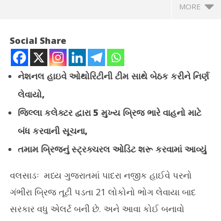
MORE
Social Share
નેશનલ હાઇવે ઓથોરિટીની ટીમ સાથે બેઠક કરીને નિર્ણ
લેવાયો,
જિલ્લા કલેક્ટર દ્વારા
5
મુખ્ય બ્રિજ ભારે વાહનો માટે
બંધ કરવાની સૂચના,
તમામ બ્રિજનું સ્ટ્રક્ચરલ ઓડિટ શરૂ કરવામાં આવ્યું
NOW VIEWING
વલસાડઃ મધ્ય ગુજરાતમાં પાદરા નજીક હાઈવે પરનો
ગંભીરા બ્રિજ તૂટ્યા બાદ વલસાડમાં એક સાથે 5 બ્રિજ ભારે વાહનો માટે
નિવ
કરાયા બંધ
જાહ
ગંભીરા બ્રિજ તૂટી પડતા 21 લોકોનો ભોગ લેવાયા બાદ
July
Jul
સરકાર વધુ એલર્ટ બની છે. અને આવા કોઈ બનાવો
13,
13
2025
20