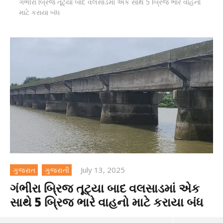
ગંભીરા બ્રિજ તૂટ્યા બાદ વલસાડમાં એક સાથે 5 બ્રિજ ભારે વાહનો
માટે કરાયા બંધ
July 13, 2025
ગુજરાત
ગુજરાતી
ગંભીરા બ્રિજ તૂટ્યા બાદ વલસાડમાં એક
સાથે 5 બ્રિજ ભારે વાહનો માટે કરાયા બંધ