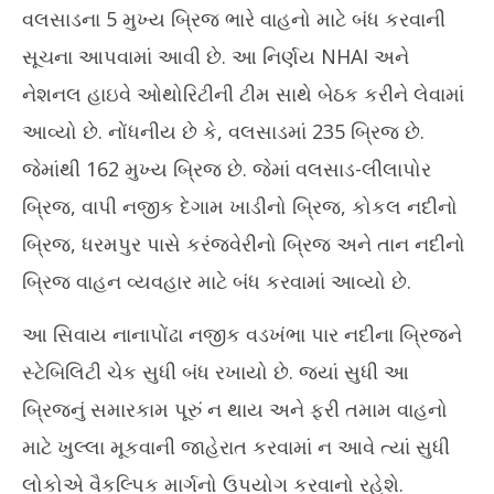
વલસાડના 5 મુખ્ય બ્રિજ ભારે વાહનો માટે બંધ કરવાની
સૂચના આપવામાં આવી છે. આ નિર્ણય NHAI અને
નેશનલ હાઇવે ઓથોરિટીની ટીમ સાથે બેઠક કરીને લેવામાં
આવ્યો છે. નોંધનીય છે કે, વલસાડમાં 235 બ્રિજ છે.
જેમાંથી 162 મુખ્ય બ્રિજ છે. જેમાં વલસાડ-લીલાપોર
બ્રિજ, વાપી નજીક દેગામ ખાડીનો બ્રિજ, કોકલ નદીનો
બ્રિજ, ધરમપુર પાસે કરંજવેરીનો બ્રિજ અને તાન નદીનો
બ્રિજ વાહન વ્યવહાર માટે બંધ કરવામાં આવ્યો છે.
આ સિવાય નાનાપોંઢા નજીક વડખંભા પાર નદીના બ્રિજને
સ્ટેબિલિટી ચેક સુધી બંધ રખાયો છે. જ્યાં સુધી આ
બ્રિજનું સમારકામ પૂરું ન થાય અને ફરી તમામ વાહનો
માટે ખુલ્લા મૂકવાની જાહેરાત કરવામાં ન આવે ત્યાં સુધી
લોકોએ વૈકલ્પિક માર્ગનો ઉપયોગ કરવાનો રહેશે.