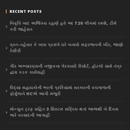
RECENT POSTS
નિવૃત્તિ બાદ અજિંક્ય રહાણે હવે આ T20 લીગમાં રમશે, ટીમે
કરી જાહેરાત
વ્રત-તહેવાર કે ખાસ પ્રસંગે ઘરે બનાવો સફરજનની ખીર, જાણો
રેસીપી
ગીર અભ્યારણ્યની નજીકના ગેરકાયદે રિસોર્ટ, હોટલો સામે તંત્ર
દ્વારા કડક કાર્યવાહી
વિદ્યા સહાયકોની ભરતી પ્રકિયામાં સરકારની વચગાળાની
ફોર્મુલાને HCએ આપી મંજુરી
મોન્સુન ટ્રફ સહિત 3 સિસ્ટમ સક્રિય થતાં આજથી બે દિવસ
ભારે વરસાદની આગાહી