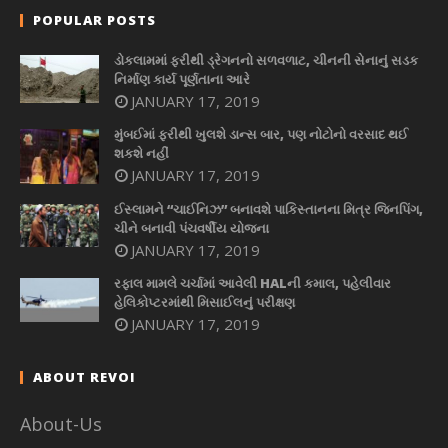
POPULAR POSTS
ડોકલામમાં ફરીથી ડ્રેગનનો સળવળાટ, ચીનની સેનાનું સડક
નિર્માણ કાર્ય પૂર્ણતાના આરે
JANUARY 17, 2019
મુંબઈમાં ફરીથી ખુલશે ડાન્સ બાર, પણ નોટોનો વરસાદ થઈ
શકશે નહીં
JANUARY 17, 2019
ઈસ્લામને “ચાઈનિઝ” બનાવશે પાકિસ્તાનના મિત્ર જિનપિંગ,
ચીને બનાવી પંચવર્ષીય યોજના
JANUARY 17, 2019
રફાલ મામલે ચર્ચામાં આવેલી HALની કમાલ, પહેલીવાર
હેલિકોપ્ટરમાંથી મિસાઈલનું પરીક્ષણ
JANUARY 17, 2019
ABOUT REVOI
About-Us