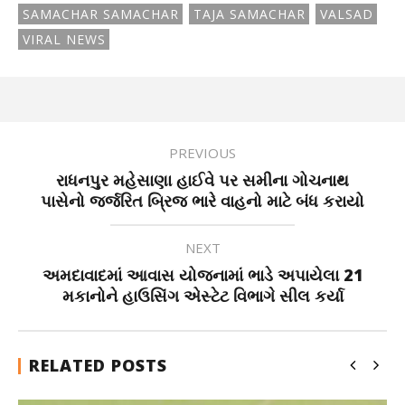
SAMACHAR SAMACHAR
TAJA SAMACHAR
VALSAD
VIRAL NEWS
PREVIOUS
રાધનપુર મહેસાણા હાઈવે પર સમીના ગોચનાથ
પાસેનો જર્જરિત બ્રિજ ભારે વાહનો માટે બંધ કરાયો
NEXT
અમદાવાદમાં આવાસ યોજનામાં ભાડે અપાયેલા 21
મકાનોને હાઉસિંગ એસ્ટેટ વિભાગે સીલ કર્યા
RELATED POSTS