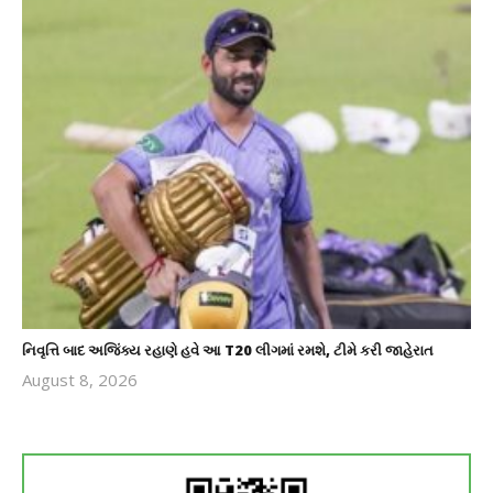
નિવૃત્તિ બાદ અજિંક્ય રહાણે હવે આ T20 લીગમાં રમશે, ટીમે કરી જાહેરાત
August 8, 2026
revoi
editor