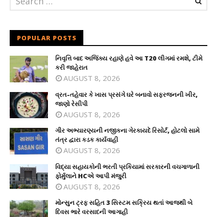
POPULAR POSTS
નિવૃત્તિ બાદ અજિંક્ય રહાણે હવે આ T20 લીગમાં રમશે, ટીમે
કરી જાહેરાત
AUGUST 8, 2026
વ્રત-તહેવાર કે ખાસ પ્રસંગે ઘરે બનાવો સફરજનની ખીર,
જાણો રેસીપી
AUGUST 8, 2026
ગીર અભ્યારણ્યની નજીકના ગેરકાયદે રિસોર્ટ, હોટલો સામે
તંત્ર દ્વારા કડક કાર્યવાહી
AUGUST 8, 2026
વિદ્યા સહાયકોની ભરતી પ્રકિયામાં સરકારની વચગાળાની
ફોર્મુલાને HCએ આપી મંજુરી
AUGUST 8, 2026
મોન્સુન ટ્રફ સહિત 3 સિસ્ટમ સક્રિય થતાં આજથી બે
દિવસ ભારે વરસાદની આગાહી