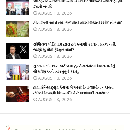
ઓસ્ટ્રેલિયા જતા વિદ્યાર્થીઓના દસ્તાવેજની ચકાસણી હવે
ઝડપી બનશે
AUGUST 8, 2026
કોબીજની આ 4 નવી રેસિપીથી બદલો રોજની રસોઈનો સ્વાદ
AUGUST 8, 2026
સોશિયલ મીડિયા X દ્વારા હવે કમાણી કરવાનું સરળ નહીં,
જાણો શું મોટો ફેરફાર થયો?
AUGUST 8, 2026
સુરતમાં સી.આર. પાટીલના હસ્તે કરોડોના વિકાસકામોનું
લોકાર્પણ અને ખાતમુહૂર્ત કરાયું
AUGUST 8, 2026
ટાટા ઈન્સ્ટિટ્યૂટ કેસમાં બે આરોપીના જામીન નકારતાં
કોર્ટની ટિપ્પણીઃ વિદ્યાર્થી છો કે માઓવાદી સમર્થક?
AUGUST 8, 2026