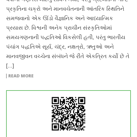
પ્રકૃતિના ચક્રો અને માનવચેતનાની આંતરિક સ્થિતિને
સમજવાનો એક ઊંડો વૈજ્ઞાનિક અને આધ્યાત્મિક
પ્રયાસ છે. વિશ્વની અનેક પ્રાચીન સંસ્કૃતિઓમાં
સમયગણનાની પદ્ધતિઓ વિકસેલી હતી, પરંતુ ભારતીય
પંચાંગ પદ્ધતિએ સૂર્ય, ચંદ્ર, નક્ષત્રો, ઋતુઓ અને
માનવજીવન વચ્ચેના સંબંધને જે રીતે એકત્રિત કર્યો છે તે
[…]
READ MORE