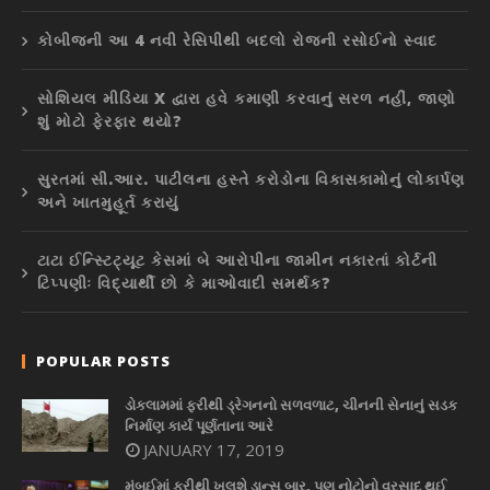
કોબીજની આ 4 નવી રેસિપીથી બદલો રોજની રસોઈનો સ્વાદ
સોશિયલ મીડિયા X દ્વારા હવે કમાણી કરવાનું સરળ નહીં, જાણો
શું મોટો ફેરફાર થયો?
સુરતમાં સી.આર. પાટીલના હસ્તે કરોડોના વિકાસકામોનું લોકાર્પણ
અને ખાતમુહૂર્ત કરાયું
ટાટા ઈન્સ્ટિટ્યૂટ કેસમાં બે આરોપીના જામીન નકારતાં કોર્ટની
ટિપ્પણીઃ વિદ્યાર્થી છો કે માઓવાદી સમર્થક?
POPULAR POSTS
ડોકલામમાં ફરીથી ડ્રેગનનો સળવળાટ, ચીનની સેનાનું સડક
નિર્માણ કાર્ય પૂર્ણતાના આરે
JANUARY 17, 2019
મુંબઈમાં ફરીથી ખુલશે ડાન્સ બાર, પણ નોટોનો વરસાદ થઈ