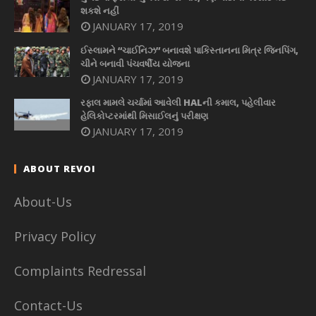
શકશે નહીં
JANUARY 17, 2019
ઈસ્લામને “ચાઈનિઝ” બનાવશે પાકિસ્તાનના મિત્ર જિનપિંગ,
ચીને બનાવી પંચવર્ષીય યોજના
JANUARY 17, 2019
રફાલ મામલે ચર્ચામાં આવેલી HALની કમાલ, પહેલીવાર
હેલિકોપ્ટરમાંથી મિસાઈલનું પરીક્ષણ
JANUARY 17, 2019
ABOUT REVOI
About-Us
Privacy Policy
Complaints Redressal
Contact-Us