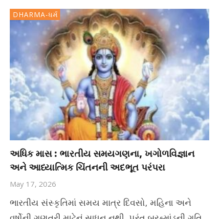
DHARMA-ધર્મ
અધિક માસ : ભારતીય સમયગણના, ખગોળવિજ્ઞાન
અને આધ્યાત્મિક ચિંતનની અદભૂત પરંપરા
May 17, 2026
ભારતીય સંસ્કૃતિમાં સમય માત્ર દિવસો, મહિના અને
વર્ષોની ગણતરી માટેનું સાધન નથી, પરંતુ બ્રહ્માંડની ગતિ,