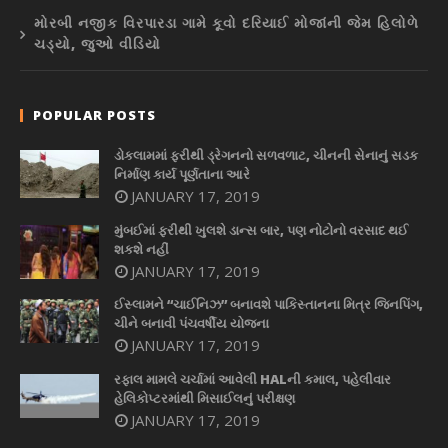
મોરબી નજીક વિરપારડા ગામે કૂવો દરિયાઈ મોજાંની જેમ હિલોળે
ચડ્યો, જુઓ વીડિયો
POPULAR POSTS
ડોકલામમાં ફરીથી ડ્રેગનનો સળવળાટ, ચીનની સેનાનું સડક
નિર્માણ કાર્ય પૂર્ણતાના આરે
JANUARY 17, 2019
મુંબઈમાં ફરીથી ખુલશે ડાન્સ બાર, પણ નોટોનો વરસાદ થઈ
શકશે નહીં
JANUARY 17, 2019
ઈસ્લામને “ચાઈનિઝ” બનાવશે પાકિસ્તાનના મિત્ર જિનપિંગ,
ચીને બનાવી પંચવર્ષીય યોજના
JANUARY 17, 2019
રફાલ મામલે ચર્ચામાં આવેલી HALની કમાલ, પહેલીવાર
હેલિકોપ્ટરમાંથી મિસાઈલનું પરીક્ષણ
JANUARY 17, 2019