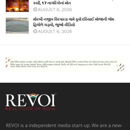
કર્યો, 17 નાગરિકોનાં મોત
AUGUST 6, 2026
મોરબી નજીક વિરપારડા ગામે કૂવો દરિયાઈ મોજાંની જેમ
હિલોળે ચડ્યો, જુઓ વીડિયો
AUGUST 6, 2026
REVOI is a independent media start-up. We are a new-