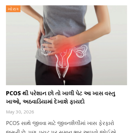
ખોરાક
PCOS થી પરેશાન છો તો ખાલી પેટ આ ખાસ વસ્તુ
ખાઓ, અઠવાડિયામાં દેખાશે ફાયદો
May 30, 2026
PCOS સાથે જીવવા માટે જીવનશૈલીમાં ખાસ ફેરફારો
જરૂરી છે. પણ ડાયટ પર સમાન ભાર આપવો જોઈએ.