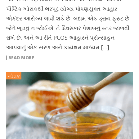
પૌષ્ટિક ખોરાકથી ભરપૂર યોગ્ય પોષણયુક્ત આહાર
એકંદર આરોગ્ય લાવી શકે છે. બદામ એક ડ્રાય ફ્રુટ છે
જેને ભૂલવું ન જોઈએ. તે દિવસભર પેશાબનું સ્તર જાળવી
રાખે છે. અને આ રીતે PCOS આહારને પ્રોત્સાહન
આપવાનું એક સરળ અને કાર્યક્ષમ માધ્યમ […]
READ MORE
ખોરાક