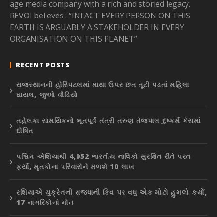
age media company with a rich and storied legacy.
REVOI believes : “INFACT EVERY PERSON ON THIS
EARTH IS ARGUABLY A STAKEHOLDER IN EVERY
ORGANISATION ON THIS PLANET”
RECENT POSTS
રાજસ્થાનની હોસ્પિટલમાં માથા ઉપર છત તૂટી પડતાં મહિલા
ઘાયલ, જુઓ વીડિયો
તહેલકા સામયિકનો ભૂતપૂર્વ તંત્રી તરુણ તેજપાલ દુષ્કર્મ કેસમાં
દોષિત
પશ્ચિમ એશિયાથી 4,052 ભારતીય નાવિકો સુરક્ષિત રીતે પરત
ફર્યા, મૃતકોના પરિવારોને મળશે 10 લાખ
રશિયાએ યુક્રેનની રાજધાની કિવ પર વધુ એક મોટો હુમલો કર્યો,
17 નાગરિકોનાં મોત