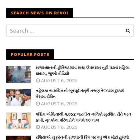
SEARCH NEWS ON REVOI
POPULAR POSTS
રાજસ્થાનની હોસ્પિટલમાં માથા ઉપર છત તૂટી પડતાં મહિલા
ઘાયલ, જુઓ વીડિયો
AUGUST 6, 2026
તહેલકા સામયિકનો ભૂતપૂર્વ તંત્રી તરુણ તેજપાલ દુષ્કર્મ
કેસમાં દોષિત
AUGUST 6, 2026
પશ્ચિમ એશિયાથી 4,052 ભારતીય નાવિકો સુરક્ષિત રીતે પરત
ફર્યા, મૃતકોના પરિવારોને મળશે 10 લાખ
AUGUST 6, 2026
રશિયાએ યુક્રેનની રાજધાની કિવ પર વધુ એક મોટો હુમલો