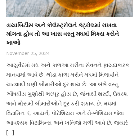
ડાયાબિટીસ અને કોલેસ્ટ્રોલને કંટ્રોલમાં રાખવા
માંગતા હોવ તો આ ખાસ વસ્તુ મધમાં મિક્સ કરીને
ખાઓ
November 25, 2024
આયુર્વેદમાં મધ અને કાળઆ મરીના સેવનને ફાયદાકારક
માનવામાં આવે છે. થોડા કાળા મરીને મધમાં મિલાવીને
ચાટવાથી ઘણી બીમારીઓ દૂર થાય છે. આ બંન્ને વસ્તુ
ઔષધીય ગુણોથી ભરપૂર હોય છે, જેનાથી શરદી, ઉધરશ
અને મોસમી બીમારીઓને દૂર કરી શકાય છે. મધમાં
વિટામિન K, આયર્ન, પોટેશિયમ અને મેગ્નેશિયમ જેવા
આવશ્યક વિટામિન્સ અને ખનિજો મળી આવે છે. જ્યારે
[…]