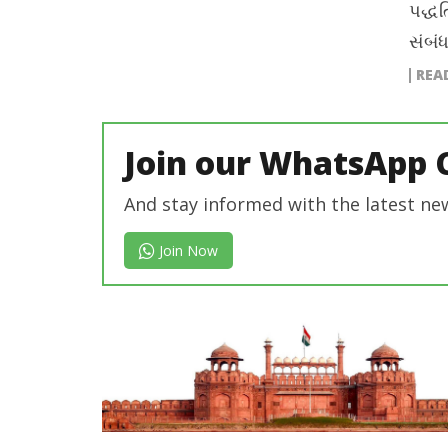
પદ્ધ
સંબંધ
REA
Join our WhatsApp 
And stay informed with the latest ne
Join Now