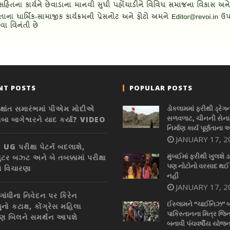
NT POSTS
POPULAR POSTS
િક્ષાંત સમારંભમાં પીએમ મોદીએ
ડોકલામમાં ફરીથી ડ્રેગ
સળવળાટ, ચીનની સેનાન
ાબા બાગેશ્વરને યાદ કર્યા? VIDEO
નિર્માણ કાર્ય પૂર્ણતાના 
JANUARY 17, 2
UG પરીક્ષા પેટર્ન બદલાશે,
મુંબઈમાં ફરીથી ખુલશે ડ
યુટર બઝ્ટ અને બે તબક્કામાં પરીક્ષા
પણ નોટોનો વરસાદ થઈ
 વિચારણા
નહીં
JANUARY 17, 2
ગાંધીના નિવેદન પર કિરેન
ઈસ્લામને “ચાઈનિઝ” 
નો કટાક્ષ, કોંગ્રેસ મહિલા
પાકિસ્તાનના મિત્ર જિન
ણ બિલને સમર્થન આપશે
બનાવી પંચવર્ષીય યોજન