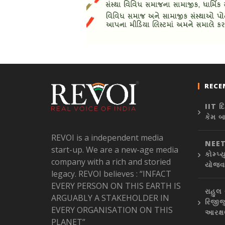
RECE
IIT દ
કેમ બ
REVOI is a independent media
NEET 
start-up. We are a new-age media
કોમ્પ્
company with a rich and storied
યોજવા
legacy. REVOI believes : “INFACT
EVERY PERSON ON THIS EARTH IS
રાહુલ 
ARGUABLY A STAKEHOLDER IN
રિજીજુ
EVERY ORGANISATION ON THIS
આરક્ષ
PLANET”