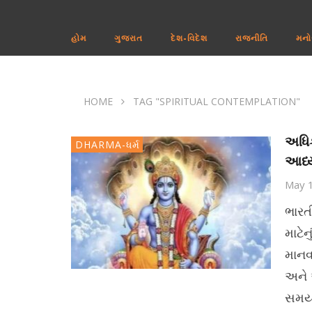
હોમ
ગુજરાત
દેશ-વિદેશ
રાજનીતિ
મનો
HOME
TAG "SPIRITUAL CONTEMPLATION"
અધિ
DHARMA-ધર્મ
આધ્ય
May 
ભારત
માટેન
માનવ
અને 
સમયગ