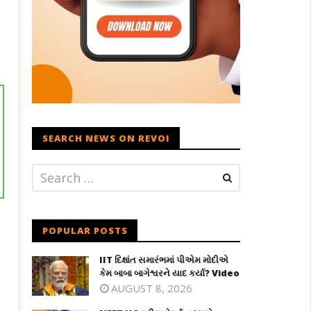
SEARCH NEWS ON REVOI
POPULAR POSTS
IIT દિક્ષાંત સમારંભમાં પીએમ મોદીએ
કેમ બાબા બાગેશ્વરને યાદ કર્યા? Video
AUGUST 8, 2026