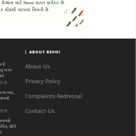
ABOUT REVOI
નનો
About-Us
ું સડક
આરે
Privacy Policy
019
ાન્સ બાર,
Complaints Redressal
 શકશે
Contact-Us
019
બનાવશે
પિંગ, ચીને
ા