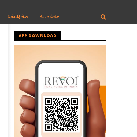
રિવોઈહિરોઝ
વેબ સ્ટોરીઝ
APP DOWNLOAD