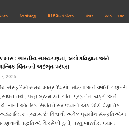
રંજન
ટેકનોલોજી
REVOઈમેગેઝિન
વેપાર
રમત – ગમત
ક માસ : ભારતીય સમયગણના, ખગોળવિજ્ઞાન અને
ાત્મિક ચિંતનની અદભૂત પરંપરા
17, 2026
ીય સંસ્કૃતિમાં સમય માત્ર દિવસો, મહિના અને વર્ષોની ગણતરી
ું સાધન નથી, પરંતુ બ્રહ્માંડની ગતિ, પ્રકૃતિના ચક્રો અને
ચેતનાની આંતરિક સ્થિતિને સમજવાનો એક ઊંડો વૈજ્ઞાનિક
આધ્યાત્મિક પ્રયાસ છે. વિશ્વની અનેક પ્રાચીન સંસ્કૃતિઓમાં
ણનાની પદ્ધતિઓ વિકસેલી હતી, પરંતુ ભારતીય પંચાંગ