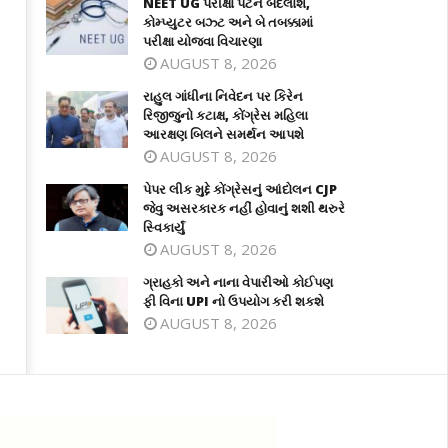
NEET UG પરીક્ષા પેટર્ન બદલાશે,
કોમ્પ્યુટર બઝ્ટ અને બે તબક્કામાં
પરીક્ષા યોજવા વિચારણા
AUGUST 8, 2026
રાહુલ ગાંધીના નિવેદન પર કિરેન
રિજીજુનો કટાક્ષ, કોંગ્રેસ મહિલા
આરક્ષણ બિલને સમર્થન આપશે
AUGUST 8, 2026
પેપર લીક મુદ્દે કોંગ્રેસનું આંદોલન CJP
જેવુ અસરકારક નહીં હોવાનું શશી થરુરે
સ્વિકાર્યું
AUGUST 8, 2026
ગ્રાહકો અને નાના વેપારીઓ કોઈપણ
ફી વિના UPI નો ઉપયોગ કરી શકશે
AUGUST 8, 2026