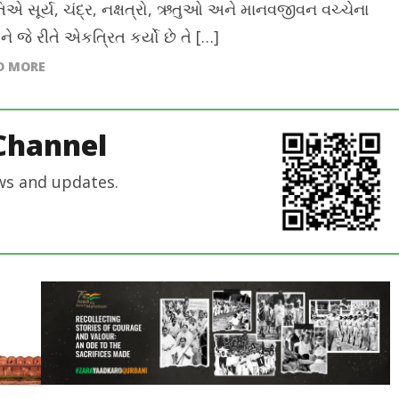
તિએ સૂર્ય, ચંદ્ર, નક્ષત્રો, ઋતુઓ અને માનવજીવન વચ્ચેના
ને જે રીતે એકત્રિત કર્યો છે તે […]
D MORE
Channel
ws and updates.