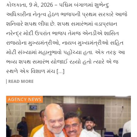
કોલકાતા, 9 મે, 2026 – પશ્ચિમ બંગાળમાં શુભેન્દુ
અધિકારીના નેતૃત્વ હેઠળ ભાજપની પ્રથમ સરકારે આજે
શનિવારે શપથ લીધા છે. શપથ સમારંભમાં વડાપ્રધાન
નરેન્દ્ર મોદી ઉપરાંત ભાજપ તેમજ એનડીએ શાસિત
રાજ્યોના મુખ્યમંત્રીઓ, નાયબ મુખ્યમંત્રીઓ સહિત
મોટી સંખ્યામાં મહાનુભાવો પહોંચ્યા હતા. એક તરફ આ
ભવ્ય શપથ સમારંભ યોજાઈ રહ્યો હતો ત્યારે એ જ
સ્થળે એક વિશાળ મંચ […]
READ MORE
AGENCY NEWS