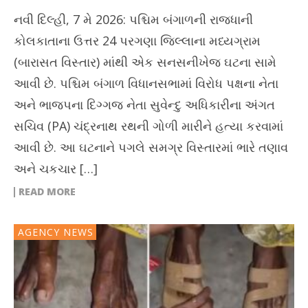
નવી દિલ્હી, 7 મે 2026: પશ્ચિમ બંગાળની રાજધાની
કોલકાતાના ઉત્તર 24 પરગણા જિલ્લાના મધ્યગ્રામ
(બારાસત વિસ્તાર) માંથી એક સનસનીખેજ ઘટના સામે
આવી છે. પશ્ચિમ બંગાળ વિધાનસભામાં વિરોધ પક્ષના નેતા
અને ભાજપના દિગ્ગજ નેતા સુવેન્દુ અધિકારીના અંગત
સચિવ (PA) ચંદ્રનાથ રથની ગોળી મારીને હત્યા કરવામાં
આવી છે. આ ઘટનાને પગલે સમગ્ર વિસ્તારમાં ભારે તણાવ
અને ચકચાર […]
READ MORE
AGENCY NEWS