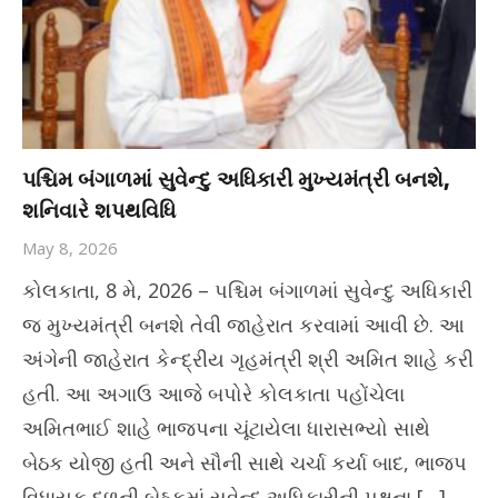
પશ્ચિમ બંગાળમાં સુવેન્દુ અધિકારી મુખ્યમંત્રી બનશે,
શનિવારે શપથવિધિ
May 8, 2026
કોલકાતા, 8 મે, 2026 – પશ્ચિમ બંગાળમાં સુવેન્દુ અધિકારી
જ મુખ્યમંત્રી બનશે તેવી જાહેરાત કરવામાં આવી છે. આ
અંગેની જાહેરાત કેન્દ્રીય ગૃહમંત્રી શ્રી અમિત શાહે કરી
હતી. આ અગાઉ આજે બપોરે કોલકાતા પહોંચેલા
અમિતભાઈ શાહે ભાજપના ચૂંટાયેલા ધારાસભ્યો સાથે
બેઠક યોજી હતી અને સૌની સાથે ચર્ચા કર્યા બાદ, ભાજપ
વિધાયક દળની બેઠકમાં સુવેન્દુ અધિકારીની પક્ષના […]