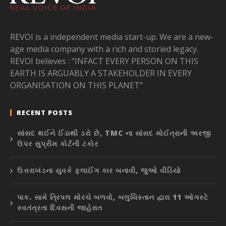
REVOI is a independent media start-up. We are a new-
age media company with a rich and storied legacy.
REVOI believes : “INFACT EVERY PERSON ON THIS
EARTH IS ARGUABLY A STAKEHOLDER IN EVERY
ORGANISATION ON THIS PLANET”
RECENT POSTS
સાંસદ થઈને ઈંડાથી ડરો છે, TMC ના સાંસદ મોઈત્રાની અરજી
ઉપર સુપ્રીમ કોર્ટની ટકોર
ઉત્તરાખંડના યુવકે ફ્લાઈંગ કાર બનાવી, જુઓ વીડિયો
પાક. સામે ત્રિપલ મોરચે બળવો, બલુચિસ્તાન દ્વારા 11 ઓગસ્ટે
સ્વતંત્રતા દિવસની જાહેરાત