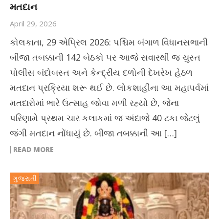
મતદાન
April 29, 2026
કોલકાતા, 29 એપ્રિલ 2026: પશ્ચિમ બંગાળ વિધાનસભાની
બીજા તબક્કાની 142 બેઠકો પર આજે સવારથી જ ચુસ્ત
પોલીસ બંદોબસ્ત અને કેન્દ્રીય દળોની દેખરેખ હેઠળ
મતદાન પ્રક્રિયા શરૂ થઈ છે. લોકશાહીના આ મહાપર્વમાં
મતદારોમાં ભારે ઉત્સાહ જોવા મળી રહ્યો છે, જેના
પરિણામે પ્રથમ ચાર કલાકમાં જ અંદાજે 40 ટકા જેટલું
જંગી મતદાન નોંધાયું છે. બીજા તબક્કાની આ […]
READ MORE
ગુજરાતી