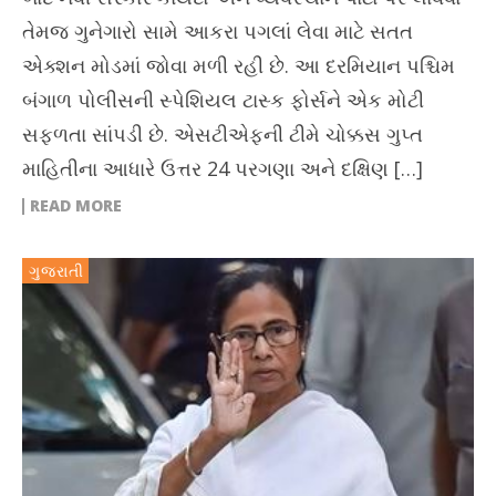
તેમજ ગુનેગારો સામે આકરા પગલાં લેવા માટે સતત
એક્શન મોડમાં જોવા મળી રહી છે. આ દરમિયાન પશ્ચિમ
બંગાળ પોલીસની સ્પેશિયલ ટાસ્ક ફોર્સને એક મોટી
સફળતા સાંપડી છે. એસટીએફની ટીમે ચોક્કસ ગુપ્ત
માહિતીના આધારે ઉત્તર 24 પરગણા અને દક્ષિણ […]
READ MORE
ગુજરાતી