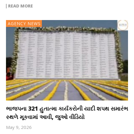
READ MORE
AGENCY NEWS
ભાજપના 321 હુતાત્મા કાર્યકરોની યાદી શપથ સમારંભ
સ્થળે મૂકવામાં આવી, જુઓ વીડિયો
May 9, 2026