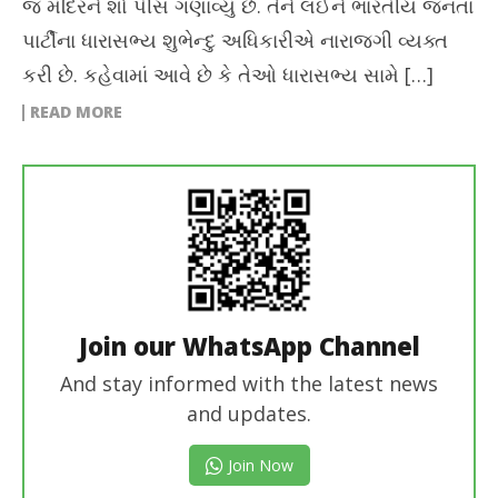
જ મંદિરને શો પીસ ગણાવ્યું છે. તેને લઈને ભારતીય જનતા
પાર્ટીના ધારાસભ્ય શુભેન્દુ અધિકારીએ નારાજગી વ્યક્ત
કરી છે. કહેવામાં આવે છે કે તેઓ ધારાસભ્ય સામે […]
READ MORE
Join our WhatsApp Channel
And stay informed with the latest news
and updates.
Join Now