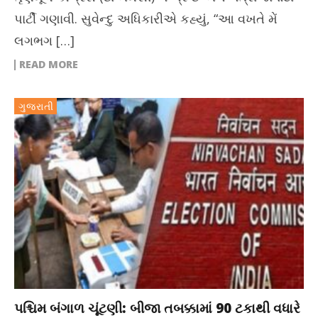
પાર્ટી ગણાવી. સુવેન્દુ અધિકારીએ કહ્યું, “આ વખતે મેં
લગભગ […]
READ MORE
ગુજરાતી
પશ્ચિમ બંગાળ ચૂંટણી: બીજા તબક્કામાં 90 ટકાથી વધારે