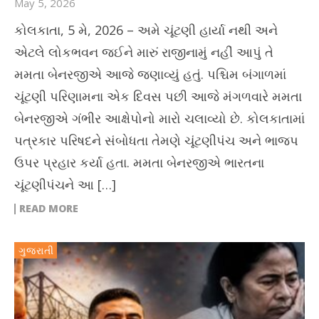
May 5, 2026
કોલકાતા, 5 મે, 2026 – અમે ચૂંટણી હાર્યા નથી અને
એટલે લોકભવન જઈને મારું રાજીનામું નહીં આપું તે
મમતા બેનરજીએ આજે જણાવ્યું હતું. પશ્ચિમ બંગાળમાં
ચૂંટણી પરિણામના એક દિવસ પછી આજે મંગળવારે મમતા
બેનરજીએ ગંભીર આક્ષેપોનો મારો ચલાવ્યો છે. કોલકાતામાં
પત્રકાર પરિષદને સંબોધતા તેમણે ચૂંટણીપંચ અને ભાજપ
ઉપર પ્રહાર કર્યા હતા. મમતા બેનરજીએ ભારતના
ચૂંટણીપંચને આ […]
READ MORE
ગુજરાતી