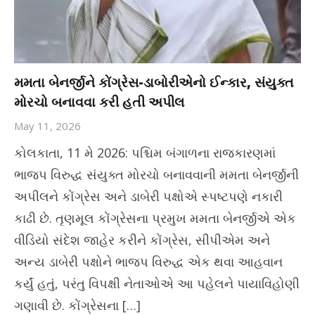
મમતા બેનર્જીને કોંગ્રેસ-ડાબોરીએનો ઈન્કાર, સંયુક્ત
મોરચો બનાવવા કરી હતી અપીલ
May 11, 2026
કોલકાતા, 11 મે 2026: પશ્ચિમ બંગાળના રાજકારણમાં
ભાજપ વિરુદ્ધ સંયુક્ત મોરચો બનાવવાની મમતા બેનર્જીની
અપીલને કોંગ્રેસ અને ડાબેરી પક્ષોએ સ્પષ્ટપણે નકારી
કાઢી છે. તૃણમૂલ કોંગ્રેસના પ્રમુખ મમતા બેનર્જીએ એક
વીડિયો સંદેશ જાહેર કરીને કોંગ્રેસ, સીપીએમ અને
અન્ય ડાબેરી પક્ષોને ભાજપ વિરુદ્ધ એક થવા આહવાન
કર્યું હતું, પરંતુ વિપક્ષી નેતાઓએ આ પહેલને પાયાવિહોણી
ગણાવી છે. કોંગ્રેસના […]