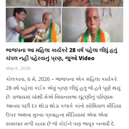
ભાજપના આ મહિલા કાર્યકરે 28 વર્ષ પહેલા લીધું હતું
ચંપલ નહીં પહેરવાનું પ્રણ, જુઓ Video
May 6, 2026
કોલકાતા, 6 મે, 2026 – ભાજપના એક મહિલા કાર્યકરે
28 વર્ષ પહેલાં કંઈક એવું પ્રણ લીધું હતું જે હવે પૂર્ણ થયું
છે. રાજ્યમાં ચોથી મેએ વિધાનસભા ચૂંટણીનું પરિણામ
આવ્યા પછી દર થોડા થોડા કલાકે કાંતો સોશિયલ મીડિયા
ઉપર અથવા મુખ્ય પ્રવાહના મીડિયામાં એવા એવા
સમાચાર મળી રહ્યા છે જે કોઈને પણ ભાવૂક બનાવી દે.