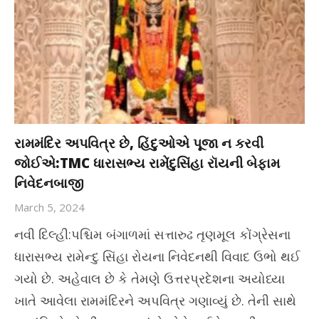
રામમંદિર અપવિત્ર છે, હિંદુઓએ પૂજા ન કરવી
જોઈએ:TMC ધારાસભ્ય રામેંદુસિંહા રૉયની બેફામ
નિવેદનબાજી
March 5, 2024
નવી દિલ્હી:પશ્ચિમ બંગાળમાં સત્તારુઢ તૃણમૂલ કોંગ્રેસના
ધારાસભ્ય રામેન્દુ સિંહા રોયના નિવેદનથી વિવાદ ઉભો થઈ
ગયો છે. અહેવાલ છે કે તેમણે ઉત્તરપ્રદેશના અયોધ્યા
ખાતે આવેલા રામમંદિરને અપવિત્ર ગણાવ્યું છે. તેની સાથે