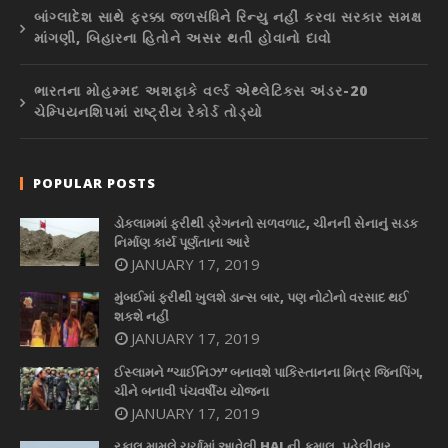
બાંગ્લાદેશ સાથે ફરક્કા જળસંધિને રિન્યુ નહીં કરવા સરકાર સમક્ષ
માંગણી, બિહારના હિતોને અસર થતી હોવાનો દાવો
ભારતના મોહમ્મદ અશફાકે વર્લ્ડ એથ્લેટિક્સ અંડર-20
ચેમ્પિયનશિપમાં રાષ્ટ્રીય રેકોર્ડ તોડ્યો
POPULAR POSTS
ડોકલામમાં ફરીથી ડ્રેગનનો સળવળાટ, ચીનની સેનાનું સડક
નિર્માણ કાર્ય પૂર્ણતાના આરે
JANUARY 17, 2019
મુંબઈમાં ફરીથી ખુલશે ડાન્સ બાર, પણ નોટોનો વરસાદ થઈ
શકશે નહીં
JANUARY 17, 2019
ઈસ્લામને “ચાઈનિઝ” બનાવશે પાકિસ્તાનના મિત્ર જિનપિંગ,
ચીને બનાવી પંચવર્ષીય યોજના
JANUARY 17, 2019
રફાલ મામલે ચર્ચામાં આવેલી HALની કમાલ, પહેલીવાર