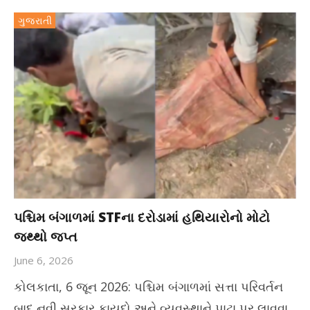
ગુજરાતી
પશ્ચિમ બંગાળમાં STFના દરોડામાં હથિયારોનો મોટો
જથ્થો જપ્ત
June 6, 2026
કોલકાતા, 6 જૂન 2026: પશ્ચિમ બંગાળમાં સત્તા પરિવર્તન
બાદ નવી સરકાર કાયદો અને વ્યવસ્થાને પાટા પર લાવવા