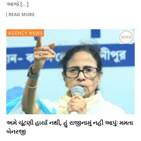
આજે […]
READ MORE
AGENCY NEWS
અમે ચૂંટણી હાર્યા નથી, હું રાજીનામું નહીં આપુંઃ મમતા
બેનરજી