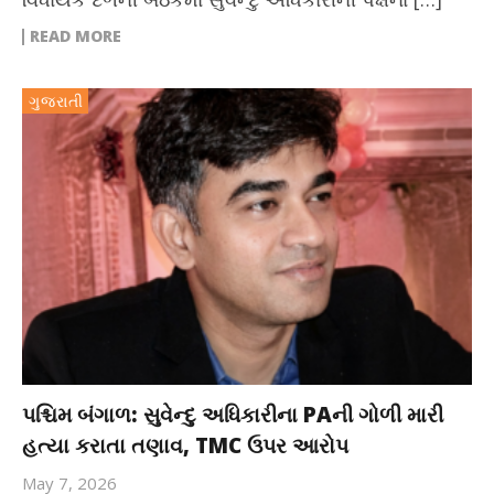
READ MORE
ગુજરાતી
પશ્ચિમ બંગાળ: સુવેન્દુ અધિકારીના PAની ગોળી મારી
હત્યા કરાતા તણાવ, TMC ઉપર આરોપ
May 7, 2026