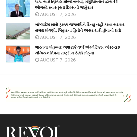
પાક. સામે ત્રિપલ મોરચે બળવો, બલુચિસ્તાન દ્વારા 11
ઓગસ્ટે સ્વતંત્રતા દિવસની જાહેરાત
AUGUST 7, 2026
બાંગ્લાદેશ સાથે ફરક્કા જળસંધિને રિન્યુ નહીં કરવા સરકાર
સમક્ષ માંગણી, બિહારના હિતોને અસર થતી હોવાનો દાવો
AUGUST 7, 2026
ભારતના મોહમ્મદ અશફાકે વર્લ્ડ એથ્લેટિક્સ અંડર-20
ચેમ્પિયનશિપમાં રાષ્ટ્રીય રેકોર્ડ તોડ્યો
AUGUST 7, 2026