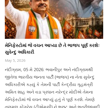
મેનિફેસ્ટોમાં જે વચન આપ્યા છે તે ભાજપ પૂર્ણ કરશેઃ
સુવેન્દુ અધિકારી
May 5, 2026
નંદીગ્રામ, 05 મે 2026: ભવાનીપુર અને નંદીગ્રામથી
જીતેલા ભારતીય જનતા પાર્ટી (ભાજપ) ના નેતા સુવેન્દુ
અધિકારીએ કહ્યું કે તેમની પાર્ટી કેન્દ્રીય ગૃહમંત્રી
અમિત શાહ અને વડા પ્રધાન નરેન્દ્ર મોદીએ તેમના
મેનિફેસ્ટોમાં જે વચન આપ્યું હતું તે પૂર્ણ કરશે. તેમણે
તૃણમૂલ કોંગ્રેસ (ટીએમસી) ને ભ્રષ્ટ અને ભત્રીજાવાદી