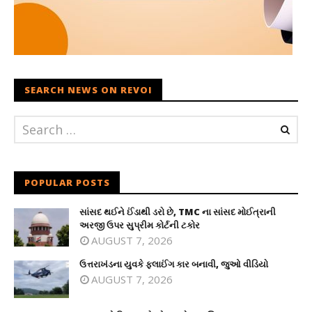
SEARCH NEWS ON REVOI
POPULAR POSTS
સાંસદ થઈને ઈંડાથી ડરો છે, TMC ના સાંસદ મોઈત્રાની
અરજી ઉપર સુપ્રીમ કોર્ટની ટકોર
AUGUST 7, 2026
ઉત્તરાખંડના યુવકે ફ્લાઈંગ કાર બનાવી, જુઓ વીડિયો
AUGUST 7, 2026