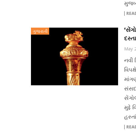
મુજબ
REA
‘સેં
ગુજરાતી
દસ્તા
May 
નવી 
વિપક્
માંગ
સંસદ
સેંગો
મુદ્દ
હસ્તા
REA