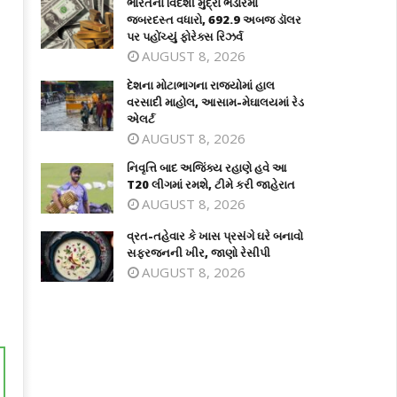
ભારતના વિદેશી મુદ્રા ભંડારમાં
જબરદસ્ત વધારો, 692.9 અબજ ડૉલર
પર પહોંચ્યું ફોરેક્સ રિઝર્વ
AUGUST 8, 2026
દેશના મોટાભાગના રાજ્યોમાં હાલ
વરસાદી માહોલ, આસામ-મેઘાલયમાં રેડ
એલર્ટ
AUGUST 8, 2026
નિવૃત્તિ બાદ અજિંક્ય રહાણે હવે આ
T20 લીગમાં રમશે, ટીમે કરી જાહેરાત
AUGUST 8, 2026
વ્રત-તહેવાર કે ખાસ પ્રસંગે ઘરે બનાવો
સફરજનની ખીર, જાણો રેસીપી
AUGUST 8, 2026