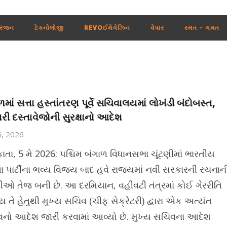
રંજન
ટેકનોલોજી
REVOઈમેગેઝિન
વેપાર
રમત – ગમત
ળમાં સત્તા હસ્તાંતરણ પૂર્વે સચિવાલયમાં લોખંડી બંદોબસ્ત,
રી દસ્તાવેજોની સુરક્ષાનો આદેશ
5, 2026
ાતા, 5 મે 2026: પશ્ચિમ બંગાળ વિધાનસભા ચૂંટણીમાં ભારતીય
 પાર્ટીના ભવ્ય વિજય બાદ હવે રાજ્યમાં નવી સરકારની રચનાન
રીઓ તેજ બની છે. આ દરમિયાન, વહીવટી તંત્રમાં કોઈ ગેરરીતિ
 તે હેતુથી મુખ્ય સચિવ (ચીફ સેક્રેટરી) દ્વારા એક અત્યંત
વનો આદેશ જારી કરવામાં આવ્યો છે. મુખ્ય સચિવના આદેશ