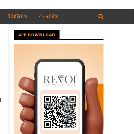
રિવોઈહિરોઝ
વેબ સ્ટોરીઝ
APP DOWNLOAD
ી