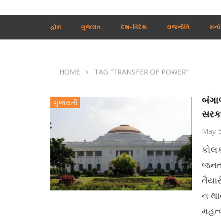
હોમ
ગુજરાત
દેશ-વિદેશ
રાજનીતિ
મનો
HOME
TAG "TRANSFER OF POWER"
બંગા
ગુજરાતી
સરકા
May 
કોલક
જનતા
તૈયા
ન થાય
મહત્