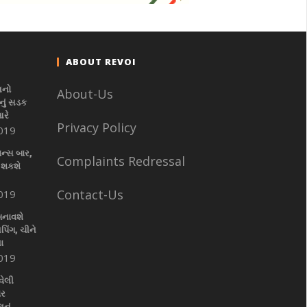
ABOUT REVOI
નનો
About-Us
ું સડક
આરે
Privacy Policy
019
ાન્સ બાર,
Complaints Redressal
 શકશે
Contact-Us
019
બનાવશે
પિંગ, ચીને
ા
019
વેલી
ાર
નું