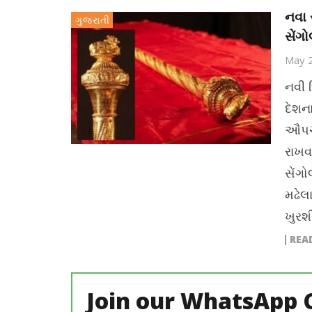
નવા 
ગુજરાતી
સેંગો
May 
નવી દ
દેશન
ઔપચા
રાખવ
સેંગો
મઢેલ
ખુરશ
REA
Join our WhatsApp 