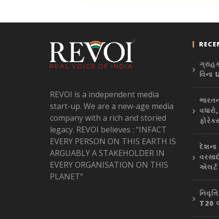
RECE
ગ્રાહ
વિના 
REVOI is a independent media
ભારતના
start-up. We are a new-age media
વધારો
company with a rich and storied
ફોરેક્
legacy. REVOI believes : “INFACT
EVERY PERSON ON THIS EARTH IS
દેશના
ARGUABLY A STAKEHOLDER IN
વરસાદ
EVERY ORGANISATION ON THIS
એલર્ટ
PLANET”
નિવૃત
T20 લ