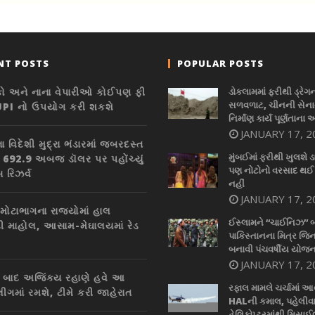
NT POSTS
POPULAR POSTS
કો અને નાના વેપારીઓ કોઈપણ ફી
ડોકલામમાં ફરીથી ડ્રેગ
સળવળાટ, ચીનની સેનાન
UPI નો ઉપયોગ કરી શકશે
નિર્માણ કાર્ય પૂર્ણતાના 
JANUARY 17, 2
 વિદેશી મુદ્રા ભંડારમાં જબરદસ્ત
મુંબઈમાં ફરીથી ખુલશે ડ
, 692.9 અબજ ડૉલર પર પહોંચ્યું
પણ નોટોનો વરસાદ થઈ
સ રિઝર્વ
નહીં
JANUARY 17, 2
 મોટાભાગના રાજ્યોમાં હાલ
ઈસ્લામને “ચાઈનિઝ” 
ી માહોલ, આસામ-મેઘાલયમાં રેડ
પાકિસ્તાનના મિત્ર જિન
બનાવી પંચવર્ષીય યોજન
JANUARY 17, 2
્તિ બાદ અજિંક્ય રહાણે હવે આ
રફાલ મામલે ચર્ચામાં આ
ીગમાં રમશે, ટીમે કરી જાહેરાત
HALની કમાલ, પહેલીવ
હેલિકોપ્ટરમાંથી મિસાઈલ