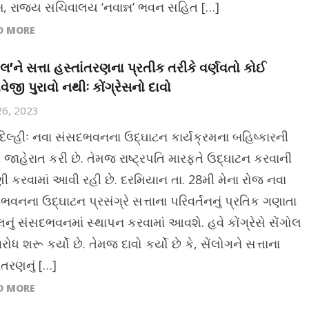
, રાજ્ય સચિવાલય ‘નવાન્ન’ ભવન સહિત […]
D MORE
ગોલ’ને સત્તા હસ્તાંતરણના પ્રતીક તરીકે વર્ણવતો કોઈ
વેજી પુરાવો નથીઃ કોંગ્રેસનો દાવો
26, 2023
દિલ્હીઃ નવા સંસદભવનના ઉદ્ઘાટન કાર્યક્રમના બહિષ્કારની
ષે જાહેરાત કરી છે. તેમજ રાષ્ટ્રપતિ મારફતે ઉદ્ઘાટન કરવાની
ણી કરવામાં આવી રહી છે. દરમિયાન તા. 28મી મેના રોજ નવા
ભવનના ઉદ્ઘાટન પ્રસંગ્રે સત્તાના પરિવર્તનનું પ્રતિક ગણાતા
લનું સંસદભવનમાં સ્થાપન કરવામાં આવશે. હવે કોંગ્રેસે સેંગોલ
ે વિરોધ શરૂ કર્યો છે. તેમજ દાવો કર્યો છે કે, સેંલોગને સત્તાના
ંતરણનું […]
D MORE