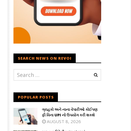
SEARCH NEWS ON REVOI
POPULAR POSTS
ગ્રાહકો અને નાના વેપારીઓ કોઈપણ
ફી વિના UPI નો ઉપયોગ કરી શકશે
AUGUST 8, 2026