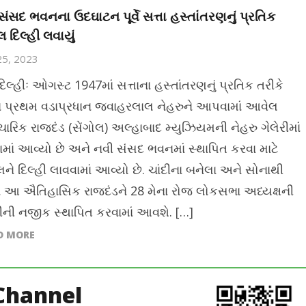
સંસદ ભવનના ઉદઘાટન પૂર્વે સત્તા હસ્તાંતરણનું પ્રતિક
લ દિલ્હી લવાયું
25, 2023
િલ્હીઃ ઓગસ્ટ 1947માં સત્તાના હસ્તાંતરણનું પ્રતિક તરીકે
ા પ્રથમ વડાપ્રધાન જવાહરલાલ નેહરુને આપવામાં આવેલ
રિક રાજદંડ (સેંગોલ) અલ્હાબાદ મ્યુઝિયમની નેહરુ ગેલેરીમાં
ામાં આવ્યો છે અને નવી સંસદ ભવનમાં સ્થાપિત કરવા માટે
લને દિલ્હી લાવવામાં આવ્યો છે. ચાંદીના બનેલા અને સોનાથી
ા આ ઐતિહાસિક રાજદંડને 28 મેના રોજ લોકસભા અધ્યક્ષની
ીની નજીક સ્થાપિત કરવામાં આવશે. […]
D MORE
Channel