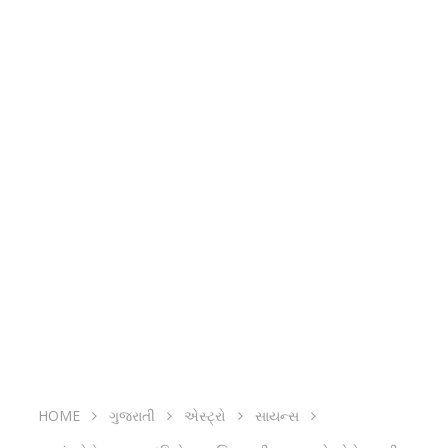
HOME
ગુજરાતી
એસ્ટ્રો
સાયન્સ