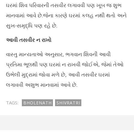
ઘરમાં શિવ પરિવારની તસવીર લગાવવી પણ ખૂબ જ શુભ
માનવામાં આવે છે.જેના કારણે ઘરમાં કલહ નથી થતો અને
સુખ-સમૃદ્ધિ પણ રહે છે.
આવી તસવીર ન રાખો
વાસ્તુ માન્યતાઓ અનુસાર, ભગવાન શિવની આવી
પ્રતિમા ભૂલથી પણ ઘરમાં ન રાખવી જોઈએ, જેમાં તેઓ
ઉભેલી મુદ્રામાં જોવા મળે છે, આવી તસવીર ઘરમાં
લગાવવી અશુભ માનવામાં આવે છે.
TAGS:
BHOLENATH
SHIVRATRI