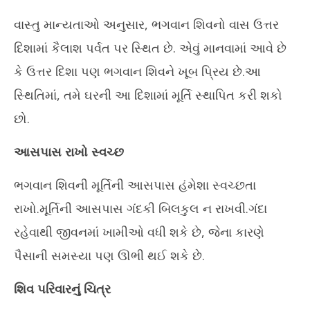
વાસ્તુ માન્યતાઓ અનુસાર, ભગવાન શિવનો વાસ ઉત્તર
દિશામાં કૈલાશ પર્વત પર સ્થિત છે. એવું માનવામાં આવે છે
કે ઉત્તર દિશા પણ ભગવાન શિવને ખૂબ પ્રિય છે.આ
સ્થિતિમાં, તમે ઘરની આ દિશામાં મૂર્તિ સ્થાપિત કરી શકો
છો.
આસપાસ રાખો સ્વચ્છ
ભગવાન શિવની મૂર્તિની આસપાસ હંમેશા સ્વચ્છતા
રાખો.મૂર્તિની આસપાસ ગંદકી બિલકુલ ન રાખવી.ગંદા
રહેવાથી જીવનમાં ખામીઓ વધી શકે છે, જેના કારણે
પૈસાની સમસ્યા પણ ઊભી થઈ શકે છે.
શિવ પરિવારનું ચિત્ર