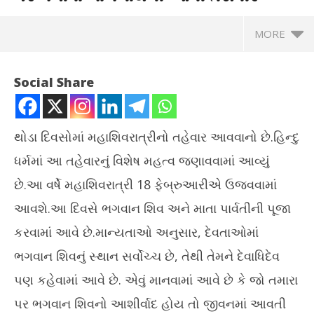
MORE
Social Share
થોડા દિવસોમાં મહાશિવરાત્રીનો તહેવાર આવવાનો છે.હિન્દુ
ધર્મમાં આ તહેવારનું વિશેષ મહત્વ જણાવવામાં આવ્યું
છે.આ વર્ષે મહાશિવરાત્રી 18 ફેબ્રુઆરીએ ઉજવવામાં
આવશે.આ દિવસે ભગવાન શિવ અને માતા પાર્વતીની પૂજા
કરવામાં આવે છે.માન્યતાઓ અનુસાર, દેવતાઓમાં
NOW VIEWING
ભગવાન શિવનું સ્થાન સર્વોચ્ચ છે, તેથી તેમને દેવાધિદેવ
ઘરમાં રહેશે સુખ-સમૃદ્ધિનો વાસ,શિવરાત્રી પર લગાવો ભોલેનાથની
ગાં
પણ કહેવામાં આવે છે. એવું માનવામાં આવે છે કે જો તમારા
આવી તસવીર
કરાવ
પર ભગવાન શિવનો આશીર્વાદ હોય તો જીવનમાં આવતી
February
Fe