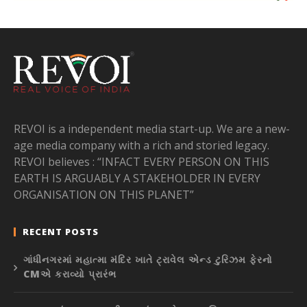
REVOI is a independent media start-up. We are a new-
age media company with a rich and storied legacy.
REVOI believes : “INFACT EVERY PERSON ON THIS
EARTH IS ARGUABLY A STAKEHOLDER IN EVERY
ORGANISATION ON THIS PLANET”
RECENT POSTS
ગાંધીનગરમાં મહાત્મા મંદિર ખાતે ટ્રાવેલ એન્ડ ટુરિઝમ ફેરનો
CMએ કરાવ્યો પ્રારંભ