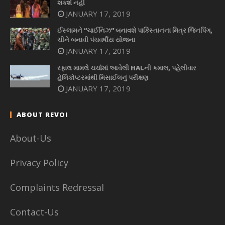
શકશે નહીં
JANUARY 17, 2019
ઈસ્લામને “ચાઈનિઝ” બનાવશે પાકિસ્તાનના મિત્ર જિનપિંગ,
ચીને બનાવી પંચવર્ષીય યોજના
JANUARY 17, 2019
રફાલ મામલે ચર્ચામાં આવેલી HALની કમાલ, પહેલીવાર
હેલિકોપ્ટરમાંથી મિસાઈલનું પરીક્ષણ
JANUARY 17, 2019
ABOUT REVOI
About-Us
Privacy Policy
Complaints Redressal
Contact-Us