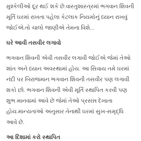
8, 2023
8,
મુશ્કેલીઓ દૂર થઈ શકે છે.વાસ્તુશાસ્ત્રમાં ભગવાન શિવની
મૂર્તિ ઘરમાં રાખતા પહેલા કેટલાક નિયમોનું ધ્યાન રાખવું
જોઈએ.તો ચાલો જાણીએ તેમના વિશે…
ઘરે આવી તસવીર લગાવો
ભગવાન શિવની એવી તસવીર લગાવી જોઈએ જેમાં તેઓ
શાંત અને ધ્યાન અવસ્થામાં હોય. આ સિવાય તમે ઘરમાં
નંદી પર બિરાજમાન ભગવાન શિવની તસવીર પણ લગાવી
શકો છો. ભગવાન શિવની એવી મૂર્તિ સ્થાપિત કરવી પણ
શુભ માનવામાં આવે છે જેમાં તેઓ પ્રસન્ન દેખાતા
હોય.માન્યતાઓ અનુસાર તેનાથી ઘરમાં સુખ-સમૃદ્ધિ
આવે છે.
આ દિશામાં કરો સ્થાપિત