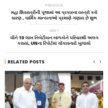
PREVIOUS
મહા શિવરાત્રીની પૂજામાં આ પ્રકારના વસ્ત્રો કરો
ઘારણ , ઘાર્મિક માન્યતાઓ પ્રમાણે ગણાય છે શુભ
NEXT
ચીને 10 લાખ તિબેટીયન બાળકોને પરિવારથી અલગ
કરાયાં, UNના રિપોર્ટમાં ચોંકાવનારો ખુલાસો
RELATED POSTS