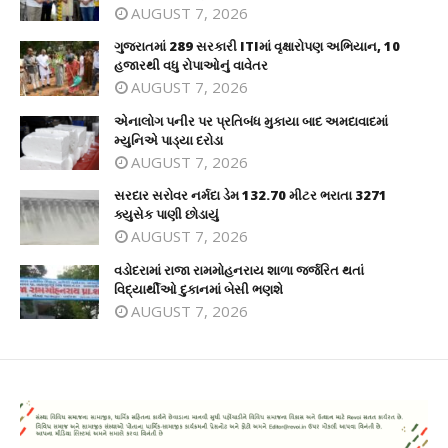
AUGUST 7, 2026
ગુજરાતમાં 289 સરકારી ITIમાં વૃક્ષારોપણ અભિયાન, 10
હજારથી વધુ રોપાઓનું વાવેતર
AUGUST 7, 2026
એનાલોગ પનીર પર પ્રતિબંધ મુકાયા બાદ અમદાવાદમાં
મ્યુનિએ પાડ્યા દરોડા
AUGUST 7, 2026
સરદાર સરોવર નર્મદા ડેમ 132.70 મીટર ભરાતા 3271
ક્યુસેક પાણી છોડાયું
AUGUST 7, 2026
વડોદરામાં રાજા રામમોહનરાય શાળા જર્જરિત થતાં
વિદ્યાર્થીઓ દુકાનમાં બેસી ભણશે
AUGUST 7, 2026