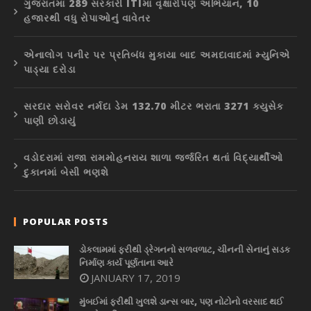
ગુજરાતમાં 289 સરકારી ITIમાં વૃક્ષારોપણ અભિયાન, 10
હજારથી વધુ રોપાઓનું વાવેતર
એનાલોગ પનીર પર પ્રતિબંધ મુકાયા બાદ અમદાવાદમાં મ્યુનિએ
પાડ્યા દરોડા
સરદાર સરોવર નર્મદા ડેમ 132.70 મીટર ભરાતા 3271 ક્યુસેક
પાણી છોડાયું
વડોદરામાં રાજા રામમોહનરાય શાળા જર્જરિત થતાં વિદ્યાર્થીઓ
દુકાનમાં બેસી ભણશે
POPULAR POSTS
ડોકલામમાં ફરીથી ડ્રેગનનો સળવળાટ, ચીનની સેનાનું સડક
નિર્માણ કાર્ય પૂર્ણતાના આરે
JANUARY 17, 2019
મુંબઈમાં ફરીથી ખુલશે ડાન્સ બાર, પણ નોટોનો વરસાદ થઈ