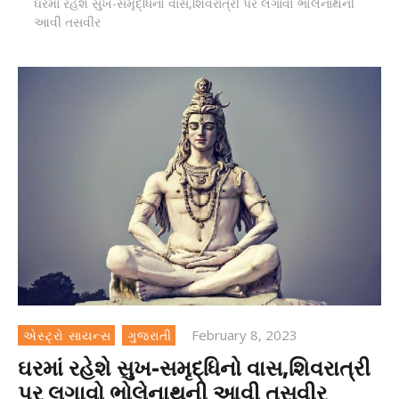
ઘરમાં રહેશે સુખ-સમૃદ્ધિનો વાસ,શિવરાત્રી પર લગાવો ભોલેનાથની
આવી તસવીર
February 8, 2023
એસ્ટ્રો સાયન્સ
ગુજરાતી
ઘરમાં રહેશે સુખ-સમૃદ્ધિનો વાસ,શિવરાત્રી
પર લગાવો ભોલેનાથની આવી તસવીર