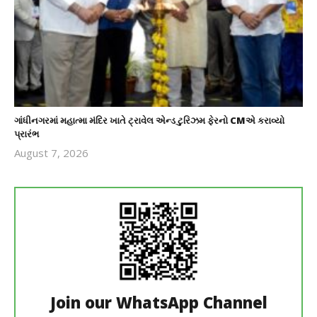
ગાંધીનગરમાં મહાત્મા મંદિર ખાતે ટ્રાવેલ એન્ડ ટુરિઝમ ફેરનો CMએ કરાવ્યો
પ્રારંભ
August 7, 2026
revoi
editor
Join our WhatsApp Channel