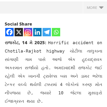
MORE
Social Share
રાજકોટ, 14 મે 2025:
Horrific accident on
Chotila-Rajkot highway
ચોટીલા તાલુકાના
સાંગાણી ગામ પાસે આજે એક હૃદયદ્રાવક
અકસ્માત સર્જાયો હતો. અમદાવાદથી રાજકોટ જઈ
રહેલી એક ખાનગી ટ્રાવેલ્સ બસ અને ડામર ભરેલા
NOW VIEWING
ટેન્કર વચ્ચે થયેલી ટક્કરમાં 4 લોકોનાં કરુણ મોત
ચોટીલા-રાજકોટ હાઈવે પર ભયાનક અકસ્માત, 4 ના મોત
વોટ
નીપજ્યા છે, જ્યારે 10 જેટલા મુસાફરો
રહે
May
Ma
14,
ઈજાગ્રસ્ત થયા છે.
14
2026