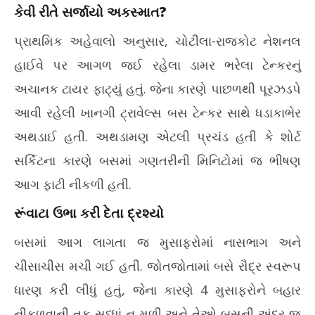
કેવી રીતે સર્જાયો અકસ્માત?
20
પ્રાથમિક અહેવાલો અનુસાર, ચોટીલા-રાજકોટ નેશનલ
હાઈવે પર આગળ જઈ રહેલા ડામર ભરેલા ટેન્કરનું
અચાનક ટાયર ફાટ્યું હતું. જેના કારણે પાછળથી પૂરઝડપે
આવી રહેલી ખાનગી ટ્રાવેલ્સ બસ ટેન્કર સાથે ધડાકાભેર
અથડાઈ હતી. અથડામણ એટલી પ્રચંડ હતી કે શોર્ટ
સર્કિટના કારણે બસમાં ગણતરીની મિનિટોમાં જ ભીષણ
આગ ફાટી નીકળી હતી.
રૂંવાટા ઉભા કરી દેતા દ્રશ્યો
બસમાં આગ લાગતા જ મુસાફરોમાં નાસભાગ અને
ચીસાચીસ મચી ગઈ હતી. જોતજોતામાં બસે રૌદ્ર સ્વરૂપ
ધારણ કરી લીધું હતું, જેના કારણે 4 મુસાફરોને બહાર
નીકળવાની તક સુધ્ધાં ન મળી અને તેઓ બસની અંદર જ