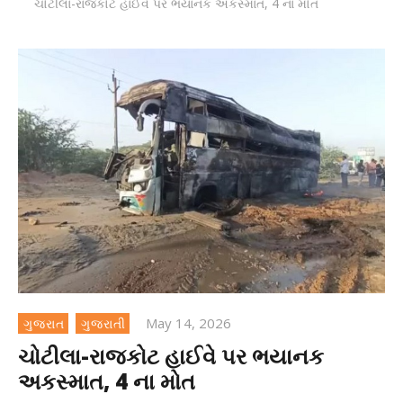
ચોટીલા-રાજકોટ હાઈવે પર ભયાનક અકસ્માત, 4 ના મોત
May 14, 2026
ગુજરાત
ગુજરાતી
ચોટીલા-રાજકોટ હાઈવે પર ભયાનક
અકસ્માત, 4 ના મોત