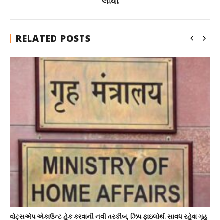
લીધી
RELATED POSTS
વોટ્સએપ એકાઉન્ટ હેક કરવાની નવી તરકીબ, ઝિપ ફાઇલોથી સાવધ રહેવા ગૃહ