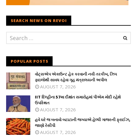
SEARCH NEWS ON REVOI
POPULAR POSTS
વોટ્સએપ એકાઉન્ટ હેક કરવાની નવી તરકીબ, ઝિપ
ફાઇલોથી સાવધ રહેવા ગૃહ મંત્રાલયની અપીલ
AUGUST 7, 2026
IIT દિલ્હીના 57મા દીક્ષાંત સમારોહમાં પીએમ મોદી રહેશે
ઉપસ્થિત
AUGUST 7, 2026
હવે ઘરે જ બનાવો બટાટાની જગ્યાએ હેલ્ધી ગાજરની ફ્રાઈઝ,
જાણો રેસીપી
AUGUST 7, 2026