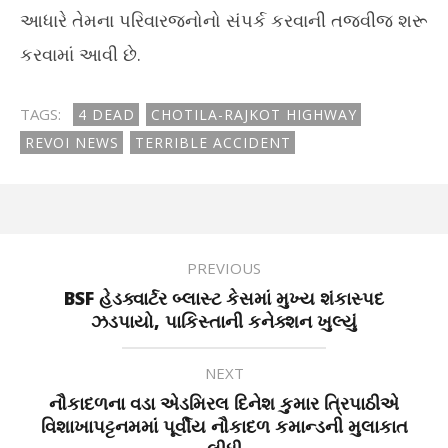
આધારે તેમના પરિવારજનોનો સંપર્ક કરવાની તજવીજ શરૂ
કરવામાં આવી છે.
TAGS:
4 DEAD
CHOTILA-RAJKOT HIGHWAY
REVOI NEWS
TERRIBLE ACCIDENT
PREVIOUS
BSF હેડક્વાર્ટર બ્લાસ્ટ કેસમાં મુખ્ય શંકાસ્પદ
ઝડપાયો, પાકિસ્તાની કનેક્શન ખુલ્યું
NEXT
નૌકાદળના વડા એડમિરલ દિનેશ કુમાર ત્રિપાઠીએ
વિશાખાપટ્ટનમમાં પૂર્વીય નૌકાદળ કમાન્ડની મુલાકાત