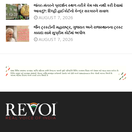
જંતર-મંતરને પ્રદર્શન સ્થળ તરીકે કેમ બંધ નથી કરી દેવામાં
આવતું?: દિલ્હી હાઈકોર્ટનો કેન્દ્ર સરકારને સવાલ
AUGUST 7, 2026
જૈન ટ્રસ્ટોની મહારાષ્ટ્ર, ગુજરાત અને રાજસ્થાનના ટ્રસ્ટ
કાયદા સામે સુપ્રીમ કોર્ટમાં અપીલ
AUGUST 7, 2026