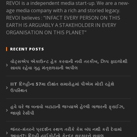
REVOI is a independent media start-up. We are a new-
age media company with a rich and storied legacy.
REVOI believes : “INFACT EVERY PERSON ON THIS
EARTH IS ARGUABLY A STAKEHOLDER IN EVERY
ORGANISATION ON THIS PLANET”
RECENT POSTS
વોટ્સએપ એકાઉન્ટ હેક કરવાની નવી તરકીબ, ઝિપ ફાઇલોથી
સાવધ રહેવા ગૃહ મંત્રાલયની અપીલ
IIT દિલ્હીના 57મા દીક્ષાંત સમારોહમાં પીએમ મોદી રહેશે
ઉપસ્થિત
હવે ઘરે જ બનાવો બટાટાની જગ્યાએ હેલ્ધી ગાજરની ફ્રાઈઝ,
જાણો રેસીપી
જંતર-મંતરને પ્રદર્શન સ્થળ તરીકે કેમ બંધ નથી કરી દેવામાં
આવતું?: દિલ્હી હાઈકોર્ટનો કેન્દ્ર સરકારને સવાલ