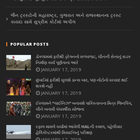
જૈન ટ્રસ્ટોની મહારાષ્ટ્ર, ગુજરાત અને રાજસ્થાનના ટ્રસ્ટ
કાયદા સામે સુપ્રીમ કોર્ટમાં અપીલ
POPULAR POSTS
ડોકલામમાં ફરીથી ડ્રેગનનો સળવળાટ, ચીનની સેનાનું સડક
નિર્માણ કાર્ય પૂર્ણતાના આરે
JANUARY 17, 2019
મુંબઈમાં ફરીથી ખુલશે ડાન્સ બાર, પણ નોટોનો વરસાદ થઈ
શકશે નહીં
JANUARY 17, 2019
ઈસ્લામને “ચાઈનિઝ” બનાવશે પાકિસ્તાનના મિત્ર જિનપિંગ,
ચીને બનાવી પંચવર્ષીય યોજના
JANUARY 17, 2019
રફાલ મામલે ચર્ચામાં આવેલી HALની કમાલ, પહેલીવાર
હેલિકોપ્ટરમાંથી મિસાઈલનું પરીક્ષણ
JANUARY 17, 2019