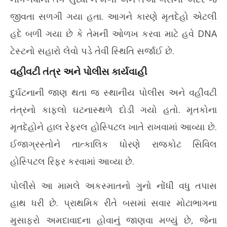
જીવતા સળગી ગયા હતા. આગને કારણે મૃતદેહો એટલી
હદે બળી ગયા છે કે તેમની ઓળખ કરવા માટે હવે DNA
ટેસ્ટનો સહારો લેવો પડે તેવી સ્થિતિ સર્જાઈ છે.
વહીવટી તંત્ર અને પોલીસ કાર્યવાહી
દુર્ઘટનાની જાણ થતા જ સ્થાનીય પોલીસ અને વહીવટી
તંત્રનો કાફલો ઘટનાસ્થળે દોડી ગયો હતો. મૃતકોના
મૃતદેહોને હાલ રેફરલ હોસ્પિટલ ખાતે રાખવામાં આવ્યા છે.
ઈજાગ્રસ્તોને તાત્કાલિક ધોરણે રાજકોટ સિવિલ
હોસ્પિટલ રિફર કરવામાં આવ્યા છે.
પોલીસે આ મામલે અકસ્માતનો ગુનો નોંધી વધુ તપાસ
હાથ ધરી છે. પ્રાથમિક રીતે બસમાં સવાર મોટાભાગના
મુસાફરો અમદાવાદના હોવાનું જાણવા મળ્યું છે, જેના