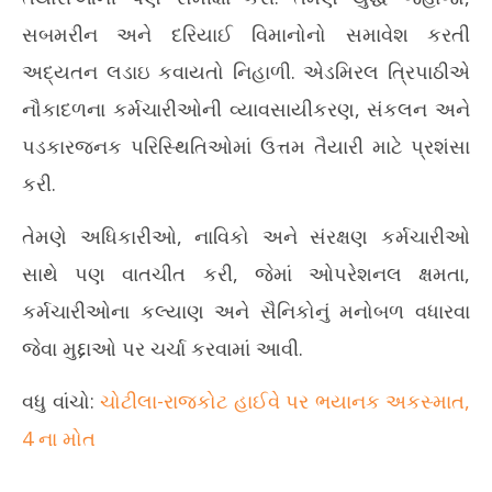
May
Ma
સબમરીન અને દરિયાઈ વિમાનોનો સમાવેશ કરતી
14,
14
અદ્યતન લડાઇ કવાયતો નિહાળી. એડમિરલ ત્રિપાઠીએ
2026
20
નૌકાદળના કર્મચારીઓની વ્યાવસાયીકરણ, સંકલન અને
પડકારજનક પરિસ્થિતિઓમાં ઉત્તમ તૈયારી માટે પ્રશંસા
કરી.
તેમણે અધિકારીઓ, નાવિકો અને સંરક્ષણ કર્મચારીઓ
સાથે પણ વાતચીત કરી, જેમાં ઓપરેશનલ ક્ષમતા,
કર્મચારીઓના કલ્યાણ અને સૈનિકોનું મનોબળ વધારવા
જેવા મુદ્દાઓ પર ચર્ચા કરવામાં આવી.
વધુ વાંચો:
ચોટીલા-રાજકોટ હાઈવે પર ભયાનક અકસ્માત,
4 ના મોત