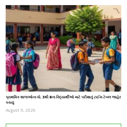
પ્રાથમિક શાળાઓના ધો. 3થી 8ના વિદ્યાર્થીઓ માટે પરીક્ષાનું ટાઈમ ટેબલ જાહેર
કરાયું
August 9, 2026
revoi
editor