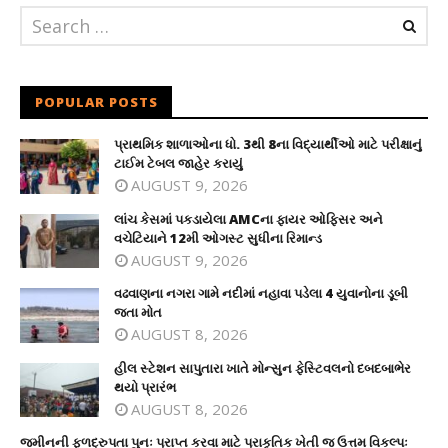
POPULAR POSTS
પ્રાથમિક શાળાઓના ધો. 3થી 8ના વિદ્યાર્થીઓ માટે પરીક્ષાનું
ટાઈમ ટેબલ જાહેર કરાયું
AUGUST 9, 2026
લાંચ કેસમાં પકડાયેલા AMCના ફાયર ઓફિસર અને
વચેટિયાને 12મી ઓગસ્ટ સુધીના રિમાન્ડ
AUGUST 9, 2026
વઢવાણના નગરા ગામે નદીમાં નહાવા પડેલા 4 યુવાનોના ડૂબી
જતા મોત
AUGUST 8, 2026
હીલ સ્ટેશન સાપુતારા ખાતે મોન્સુન ફેસ્ટિવલનો દબદબાભેર
થયો પ્રારંભ
AUGUST 8, 2026
જમીનની ફળદ્રુપતા પુનઃ પ્રાપ્ત કરવા માટે પ્રાકૃતિક ખેતી જ ઉત્તમ વિકલ્પઃ