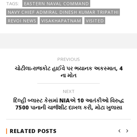
TAGS:
EASTERN NAVAL COMMAND
NAVY CHIEF ADMIRAL DINESH KUMAR TRIPATHI
REVOI NEWS
VISAKHAPATNAM
VISITED
PREVIOUS
ચોટીલા-રાજકોટ હાઈવે પર ભયાનક અકસ્માત, 4
ના મોત
NEXT
દિલ્હી બ્લાસ્ટ કેસમાં NIAએ 10 આતંકીઓ વિરુદ્ધ
7500 પાનાની ચાર્જશીટ દાખલ કરી, મોટા ખુલાસા
RELATED POSTS