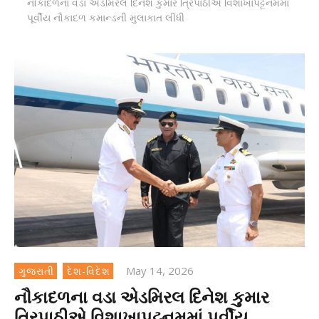
નૌકાદળના વડા એડમિરલ દિનેશ કુમાર ત્રિપાઠીએ વિશાખાપટ્ટનમમાં
પૂર્વીય નૌકાદળ કમાન્ડની મુલાકાત લીધી
May 14, 2026
ગુજરાતી
દેશ-વિદેશ
નૌકાદળના વડા એડમિરલ દિનેશ કુમાર
ત્રિપાઠીએ વિશાખાપટ્ટનમમાં પૂર્વીય