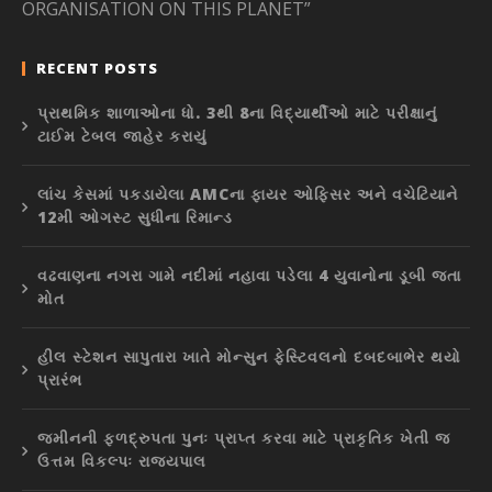
ORGANISATION ON THIS PLANET”
RECENT POSTS
પ્રાથમિક શાળાઓના ધો. 3થી 8ના વિદ્યાર્થીઓ માટે પરીક્ષાનું
ટાઈમ ટેબલ જાહેર કરાયું
લાંચ કેસમાં પકડાયેલા AMCના ફાયર ઓફિસર અને વચેટિયાને
12મી ઓગસ્ટ સુધીના રિમાન્ડ
વઢવાણના નગરા ગામે નદીમાં નહાવા પડેલા 4 યુવાનોના ડૂબી જતા
મોત
હીલ સ્ટેશન સાપુતારા ખાતે મોન્સુન ફેસ્ટિવલનો દબદબાભેર થયો
પ્રારંભ
જમીનની ફળદ્રુપતા પુનઃ પ્રાપ્ત કરવા માટે પ્રાકૃતિક ખેતી જ
ઉત્તમ વિકલ્પઃ રાજ્યપાલ