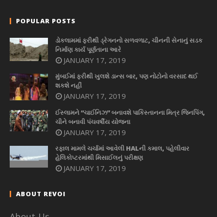
POPULAR POSTS
ડોકલામમાં ફરીથી ડ્રેગનનો સળવળાટ, ચીનની સેનાનું સડક
નિર્માણ કાર્ય પૂર્ણતાના આરે
JANUARY 17, 2019
મુંબઈમાં ફરીથી ખુલશે ડાન્સ બાર, પણ નોટોનો વરસાદ થઈ
શકશે નહીં
JANUARY 17, 2019
ઈસ્લામને “ચાઈનિઝ” બનાવશે પાકિસ્તાનના મિત્ર જિનપિંગ,
ચીને બનાવી પંચવર્ષીય યોજના
JANUARY 17, 2019
રફાલ મામલે ચર્ચામાં આવેલી HALની કમાલ, પહેલીવાર
હેલિકોપ્ટરમાંથી મિસાઈલનું પરીક્ષણ
JANUARY 17, 2019
ABOUT REVOI
About-Us