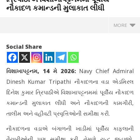
નૌકાદળ કમાન્ડની મુલાકાત લીધી
MORE
Social Share
વિશાખાપટ્ટનમ, 14 મે 2026:
Navy Chief Admiral
Dinesh Kumar Tripathi
નૌકાદળના વડા એડમિરલ
દિનેશ કુમાર ત્રિપાઠીએ વિશાખાપટ્ટનમમાં પૂર્વીય નૌકાદળ
કમાન્ડની મુલાકાત લીધી અને નૌકાદળની કામગીરી,
તાલીમ અને વહીવટી પ્રવૃત્તિઓની સમીક્ષા કરી.
NOW VIEWING
નૌકાદળના વડાએ બંગાળની ખાડીમાં પૂર્વીય કાફલાની
નૌકાદળના વડા એડમિરલ દિનેશ કુમાર ત્રિપાઠીએ વિશાખાપટ્ટનમમાં
પ્ર
તૈયારીઓની પણ સમીક્ષા કરી. તેમણે યુદ્ધ જહાજો,
પૂર્વીય નૌકાદળ કમાન્ડની મુલાકાત લીધી
ટેબ