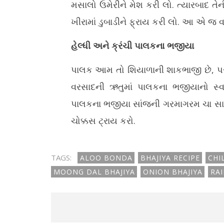
મસાલો ઉમેરીને મેશ કરી લો. ત્યારબાદ 
ખીરામાં ડુબાડીને ફ્રાય કરી લો. આ એ જ વડા
હેલ્ધી અને ક્રંચી પાલકના ભજીયા
પાલક આમ તો શિયાળાની શાકભાજી છે, પરંત
વરસાદની ઋતુમાં પાલકના ભજીયાનો સ્વા
પાલકના ભજીયા સાંજની ગરમાગરમ ચા સાથે 
ચોક્કસ ટ્રાય કરો.
TAGS:
ALOO BONDA
BHAJIYA RECIPE
CHI
MOONG DAL BHAJIYA
ONION BHAJIYA
RAI