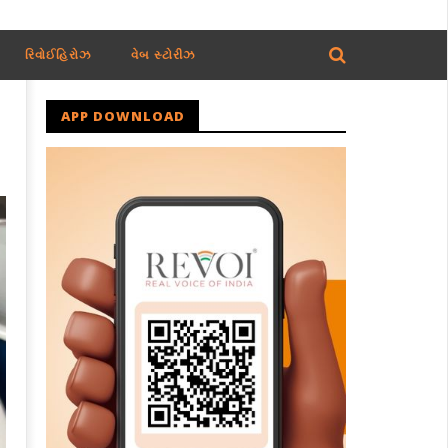
રિવોઈહિરોઝ
વેબ સ્ટોરીઝ
APP DOWNLOAD