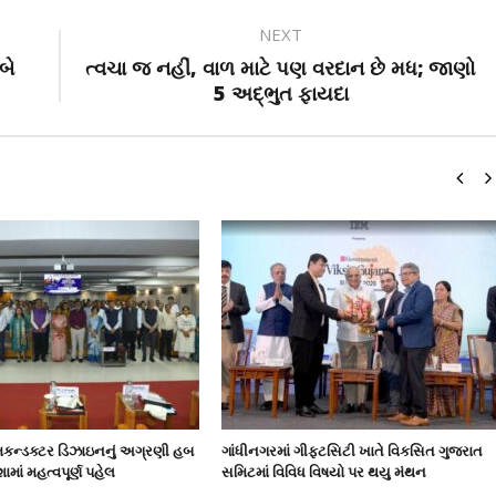
NEXT
બે
ત્વચા જ નહીં, વાળ માટે પણ વરદાન છે મધ; જાણો
5 અદ્ભુત ફાયદા
િકન્ડક્ટર ડિઝાઇનનું અગ્રણી હબ
ગાંધીનગરમાં ગીફ્ટસિટી ખાતે વિકસિત ગુજરાત
માં મહત્વપૂર્ણ પહેલ
સમિટમાં વિવિધ વિષયો પર થયુ મંથન