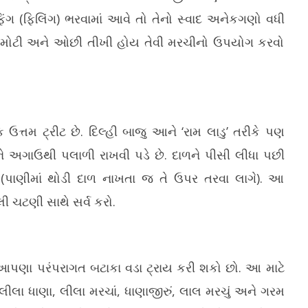
્ટફિંગ (ફિલિંગ) ભરવામાં આવે તો તેનો સ્વાદ અનેકગણો વધી
ા મોટી અને ઓછી તીખી હોય તેવી મરચીનો ઉપયોગ કરવો
્તમ ટ્રીટ છે. દિલ્હી બાજુ આને ‘રામ લાડુ’ તરીકે પણ
 અગાઉથી પલાળી રાખવી પડે છે. દાળને પીસી લીધા પછી
(પાણીમાં થોડી દાળ નાખતા જ તે ઉપર તરવા લાગે). આ
ી ચટણી સાથે સર્વ કરો.
આપણા પરંપરાગત બટાકા વડા ટ્રાય કરી શકો છો. આ માટે
 લીલા ધાણા, લીલા મરચાં, ધાણાજીરું, લાલ મરચું અને ગરમ