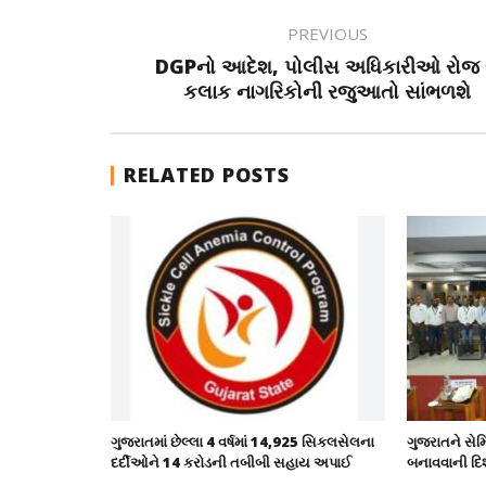
PREVIOUS
DGPનો આદેશ, પોલીસ અધિકારીઓ રોજ 
કલાક નાગરિકોની રજુઆતો સાંભળશે
RELATED POSTS
ગુજરાતમાં છેલ્લા 4 વર્ષમાં 14,925 સિકલસેલના
ગુજરાતને સેમ
દર્દીઓને 14 કરોડની તબીબી સહાય અપાઈ
બનાવવાની દિશા