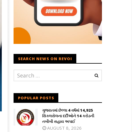
SEARCH NEWS ON REVOI
POPULAR POSTS
ગુજરાતમાં છેલ્લા 4 વર્ષમાં 14,925
સિકલસેલના દર્દીઓને 14 કરોડની
તબીબી સહાય અપાઈ
AUGUST 8, 2026