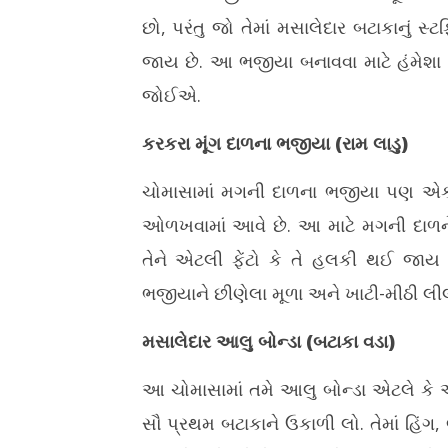
છો, પરંતુ જો તેમાં મસાલેદાર બટાકાનું સ
જાય છે. આ ભજીયા બનાવવા માટે હંમેશ
જોઈએ.
કરકરા મૂંગ દાળના ભજીયા (રામ લાડુ)
ચોમાસામાં મગની દાળના ભજીયા પણ એક ઉત
ઓળખવામાં આવે છે. આ માટે મગની દાળને
તેને એટલી ફેંટો કે તે હલકી થઈ જાય 
ભજીયાને છીણેલા મૂળા અને ખાટી-મીઠી લીલ
મસાલેદાર આલુ બોન્ડા (બટાકા વડા)
આ ચોમાસામાં તમે આલુ બોન્ડા એટલે કે 
સૌ પ્રથમ બટાકાને ઉકાળી લો. તેમાં હિંગ,