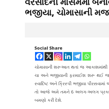
વરસાદની મોસમમાં બના
ભજીયા, ચોમાસાની મજ
Social Share
ચોમાસાની શરૂઆત થતાં જ આકાશમાંથી વર
ચા અને ભજીયાની ફરમાઈશ શરૂ થઈ જાય છ
NOW VIEWING
સ્વાદિષ્ટ અને ક્રિસ્પી ભજીયા પીરસવામા
વરસાદની મોસમમાં બનાવો આ 6 પ્રકારના
ગુજરાતમાં છ
તો આજે અમે તમને 6 અલગ-અલગ પ્રકારના
ગરમાગરમ ભજીયા, ચોમાસાની મજા થઈ
સિકલસેલના
જશે બમણી
સહાય અપ
બમણો કરી દેશે.
June
June