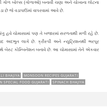
તેની ગોળ બોલ્સ (ગોળાઓ) બનાવી ચણા અને ચોખાના લોટના
 છે જે વડાપાઉંમાં વાપરવામાં આવે છે.
ુ હવે ચોમાસામાં પણ તે બજારમાં સરળતાથી મળી રહે છે.
દ અદભુત લાગે છે. ક્રીસ્પી અને ન્યુટ્રિશનથી ભરપૂર
બેસ્ટ કોમ્બિનેશન બનાવે છે. આ ચોમાસામાં તેને એકવાર
LLI BHAJIYA
MONSOON RECIPES GUJARATI
N SPECIAL FOOD GUJARATI
SPINACH BHAJIYA