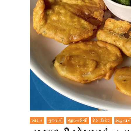
ખોરાક
ગુજરાતી
જીવનશૈલી
દેશ-વિદેશ
મહત્વની