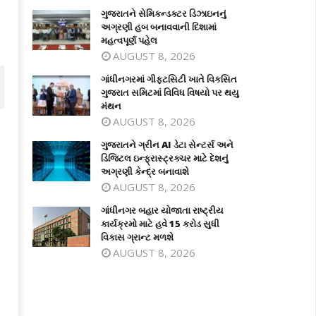
ગુજરાતને સેમિકન્ડક્ટર ડિઝાઇનનું
અગ્રણી હબ બનાવવાની દિશામાં
મહત્વપૂર્ણ પહેલ
AUGUST 8, 2026
ગાંધીનગરમાં ગીફ્ટસિટી ખાતે વિકસિત
ગુજરાત સમિટમાં વિવિધ વિષયો પર થયુ
મંથન
AUGUST 8, 2026
ગુજરાતને ગ્રીન AI ડેટા સેન્ટર્સ અને
ડિજિટલ ઇન્ફ્રાસ્ટ્રક્ચર માટે દેશનું
અગ્રણી કેન્દ્ર બનાવાશે
AUGUST 8, 2026
ગાંધીનગર બહાર યોજાતા રાષ્ટ્રીય
કાર્યક્રમો માટે હવે 15 કરોડ સુધી
વિકાસ ગ્રાન્ટ મળશે
AUGUST 8, 2026
ંધીનગરમાં ગીફ્ટસિટી ખાતે વિકસિત
ગુજરાતને ગ્રીન AI ડેટા સેન્ટર્સ અને
જરાત સમિટમાં વિવિધ વિષયો પર થયુ
ડિજિટલ ઇન્ફ્રાસ્ટ્રક્ચર માટે દેશનું
થન
અગ્રણી કેન્દ્ર બનાવાશે
ne
June