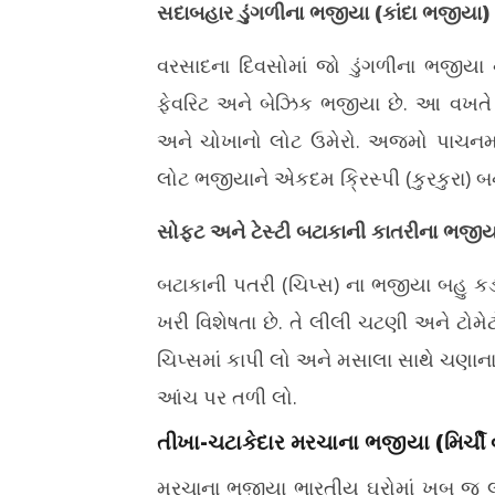
11,
11,
સદાબહાર ડુંગળીના ભજીયા (કાંદા ભજીયા)
2026
2026
વરસાદના દિવસોમાં જો ડુંગળીના ભજીયા 
ફેવરિટ અને બેઝિક ભજીયા છે. આ વખતે ત
અને ચોખાનો લોટ ઉમેરો. અજમો પાચનમા
લોટ ભજીયાને એકદમ ક્રિસ્પી (કુરકુરા) બ
સોફ્ટ અને ટેસ્ટી બટાકાની કાતરીના ભજીય
બટાકાની પતરી (ચિપ્સ) ના ભજીયા બહુ કડ
ખરી વિશેષતા છે. તે લીલી ચટણી અને ટોમ
ચિપ્સમાં કાપી લો અને મસાલા સાથે ચણાના લો
આંચ પર તળી લો.
તીખા-ચટાકેદાર મરચાના ભજીયા (મિર્ચી 
મરચાના ભજીયા ભારતીય ઘરોમાં ખૂબ જ લ