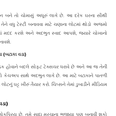
1
2026
2
ન બને તો ચોમાસું અધૂરું લાગે છે. આ દરેક ઘરના સૌથી
ેને વધુ ટેસ્ટી બનાવવા માટે ચણાના લોટમાં થોડો અજમો
ં મદદ કરશે અને અદભુત સ્વાદ આપશે, જ્યારે ચોખાનો
નાવશે.
ા (બટાકા વડા)
ક હોવાને બદલે સોફ્ટ ટેક્સચર ધરાવે છે અને આ જ તેની
ેટો કેચઅપ સાથે અદભુત લાગે છે. આ માટે બટાકાને પાતળી
ટનું ઘટ્ટ ખીરું તૈયાર કરો. ચિપ્સને તેમાં ડુબાડીને મીડિયમ
વડા)
ોકપ્રિય છે. તમે સાદા મરચાના ભજીયા પણ બનાવી શકો