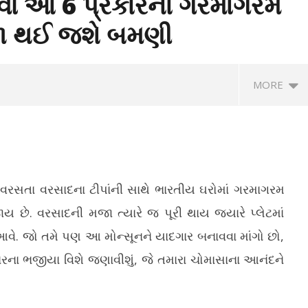
વો આ 6 પ્રકારના ગરમાગરમ
ા થઈ જશે બમણી
MORE
સતા વરસાદના ટીપાંની સાથે ભારતીય ઘરોમાં ગરમાગરમ
ે. વરસાદની મજા ત્યારે જ પૂરી થાય જ્યારે પ્લેટમાં
ં આવે. જો તમે પણ આ મોન્સૂનને યાદગાર બનાવવા માંગો છો,
ેલ્લા 4 વર્ષમાં 14,925
ગુજરાતને સેમિકન્ડક્ટર ડિઝાઇનનું અગ્રણી
ગા
 ભજીયા વિશે જણાવીશું, જે તમારા ચોમાસાના આનંદને
 દર્દીઓને 14 કરોડની તબીબી
હબ બનાવવાની દિશામાં મહત્વપૂર્ણ પહેલ
ગુ
ાઈ
મં
June
Ju
11,