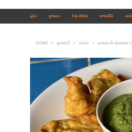
હોમ
ગુજરાત
દેશ-વિદેશ
રાજનીતિ
મનો
HOME
ગુજરાતી
ખોરાક
વરસાદની મોસમમાં 