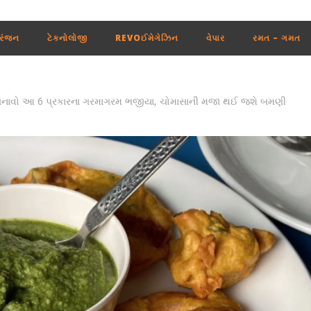
રંજન
ટેકનોલોજી
REVOઈમેગેઝિન
વેપાર
રમત – ગમત
બનાવો આ 6 પ્રકારના ગરમાગરમ ભજીયા, ચોમાસાની મજા થઈ જશે બમણી