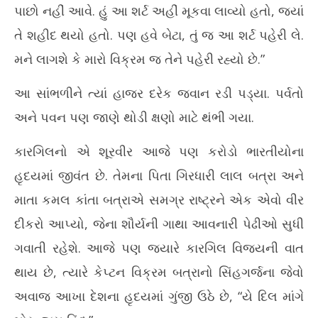
પાછો નહીં આવે. હું આ શર્ટ અહીં મૂકવા લાવ્યો હતો, જ્યાં
તે શહીદ થયો હતો. પણ હવે બેટા, તું જ આ શર્ટ પહેરી લે.
મને લાગશે કે મારો વિક્રમ જ તેને પહેરી રહ્યો છે.”
આ સાંભળીને ત્યાં હાજર દરેક જવાન રડી પડ્યા. પર્વતો
અને પવન પણ જાણે થોડી ક્ષણો માટે થંભી ગયા.
કારગિલનો એ શૂરવીર આજે પણ કરોડો ભારતીયોના
હૃદયમાં જીવંત છે. તેમના પિતા ગિરધારી લાલ બત્રા અને
માતા કમલ કાંતા બત્રાએ સમગ્ર રાષ્ટ્રને એક એવો વીર
દીકરો આપ્યો, જેના શૌર્યની ગાથા આવનારી પેઢીઓ સુધી
ગવાતી રહેશે. આજે પણ જ્યારે કારગિલ વિજયની વાત
થાય છે, ત્યારે કેપ્ટન વિક્રમ બત્રાનો સિંહગર્જના જેવો
અવાજ આખા દેશના હૃદયમાં ગુંજી ઉઠે છે, “યે દિલ માંગે