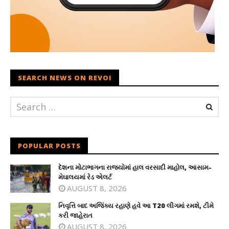
SEARCH NEWS ON REVOI
POPULAR POSTS
દેશના મોટાભાગના રાજ્યોમાં હાલ વરસાદી માહોલ, આસામ-
મેઘાલયમાં રેડ એલર્ટ
AUGUST 8, 2026
નિવૃત્તિ બાદ અજિંક્ય રહાણે હવે આ T20 લીગમાં રમશે, ટીમે
કરી જાહેરાત
AUGUST 8, 2026