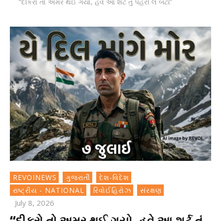
“દીકરો તો અમર થઈ ગયો, હવે આ શર્ટ તું પહેરી લે બેટા”
REVOINEWS
ગુજરાતી
દેશ-વિદેશ
રાષ્ટ્રીય - NATIONAL
રિવોઈહિરોઝ
સંરક્ષણ
July 8, 2026
“દીકરો તો અમર થઈ ગયો, હવે આ શર્ટ તું