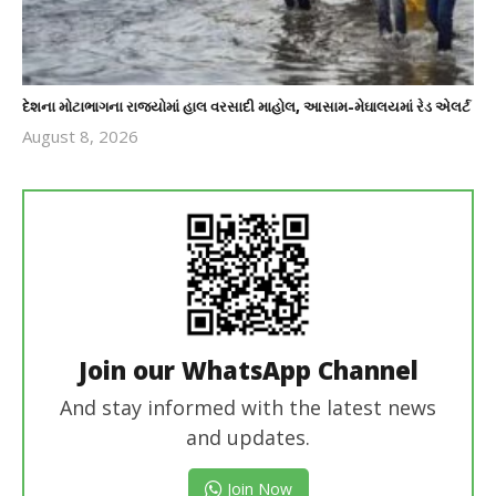
દેશના મોટાભાગના રાજ્યોમાં હાલ વરસાદી માહોલ, આસામ-મેઘાલયમાં રેડ એલર્ટ
August 8, 2026
revoi
editor
Join our WhatsApp Channel
And stay informed with the latest news
and updates.
Join Now