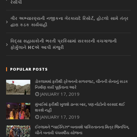
રેસીપી
ગીર અભ્યારણ્યની નજીકના ગેરકાયદે રિસોર્ટ, હોટલો સામે તંત્ર
દ્વારા કડક કાર્યવાહી
વિદ્યા સહાયકોની ભરતી પ્રકિયામાં સરકારની વચગાળાની
ફોર્મુલાને HCએ આપી મંજુરી
POPULAR POSTS
ડોકલામમાં ફરીથી ડ્રેગનનો સળવળાટ, ચીનની સેનાનું સડક
નિર્માણ કાર્ય પૂર્ણતાના આરે
JANUARY 17, 2019
મુંબઈમાં ફરીથી ખુલશે ડાન્સ બાર, પણ નોટોનો વરસાદ થઈ
શકશે નહીં
JANUARY 17, 2019
ઈસ્લામને “ચાઈનિઝ” બનાવશે પાકિસ્તાનના મિત્ર જિનપિંગ,
ચીને બનાવી પંચવર્ષીય યોજના