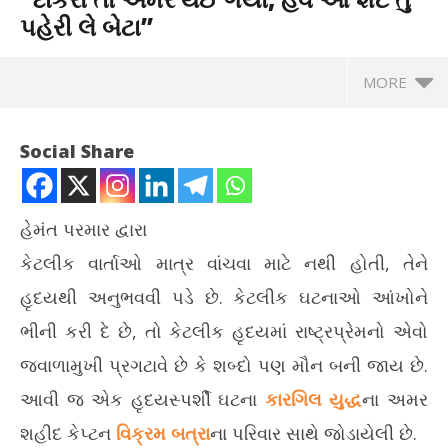
પહેરી લે બેટા”
MORE
Social Share
હેમંત પરમાર દ્વારા
કેટલીક વાર્તાઓ માત્ર વાંચવા માટે નથી હોતી, તેને
હૃદયથી અનુભવવી પડે છે. કેટલીક ઘટનાઓ આંખોને
ભીની કરી દે છે, તો કેટલીક હૃદયમાં રાષ્ટ્રપ્રેમનો એવો
જ્વાળામુખી પ્રગટાવે છે કે શબ્દો પણ મૌન બની જાય છે.
NOW VIEWING
આવી જ એક હૃદયસ્પર્શી ઘટના
કારગિલ યુદ્ધ
ના અમર
“દીકરો તો અમર થઈ ગયો, હવે આ શર્ટ તું પહેરી લે બેટા”
દેશ
શહીદ કેપ્ટન
વિક્રમ બત્રા
ના પરિવાર સાથે જોડાયેલી છે.
રેડ