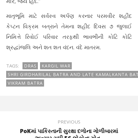
મોર, જય હિંદ.”
માતૃભૂમિ માટે સર્વસ્વ અર્પણ કરનાર પરમવીર શહીદ
કેપ્ટન વિક્રમ બત્રાને તેમના શહીદ દિવસ ૭ જુલાઈ
નિમિત્તે રિવોઈ પરિવાર તરફથી ભાવભીની કોટિ કોટિ
શ્રદ્ધાંજલિ અને શત શત વંદન. વંદે માતરમ.
TAGS:
DRAS
KARGIL WAR
SHRI GIRDHARILAL BATRA AND LATE KAMALKANTA BA
VIKRAM BATRA
PREVIOUS
PoKમાં પાકિસ્તાની સુરક્ષા દળોના ગોળીબારમાં