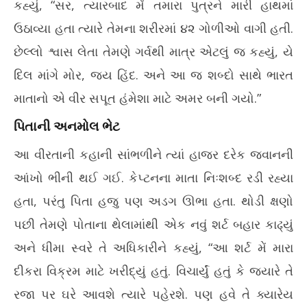
કહ્યું, “સર, ત્યારબાદ મેં તમારા પુત્રને મારી હાથમાં
ઉઠાવ્યા હતા ત્યારે તેમના શરીરમાં ૪૨ ગોળીઓ વાગી હતી.
છેલ્લો શ્વાસ લેતા તેમણે ગર્વથી માત્ર એટલું જ કહ્યું, યે
દિલ માંગે મોર, જય હિંદ. અને આ જ શબ્દો સાથે ભારત
માતાનો એ વીર સપૂત હંમેશા માટે અમર બની ગયો.”
પિતાની અનમોલ ભેટ
આ વીરતાની કહાની સાંભળીને ત્યાં હાજર દરેક જવાનની
આંખો ભીની થઈ ગઈ. કેપ્ટનના માતા નિઃશબ્દ રડી રહ્યા
હતા, પરંતુ પિતા હજુ પણ અડગ ઊભા હતા. થોડી ક્ષણો
પછી તેમણે પોતાના થેલામાંથી એક નવું શર્ટ બહાર કાઢ્યું
અને ધીમા સ્વરે તે અધિકારીને કહ્યું, “આ શર્ટ મેં મારા
દીકરા વિક્રમ માટે ખરીદ્યું હતું. વિચાર્યું હતું કે જ્યારે તે
રજા પર ઘરે આવશે ત્યારે પહેરશે. પણ હવે તે ક્યારેય