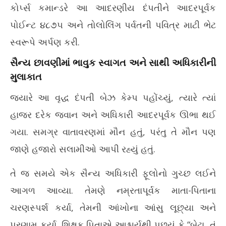
કોર્પ્સ કમાન્ડરે આ આદરણીય દંપતીને આદરપૂર્વક
પોઈન્ટ ૪૮૭૫ અને તોલોલિંગ પર્વતની પવિત્ર માટી ભેટ
સ્વરૂપે અર્પણ કરી.
સૈન્ય છાવણીમાં ભાવુક સ્વાગત અને સાથી અધિકારીની
મુલાકાત
જ્યારે આ વૃદ્ધ દંપતી બેઝ કેમ્પ પહોંચ્યું, ત્યારે ત્યાં
હાજર દરેક જવાન અને અધિકારી આદરપૂર્વક ઊભા થઈ
ગયા. સમગ્ર વાતાવરણમાં મૌન હતું, પરંતુ તે મૌન પણ
જાણે હજારો સલામીઓ આપી રહ્યું હતું.
તે જ સમયે એક સૈન્ય અધિકારી ફૂલોનો ગુચ્છ લઈને
આગળ આવ્યા. તેમણે નમ્રતાપૂર્વક માતા-પિતાના
ચરણસ્પર્શ કર્યા, તેમની આંખોના આંસુ લૂછ્યા અને
પ્રણામ કર્યા. શિક્ષક પિતાએ આશ્ચર્યથી પૂછ્યું કે “બેટા, તું