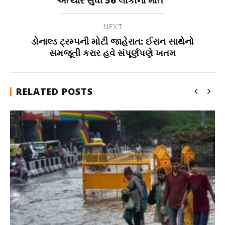
અત્યાર સુધી 56 લોકોના મોત
NEXT
ડોનાલ્ડ ટ્રમ્પની મોટી જાહેરાત: ઈરાન સાથેનો
સમજૂતી કરાર હવે સંપૂર્ણપણે ખતમ
RELATED POSTS