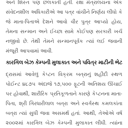
અને શિસ્ત પણ છલકાતી હતી. રક્ષા મંત્રાલયના એક
સંવેદનશીલ અધિકારીએ આ પત્ર વાંચીને નિર્ણય લીધો કે
જે માતા-પિતાએ દેશને આવો વીર પુત્ર આપ્યો હોય,
તેમના સન્માન અને ઈચ્છા સામે કોઈપણ સરકારી ખર્ચ
નજીવો છે. તેથી તેમને સન્માનપૂર્વક ત્યાં લઈ જવાની
મંજૂરી આપવામાં આવી.
કારગિલ બેઝ કેમ્પની મુલાકાત અને પવિત્ર માટીની ભેટ
દ્રાસમાં આવેલું કેપ્ટન વિક્રમ બત્રાનું શહીદી સ્થળ
પોઈન્ટ ૪૮૭૫ અંદાજે ૧૭,૫૦૦ ફૂટની અતિશય ઊંચાઈ
પર હોવાથી, શારીરિક પ્રતિકૂળતાને કારણે કેપ્ટનના માતા-
પિતા, શ્રી ગિરધારીલાલ બત્રા અને સ્વર્ગસ્થ કમલકાંતા
બત્રા ત્યાં સુધી જવા અસમર્થ હતાં. આથી, તેઓએ વર્ષ
૨૦૦૨માં કારગિલ બેઝ કેમ્પની મુલાકાત લીધી. ત્યાંના