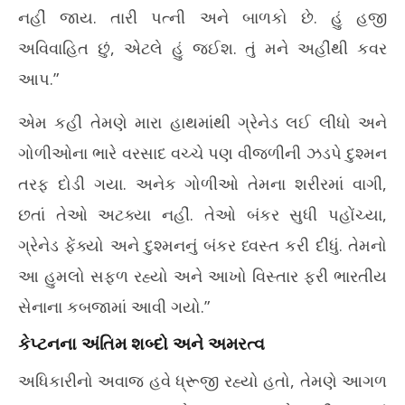
નહીં જાય. તારી પત્ની અને બાળકો છે. હું હજી
અવિવાહિત છું, એટલે હું જઈશ. તું મને અહીંથી કવર
આપ.”
એમ કહી તેમણે મારા હાથમાંથી ગ્રેનેડ લઈ લીધો અને
ગોળીઓના ભારે વરસાદ વચ્ચે પણ વીજળીની ઝડપે દુશ્મન
તરફ દોડી ગયા. અનેક ગોળીઓ તેમના શરીરમાં વાગી,
છતાં તેઓ અટક્યા નહીં. તેઓ બંકર સુધી પહોંચ્યા,
ગ્રેનેડ ફેંક્યો અને દુશ્મનનું બંકર ધ્વસ્ત કરી દીધું. તેમનો
આ હુમલો સફળ રહ્યો અને આખો વિસ્તાર ફરી ભારતીય
સેનાના કબજામાં આવી ગયો.”
કેપ્ટનના અંતિમ શબ્દો અને અમરત્વ
અધિકારીનો અવાજ હવે ધ્રૂજી રહ્યો હતો, તેમણે આગળ