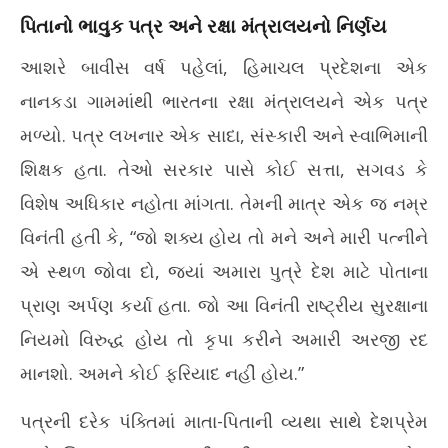
July
પિતાનો ભાવુક પત્ર અને રક્ષા મંત્રાલયનો નિર્ણય
Jul
8,
8,
2026
આશરે બાવીસ વર્ષ પહેલાં, હિમાચલ પ્રદેશના એક
20
નાનકડા ગામમાંથી ભારતના રક્ષા મંત્રાલયને એક પત્ર
મળ્યો. પત્ર લખનાર એક સાદા, સંસ્કારી અને સ્વાભિમાની
શિક્ષક હતા. તેઓ સરકાર પાસે કોઈ સત્તા, સગવડ કે
વિશેષ અધિકાર નહોતા માંગતા. તેમની માત્ર એક જ નમ્ર
વિનંતી હતી કે, “જો શક્ય હોય તો મને અને મારી પત્નીને
એ સ્થળ જોવા દો, જ્યાં અમારા પુત્રે દેશ માટે પોતાના
પ્રાણ અર્પણ કર્યા હતા. જો આ વિનંતી રાષ્ટ્રીય સુરક્ષાના
નિયમો વિરુદ્ધ હોય તો કૃપા કરીને અમારી અરજી રદ
માનશો. અમને કોઈ ફરિયાદ નહીં હોય.”
પત્રની દરેક પંક્તિમાં માતા-પિતાની વ્યથા સાથે દેશપ્રેમ