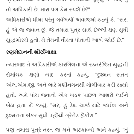
તો અધિકારી છે. મારા પગ કેમ સ્પર્શે છે?”
અધિકારીએ ધીમા પરંતુ ગર્વભર્યા અવાજમાં કહ્યું કે, “સર,
હું એ જ જવાન છું, જે તમારા પુત્ર સાથે છેલ્લી ક્ષણ સુધી
યુદ્ધમોરચે હતો. મેં તેમની વીરતા પોતાની આંખે જોઈ છે.”
રણમેદાનની શૌર્યગાથા
ત્યારબાદ તે અધિકારીએ કારગિલના એ રક્તરંજિત યુદ્ધની
રોમાંચક ક્ષણો યાદ કરતાં કહ્યું, “દુશ્મન સતત
એલ.એમ.જી. અને ભારે મશીનગનથી ગોળીબાર કરી રહ્યો
હતો. અમે પાંચ જવાનો એક ખડક પાછળ આશરો લઈને
બેઠા હતા. મેં કહ્યું, “સર, હું ડેથ ચાર્જ માટે જઈશ અને
દુશ્મનના બંકર સુધી પહોંચી ગ્રેનેડ ફેંકીશ.”
પણ તમારા પુત્રે તરત જ મને અટકાવ્યો અને કહ્યું, “તું