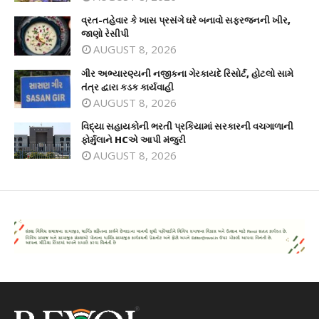
વ્રત-તહેવાર કે ખાસ પ્રસંગે ઘરે બનાવો સફરજનની ખીર,
જાણો રેસીપી
AUGUST 8, 2026
ગીર અભ્યારણ્યની નજીકના ગેરકાયદે રિસોર્ટ, હોટલો સામે
તંત્ર દ્વારા કડક કાર્યવાહી
AUGUST 8, 2026
વિદ્યા સહાયકોની ભરતી પ્રકિયામાં સરકારની વચગાળાની
ફોર્મુલાને HCએ આપી મંજુરી
AUGUST 8, 2026