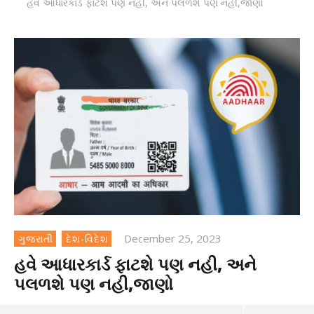
હવે આધારકાર્ડ ફાટશે પણ નહી, અને પલળશે પણ નહી,જાણો
December 25, 2023
ગુજરાતી
દેશ-વિદેશ
હવે આધારકાર્ડ ફાટશે પણ નહી, અને
પલળશે પણ નહી,જાણો