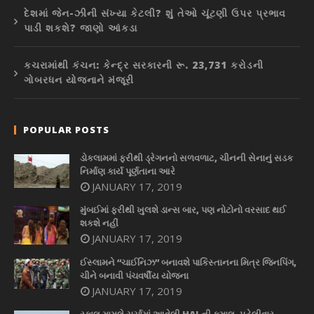
દેશમાં જેન-ઝીની સંખ્યા કેટલી? શું તેઓ ચૂંટણી ઉપર પ્રભાવ
પાડી શકશે? જાણો આંકડા
કચરામાંથી કંચન: કેન્દ્ર સરકારની રૂ. 23,731 કરોડની
ગોબરધન યોજનાને મંજૂરી
POPULAR POSTS
ડોકલામમાં ફરીથી ડ્રેગનનો સળવળાટ, ચીનની સેનાનું સડક
નિર્માણ કાર્ય પૂર્ણતાના આરે
JANUARY 17, 2019
મુંબઈમાં ફરીથી ખુલશે ડાન્સ બાર, પણ નોટોનો વરસાદ થઈ
શકશે નહીં
JANUARY 17, 2019
ઈસ્લામને “ચાઈનિઝ” બનાવશે પાકિસ્તાનના મિત્ર જિનપિંગ,
ચીને બનાવી પંચવર્ષીય યોજના
JANUARY 17, 2019