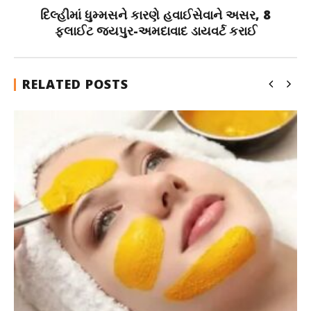
દિલ્હીમાં ધુમ્મસને કારણે હવાઈસેવાને અસર, 8
ફ્લાઈટ જયપુર-અમદાવાદ ડાયવર્ટ કરાઈ
RELATED POSTS