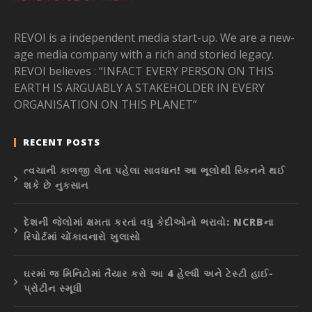
REVOI is a independent media start-up. We are a new-
age media company with a rich and storied legacy.
REVOI believes : “INFACT EVERY PERSON ON THIS
EARTH IS ARGUABLY A STAKEHOLDER IN EVERY
ORGANISATION ON THIS PLANET”
RECENT POSTS
ત્વચાની કાળજી લેતા પહેલા સાવધાન! આ ભૂલોથી સ્કિનને થઈ
શકે છે નુકસાન
દેશની જેલોમાં ક્ષમતા કરતાં વધુ કેદીઓનો ભરાવો: NCRBના
રિપોર્ટમાં ચોંકાવનારો ખુલાસો
ઘરમાં જ મિનિટોમાં તૈયાર કરો આ 4 હેલ્ધી અને ટેસ્ટી હાઈ-
પ્રોટીન સ્મૂધી