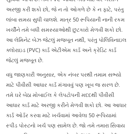
અરજી કરી શકો છો, જે ન તો ઓગળે છે કે ન ફાટે, પરંતુ
લાંબા સમય સુધી ચાલશે. માત્ર 50 રૂપિયાની નાની રકમ
ખર્ચીને તમે બધી સમસ્યાઓથી છુટકારો મેળવી શકો છો.
આ લેમિનેટ બેઝ જેટલું મજબૂત નથી, પરંતુ પોલિવિનાઇલ
ક્લોરાઇડ (PVC) કાર્ડ એટીએમ કાર્ડ અને ક્રેડિટ કાર્ડ
જેટલું મજબૂત છે.
વધુ જાણકારી અનુસાર, એક નંબર પરથી તમામ સભ્યો
માટે પીવીસી આધાર કાર્ડ મંગાવવું પણ ખૂબ જ સરળ છે.
તમે ઘરે બેઠા મોબાઈલ કે લેપટોપની મદદથી પીવીસી
આધાર કાર્ડ માટે અરજી કરીને મેળવી શકો છો. આ આધાર
કાર્ડ ઓર્ડર કરવા માટે ખર્ચવામાં આવેલા 50 રૂપિયામાં
સ્પીડ પોસ્ટનો ખર્ચ પણ સામેલ છે. જો તમે તમારા સિવાય