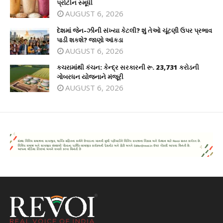
પ્રોટીન સ્મૂધી
AUGUST 6, 2026
દેશમાં જેન-ઝીની સંખ્યા કેટલી? શું તેઓ ચૂંટણી ઉપર પ્રભાવ
પાડી શકશે? જાણો આંકડા
AUGUST 6, 2026
કચરામાંથી કંચન: કેન્દ્ર સરકારની રૂ. 23,731 કરોડની
ગોબરધન યોજનાને મંજૂરી
AUGUST 6, 2026