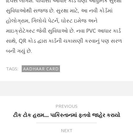
દિવસ લાગશે. પીવીસી આધાર કાર્ડ ઘણી આધુનિક સુરક્ષા
સુવિધાઓથી સજ્જ છે. સુરક્ષા માટે, આ નવી કોર્ડમાં
હોલોગ્રામ, ગિલોચે પેટર્ન, ઘોસ્ટ ઇમેજ અને
માઇક્રોટેક્સ્ટ જેવી સુવિધાઓ છે. નવા PVC આધાર કાર્ડ
સાથે, QR કોડ દ્વારા કાર્ડની ચકાસણી કરવાનું પણ સરળ
બની ગયું છે.
TAGS:
AADHAAR CARD
PREVIOUS
ટીક ટોક હરામ... પાકિસ્તાનમાં ફતવો જાહેર કરાયો
NEXT