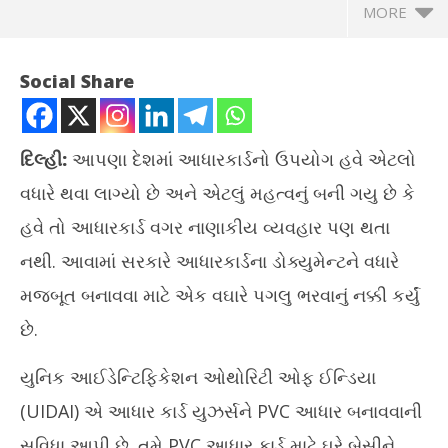
MORE
Social Share
દિલ્હી:
આપણા દેશમાં આધારકાર્ડનો ઉપયોગ હવે એટલો
વધારે થવા લાગ્યો છે અને એટલું મહત્વનું બની ગયુ છે કે
હવે તો આધારકાર્ડ વગર નાણાકીય વ્યવહાર પણ થતા
નથી. આવામાં સરકારે આધારકાર્ડના ડોક્યુમેન્ટને વધારે
મજબૂત બનાવવા માટે એક વઘારે પગલુ ભરવાનું નક્કી કર્યું
NOW VIEWING
છે.
હવે આધારકાર્ડ ફાટશે પણ નહી, અને પલળશે પણ નહી,જાણો
ત્વ
યુનિક આઈડેન્ટિફિકેશન ઓથોરિટી ઓફ ઈન્ડિયા
નુ
December
De
25, 2023
(UIDAI) એ આધાર કાર્ડ યુઝર્સને PVC આધાર બનાવવાની
25
સુવિધા આપી છે. તમે PVC આધાર કાર્ડ માટે ઘરે બેસીને