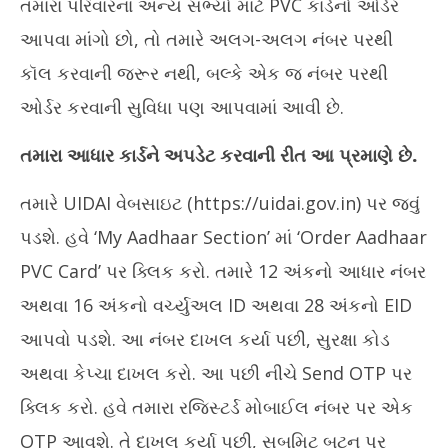
તમારા પરિવારના અન્ય સભ્યો માટે PVC કાર્ડનો ઓર્ડર
આપવા માંગો છો, તો તમારે અલગ-અલગ નંબર પરથી
કૉલ કરવાની જરૂર નથી, બલ્કે એક જ નંબર પરથી
ઓર્ડર કરવાની સુવિધા પણ આપવામાં આવી છે.
તમારા આધાર કાર્ડને અપડેટ કરવાની રીત આ પ્રમાણે છે.
તમારે UIDAI વેબસાઇટ (https://uidai.gov.in) પર જવું
પડશે. હવે ‘My Aadhaar Section’ માં ‘Order Aadhaar
PVC Card’ પર ક્લિક કરો. તમારે 12 અંકનો આધાર નંબર
અથવા 16 અંકનો વર્ચ્યુઅલ ID અથવા 28 અંકનો EID
આપવો પડશે. આ નંબર દાખલ કર્યા પછી, સુરક્ષા કોડ
અથવા કેપ્ચા દાખલ કરો. આ પછી નીચે Send OTP પર
ક્લિક કરો. હવે તમારા રજિસ્ટર્ડ મોબાઈલ નંબર પર એક
OTP આવશે. તે દાખલ કર્યા પછી, સબમિટ બટન પર