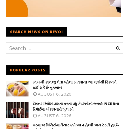
SEARCH NEWS ON REVOI
POPULAR POSTS
ત્વચાની કાળજી લેતા પહેલા સાવધાન! આ ભૂલોથી સ્કિનને
થઈ શકે છે નુકસાન
AUGUST 6, 2026
દેશની જેલોમાં ક્ષમતા કરતાં વધુ કેદીઓનો ભરાવો: NCRBના
રિપોર્ટમાં ચોંકાવનારો ખુલાસો
AUGUST 6, 2026
ઘરમાં જ મિનિટોમાં તૈયાર કરો આ 4 હેલ્ધી અને ટેસ્ટી હાઈ-