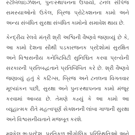
સ્ટેબિલાઇઝેશન, પુનઃસ્થાપનના ઉપાયો, ટનલ સીપેજ
કરોડના પ્રોજેક્ટને મંજૂરી
પર 
સમસ્યાઓનો ઉકેલ, બ્રિજ પ્રોટેક્શનના કામો અને
May
Ma
19,
19
અન્ય સંબંધિત સુરક્ષા સંબંધિત કામોનો સમાવેશ થાય છે.
2026
20
કેન્દ્રીય રેલવે મંત્રી શ્રી અશ્વિની વૈષ્ણવે જણાવ્યું છે કે,
આ કામો દેશના સૌથી પડકારજનક પ્રદેશોમાં સુરક્ષિત
અને વિશ્વસનીય કનેક્ટિવિટી સુનિશ્ચિત કરવા પ્રત્યેની
સરકારની પ્રતિબદ્ધતાને પ્રતિબિંબિત કરે છે. શ્રી વૈષ્ણવે
જણાવ્યું હતું કે કટિંગ્સ, બ્રિજ અને ટનલના વિગતવાર
મૂલ્યાંકન પછી, સુરક્ષા અને પુનઃસ્થાપનના કામો મંજૂર
કરવામાં આવ્યા છે. તેમણે કહ્યું કે આ કામો આ
વ્યૂહાત્મક રીતે મહત્વપૂર્ણ સેક્શનની લાંબા ગાળાની સુરક્ષા
અને વિશ્વસનીયતાને મજબૂત કરશે.
મુશ્કેલ ભૂ-પ્રદેશ, પ્રતિકૂળ ભૌગોલિક પરિસ્થિતિઓ અને