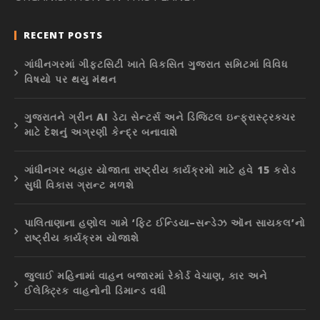
RECENT POSTS
ગાંધીનગરમાં ગીફ્ટસિટી ખાતે વિકસિત ગુજરાત સમિટમાં વિવિધ
વિષયો પર થયુ મંથન
ગુજરાતને ગ્રીન AI ડેટા સેન્ટર્સ અને ડિજિટલ ઇન્ફ્રાસ્ટ્રક્ચર
માટે દેશનું અગ્રણી કેન્દ્ર બનાવાશે
ગાંધીનગર બહાર યોજાતા રાષ્ટ્રીય કાર્યક્રમો માટે હવે 15 કરોડ
સુધી વિકાસ ગ્રાન્ટ મળશે
પાલિતાણાના હણોલ ગામે ‘ફિટ ઈન્ડિયા–સન્ડેઝ ઑન સાયકલ’નો
રાષ્ટ્રીય કાર્યક્રમ યોજાશે
જુલાઈ મહિનામાં વાહન બજારમાં રેકોર્ડ વેચાણ, કાર અને
ઈલેક્ટ્રિક વાહનોની ડિમાન્ડ વધી