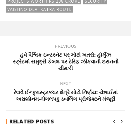
PROJECTS WORTH RS 238 CRORE
SECURITY
VAISHNO DEVI KATRA ROUTE
PREVIOUS
હવે વૈશ્વિક ઇન્ટરનેટ પર મોટો ખતરો: હોર્મુઝ
સ્ટ્રેટમાં સમુદ્રી કેબલ પર ટેરિફ ઝીંકવાની ઇરાનની
ચીમકી
NEXT
રેલવે ઈન્ફ્રાસ્ટ્રક્ચર ક્ષેત્રે મોટો નિર્ણય: ચેન્નાઈમાં
અરાક્કોનમ-ચેંગલપટ્ટુ ડબલિંગ પ્રોજેક્ટને મંજૂરી
RELATED POSTS