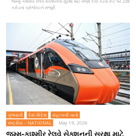
જમ્મુ-કાશ્મીર રેલવે સેક્શનની સુરક્ષા માટે વૈષ્ણો દેવી કટરા રૂટ પર 238
કરોડના પ્રોજેક્ટને મંજૂરી
ગુજરાતી
દેશ-વિદેશ
મહત્વની વાતો
May 19, 2026
રાષ્ટ્રીય - NATIONAL
જમ્મુ-કાશ્મીર રેલવે સેક્શનની સુરક્ષા માટે