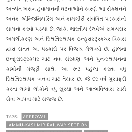
અત્યંત ખરાબ હવામાનની ઘટનાઓને કારણે આ સેક્શનને
અનેક એન્જિનિયરિંગ અને કામગીરી સંબંધિત પડકારોનો
સામનો કરવો પડ્યો છે. જોકે, ભારતીય રેલવેએ સમયસર
અમલીકરણ અને સ્થિતિસ્થાપક ઇન્ફ્રાસ્ટ્રક્ચર વિકાસ
દ્વારા સતત આ પડકારો પર વિજય મેળવ્યો છે. હાલના
ઇન્ફ્રાસ્ટ્રક્ચર માટે નવા સંરક્ષણ અને પુનઃસ્થાપનના
કામોની મંજૂરી સાથે, આ રૂટ પહેલા કરતા વધુ
સ્થિતિસ્થાપક બનવા માટે તૈયાર છે, જે દર વર્ષે મુસાફરી
કરતા લાખો લોકોને વધુ સુરક્ષા અને આત્મવિશ્વાસ સાથે
સેવા આપવા માટે સજ્જ છે.
TAGS:
APPROVAL
JAMMU-KASHMIR RAILWAY SECTION