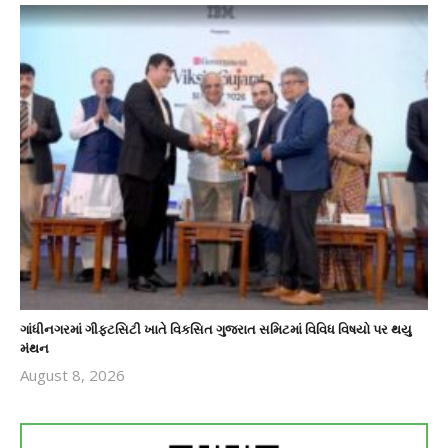
ગાંધીનગરમાં ગીફ્ટસિટી ખાતે વિકસિત ગુજરાત સમિટમાં વિવિધ વિષયો પર થયુ
મંથન
August 8, 2026
revoi
editor