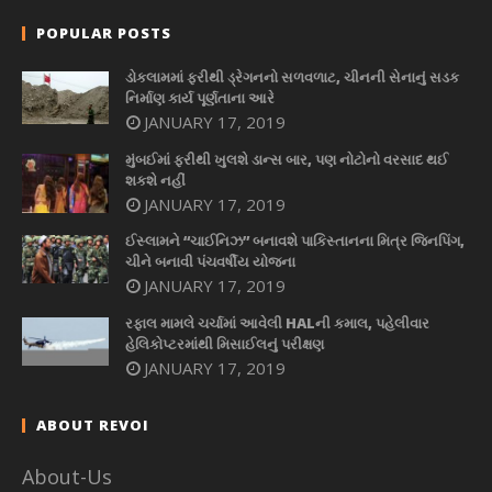
POPULAR POSTS
ડોકલામમાં ફરીથી ડ્રેગનનો સળવળાટ, ચીનની સેનાનું સડક
નિર્માણ કાર્ય પૂર્ણતાના આરે
JANUARY 17, 2019
મુંબઈમાં ફરીથી ખુલશે ડાન્સ બાર, પણ નોટોનો વરસાદ થઈ
શકશે નહીં
JANUARY 17, 2019
ઈસ્લામને “ચાઈનિઝ” બનાવશે પાકિસ્તાનના મિત્ર જિનપિંગ,
ચીને બનાવી પંચવર્ષીય યોજના
JANUARY 17, 2019
રફાલ મામલે ચર્ચામાં આવેલી HALની કમાલ, પહેલીવાર
હેલિકોપ્ટરમાંથી મિસાઈલનું પરીક્ષણ
JANUARY 17, 2019
ABOUT REVOI
About-Us