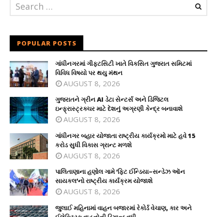
POPULAR POSTS
ગાંધીનગરમાં ગીફ્ટસિટી ખાતે વિકસિત ગુજરાત સમિટમાં
વિવિધ વિષયો પર થયુ મંથન
AUGUST 8, 2026
ગુજરાતને ગ્રીન AI ડેટા સેન્ટર્સ અને ડિજિટલ
ઇન્ફ્રાસ્ટ્રક્ચર માટે દેશનું અગ્રણી કેન્દ્ર બનાવાશે
AUGUST 8, 2026
ગાંધીનગર બહાર યોજાતા રાષ્ટ્રીય કાર્યક્રમો માટે હવે 15
કરોડ સુધી વિકાસ ગ્રાન્ટ મળશે
AUGUST 8, 2026
પાલિતાણાના હણોલ ગામે ‘ફિટ ઈન્ડિયા–સન્ડેઝ ઑન
સાયકલ’નો રાષ્ટ્રીય કાર્યક્રમ યોજાશે
AUGUST 8, 2026
જુલાઈ મહિનામાં વાહન બજારમાં રેકોર્ડ વેચાણ, કાર અને
ઈલેક્ટ્રિક વાહનોની ડિમાન્ડ વધી