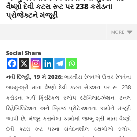
વૈષ્ણો દેવી કટરા રૂટ પર 238 કરોડના
પ્રોજેક્ટને મંજૂરી
MORE
Social Share
નવી દિલ્હી, 19 મે 2026:
ભારતીય રેલવેએ ઉત્તર રેલવેના
જમ્મુ-શ્રી માતા વૈષ્ણો દેવી કટરા સેક્શન પર રૂ. 238
કરોડના ખર્ચે ક્રિટિકલ સ્લોપ સ્ટેબિલાઇઝેશન, ટનલ
રિહેબિલિટેશન અને બ્રિજ પ્રોટેક્શનના કામોને મંજૂરી
આપી છે. મંજૂર કરાયેલા કામોમાં જમ્મુ-શ્રી માતા વૈષ્ણો
NOW VIEWING
દેવી કટરા રૂટ પરના સંવેદનશીલ સ્થળોએ સ્લોપ
જમ્મુ-કાશ્મીર રેલવે સેક્શનની સુરક્ષા માટે વૈષ્ણો દેવી કટરા રૂટ પર 238
ગાં