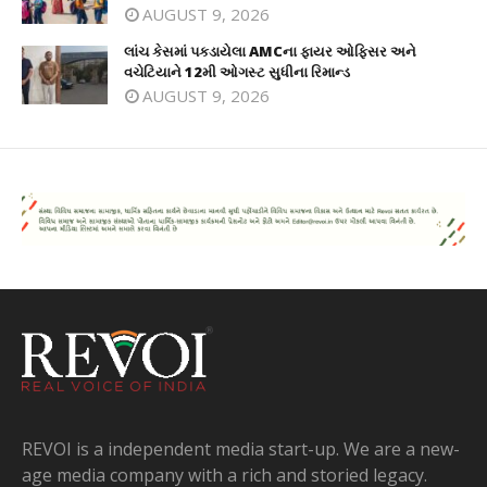
AUGUST 9, 2026
લાંચ કેસમાં પકડાયેલા AMCના ફાયર ઓફિસર અને
વચેટિયાને 12મી ઓગસ્ટ સુધીના રિમાન્ડ
AUGUST 9, 2026
REVOI is a independent media start-up. We are a new-
age media company with a rich and storied legacy.