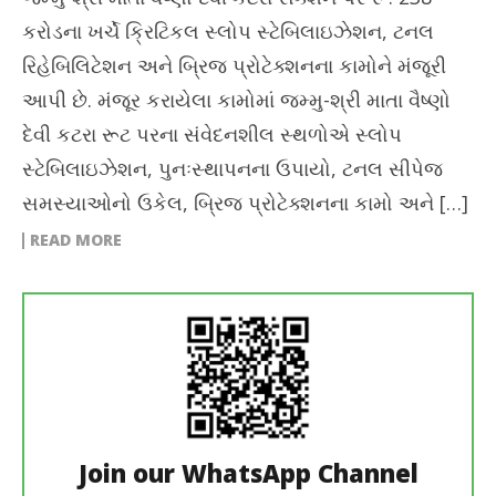
કરોડના ખર્ચે ક્રિટિકલ સ્લોપ સ્ટેબિલાઇઝેશન, ટનલ
રિહેબિલિટેશન અને બ્રિજ પ્રોટેક્શનના કામોને મંજૂરી
આપી છે. મંજૂર કરાયેલા કામોમાં જમ્મુ-શ્રી માતા વૈષ્ણો
દેવી કટરા રૂટ પરના સંવેદનશીલ સ્થળોએ સ્લોપ
સ્ટેબિલાઇઝેશન, પુનઃસ્થાપનના ઉપાયો, ટનલ સીપેજ
સમસ્યાઓનો ઉકેલ, બ્રિજ પ્રોટેક્શનના કામો અને […]
READ MORE
Join our WhatsApp Channel