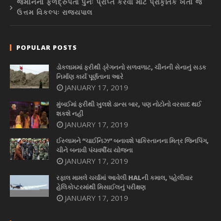
જમીનની ફળદ્રુપતા પુનઃ પ્રાપ્ત કરવા માટે પ્રાકૃતિક ખેતી જ
ઉત્તમ વિકલ્પઃ રાજ્યપાલ
POPULAR POSTS
ડોકલામમાં ફરીથી ડ્રેગનનો સળવળાટ, ચીનની સેનાનું સડક
નિર્માણ કાર્ય પૂર્ણતાના આરે
JANUARY 17, 2019
મુંબઈમાં ફરીથી ખુલશે ડાન્સ બાર, પણ નોટોનો વરસાદ થઈ
શકશે નહીં
JANUARY 17, 2019
ઈસ્લામને “ચાઈનિઝ” બનાવશે પાકિસ્તાનના મિત્ર જિનપિંગ,
ચીને બનાવી પંચવર્ષીય યોજના
JANUARY 17, 2019
રફાલ મામલે ચર્ચામાં આવેલી HALની કમાલ, પહેલીવાર
હેલિકોપ્ટરમાંથી મિસાઈલનું પરીક્ષણ
JANUARY 17, 2019