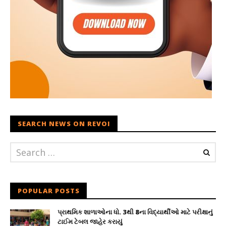
SEARCH NEWS ON REVOI
POPULAR POSTS
પ્રાથમિક શાળાઓના ધો. 3થી 8ના વિદ્યાર્થીઓ માટે પરીક્ષાનું
ટાઈમ ટેબલ જાહેર કરાયું