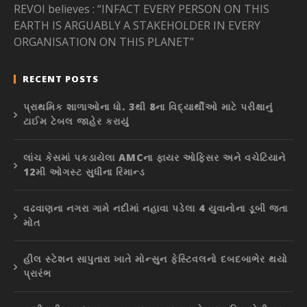
REVOI believes : “INFACT EVERY PERSON ON THIS
EARTH IS ARGUABLY A STAKEHOLDER IN EVERY
ORGANISATION ON THIS PLANET”
RECENT POSTS
પ્રાથમિક શાળાઓના ધો. 3થી 8ના વિદ્યાર્થીઓ માટે પરીક્ષાનું
ટાઈમ ટેબલ જાહેર કરાયું
લાંચ કેસમાં પકડાયેલા AMCના ફાયર ઓફિસર અને વચેટિયાને
12મી ઓગસ્ટ સુધીના રિમાન્ડ
વઢવાણના નગરા ગામે નદીમાં નહાવા પડેલા 4 યુવાનોના ડૂબી જતા
મોત
હીલ સ્ટેશન સાપુતારા ખાતે મોન્સુન ફેસ્ટિવલનો દબદબાભેર થયો
પ્રારંભ