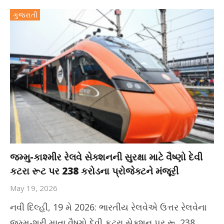
ગુજરાતી
જમ્મુ-કાશ્મીર રેલવે સેક્શનની સુરક્ષા માટે વૈષ્ણો દેવી
કટરા રૂટ પર 238 કરોડના પ્રોજેક્ટને મંજૂરી
May 19, 2026
નવી દિલ્હી, 19 મે 2026: ભારતીય રેલવેએ ઉત્તર રેલવેના
જમ્મુ-શ્રી માતા વૈષ્ણો દેવી કટરા સેક્શન પર રૂ. 238