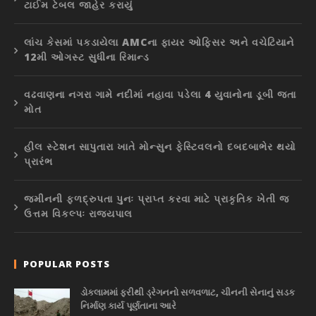
ટાઈમ ટેબલ જાહેર કરાયું
લાંચ કેસમાં પકડાયેલા AMCના ફાયર ઓફિસર અને વચેટિયાને
12મી ઓગસ્ટ સુધીના રિમાન્ડ
વઢવાણના નગરા ગામે નદીમાં નહાવા પડેલા 4 યુવાનોના ડૂબી જતા
મોત
હીલ સ્ટેશન સાપુતારા ખાતે મોન્સુન ફેસ્ટિવલનો દબદબાભેર થયો
પ્રારંભ
જમીનની ફળદ્રુપતા પુનઃ પ્રાપ્ત કરવા માટે પ્રાકૃતિક ખેતી જ
ઉત્તમ વિકલ્પઃ રાજ્યપાલ
POPULAR POSTS
ડોકલામમાં ફરીથી ડ્રેગનનો સળવળાટ, ચીનની સેનાનું સડક
નિર્માણ કાર્ય પૂર્ણતાના આરે