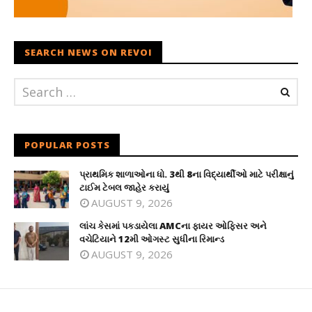
SEARCH NEWS ON REVOI
POPULAR POSTS
પ્રાથમિક શાળાઓના ધો. 3થી 8ના વિદ્યાર્થીઓ માટે પરીક્ષાનું
ટાઈમ ટેબલ જાહેર કરાયું
AUGUST 9, 2026
લાંચ કેસમાં પકડાયેલા AMCના ફાયર ઓફિસર અને
વચેટિયાને 12મી ઓગસ્ટ સુધીના રિમાન્ડ
AUGUST 9, 2026