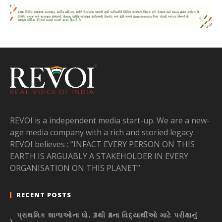
REVOI is a independent media start-up. We are a new-
age media company with a rich and storied legacy.
REVOI believes : “INFACT EVERY PERSON ON THIS
EARTH IS ARGUABLY A STAKEHOLDER IN EVERY
ORGANISATION ON THIS PLANET”
RECENT POSTS
પ્રાથમિક શાળાઓના ધો. 3થી 8ના વિદ્યાર્થીઓ માટે પરીક્ષાનું