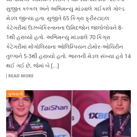
સુજીત કલ્કલ અને અભિમન્યુ માંડવાલે ગઈકાલે ગોલ્ડ
મેડલ જીત્યા હતા. સુજીતે 65 કિગ્રા ફ્રીસ્ટાઇલ
કેટેગરીમાં ઉઝબેકિસ્તાનના ઉમિદજોન જાલોલોવને 8-
1થી હરાવ્યો હતો. અભિમન્યુ માંડવાલે 70 કિગ્રા
કેટેગરીમાં મોંગોલિયાના ઓલિમ્પિયન ટોમોર-ઓચિરીન
તુલ્ગાને 5-3થી હરાવ્યો હતો. ભારતની મેડલ સંખ્યા હવે 14
થઈ ગઈ છે, જેમાં બે […]
READ MORE
ગુજરાતી