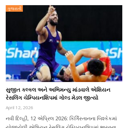
ગુજરાતી
સુજીત કલ્કલ અને અભિમન્યુ માંડવાલે એશિયન
રેસલિંગ ચેમ્પિયનશિપમાં ગોલ્ડ મેડલ જીત્યો
April 12, 2026
નવી દિલ્હી, 12 એપ્રિલ 2026: કિર્ગિસ્તાનના બિશ્કેકમાં
યોજાયેલી એશિયન રેસલિંગ ચેમ્પિયનશિપમાં ભારતના