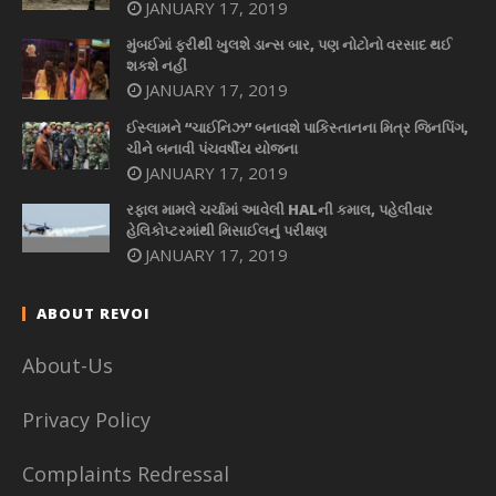
JANUARY 17, 2019
મુંબઈમાં ફરીથી ખુલશે ડાન્સ બાર, પણ નોટોનો વરસાદ થઈ
શકશે નહીં
JANUARY 17, 2019
ઈસ્લામને “ચાઈનિઝ” બનાવશે પાકિસ્તાનના મિત્ર જિનપિંગ,
ચીને બનાવી પંચવર્ષીય યોજના
JANUARY 17, 2019
રફાલ મામલે ચર્ચામાં આવેલી HALની કમાલ, પહેલીવાર
હેલિકોપ્ટરમાંથી મિસાઈલનું પરીક્ષણ
JANUARY 17, 2019
ABOUT REVOI
About-Us
Privacy Policy
Complaints Redressal