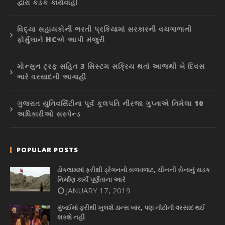
દ્વારા કડક કાર્યવાહી
વિદ્યા સહાયકોની ભરતી પ્રકિયામાં સરકારની વચગાળાની
ફોર્મુલાને HCએ આપી મંજુરી
મોન્સુન ટ્રફ સહિત 3 સિસ્ટમ સક્રિય થતાં આજથી બે દિવસ
ભારે વરસાદની આગાહી
ગુજરાત યુનિવર્સિટીના પૂર્વ કૂલપતિ નીરજા ગુપ્તાએ નિમેલા 10
અધિકારીઓ સસ્પેન્ડ
POPULAR POSTS
ડોકલામમાં ફરીથી ડ્રેગનનો સળવળાટ, ચીનની સેનાનું સડક
નિર્માણ કાર્ય પૂર્ણતાના આરે
JANUARY 17, 2019
મુંબઈમાં ફરીથી ખુલશે ડાન્સ બાર, પણ નોટોનો વરસાદ થઈ
શકશે નહીં