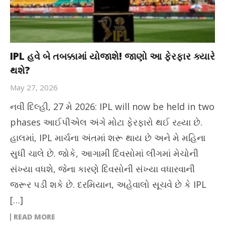
IPL હવે બે તબક્કામાં યોજાશે! જાણો આ ફેરફાર ક્યારે
થશે?
May 27, 2026
નવી દિલ્હી, 27 મે 2026: IPL will now be held in two
phases આઈપીએલ અંગે મોટા ફેરફારો થઈ રહ્યા છે.
હાલમાં, IPL માર્ચના અંતમાં શરૂ થાય છે અને મે મહિના
સુધી ચાલે છે. જોકે, આગામી દિવસોમાં લીગમાં મેચોની
સંખ્યા વધશે, જેના કારણે દિવસોની સંખ્યા વધારવાની
જરૂર પડી શકે છે. દરમિયાન, અહેવાલો સૂચવે છે કે IPL
[…]
READ MORE