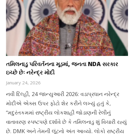
તમિલનાડુ પરિવર્તનના મૂડમાં, જનતા NDA સરકાર
ઇચ્છે છેઃ નરેન્દ્ર મોદી
January 24, 2026
નવી દિલ્હી, 24 જાન્યુઆરી 2026: વડાપ્રધાન નરેન્દ્ર
મોદીએ એક્સ ઉપર ફોટો શેર કરીને લખ્યું હતું કે,
“મદુરંતકમમાં રાષ્ટ્રીય લોકશાહી જોડાણની રેલીનું
વાતાવરણ સ્પષ્ટપણે દર્શાવે છે કે તમિલનાડુ શું વિચારી રહ્યું
છે. DMK અને તેમની લૂંટનો અંત આવ્યો. લોકો રાષ્ટ્રીય