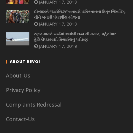
JANUARY 17, 2019
ઈસ્લામને “ચાઈનિઝ” બનાવશે પાકિસ્તાનના મિત્ર જિનપિંગ,
ચીને બનાવી પંચવર્ષીય યોજના
JANUARY 17, 2019
રફાલ મામલે ચર્ચામાં આવેલી HALની કમાલ, પહેલીવાર
હેલિકોપ્ટરમાંથી મિસાઈલનું પરીક્ષણ
JANUARY 17, 2019
ABOUT REVOI
About-Us
Privacy Policy
Complaints Redressal
Contact-Us