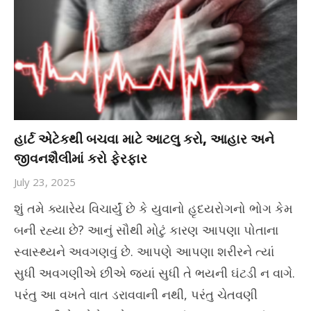
હાર્ટ એટેકથી બચવા માટે આટલુ કરો, આહાર અને
જીવનશૈલીમાં કરો ફેરફાર
July 23, 2025
શું તમે ક્યારેય વિચાર્યું છે કે યુવાનો હૃદયરોગનો ભોગ કેમ
બની રહ્યા છે? આનું સૌથી મોટું કારણ આપણા પોતાના
સ્વાસ્થ્યને અવગણવું છે. આપણે આપણા શરીરને ત્યાં
સુધી અવગણીએ છીએ જ્યાં સુધી તે ભયની ઘંટડી ન વાગે.
પરંતુ આ વખતે વાત ડરાવવાની નથી, પરંતુ ચેતવણી