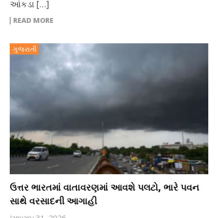
આંકડા […]
READ MORE
ગુજરાતી
ઉત્તર ભારતમાં વાતાવરણમાં આવશે પલટો, ભારે પવન
સાથે વરસાદની આગાહી
January 31, 2026