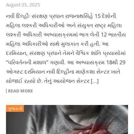
August 23, 2025
નવી દિલ્હીઃ સંરક્ષણ પ્રધાન રાજનાથસિંહે 15 દેશોની
મહિલા લશ્કરી અધિકારીઓ અને સંયુક્ત રાષ્ટ્ર મહિલા
લશ્કરી અધિકારી અભ્યાસક્રમમાં ભાગ લેતી 12 ભારતીય
મહિલા અધિકારીઓ સાથે મુલાકાત કરી હતી. આ
દરમિયાન, સંરક્ષણ પ્રધાને તેમને વૈશ્વિક શાંતિ પ્રયાસોમાં
“પરિવર્તનની મશાલ” ગણાવી. આ અભ્યાસક્રમ 18થી 29
ઓગસ્ટ દરમિયાન નવી દિલ્હીના માણેકશા સેન્ટર ખાતે
યોજાઈ રહ્યો છે. તેનું આયોજન સેન્ટર […]
READ MORE
ગુજરાતી