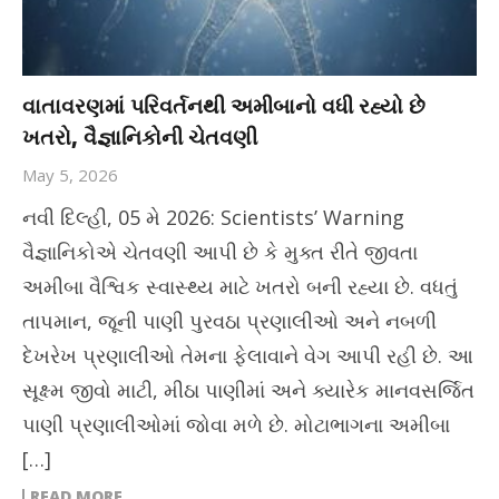
વાતાવરણમાં પરિવર્તનથી અમીબાનો વધી રહ્યો છે
ખતરો, વૈજ્ઞાનિકોની ચેતવણી
May 5, 2026
નવી દિલ્હી, 05 મે 2026: Scientists’ Warning
વૈજ્ઞાનિકોએ ચેતવણી આપી છે કે મુક્ત રીતે જીવતા
અમીબા વૈશ્વિક સ્વાસ્થ્ય માટે ખતરો બની રહ્યા છે. વધતું
તાપમાન, જૂની પાણી પુરવઠા પ્રણાલીઓ અને નબળી
દેખરેખ પ્રણાલીઓ તેમના ફેલાવાને વેગ આપી રહી છે. આ
સૂક્ષ્મ જીવો માટી, મીઠા પાણીમાં અને ક્યારેક માનવસર્જિત
પાણી પ્રણાલીઓમાં જોવા મળે છે. મોટાભાગના અમીબા
[…]
READ MORE