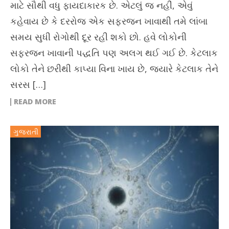
માટે સૌથી વધુ ફાયદાકારક છે. એટલું જ નહીં, એવું
કહેવાય છે કે દરરોજ એક સફરજન ખાવાથી તમે લાંબા
સમય સુધી રોગોથી દૂર રહી શકો છો. હવે લોકોની
સફરજન ખાવાની પદ્ધતિ પણ અલગ થઈ ગઈ છે. કેટલાક
લોકો તેને છરીથી કાપ્યા વિના ખાય છે, જ્યારે કેટલાક તેને
સરસ […]
READ MORE
ગુજરાતી