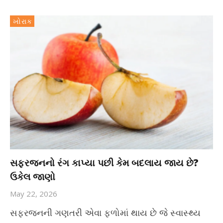
ખોરાક
સફરજનનો રંગ કાપ્યા પછી કેમ બદલાય જાય છે?
ઉકેલ જાણો
May 22, 2026
સફરજનની ગણતરી એવા ફળોમાં થાય છે જે સ્વાસ્થ્ય