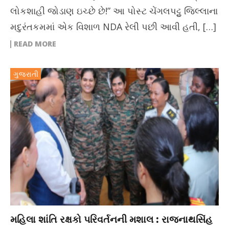
લોકશાહી જોડાણ ઇચ્છે છે!” આ પોસ્ટ ચેંગલપટ્ટુ જિલ્લાના
મદુરંતકમમાં એક વિશાળ NDA રેલી પછી આવી હતી, […]
READ MORE
ગુજરાતી
મહિલા શાંતિ રક્ષકો પરિવર્તનની મશાલ : રાજનાથસિંહ