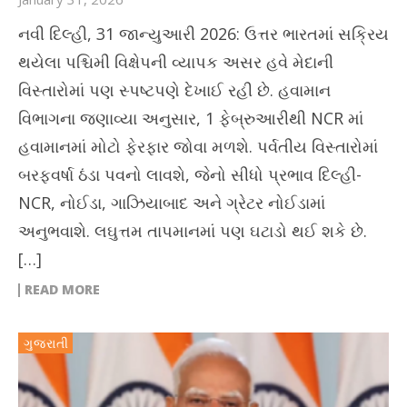
નવી દિલ્હી, 31 જાન્યુઆરી 2026: ઉત્તર ભારતમાં સક્રિય
થયેલા પશ્ચિમી વિક્ષેપની વ્યાપક અસર હવે મેદાની
વિસ્તારોમાં પણ સ્પષ્ટપણે દેખાઈ રહી છે. હવામાન
વિભાગના જણાવ્યા અનુસાર, 1 ફેબ્રુઆરીથી NCR માં
હવામાનમાં મોટો ફેરફાર જોવા મળશે. પર્વતીય વિસ્તારોમાં
બરફવર્ષા ઠંડા પવનો લાવશે, જેનો સીધો પ્રભાવ દિલ્હી-
NCR, નોઈડા, ગાઝિયાબાદ અને ગ્રેટર નોઈડામાં
અનુભવાશે. લઘુત્તમ તાપમાનમાં પણ ઘટાડો થઈ શકે છે.
[…]
READ MORE
ગુજરાતી