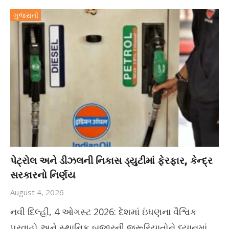
ગુજરાતી
પેટ્રોલ અને ડીઝલની નિકાસ ડ્યુટીમાં ફેરફાર, કેન્દ્ર
સરકારનો નિર્ણય
August 4, 2026
નવી દિલ્હી, 4 ઓગસ્ટ 2026: દેશમાં ઇંધણના વૈશ્વિક
પ્રવાહો અને સ્થાનિક બજારની જરૂરિયાતોને ધ્યાનમાં