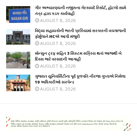
ગીર અભ્યારણ્યની નજીકના ગેરકાયદે રિસોર્ટ, હોટલો સામે
તંત્ર દ્વારા કડક કાર્યવાહી
AUGUST 8, 2026
વિદ્યા સહાયકોની ભરતી પ્રકિયામાં સરકારની વચગાળાની
ફોર્મુલાને HCએ આપી મંજુરી
AUGUST 8, 2026
મોન્સુન ટ્રફ સહિત 3 સિસ્ટમ સક્રિય થતાં આજથી બે
દિવસ ભારે વરસાદની આગાહી
AUGUST 8, 2026
ગુજરાત યુનિવર્સિટીના પૂર્વ કૂલપતિ નીરજા ગુપ્તાએ નિમેલા
10 અધિકારીઓ સસ્પેન્ડ
AUGUST 8, 2026