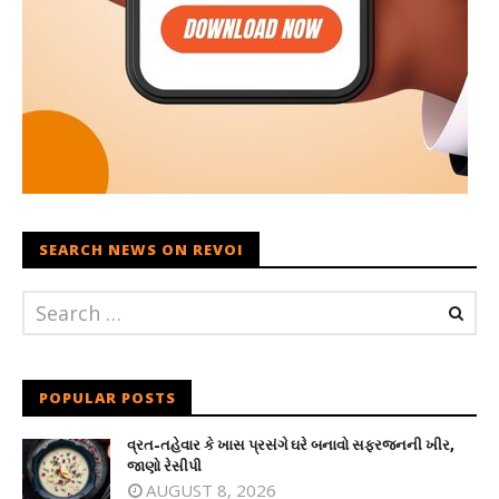
SEARCH NEWS ON REVOI
POPULAR POSTS
વ્રત-તહેવાર કે ખાસ પ્રસંગે ઘરે બનાવો સફરજનની ખીર,
જાણો રેસીપી
AUGUST 8, 2026