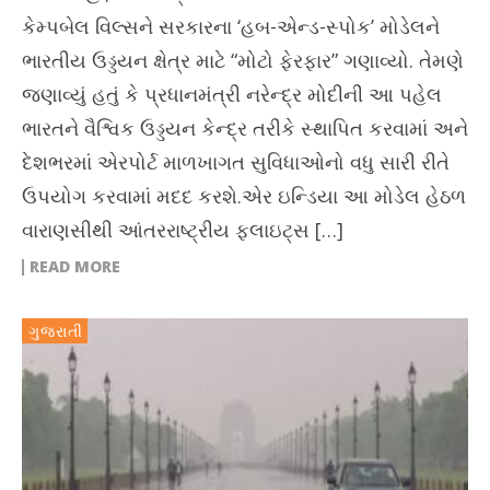
કેમ્પબેલ વિલ્સને સરકારના ‘હબ-એન્ડ-સ્પોક’ મોડેલને
ભારતીય ઉડ્ડયન ક્ષેત્ર માટે “મોટો ફેરફાર” ગણાવ્યો. તેમણે
જણાવ્યું હતું કે પ્રધાનમંત્રી નરેન્દ્ર મોદીની આ પહેલ
ભારતને વૈશ્વિક ઉડ્ડયન કેન્દ્ર તરીકે સ્થાપિત કરવામાં અને
દેશભરમાં એરપોર્ટ માળખાગત સુવિધાઓનો વધુ સારી રીતે
ઉપયોગ કરવામાં મદદ કરશે.એર ઇન્ડિયા આ મોડેલ હેઠળ
વારાણસીથી આંતરરાષ્ટ્રીય ફ્લાઇટ્સ […]
READ MORE
ગુજરાતી