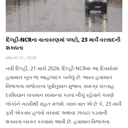
દિલ્હી-NCRના વાતાવરણમાં પલટો, 23 માર્ચે વરસાદની
શક્યતા
March 21, 2026
નવી દિલ્હી, 21 માર્ચ 2026: દિલ્હી-NCRમાં આ દિવસોમાં
હવામાન ખૂબ જ આહલાદક બનેલું છે. ભારત હવામાન
વિભાગના તાજેતરના પૂર્વાનુમાન મુજબ, સમગ્ર સપ્તાહ
દરમિયાન તાપમાન સામાન્ય કરતા નીચું રહેવાને કારણે
લોકોને ગરમીથી રાહત મળશે. ખાસ વાત એ છે કે, 23 માર્ચે
ફરી એકવાર હળવો વરસાદ અથવા ઝાપટા પડવાની
શક્યતા વ્યક્ત કરવામાં આવી છે. હવામાન વિભાગના