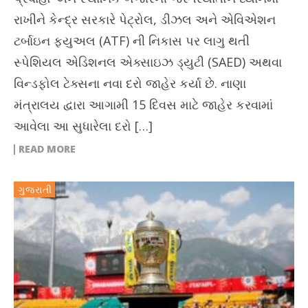
રાખીને કેન્દ્ર સરકારે પેટ્રોલ, ડીઝલ અને એવિએશન
ટર્બાઇન ફ્યુઅલ (ATF) ની નિકાસ પર લાગુ થતી
સ્પેશિયલ એડિશનલ એક્સાઇઝ ડ્યુટી (SAED) અથવા
વિન્ડફોલ ટેક્સના નવા દરો જાહેર કર્યા છે. નાણા
મંત્રાલય દ્વારા આગામી 15 દિવસ માટે જાહેર કરવામાં
આવેલા આ સુધારેલા દરો […]
READ MORE
ગુજરાતી