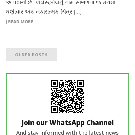
આપવાની છે. કોલેસ્ટ્રોલનું નામ સાંભળતા જ મનમાં
ઘણીવાર એક નકારાત્મક ચિત્ર […]
READ MORE
OLDER POSTS
Join our WhatsApp Channel
And stay informed with the latest news