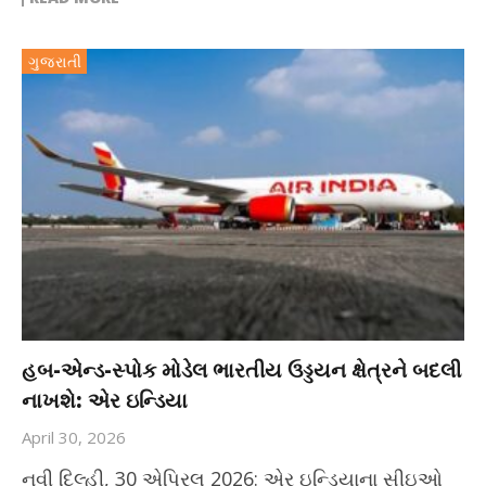
ગુજરાતી
હબ-એન્ડ-સ્પોક મોડેલ ભારતીય ઉડ્ડયન ક્ષેત્રને બદલી
નાખશે: એર ઇન્ડિયા
April 30, 2026
નવી દિલ્હી, 30 એપ્રિલ 2026: એર ઇન્ડિયાના સીઇઓ