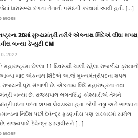
જેમાં ધારાસભ્ય દળના નેતાની પસંદગી કરવામાં આવી હતી. […]
D MORE
ાષ્ટ્રના 20માં મુખ્યમંત્રી તરીકે એકનાથ શિંદેએ લીધા શપથ
ીસ બન્યા ડેપ્યુટી CM
30, 2022
ઃ મહારાષ્ટ્રમાં છેલ્લા 11 દિવસથી ચાલી રહેલા રાજકીય ડ્રામાન
આવ્યા બાદ એકનાથ શિંદેએ આજે મુખ્યમંત્રીપદના શપથ
રાજ્યની ધૂરા સંભાળી છે. એકનાથ શિંદે મહારાષ્ટ્રના નવા
યમંત્રી બન્યા છે. રાજ્યપાલ ભગતસિંહ કોશ્યારીએ તેમને
યમંત્રીપદના પદના શપથ લેવડાવ્યા હતા. જેપી નડ્ડા અને ભાજપન
માન્ડના નિર્દેશ પછી દેવેન્દ્ર ફડણવીસ પણ સરકારમાં સામેલ
ે. રાજ્યપાલે દેવેન્દ્ર ફડણવીસને […]
D MORE