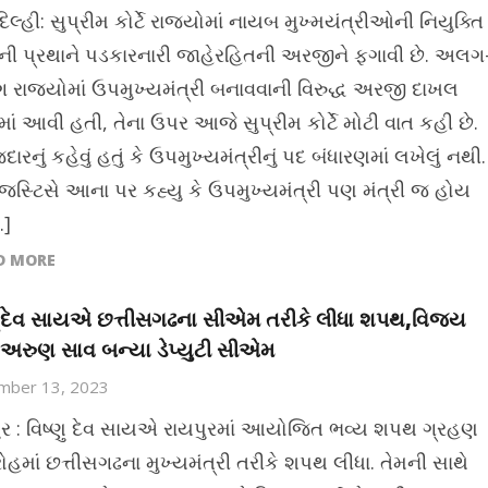
િલ્હી: સુપ્રીમ કોર્ટે રાજ્યોમાં નાયબ મુખ્મયંત્રીઓની નિયુક્તિ
ની પ્રથાને પડકારનારી જાહેરહિતની અરજીને ફગાવી છે. અલગ
રાજ્યોમાં ઉપમુખ્યમંત્રી બનાવવાની વિરુદ્ધ અરજી દાખલ
માં આવી હતી, તેના ઉપર આજે સુપ્રીમ કોર્ટે મોટી વાત કહી છે.
રનું કહેવું હતું કે ઉપમુખ્યમંત્રીનું પદ બંધારણમાં લખેલું નથી.
જસ્ટિસે આના પર કહ્યુ કે ઉપમુખ્યમંત્રી પણ મંત્રી જ હોય
…]
D MORE
ણુદેવ સાયએ છત્તીસગઢના સીએમ તરીકે લીધા શપથ,વિજય
ા,અરુણ સાવ બન્યા ડેપ્યુટી સીએમ
mber 13, 2023
ુર : વિષ્ણુ દેવ સાયએ રાયપુરમાં આયોજિત ભવ્ય શપથ ગ્રહણ
ોહમાં છત્તીસગઢના મુખ્યમંત્રી તરીકે શપથ લીધા. તેમની સાથે