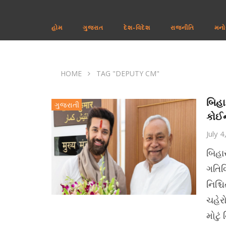
હોમ
ગુજરાત
દેશ-વિદેશ
રાજનીતિ
મનો
HOME
TAG "DEPUTY CM"
બિહાર
ગુજરાતી
કોઈન
July 
બિહા
ગતિવ
નિશ્ચ
ચહેર
મોટું