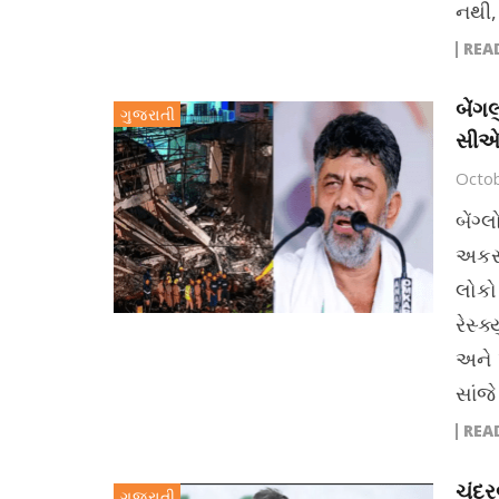
નથી, 
REA
બેંગલ
ગુજરાતી
સીએમ
Octob
બેંગ
અકસ્
લોકો
રેસ્
અને 
સાંજે
REA
ચંદ્
ગુજરાતી