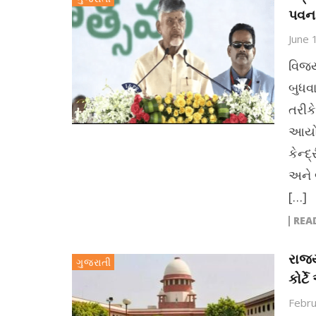
પવન 
June 
વિજય
બુધવ
તરીક
આયોજ
કેન્દ
અને 
[…]
REA
રાજ્
ગુજરાતી
કોર્ટ
Febru