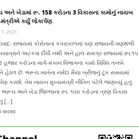
 અને ખેડામાં રૂ. 158 કરોડના 3 વિકાસના કામોનું નાયબ
મંત્રીએ કર્યું લોકાર્પણ
17, 2021
વાદઃ રાજ્યમાં કોરોનાના કપરાકાળમાં પણ રાજ્યની વણથંભી
સયાત્રાને અટકવા દીધી નથી અને હાલ સમગ્ર રાજ્યમાં રૂા.૧૫
૭ હજાર કરોડના માર્ગ-મકાન વિભાગના કામો વિવિધ તબક્કે
િ હેઠળ છે. ભરૂચ ખાતેના નર્મદા મૈયા બ્રીજનું ટૂંક સમયમાં
્પણ કરાશે. તેમ નાયબ મુખ્યમંત્રી નીતિન પટેલે જણાવ્યું હતું.
ભરૂચ અને ખેડા જિલ્લાના રૂા. ૧૫૦ કરોડના ત્રણ વિકાસ
ું […]
D MORE
Channel