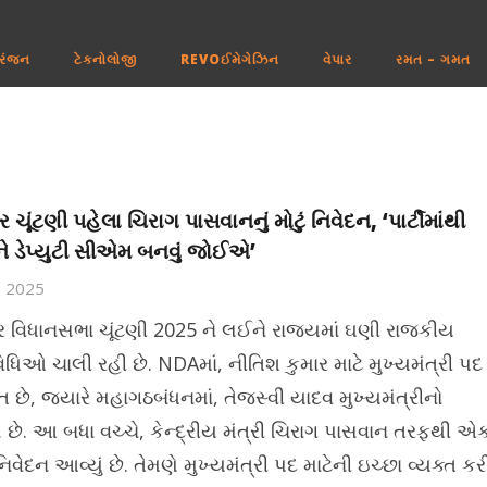
રંજન
ટેકનોલોજી
REVOઈમેગેઝિન
વેપાર
રમત – ગમત
 ચૂંટણી પહેલા ચિરાગ પાસવાનનું મોટું નિવેદન, ‘પાર્ટીમાંથી
ે ડેપ્યુટી સીએમ બનવું જોઈએ’
4, 2025
ર વિધાનસભા ચૂંટણી 2025 ને લઈને રાજ્યમાં ઘણી રાજકીય
િધિઓ ચાલી રહી છે. NDAમાં, નીતિશ કુમાર માટે મુખ્યમંત્રી પદ
િત છે, જ્યારે મહાગઠબંધનમાં, તેજસ્વી યાદવ મુખ્યમંત્રીનો
ો છે. આ બધા વચ્ચે, કેન્દ્રીય મંત્રી ચિરાગ પાસવાન તરફથી એ
 નિવેદન આવ્યું છે. તેમણે મુખ્યમંત્રી પદ માટેની ઇચ્છા વ્યક્ત કર