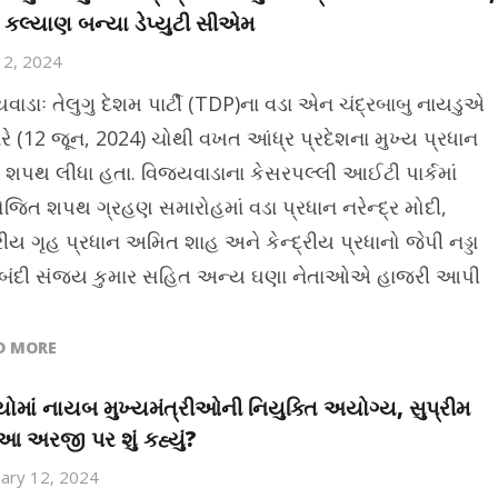
કલ્યાણ બન્યા ડેપ્યુટી સીએમ
12, 2024
વાડાઃ તેલુગુ દેશમ પાર્ટી (TDP)ના વડા એન ચંદ્રબાબુ નાયડુએ
ારે (12 જૂન, 2024) ચોથી વખત આંધ્ર પ્રદેશના મુખ્ય પ્રધાન
ે શપથ લીધા હતા. વિજયવાડાના કેસરપલ્લી આઈટી પાર્કમાં
િત શપથ ગ્રહણ સમારોહમાં વડા પ્રધાન નરેન્દ્ર મોદી,
્રીય ગૃહ પ્રધાન અમિત શાહ અને કેન્દ્રીય પ્રધાનો જેપી નડ્ડા
બંદી સંજય કુમાર સહિત અન્ય ઘણા નેતાઓએ હાજરી આપી
D MORE
યોમાં નાયબ મુખ્યમંત્રીઓની નિયુક્તિ અયોગ્ય, સુપ્રીમ
ે આ અરજી પર શું કહ્યું?
ary 12, 2024