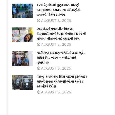
E20 પેટ્રોલમાં ગુણવત્તાના ધોરણો
જળવાયેલા: OMC ના પરીક્ષણોમાં
દાવાઓ પોકળ સાબિત
AUGUST 8, 2026
ઝારખંડમાં પેપર લીક વિરુદ્ધ
વિદ્યાર્થીઓનો ઉગ્ર વિરોધ: TDPLની
તમામ પરીક્ષાઓ રદ કરવાની માંગ
AUGUST 8, 2026
પર્યાવરણ સંરક્ષણ ગતિવિધિ દ્વારા શ્રી
માધવ સેવા ભવન – નરોડા ખાતે
વૃક્ષારોપણ
AUGUST 8, 2026
જમ્મુ-કાશ્મીરમાં સિમ કાર્ડના દુરુપયોગ
મામલે સુરક્ષા એજન્સીઓના અનેક
સ્થળોએ દરોડા
AUGUST 8, 2026