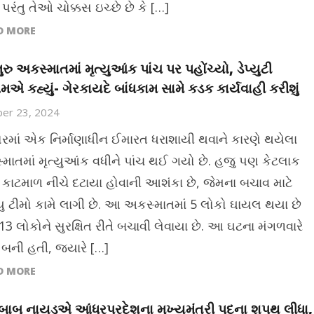
પરંતુ તેઓ ચોક્કસ ઇચ્છે છે કે […]
D MORE
ુરુ અકસ્માતમાં મૃત્યુઆંક પાંચ પર પહોંચ્યો, ડેપ્યુટી
એ કહ્યું- ગેરકાયદે બાંધકામ સામે કડક કાર્યવાહી કરીશું
er 23, 2024
્લોરમાં એક નિર્માણાધીન ઈમારત ધરાશાયી થવાને કારણે થયેલા
માતમાં મૃત્યુઆંક વધીને પાંચ થઈ ગયો છે. હજુ પણ કેટલાક
 કાટમાળ નીચે દટાયા હોવાની આશંકા છે, જેમના બચાવ માટે
ક્યુ ટીમો કામે લાગી છે. આ અકસ્માતમાં 5 લોકો ઘાયલ થયા છે
13 લોકોને સુરક્ષિત રીતે બચાવી લેવાયા છે. આ ઘટના મંગળવારે
 બની હતી, જ્યારે […]
D MORE
રબાબુ નાયડુએ આંધ્રપ્રદેશના મુખ્યમંત્રી પદના શપથ લીધા,