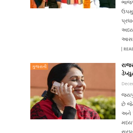
ભાજપ
ઉપમુ
પ્રધા
અધ્યક
આસામ
REA
રાજસ
ગુજરાતી
ડેપ્
Dece
જયપુ
છે જે
અને પ
મધ્ય
સરપ્