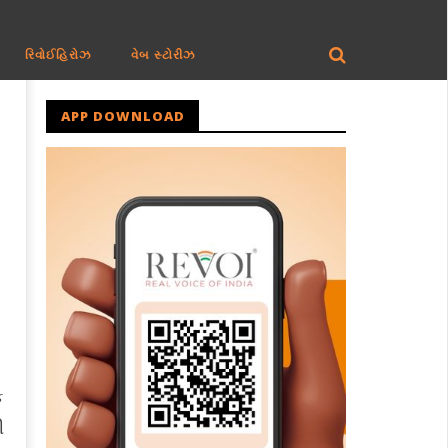
રિવોઈહિરોઝ
વેબ સ્ટોરીઝ
APP DOWNLOAD
ક
ી