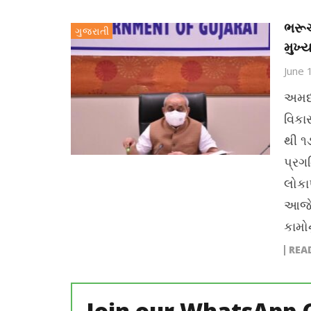
ભરૂચ
ગુજરાતી
મુખ્ય
June 
અમદા
વિકા
થી ૧
પ્રગત
લોકાર
આજે 
કામોન
REA
Join our WhatsApp 