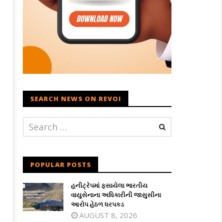
SEARCH NEWS ON REVOI
POPULAR POSTS
હનીટ્રેપમાં ફસાયેલા ભારતીય
વાયુસેનાના અધિકારીની જાસુસીના
આરોપ હેઠળ ધરપકડ
AUGUST 8, 2026