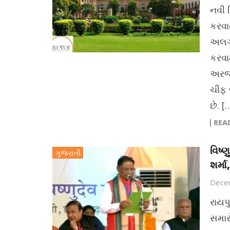
નવી દ
કરવા
અલગ 
કરવા
અરજદા
ચીફ 
છે. [
REA
વિષ્
ગુજરાતી
શર્મ
Dece
રાયપ
સમાર