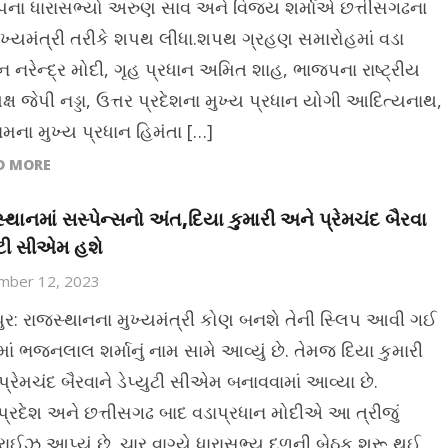
ના ધારાસભ્યો અરુણ સાવ અને વિજય શર્માએ છત્તીસગઢના
ખ્યમંત્રી તરીકે શપથ લીધા.શપથ ગ્રહણ સમારોહમાં વડા
ન નરેન્દ્ર મોદી, ગૃહ પ્રધાન અમિત શાહ, ભાજપના રાષ્ટ્રીય
્ષ જેપી નડ્ડા, ઉત્તર પ્રદેશના મુખ્ય પ્રધાન યોગી આદિત્યનાથ,
ના મુખ્ય પ્રધાન હિમંતા […]
D MORE
્થાનમાં સસ્પેન્સનો અંત,દિયા કુમારી અને પ્રેમચંદ બૈરવા
યુટી સીએમ હશે
mber 12, 2023
ર: રાજસ્થાનના મુખ્યમંત્રી કોણ બનશે તેની સ્લિપ આવી ગઈ
માં ભજનલાલ શર્માનું નામ સામે આવ્યું છે. તેમજ દિયા કુમારી
્રેમચંદ બૈરવાને ડેપ્યુટી સીએમ બનાવવામાં આવ્યા છે.
પ્રદેશ અને છત્તીસગઢ બાદ વડાપ્રધાન મોદીએ આ ત્રીજું
રાઈઝ આપ્યું છે. ચાર વાગ્યે ધારાસભ્ય દળની બેઠક શરૂ થઈ