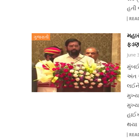
હતી 
REA
મહાર
ગુજરાતી
ફડણવ
June 
મુંબઈ
અંત 
લઈને 
મુખ્
મુખ્
હાઈક
થયા છ
REA