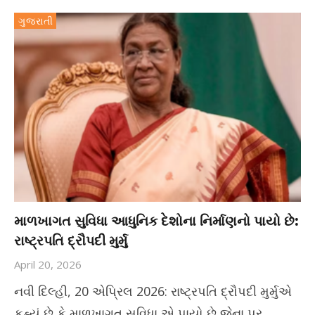
ગુજરાતી
માળખાગત સુવિધા આધુનિક દેશોના નિર્માણનો પાયો છે:
રાષ્ટ્રપતિ દ્રૌપદી મુર્મુ
April 20, 2026
નવી દિલ્હી, 20 એપ્રિલ 2026: રાષ્ટ્રપતિ દ્રૌપદી મુર્મુએ
કહ્યું છે કે માળખાગત સુવિધા એ પાયો છે જેના પર