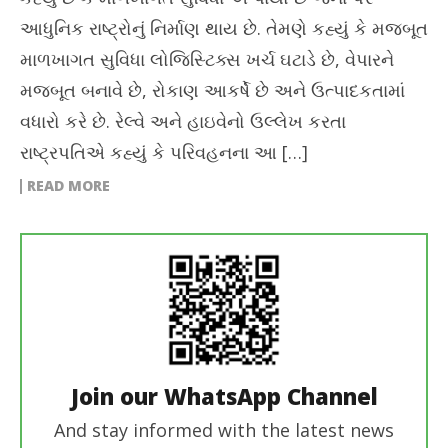
આધુનિક રાષ્ટ્રોનું નિર્માણ થાય છે. તેમણે કહ્યું કે મજબૂત
માળખાગત સુવિધા લોજિસ્ટિક્સ ખર્ચ ઘટાડે છે, વેપારને
મજબૂત બનાવે છે, રોકાણ આકર્ષે છે અને ઉત્પાદકતામાં
વધારો કરે છે. રેલ્વે અને હાઇવેનો ઉલ્લેખ કરતા
રાષ્ટ્રપતિએ કહ્યું કે પરિવહનના આ […]
READ MORE
Join our WhatsApp Channel
And stay informed with the latest news