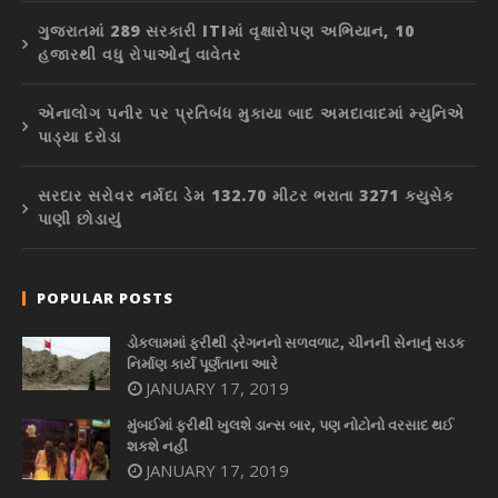
ગુજરાતમાં 289 સરકારી ITIમાં વૃક્ષારોપણ અભિયાન, 10
હજારથી વધુ રોપાઓનું વાવેતર
એનાલોગ પનીર પર પ્રતિબંધ મુકાયા બાદ અમદાવાદમાં મ્યુનિએ
પાડ્યા દરોડા
સરદાર સરોવર નર્મદા ડેમ 132.70 મીટર ભરાતા 3271 ક્યુસેક
પાણી છોડાયું
POPULAR POSTS
ડોકલામમાં ફરીથી ડ્રેગનનો સળવળાટ, ચીનની સેનાનું સડક
નિર્માણ કાર્ય પૂર્ણતાના આરે
JANUARY 17, 2019
મુંબઈમાં ફરીથી ખુલશે ડાન્સ બાર, પણ નોટોનો વરસાદ થઈ
શકશે નહીં
JANUARY 17, 2019