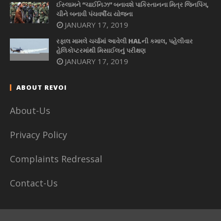
ઈસ્લામને “ચાઈનિઝ” બનાવશે પાકિસ્તાનના મિત્ર જિનપિંગ,
ચીને બનાવી પંચવર્ષીય યોજના
JANUARY 17, 2019
રફાલ મામલે ચર્ચામાં આવેલી HALની કમાલ, પહેલીવાર
હેલિકોપ્ટરમાંથી મિસાઈલનું પરીક્ષણ
JANUARY 17, 2019
ABOUT REVOI
About-Us
Privacy Policy
Complaints Redressal
Contact-Us