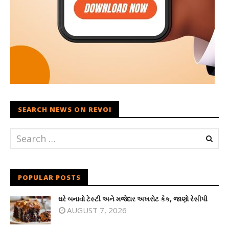
SEARCH NEWS ON REVOI
POPULAR POSTS
ઘરે બનાવો ટેસ્ટી અને મજેદાર અખરોટ કેક, જાણો રેસીપી
AUGUST 7, 2026