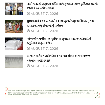
ગાંધીનગરમાં મહાત્મા મંદિર ખાતે ટ્રાવેલ એન્ડ ટુરિઝમ ફેરનો
CMએ કરાવ્યો પ્રારંભ
AUGUST 7, 2026
ગુજરાતમાં 289 સરકારી ITIમાં વૃક્ષારોપણ અભિયાન, 10
હજારથી વધુ રોપાઓનું વાવેતર
AUGUST 7, 2026
એનાલોગ પનીર પર પ્રતિબંધ મુકાયા બાદ અમદાવાદમાં
મ્યુનિએ પાડ્યા દરોડા
AUGUST 7, 2026
સરદાર સરોવર નર્મદા ડેમ 132.70 મીટર ભરાતા 3271
ક્યુસેક પાણી છોડાયું
AUGUST 7, 2026