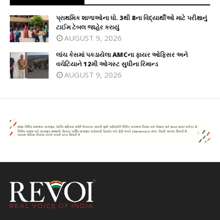
પ્રાથમિક શાળાઓના ધો. 3થી 8ના વિદ્યાર્થીઓ માટે પરીક્ષાનું
ટાઈમ ટેબલ જાહેર કરાયું
AUGUST 9, 2026
લાંચ કેસમાં પકડાયેલા AMCના ફાયર ઓફિસર અને
વચેટિયાને 12મી ઓગસ્ટ સુધીના રિમાન્ડ
AUGUST 9, 2026