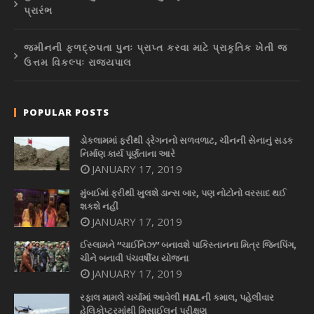
પ્રારંભ
જમીનની ફળદ્રુપતા પુનઃ પ્રાપ્ત કરવા માટે પ્રાકૃતિક ખેતી જ
ઉત્તમ વિકલ્પઃ રાજ્યપાલ
POPULAR POSTS
ડોકલામમાં ફરીથી ડ્રેગનનો સળવળાટ, ચીનની સેનાનું સડક
નિર્માણ કાર્ય પૂર્ણતાના આરે
JANUARY 17, 2019
મુંબઈમાં ફરીથી ખુલશે ડાન્સ બાર, પણ નોટોનો વરસાદ થઈ
શકશે નહીં
JANUARY 17, 2019
ઈસ્લામને “ચાઈનિઝ” બનાવશે પાકિસ્તાનના મિત્ર જિનપિંગ,
ચીને બનાવી પંચવર્ષીય યોજના
JANUARY 17, 2019
રફાલ મામલે ચર્ચામાં આવેલી HALની કમાલ, પહેલીવાર
હેલિકોપ્ટરમાંથી મિસાઈલનું પરીક્ષણ