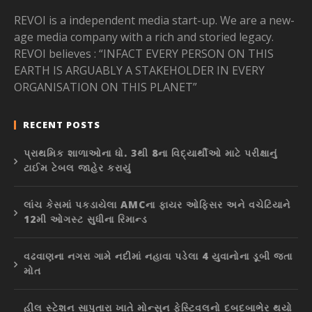
REVOI is a independent media start-up. We are a new-
age media company with a rich and storied legacy.
REVOI believes : “INFACT EVERY PERSON ON THIS
EARTH IS ARGUABLY A STAKEHOLDER IN EVERY
ORGANISATION ON THIS PLANET”
RECENT POSTS
પ્રાથમિક શાળાઓના ધો. 3થી 8ના વિદ્યાર્થીઓ માટે પરીક્ષાનું
ટાઈમ ટેબલ જાહેર કરાયું
લાંચ કેસમાં પકડાયેલા AMCના ફાયર ઓફિસર અને વચેટિયાને
12મી ઓગસ્ટ સુધીના રિમાન્ડ
વઢવાણના નગરા ગામે નદીમાં નહાવા પડેલા 4 યુવાનોના ડૂબી જતા
મોત
હીલ સ્ટેશન સાપુતારા ખાતે મોન્સુન ફેસ્ટિવલનો દબદબાભેર થયો