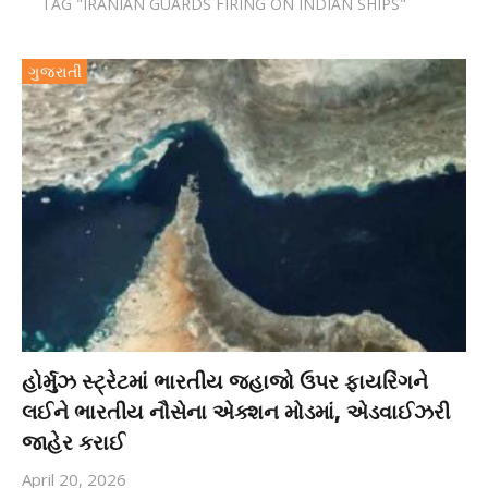
TAG "IRANIAN GUARDS FIRING ON INDIAN SHIPS"
ગુજરાતી
હોર્મુઝ સ્ટ્રેટમાં ભારતીય જહાજો ઉપર ફાયરિંગને
લઈને ભારતીય નૌસેના એક્શન મોડમાં, એડવાઈઝરી
જાહેર કરાઈ
April 20, 2026