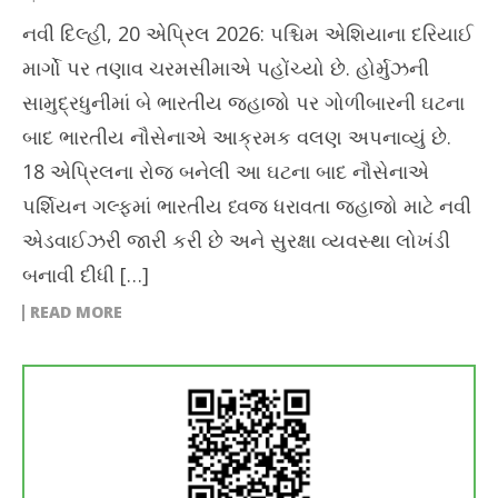
નવી દિલ્હી, 20 એપ્રિલ 2026: પશ્ચિમ એશિયાના દરિયાઈ
માર્ગો પર તણાવ ચરમસીમાએ પહોંચ્યો છે. હોર્મુઝની
સામુદ્રધુનીમાં બે ભારતીય જહાજો પર ગોળીબારની ઘટના
બાદ ભારતીય નૌસેનાએ આક્રમક વલણ અપનાવ્યું છે.
18 એપ્રિલના રોજ બનેલી આ ઘટના બાદ નૌસેનાએ
પર્શિયન ગલ્ફમાં ભારતીય ધ્વજ ધરાવતા જહાજો માટે નવી
એડવાઈઝરી જારી કરી છે અને સુરક્ષા વ્યવસ્થા લોખંડી
બનાવી દીધી […]
READ MORE