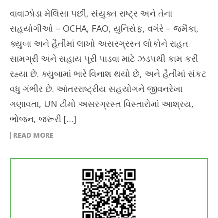
વાવાઝોડા મેલિસા પછી, સંયુક્ત રાષ્ટ્ર અને તેના
સહયોગીઓ – OCHA, FAO, યુનિસેફ, વગેરે – જમૈકા,
ક્યુબા અને હૈતીમાં લાખો અસરગ્રસ્ત લોકોને રાહત
સામગ્રી અને સહાય પૂરી પાડવા માટે ઝડપથી કામ કરી
રહ્યા છે. ક્યુબામાં ભારે વિનાશ થયો છે, અને હૈતીમાં સંકટ
વધુ ગંભીર છે. આંતરરાષ્ટ્રીય સહયોગને જીવનરેખા
ગણાવતા, UN ટીમો અસરગ્રસ્ત વિસ્તારોમાં આશ્રય,
ભોજન, જરૂરી […]
READ MORE