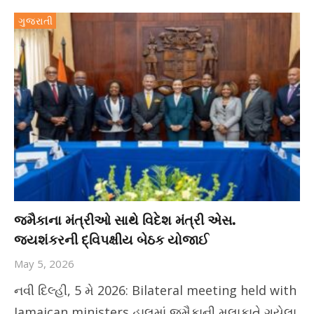
ગુજરાતી
જમૈકાના મંત્રીઓ સાથે વિદેશ મંત્રી એસ.
જયશંકરની દ્વિપક્ષીય બેઠક યોજાઈ
May 5, 2026
નવી દિલ્હી, 5 મે 2026: Bilateral meeting held with
Jamaican ministers હાલમાં જમૈકાની મુલાકાતે ગયેલા