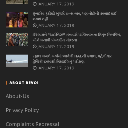
JANUARY 17, 2019
મુંબઈમાં ફરીથી ખુલશે ડાન્સ બાર, પણ નોટોનો વરસાદ થઈ
શકશે નહીં
JANUARY 17, 2019
ઈસ્લામને “ચાઈનિઝ” બનાવશે પાકિસ્તાનના મિત્ર જિનપિંગ,
ચીને બનાવી પંચવર્ષીય યોજના
JANUARY 17, 2019
રફાલ મામલે ચર્ચામાં આવેલી HALની કમાલ, પહેલીવાર
હેલિકોપ્ટરમાંથી મિસાઈલનું પરીક્ષણ
JANUARY 17, 2019
ABOUT REVOI
About-Us
Privacy Policy
Complaints Redressal