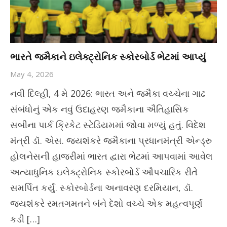
ભારતે જમૈકાને ઇલેક્ટ્રોનિક સ્કોરબોર્ડ ભેટમાં આપ્યું
May 4, 2026
નવી દિલ્હી, 4 મે 2026: ભારત અને જમૈકા વચ્ચેના ગાઢ
સંબંધોનું એક નવું ઉદાહરણ જમૈકાના ઐતિહાસિક
સબીના પાર્ક ક્રિકેટ સ્ટેડિયમમાં જોવા મળ્યું હતું. વિદેશ
મંત્રી ડૉ. એસ. જયશંકરે જમૈકાના પ્રધાનમંત્રી એન્ડ્રુ
હોલનેસની હાજરીમાં ભારત દ્વારા ભેટમાં આપવામાં આવેલ
અત્યાધુનિક ઇલેક્ટ્રોનિક સ્કોરબોર્ડ ઔપચારિક રીતે
સમર્પિત કર્યું. સ્કોરબોર્ડના અનાવરણ દરમિયાન, ડૉ.
જયશંકરે રમતગમતને બંને દેશો વચ્ચે એક મહત્વપૂર્ણ
કડી […]