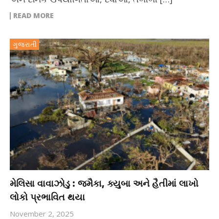
READ MORE
ગુજરાતી
મેલિસા વાવાઝોડુ : જમૈકા, ક્યુબા અને હૈતીમાં લાખો
લોકો પ્રભાવિત થયા
November 2, 2025