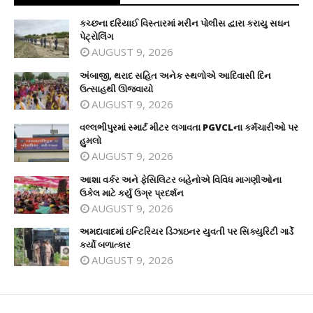
કચ્છના દરિયાઈ વિસ્તારમાં મરીન પોલીસ દ્વારા કરાયુ સઘન
પેટ્રોલિંગ
AUGUST 9, 2026
અંબાજી, થરાદ સહિત અનેક સ્થળોએ આદિવાસી દિન
ઉત્સાહથી ઊજવાયો
AUGUST 9, 2026
વલ્લભીપુરમાં સ્માર્ટ મીટર લગાવતા PGVCLના કર્મચારીઓ પર
હુમલો
AUGUST 9, 2026
આશા વર્કર અને ફેસિલિટર બહેનોએ વિવિધ માગણીઓના
ઉકેલ માટે કર્યુ ઉગ્ર પ્રદર્શન
AUGUST 9, 2026
અમદાવાદમાં ઇન્ટિરિયર ડિઝાઇનર યુવતી પર સિક્યુરિટી ગાર્ડે
કર્યો બળાત્કાર
AUGUST 9, 2026