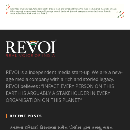
REVOI is a independent media start-up. We are a new-
age media company with a rich and storied legacy.
REVOI believes : “INFACT EVERY PERSON ON THIS
EARTH IS ARGUABLY A STAKEHOLDER IN EVERY
ORGANISATION ON THIS PLANET”
RECENT POSTS
કચ્છના દરિયાઈ વિસ્તારમાં મરીન પોલીસ દ્વારા કરાયુ સઘન