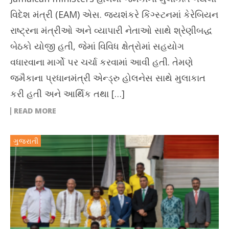
વિદેશ મંત્રી (EAM) એસ. જયશંકરે કિંગ્સ્ટનમાં કેરેબિયન
રાષ્ટ્રના મંત્રીઓ અને વ્યાપારી નેતાઓ સાથે શ્રેણીબદ્ધ
બેઠકો યોજી હતી, જેમાં વિવિધ ક્ષેત્રોમાં સહયોગ
વધારવાના માર્ગો પર ચર્ચા કરવામાં આવી હતી. તેમણે
જમૈકાના પ્રધાનમંત્રી એન્ડ્રુ હોલનેસ સાથે મુલાકાત
કરી હતી અને આર્થિક તથા […]
READ MORE
ગુજરાતી