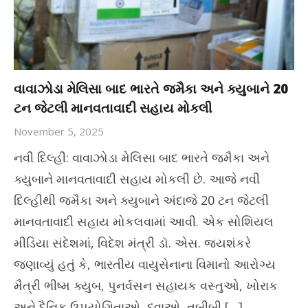
વાવાઝોડા મેલિસા બાદ ભારતે જમૈકા અને ક્યુબાને 20
ટન જેટલી માનવતાવાદી સહાય મોકલી
November 5, 2025
નવી દિલ્હી: વાવાઝોડા મેલિસા બાદ ભારતે જમૈકા અને
ક્યુબાને માનવતાવાદી સહાય મોકલી છે. આજે નવી
દિલ્હીથી જમૈકા અને ક્યુબાને અંદાજે 20 ટન જેટલી
માનવતાવાદી સહાય મોકલવામાં આવી. એક સોશિયલ
મીડિયા સંદેશમાં, વિદેશ મંત્રી ડૉ. એસ. જયશંકરે
જણાવ્યું હતું કે, ભારતીય વાયુસેનાના વિમાનો આરોગ્ય
મૈત્રી ભીષ્મ ક્યુબ, પુનર્વસન સહાયક વસ્તુઓ, ખોરાક
અને દૈનિક ઉપયોગિતાઓ, દવાઓ, તબીબી […]