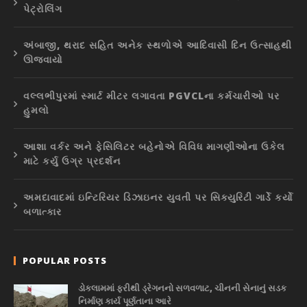
પેટ્રોલિંગ
અંબાજી, થરાદ સહિત અનેક સ્થળોએ આદિવાસી દિન ઉત્સાહથી
ઊજવાયો
વલ્લભીપુરમાં સ્માર્ટ મીટર લગાવતા PGVCLના કર્મચારીઓ પર
હુમલો
આશા વર્કર અને ફેસિલિટર બહેનોએ વિવિધ માગણીઓના ઉકેલ
માટે કર્યુ ઉગ્ર પ્રદર્શન
અમદાવાદમાં ઇન્ટિરિયર ડિઝાઇનર યુવતી પર સિક્યુરિટી ગાર્ડે કર્યો
બળાત્કાર
POPULAR POSTS
ડોકલામમાં ફરીથી ડ્રેગનનો સળવળાટ, ચીનની સેનાનું સડક
નિર્માણ કાર્ય પૂર્ણતાના આરે