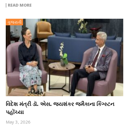
READ MORE
ગુજરાતી
વિદેશ મંત્રી ડૉ. એસ. જયશંકર જમૈકાના કિંગ્સ્ટન
પહોંચ્યા
May 3, 2026