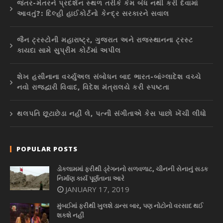
જંતર-મંતરને પ્રદર્શન સ્થળ તરીકે કેમ બંધ નથી કરી દેવામાં
આવતું?: દિલ્હી હાઈકોર્ટનો કેન્દ્ર સરકારને સવાલ
જૈન ટ્રસ્ટોની મહારાષ્ટ્ર, ગુજરાત અને રાજસ્થાનના ટ્રસ્ટ
કાયદા સામે સુપ્રીમ કોર્ટમાં અપીલ
શેખ હસીનાના વર્ચ્યુઅલ સંબોધન બાદ ભારત-બાંગ્લાદેશ વચ્ચે
નવો રાજદ્વારી વિવાદ, વિદેશ મંત્રાલયે કરી સ્પષ્ટતા
થલપતિ છૂટાછેડા નહીં લે, પત્ની સંગીતાએ કેસ પાછો ખેંચી લીધો
POPULAR POSTS
ડોકલામમાં ફરીથી ડ્રેગનનો સળવળાટ, ચીનની સેનાનું સડક
નિર્માણ કાર્ય પૂર્ણતાના આરે
JANUARY 17, 2019
મુંબઈમાં ફરીથી ખુલશે ડાન્સ બાર, પણ નોટોનો વરસાદ થઈ
શકશે નહીં