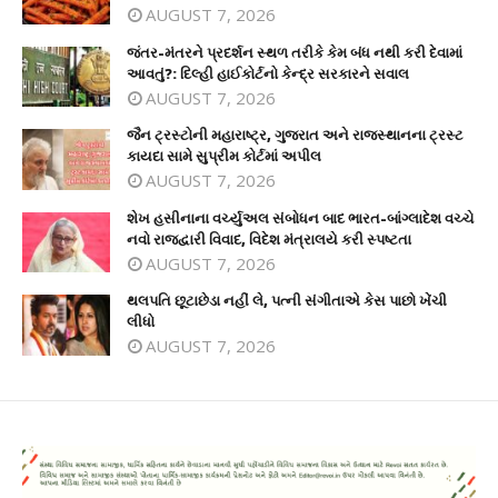
AUGUST 7, 2026
જંતર-મંતરને પ્રદર્શન સ્થળ તરીકે કેમ બંધ નથી કરી દેવામાં
આવતું?: દિલ્હી હાઈકોર્ટનો કેન્દ્ર સરકારને સવાલ
AUGUST 7, 2026
જૈન ટ્રસ્ટોની મહારાષ્ટ્ર, ગુજરાત અને રાજસ્થાનના ટ્રસ્ટ
કાયદા સામે સુપ્રીમ કોર્ટમાં અપીલ
AUGUST 7, 2026
શેખ હસીનાના વર્ચ્યુઅલ સંબોધન બાદ ભારત-બાંગ્લાદેશ વચ્ચે
નવો રાજદ્વારી વિવાદ, વિદેશ મંત્રાલયે કરી સ્પષ્ટતા
AUGUST 7, 2026
થલપતિ છૂટાછેડા નહીં લે, પત્ની સંગીતાએ કેસ પાછો ખેંચી
લીધો
AUGUST 7, 2026