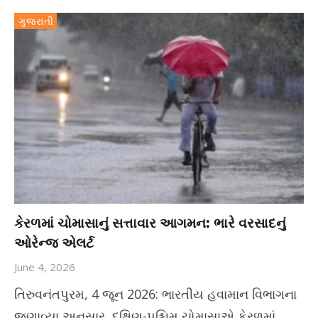
ગુજરાતી
કેરળમાં ચોમાસાનું સત્તાવાર આગમન: ભારે વરસાદનું
ઓરેન્જ એલર્ટ
June 4, 2026
તિરુવનંતપુરમ, 4 જૂન 2026: ભારતીય હવામાન વિભાગના
જણાવ્યા અનુસાર, દક્ષિણ-પશ્ચિમ ચોમાસાએ કેરળમાં