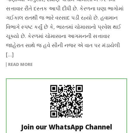
સત્તાવાર રીતે દસ્તક આપી દીધી છે. કેરળના ઘણા ભાગોમાં
ગઈકાલ રાતથી જ ભારે વરસાદ પડી રહ્યો છે. હવામાન
વિભાગે સ્પષ્ટ કર્યું છે કે, ભારતમાં ચોમાસાનો પ્રવેશ થઈ
ચૂક્યો છે. કેરળમાં ચોમાસાના આગમનની સત્તાવાર
જાહેરાત સાથે જ હવે સૌની નજર એ વાત પર મંડાયેલી
[…]
READ MORE
Join our WhatsApp Channel