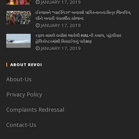
JANUARY 17, 2019
ઈસ્લામને “ચાઈનિઝ” બનાવશે પાકિસ્તાનના મિત્ર જિનપિંગ,
ચીને બનાવી પંચવર્ષીય યોજના
JANUARY 17, 2019
રફાલ મામલે ચર્ચામાં આવેલી HALની કમાલ, પહેલીવાર
હેલિકોપ્ટરમાંથી મિસાઈલનું પરીક્ષણ
JANUARY 17, 2019
ABOUT REVOI
About-Us
Privacy Policy
Complaints Redressal
Contact-Us