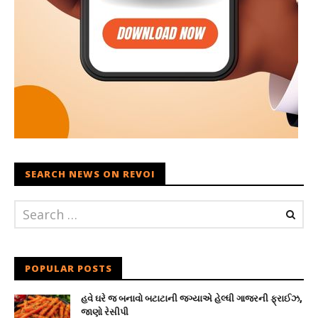
SEARCH NEWS ON REVOI
POPULAR POSTS
હવે ઘરે જ બનાવો બટાટાની જગ્યાએ હેલ્ધી ગાજરની ફ્રાઈઝ,
જાણો રેસીપી