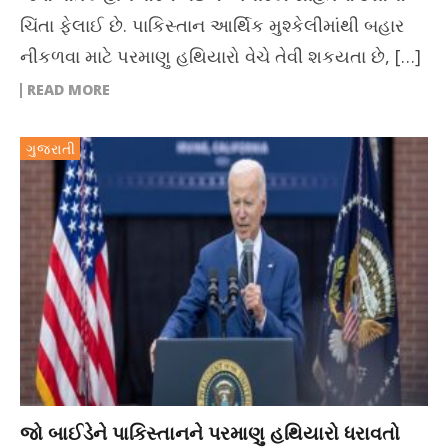
ચિંતા ફેલાઈ છે. પાકિસ્તાન આર્થિક મુશ્કેલીમાંથી બહાર
નીકળવા માટે પરમાણુ હથિયારો વેચે તેવી શકયતા છે, […]
READ MORE
ગુજરાતી
જો બાઈડેને પાકિસ્તાનને પરમાણુ હથિયારો ધરાવતો