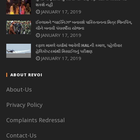
શકશે નહીં
JANUARY 17, 2019
ઈસ્લામને “ચાઈનિઝ” બનાવશે પાકિસ્તાનના મિત્ર જિનપિંગ,
ચીને બનાવી પંચવર્ષીય યોજના
JANUARY 17, 2019
રફાલ મામલે ચર્ચામાં આવેલી HALની કમાલ, પહેલીવાર
હેલિકોપ્ટરમાંથી મિસાઈલનું પરીક્ષણ
JANUARY 17, 2019
ABOUT REVOI
About-Us
Privacy Policy
Complaints Redressal
Contact-Us