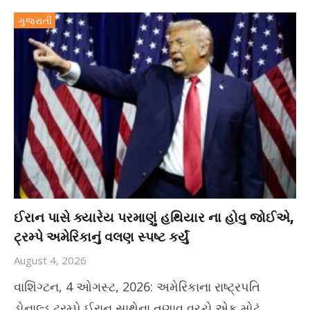
ગુજરાતી
ઈરાન પાસે ક્યારેય પરમાણું હથિયાર ના હોવુ જોઈએ,
ટ્રમ્પે અમેરિકાનું વલણ સ્પષ્ટ કર્યું
August 4, 2026
વાશિંગ્ટન, 4 ઓગસ્ટ, 2026: અમેરિકાના રાષ્ટ્રપતિ
ડોનાલ્ડ ટ્રમ્પે ઈરાન સાથેના તણાવ વચ્ચે એક મોટું