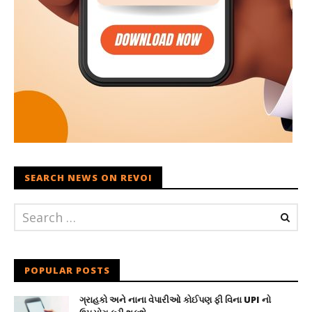
SEARCH NEWS ON REVOI
POPULAR POSTS
ગ્રાહકો અને નાના વેપારીઓ કોઈપણ ફી વિના UPI નો