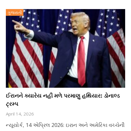
ગુજરાતી
ઈરાનને ક્યારેય નહીં મળે પરમાણુ હથિયાર: ડોનાલ્ડ
ટ્રમ્પ
April 14, 2026
ન્યૂયોર્ક, 14 એપ્રિલ 2026: ઇરાન અને અમેરિકા વચ્ચેની