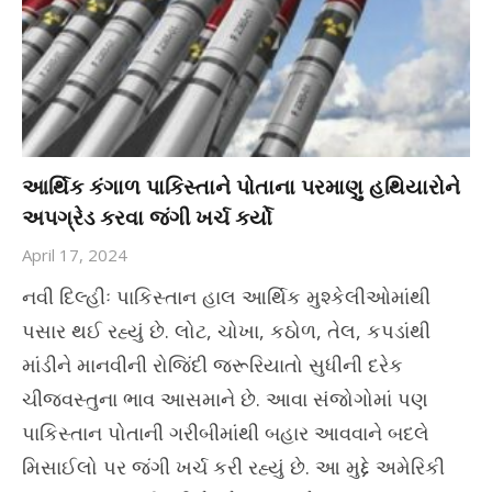
આર્થિક કંગાળ પાકિસ્તાને પોતાના પરમાણુ હથિયારોને
અપગ્રેડ કરવા જંગી ખર્ચ કર્યો
April 17, 2024
નવી દિલ્હીઃ પાકિસ્તાન હાલ આર્થિક મુશ્કેલીઓમાંથી
પસાર થઈ રહ્યું છે. લોટ, ચોખા, કઠોળ, તેલ, કપડાંથી
માંડીને માનવીની રોજિંદી જરૂરિયાતો સુધીની દરેક
ચીજવસ્તુના ભાવ આસમાને છે. આવા સંજોગોમાં પણ
પાકિસ્તાન પોતાની ગરીબીમાંથી બહાર આવવાને બદલે
મિસાઈલો પર જંગી ખર્ચ કરી રહ્યું છે. આ મુદ્દે અમેરિકી