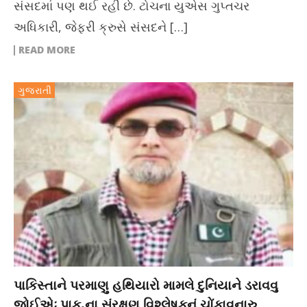
સંસદમાં પણ થઈ રહી છે. ટોચના યુએસ ગુપ્તચર
અધિકારી, જેફરી ક્રુસે સંસદને […]
READ MORE
ગુજરાતી
પાકિસ્તાને પરમાણુ હથિયારો મામલે દુનિયાને ડરાવવુ
જોઈએઃ પાક.ના સંરક્ષણ વિશ્લેષકનું ચોંકાવનારુ