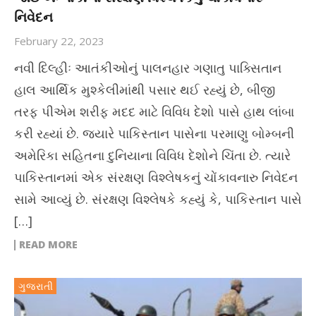
નિવેદન
February 22, 2023
નવી દિલ્હીઃ આતંકીઓનું પાલનહાર ગણાતુ પાક્સિતાન
હાલ આર્થિક મુશ્કેલીમાંથી પસાર થઈ રહ્યું છે, બીજી
તરફ પીએમ શરીફ મદદ માટે વિવિધ દેશો પાસે હાથ લાંબા
કરી રહ્યાં છે. જ્યારે પાકિસ્તાન પાસેના પરમાણુ બોમ્બની
અમેરિકા સહિતના દુનિયાના વિવિધ દેશોને ચિંતા છે. ત્યારે
પાકિસ્તાનમાં એક સંરક્ષણ વિશ્લેષકનું ચોંકાવનારુ નિવેદન
સામે આવ્યું છે. સંરક્ષણ વિશ્લેષકે કહ્યું કે, પાકિસ્તાન પાસે
[…]
READ MORE
ગુજરાતી