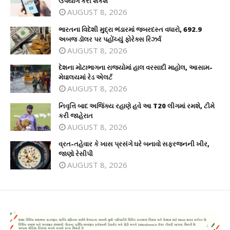
ઉપયોગ કરી શકશે
AUGUST 8, 2026
ભારતના વિદેશી મુદ્રા ભંડારમાં જબરદસ્ત વધારો, 692.9
અબજ ડૉલર પર પહોંચ્યું ફોરેક્સ રિઝર્વ
AUGUST 8, 2026
દેશના મોટાભાગના રાજ્યોમાં હાલ વરસાદી માહોલ, આસામ-
મેઘાલયમાં રેડ એલર્ટ
AUGUST 8, 2026
નિવૃત્તિ બાદ અજિંક્ય રહાણે હવે આ T20 લીગમાં રમશે, ટીમે
કરી જાહેરાત
AUGUST 8, 2026
વ્રત-તહેવાર કે ખાસ પ્રસંગે ઘરે બનાવો સફરજનની ખીર,
જાણો રેસીપી
AUGUST 8, 2026