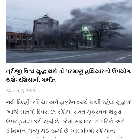
ત્રીજી વિશ્વ યુદ્ધ થશે તો પરમાણુ હથિયારનો ઉપયોગ
થશેઃ રશિયાની ગર્ભીત
March 2, 2022
નવી દિલ્હીઃ રશિયા અને યુક્રેન વચ્ચે ચાલી રહેલા યુદ્ધનો
આજે સાતમો દિવસ છે. રશિયા સતત યુક્રેનના શહેરો
ઉપર હુમલા કરી રહ્યું છે. જેમાં સામાન્ય નાગરિકો અને
સૈનિકોના મૃત્યુ થઈ રહ્યાં છે. ખારકીવમાં રશિયાના