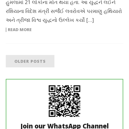
હુમલામાં 21 લોકોના મોત થયા હતા. આ યુદ્ધને લઈને
રશિયાના વિદેશ મંત્રી સર્જેઈ લવરોવએ પરમાણુ હથિયારો
અને ત્રીજા વિશ્વ યુદ્ધનો ઉલ્લેખ કર્યો […]
READ MORE
OLDER POSTS
Join our WhatsApp Channel