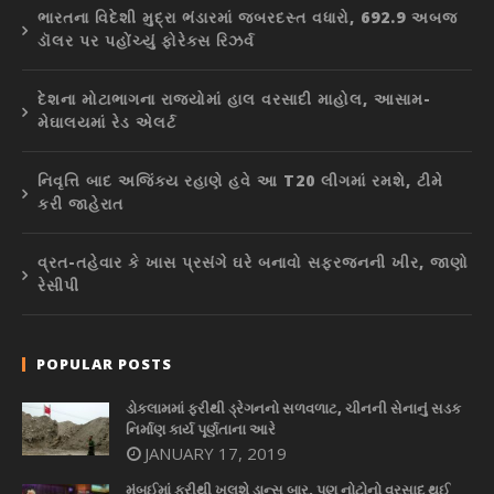
ભારતના વિદેશી મુદ્રા ભંડારમાં જબરદસ્ત વધારો, 692.9 અબજ
ડૉલર પર પહોંચ્યું ફોરેક્સ રિઝર્વ
દેશના મોટાભાગના રાજ્યોમાં હાલ વરસાદી માહોલ, આસામ-
મેઘાલયમાં રેડ એલર્ટ
નિવૃત્તિ બાદ અજિંક્ય રહાણે હવે આ T20 લીગમાં રમશે, ટીમે
કરી જાહેરાત
વ્રત-તહેવાર કે ખાસ પ્રસંગે ઘરે બનાવો સફરજનની ખીર, જાણો
રેસીપી
POPULAR POSTS
ડોકલામમાં ફરીથી ડ્રેગનનો સળવળાટ, ચીનની સેનાનું સડક
નિર્માણ કાર્ય પૂર્ણતાના આરે
JANUARY 17, 2019
મુંબઈમાં ફરીથી ખુલશે ડાન્સ બાર, પણ નોટોનો વરસાદ થઈ