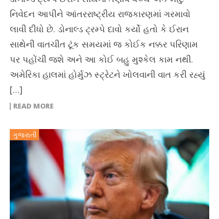
નિવેદન આપીને આંતરરાષ્ટ્રીય રાજકારણમાં ગરમાવો
લાવી દીધો છે. ડોનાલ્ડ ટ્રમ્પે દાવો કર્યો હતો કે ઈરાન
સાથેની વાતચીત ટૂંક સમયમાં જ કોઈક નક્કર પરિણામ
પર પહોંચી જશે અને આ કોઈ બહુ મુશ્કેલ કામ નથી.
અમેરિકા હાલમાં હોર્મુઝ સ્ટ્રેટને ખોલવાની વાત કરી રહ્યું
[…]
READ MORE
ગુજરાતી