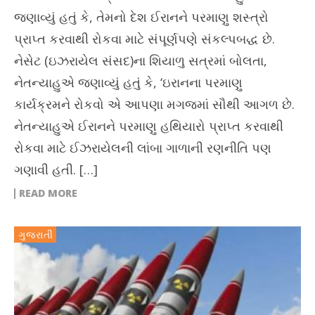
જણાવ્યું હતું કે, તેમનો દેશ ઈરાનને પરમાણુ શસ્ત્રો
પ્રાપ્ત કરવાથી રોકવા માટે સંપૂર્ણપણે સંકલ્પબદ્ધ છે.
નેસેટ (ઇઝરાયેલ સંસદ)ના શિયાળુ સત્રમાં બોલતા,
નેતન્યાહુએ જણાવ્યું હતું કે, ‘ઇરાનના પરમાણુ
કાર્યક્રમને રોકવો એ આપણા મગજમાં સૌથી આગળ છે.
નેતન્યાહુએ ઈરાનને પરમાણુ હથિયારો પ્રાપ્ત કરવાથી
રોકવા માટે ઈઝરાયેલની લાંબા ગાળાની રણનીતિ પણ
ગણાવી હતી. […]
READ MORE
ગુજરાતી