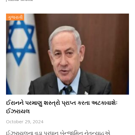
ગુજરાતી
ઈરાનને પરમાણુ શસ્ત્રો પ્રાપ્ત કરતા અટકાવાશેઃ
ઈઝરાયલ
October 29, 2024
ઈઝરાયલના વડા પ્રધાન બેન્જામિન નેતન્યાહુએ