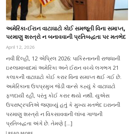
અમેરિકા-ઈરાન વાટાઘાટો કોઈ સમજૂતી વિના સમાપ્ત,
પરમાણુ શસ્ત્રો ન બનાવવાની પ્રતિબદ્ધતા પર મતભેદ
April 12, 2026
નવી દિલ્હી, 12 એપ્રિલ 2026: પાકિસ્તાનની રાજધાની
ઇસ્લામાબાદમાં અમેરિકા અને ઈરાન વચ્ચે લગભગ 21
કલાકની વાટાઘાટો કોઈ કરાર વિના સમાપ્ત થઈ ગઈ છે.
અમેરિકાના ઉપપ્રમુખ જેડી વાન્સે કહ્યું કે વાટાઘાટો
ફળદાયી રહી, પરંતુ કોઈ કરાર થયો નથી. યુએસ
ઉપરાષ્ટ્રપતિએ જણાવ્યું હતું કે મુખ્ય મતભેદ ઇરાનની
પરમાણુ શસ્ત્રો ન વિકસાવવાની લાંબા ગાળાની
પ્રતિબદ્ધતા અંગે છે. તેમણે […]
READ MORE