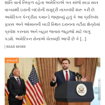
શાંતિ વાર્તા નિષ્ફળ રહેતા અમેરિકાએ ગત સાંજે સાડા સાત
વાગ્યાથી ઇરાની બંદરોની સમુદ્રી નાકાબંધી શરૂ કરી છે.
અમેરિકન કેન્દ્રીય કમાન્ડે જણાવ્યું હતું કે આ પ્રતિબંધ
ફારસ અને ઓમાનની ખાડી સ્થિત ઇરાનના તટીય ક્ષેત્રોમાં
પ્રવેશ કરનારા અને બહાર જનારા જહાજો માટે લાગુ
પડશે. અમેરિકન સેનાએ ચેતવણી આપી છે કે […]
READ MORE
ગુજરાતી