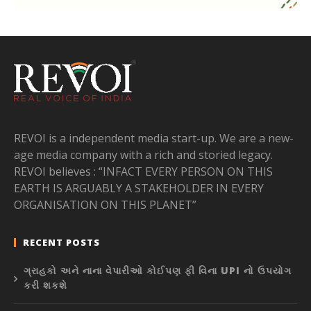
REVOI is a independent media start-up. We are a new-
age media company with a rich and storied legacy.
REVOI believes : “INFACT EVERY PERSON ON THIS
EARTH IS ARGUABLY A STAKEHOLDER IN EVERY
ORGANISATION ON THIS PLANET”
RECENT POSTS
ગ્રાહકો અને નાના વેપારીઓ કોઈપણ ફી વિના UPI નો ઉપયોગ
કરી શકશે