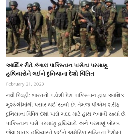
આર્થિક રીતે કંગાલ પાકિસ્તાન પાસેના પરમાણુ
હથિયારોને લઈને દુનિયાના દેશો ચિંતિત
February 21, 2023
નવી દિલ્હીઃ ભારતનો પડોશી દેશ પાકિસ્તાન હાલ આર્થિક
મુશ્કેલીમાંથી પસાર થઈ રહ્યો છે. તેમજ પીએમ શરીફ
દુનિયાના વિવિધ દેશો પાસે મદદ માટે હાથ લંબાવી રહ્યાં છે.
પાકિસ્તાન પાસે પરમાણુ હથિયારો અને પરમાણું બોમ્બ
જેવા ઘાતક હથિયારને લઈને અમેરિકા સહિતના દેશોમાં