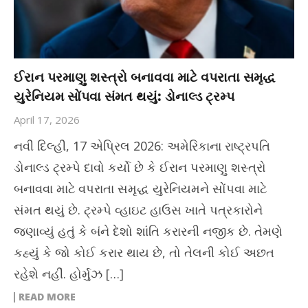
ઈરાન પરમાણુ શસ્ત્રો બનાવવા માટે વપરાતા સમૃદ્ધ
યુરેનિયમ સોંપવા સંમત થયું: ડોનાલ્ડ ટ્રમ્પ
April 17, 2026
નવી દિલ્હી, 17 એપ્રિલ 2026: અમેરિકાના રાષ્ટ્રપતિ
ડોનાલ્ડ ટ્રમ્પે દાવો કર્યો છે કે ઈરાન પરમાણુ શસ્ત્રો
બનાવવા માટે વપરાતા સમૃદ્ધ યુરેનિયમને સોંપવા માટે
સંમત થયું છે. ટ્રમ્પે વ્હાઇટ હાઉસ ખાતે પત્રકારોને
જણાવ્યું હતું કે બંને દેશો શાંતિ કરારની નજીક છે. તેમણે
કહ્યું કે જો કોઈ કરાર થાય છે, તો તેલની કોઈ અછત
રહેશે નહીં. હોર્મુઝ […]
READ MORE