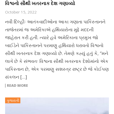
વિશ્વનો સૌથી ખતરનાક દેશ ગણાવ્યો
October 15, 2022
નવી દિલ્હીઃ આતંકવાદીઓના આકા ગણાતા પાકિસ્તાનને
તાજેતરમાં જ અમેરિકાએ હથિયારોના મુદ્દે મદદની
જાહેરાત કરી હતી. ત્યારે હવે અમેરિકાના પ્રમુખ જો
બાઈડેને પાકિસ્તાનને પરમાણુ હથિયારો ધરાવતો વિશ્વનો
સૌથી ખતરનાક દેશ ગણાવ્યો છે. તેમણે કહ્યું હતું કે, “મને
લાગે છે કે સંભવતઃ વિશ્વના સૌથી ખતરનાક દેશોમાંનો એક
પાકિસ્તાન છે, એક પરમાણુ સશસ્ત્ર રાષ્ટ્ર છે જે કોઈપણ
સંકલન […]
READ MORE
ગુજરાતી