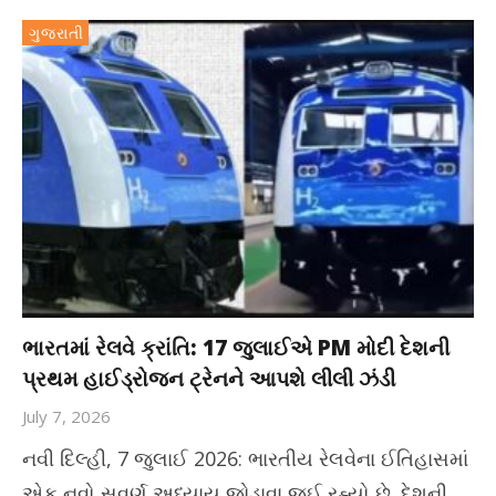
ગુજરાતી
ભારતમાં રેલવે ક્રાંતિ: 17 જુલાઈએ PM મોદી દેશની
પ્રથમ હાઈડ્રોજન ટ્રેનને આપશે લીલી ઝંડી
July 7, 2026
નવી દિલ્હી, 7 જુલાઈ 2026: ભારતીય રેલવેના ઈતિહાસમાં
એક નવો સુવર્ણ અધ્યાય જોડાવા જઈ રહ્યો છે. દેશની