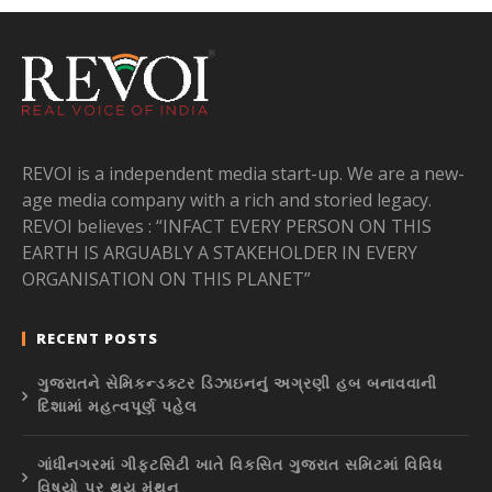
REVOI is a independent media start-up. We are a new-
age media company with a rich and storied legacy.
REVOI believes : “INFACT EVERY PERSON ON THIS
EARTH IS ARGUABLY A STAKEHOLDER IN EVERY
ORGANISATION ON THIS PLANET”
RECENT POSTS
ગુજરાતને સેમિકન્ડક્ટર ડિઝાઇનનું અગ્રણી હબ બનાવવાની
દિશામાં મહત્વપૂર્ણ પહેલ
ગાંધીનગરમાં ગીફ્ટસિટી ખાતે વિકસિત ગુજરાત સમિટમાં વિવિધ
વિષયો પર થયુ મંથન