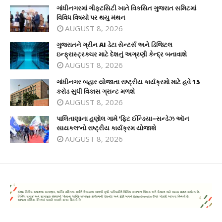
ગાંધીનગરમાં ગીફ્ટસિટી ખાતે વિકસિત ગુજરાત સમિટમાં
વિવિધ વિષયો પર થયુ મંથન
AUGUST 8, 2026
ગુજરાતને ગ્રીન AI ડેટા સેન્ટર્સ અને ડિજિટલ
ઇન્ફ્રાસ્ટ્રક્ચર માટે દેશનું અગ્રણી કેન્દ્ર બનાવાશે
AUGUST 8, 2026
ગાંધીનગર બહાર યોજાતા રાષ્ટ્રીય કાર્યક્રમો માટે હવે 15
કરોડ સુધી વિકાસ ગ્રાન્ટ મળશે
AUGUST 8, 2026
પાલિતાણાના હણોલ ગામે ‘ફિટ ઈન્ડિયા–સન્ડેઝ ઑન
સાયકલ’નો રાષ્ટ્રીય કાર્યક્રમ યોજાશે
AUGUST 8, 2026