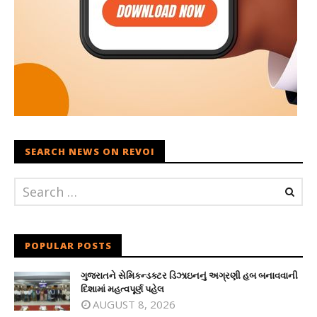
SEARCH NEWS ON REVOI
POPULAR POSTS
ગુજરાતને સેમિકન્ડક્ટર ડિઝાઇનનું અગ્રણી હબ બનાવવાની
દિશામાં મહત્વપૂર્ણ પહેલ
AUGUST 8, 2026