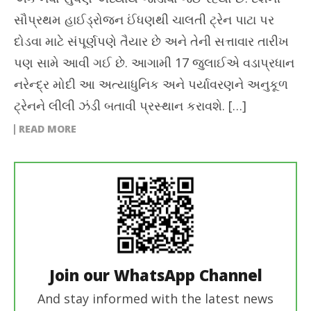
સૌપ્રથમ હાઈડ્રોજન ઈંધણથી ચાલતી ટ્રેન પાટા પર
દોડવા માટે સંપૂર્ણપણે તૈયાર છે અને તેની સત્તાવાર તારીખ
પણ સામે આવી ગઈ છે. આગામી 17 જુલાઈએ વડાપ્રધાન
નરેન્દ્ર મોદી આ અત્યાધુનિક અને પર્યાવરણને અનુકૂળ
ટ્રેનને લીલી ઝંડી બતાવી પ્રસ્થાન કરાવશે. […]
READ MORE
Join our WhatsApp Channel
And stay informed with the latest news