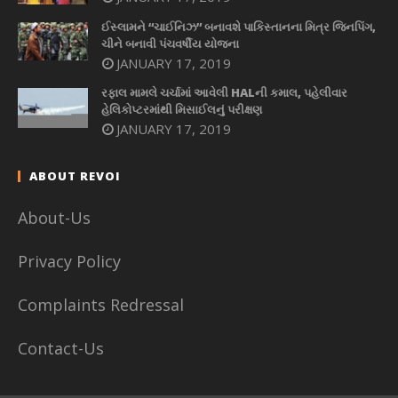
ઈસ્લામને “ચાઈનિઝ” બનાવશે પાકિસ્તાનના મિત્ર જિનપિંગ,
ચીને બનાવી પંચવર્ષીય યોજના
JANUARY 17, 2019
રફાલ મામલે ચર્ચામાં આવેલી HALની કમાલ, પહેલીવાર
હેલિકોપ્ટરમાંથી મિસાઈલનું પરીક્ષણ
JANUARY 17, 2019
ABOUT REVOI
About-Us
Privacy Policy
Complaints Redressal
Contact-Us