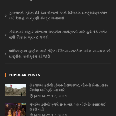
ગુજરાતને ગ્રીન AI ડેટા સેન્ટર્સ અને ડિજિટલ ઇન્ફ્રાસ્ટ્રક્ચર
માટે દેશનું અગ્રણી કેન્દ્ર બનાવાશે
ગાંધીનગર બહાર યોજાતા રાષ્ટ્રીય કાર્યક્રમો માટે હવે 15 કરોડ
સુધી વિકાસ ગ્રાન્ટ મળશે
પાલિતાણાના હણોલ ગામે ‘ફિટ ઈન્ડિયા–સન્ડેઝ ઑન સાયકલ’નો
રાષ્ટ્રીય કાર્યક્રમ યોજાશે
POPULAR POSTS
ડોકલામમાં ફરીથી ડ્રેગનનો સળવળાટ, ચીનની સેનાનું સડક
નિર્માણ કાર્ય પૂર્ણતાના આરે
JANUARY 17, 2019
મુંબઈમાં ફરીથી ખુલશે ડાન્સ બાર, પણ નોટોનો વરસાદ થઈ
શકશે નહીં
JANUARY 17, 2019