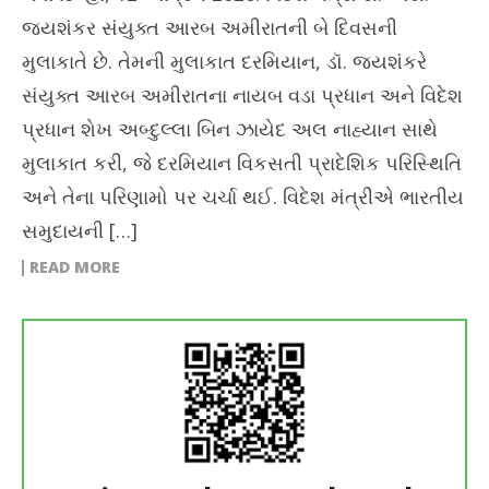
જયશંકર સંયુક્ત આરબ અમીરાતની બે દિવસની
મુલાકાતે છે. તેમની મુલાકાત દરમિયાન, ડૉ. જયશંકરે
સંયુક્ત આરબ અમીરાતના નાયબ વડા પ્રધાન અને વિદેશ
પ્રધાન શેખ અબ્દુલ્લા બિન ઝાયેદ અલ નાહ્યાન સાથે
મુલાકાત કરી, જે દરમિયાન વિકસતી પ્રાદેશિક પરિસ્થિતિ
અને તેના પરિણામો પર ચર્ચા થઈ. વિદેશ મંત્રીએ ભારતીય
સમુદાયની […]
READ MORE