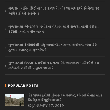
ગુજરાત યુનિવર્સિટીના પૂર્વ કૂલપતિ નીરજા ગુપ્તાએ નિમેલા 10
અધિકારીઓ સસ્પેન્ડ
ગુજરાતમાં એનાલોગ પનીરના વેચાણ સામે રાજ્યવ્યાપી દરોડા,
1705 કિલો પનીર જપ્ત
ગુજરાતમાં 14000થી વધુ બાયોગેસ પ્લાન્ટ કાર્યરત, નવા 20
હજાર પ્લાન્ટ્સ પ્રગતિમાં
ગુજરાતમાં છેલ્લા 4 વર્ષમાં 14,925 સિકલસેલના દર્દીઓને 14
કરોડની તબીબી સહાય અપાઈ
POPULAR POSTS
ડોકલામમાં ફરીથી ડ્રેગનનો સળવળાટ, ચીનની સેનાનું સડક
નિર્માણ કાર્ય પૂર્ણતાના આરે
JANUARY 17, 2019