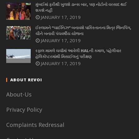
મુંબઈમાં ફરીથી ખુલશે ડાન્સ બાર, પણ નોટોનો વરસાદ થઈ
શકશે નહીં
JANUARY 17, 2019
ઈસ્લામને “ચાઈનિઝ” બનાવશે પાકિસ્તાનના મિત્ર જિનપિંગ,
ચીને બનાવી પંચવર્ષીય યોજના
JANUARY 17, 2019
રફાલ મામલે ચર્ચામાં આવેલી HALની કમાલ, પહેલીવાર
હેલિકોપ્ટરમાંથી મિસાઈલનું પરીક્ષણ
JANUARY 17, 2019
ABOUT REVOI
About-Us
Privacy Policy
Complaints Redressal