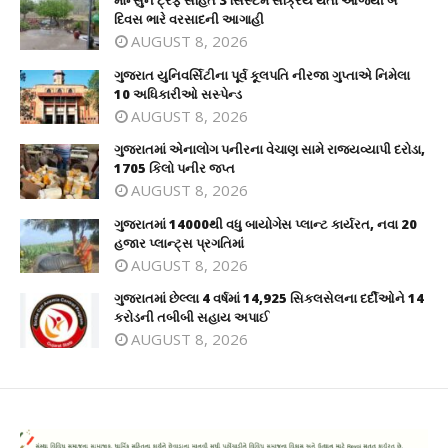
મોન્સુન ટ્રફ સહિત 3 સિસ્ટમ સક્રિય થતાં આજથી બે
દિવસ ભારે વરસાદની આગાહી
AUGUST 8, 2026
ગુજરાત યુનિવર્સિટીના પૂર્વ કૂલપતિ નીરજા ગુપ્તાએ નિમેલા
10 અધિકારીઓ સસ્પેન્ડ
AUGUST 8, 2026
ગુજરાતમાં એનાલોગ પનીરના વેચાણ સામે રાજ્યવ્યાપી દરોડા,
1705 કિલો પનીર જપ્ત
AUGUST 8, 2026
ગુજરાતમાં 14000થી વધુ બાયોગેસ પ્લાન્ટ કાર્યરત, નવા 20
હજાર પ્લાન્ટ્સ પ્રગતિમાં
AUGUST 8, 2026
ગુજરાતમાં છેલ્લા 4 વર્ષમાં 14,925 સિકલસેલના દર્દીઓને 14
કરોડની તબીબી સહાય અપાઈ
AUGUST 8, 2026