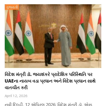
ગુજરાતી
વિદેશ મંત્રી ડૉ. જયશંકરે પ્રાદેશિક પરિસ્થિતિ પર
UAEના નાયબ વડા પ્રધાન અને વિદેશ પ્રધાન સાથે
વાતચીત કરી
April 12, 2026
નવી દિલ્હી, 12 એપ્રિલ 2026: વિદેશ મંત્રી ડૉ. એસ.