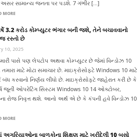
 અસર સામાન્ય જનતા પર પડશે. 7 ગંભીર […]
D MORE
્ષે 3.2 કરોડ કોમ્પ્યુટર ભંગાર બની જશે, તેને બચાવવાનો
 રસ્તો છે
ry 10, 2025
મારી પાસે પણ લેપટોપ અથવા કોમ્પ્યુટર છે જેમાં વિન્ડોઝ 10
ો તમારા માટે મોટા સમાચાર છે. માઇક્રોસોફ્ટે Windows 10 માટ
ટ બંધ કરવાનો નિર્ણય લીધો છે. માઇક્રોસોફ્ટે જાહેરાત કરી છે કે
ર્ષ જૂની ઓપરેટિંગ સિસ્ટમ Windows 10 14 ઓક્ટોબર,
ના રોજ નિવૃત્ત થશે. આનો અર્થ એ છે કે કંપની હવે વિન્ડોઝ 10
D MORE
ં અગરિયાઓના બાળકોના શિક્ષણ માટે ખરીદેલી 10 બસો