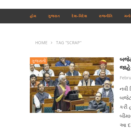
હોમ
ગુજરાત
દેશ-વિદેશ
રાજનીતિ
મનો
HOME
TAG "SCRAP"
બજેટ 
ગુજરાતી
જાહે
Febru
નવી દ
બજેટ
કરી 
બીમા
આ દર