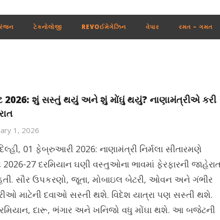
રંજન
ટેકનોલોજી
REVOઈમેગેઝિન
વેપાર
રમત – ગમત
2026: શું સસ્તું થયું અને શું મોંઘું થયું? નાણામંત્રીએ કરી
રાત
ary 1, 2026
િલ્હી, 01 ફેબ્રુઆરી 2026: નાણામંત્રી નિર્મલા સીતારમણે
 2026-27 દરમિયાન ઘણી વસ્તુઓના ભાવમાં ફેરફારની જાહેરા
હતી. સૌર ઉપકરણો, જૂતા, મોબાઇલ બેટરી, ઓવન અને ગંભીર
રીઓ માટેની દવાઓ સસ્તી થશે. વિદેશ યાત્રા પણ સસ્તી થશે.
મિયાન, દારૂ, ભંગાર અને ખનિજો વધુ મોંઘા થશે. આ બજેટની