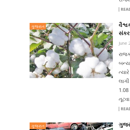
REA
વૈશ્
ગુજરાત
સંકર
June 
રાજક
બન્ય
ત્યાર
લાગી
1.08
તૂટવા
REA
ગુજર
ગુજરાત