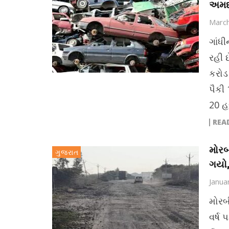
અમદા
March
ગાંધી
રહી છ
કરોડ
પૈકી 
20 હજ
REA
મોરબ
ગુજરાત
ગયો,
Janua
મોરબ
વર્ષ