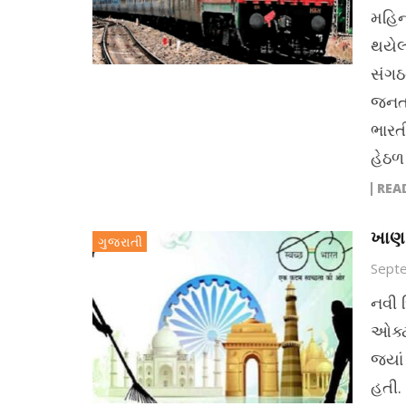
મહિના
થયેલ
સંગઠ
જનતા
ભારતી
હેઠળ 
REA
ખાણ 
ગુજરાતી
Sept
નવી 
ઓક્ટ
જ્યા
હતી.