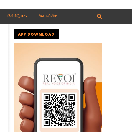
રિવોઈહિરોઝ
વેબ સ્ટોરીઝ
APP DOWNLOAD
ત