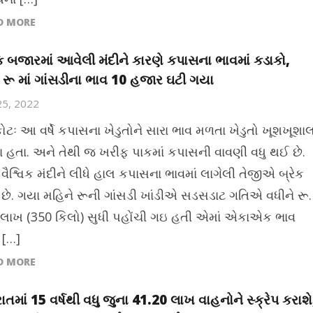
D MORE
વક બજારમાં આવેલી મંદીને કારણે કપાસના ભાવમાં કડાકો,
 રૂ માં ગાંસડીના ભાવ 10 હજાર ઘટી ગયા
25, 2022
ોટઃ આ વર્ષે કપાસના ખેડુતોને સારા ભાવ મળતા ખેડુતો ખૂશખૂશા
ા હતા. અને તેથી જ ખરીફ પાકમાં કપાસની વાવણી વધુ થઈ છે.
ે વૈશ્વિક મંદીને લીધે હાલ કપાસના ભાવમાં લાગેલી તેજીએ બ્રેક
 છે. ગયા મહિને રૂની ગાંસડી ખાંડીએ સડસડાટ ગતિએ વધીને રૂ.
 લાખ (350 કિલો) સુધી પહોંચી ગઇ હતી એમાં એકાએક ભાવ
 […]
D MORE
ાતમાં 15 વર્ષથી વધુ જુના 41.20 લાખ વાહનોને સ્ક્રેપ કરાશે