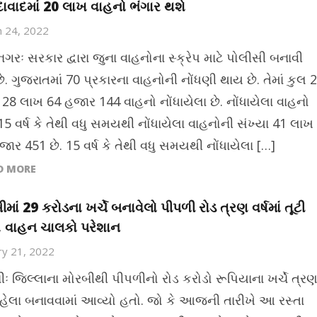
વાદમાં 20 લાખ વાહનો ભંગાર થશે
 24, 2022
નગરઃ સરકાર દ્વારા જુના વાહનોના સ્ક્રેપ માટે પોલીસી બનાવી
ે. ગુજરાતમાં 70 પ્રકારના વાહનોની નોંધણી થાય છે. તેમાં કુલ 2
 28 લાખ 64 હજાર 144 વાહનો નોંધાયેલા છે. નોંધાયેલા વાહનો
15 વર્ષ કે તેથી વધુ સમયથી નોંધાયેલા વાહનોની સંખ્યા 41 લાખ
ાર 451 છે. 15 વર્ષ કે તેથી વધુ સમયથી નોંધાયેલા […]
D MORE
ીમાં 29 કરોડના ખર્ચે બનાવેલો પીપળી રોડ ત્રણ વર્ષમાં તૂટી
 વાહન ચાલકો પરેશાન
ry 21, 2022
ીઃ જિલ્લાના મોરબીથી પીપળીનો રોડ કરોડો રૂપિયાના ખર્ચે ત્ર
 પહેલા બનાવવામાં આવ્યો હતો. જો કે આજની તારીખે આ રસ્તા