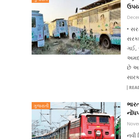
ઉપયો
Dece
• સર
સરકા
ગઈ, 
અમદા
છે અ
સારક
REA
ભારત
ગુજરાતી
નોંધ
Nove
નવી 