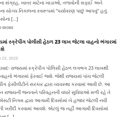
ના સંગ્રહ, ખાતર માટેના ખાડાઓ, તળાવોની સફાઈ અને
ા યોગ્ય નિકાલના સ્વરૂપમાં “પર્યાવરણ પાછું આપવું” હતું.
ાસોના […]
D MORE
યમાં સ્ક્રેપીંગ પોલીસી હેઠળ 23 લાખ જેટલા વાહનો ભંગારમાં
ાશે
 23, 2023
વાદઃ રાજ્યમાં સ્ક્રેપીંગ પોલિસી હેઠળ લગભગ 23 લાખથી
 વાહનો ભંગારમાં ફેરવાઈ જશે. જેથી રાજ્યમાં પાંચ જેટલી
ેપીંગ ફેસીલીટીને સરકાર દ્વારા વ્યવસ્થા કરવામાં આવી છે. આ
ંત રાજ્યની જનતાને પરિવહનની વધારે સુવિધાઓ મળી રહે તે
 એસટી નિગમ દ્વારા આગામી દિવસોમાં બે હજાર જેટલી નવી
ી ખરીદી કરવામાં આવશે. એટલું જ નહીં આગામી દિવસોમાં
યના […]