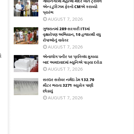
ગાંધીનગરમાં મહાત્મા મંદિર ખાતે ટ્રાવેલ
એન્ડ ટુરિઝમ ફેરનો CMએ કરાવ્યો
પ્રારંભ
AUGUST 7, 2026
ગુજરાતમાં 289 સરકારી ITIમાં
વૃક્ષારોપણ અભિયાન, 10 હજારથી વધુ
રોપાઓનું વાવેતર
AUGUST 7, 2026
ે
એનાલોગ પનીર પર પ્રતિબંધ મુકાયા
બાદ અમદાવાદમાં મ્યુનિએ પાડ્યા દરોડા
AUGUST 7, 2026
સરદાર સરોવર નર્મદા ડેમ 132.70
મીટર ભરાતા 3271 ક્યુસેક પાણી
છોડાયું
AUGUST 7, 2026