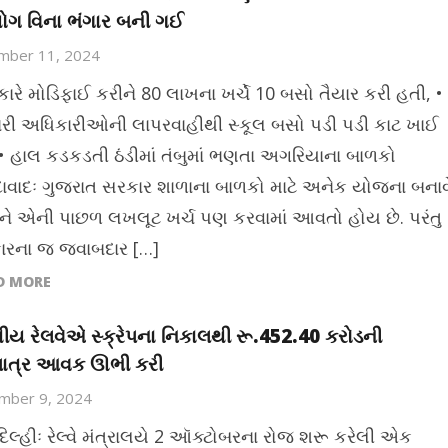
ગ વિના ભંગાર બની ગઈ
mber 11, 2024
કારે મોડિફાઈ કરીને 80 લાખના ખર્ચે 10 બસો તૈયાર કરી હતી, •
રી અધિકારીઓની લાપરવાહીથી સ્કૂલ બસો પડી પડી કાટ ખાઈ
• હાલ કડકડતી ઠંડીમાં તંબુમાં ભણતા અગરિયાના બાળકો
વાદઃ ગુજરાત સરકાર શાળાના બાળકો માટે અનેક યોજના બનાવ
ને એની પાછળ લખલૂટ ખર્ચ પણ કરવામાં આવતો હોય છે. પરંતુ
ારના જ જવાબદાર […]
D MORE
ીય રેલવેએ સ્ક્રેપના નિકાલથી રૂ.452.40 કરોડની
પાત્ર આવક ઊભી કરી
mber 9, 2024
દિલ્હીઃ રેલ્વે મંત્રાલયે 2 ઑક્ટોબરના રોજ શરૂ કરેલી એક