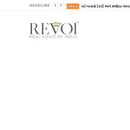
HEADLINE
ખોરાક
ઘરે બનાવો ટેસ્ટી અને મજેદાર અખર
ગુજરાત
ગુજરાત
ગુજરાત
ગુજરાત
ખોરાક
ઘરે બનાવો ટેસ્ટી અને મજેદાર અખર