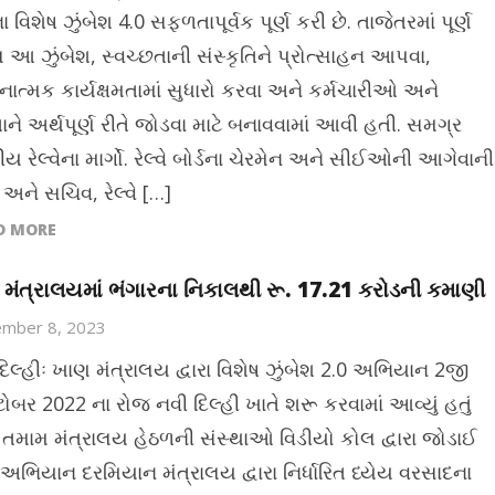
 વિશેષ ઝુંબેશ 4.0 સફળતાપૂર્વક પૂર્ણ કરી છે. તાજેતરમાં પૂર્ણ
 આ ઝુંબેશ, સ્વચ્છતાની સંસ્કૃતિને પ્રોત્સાહન આપવા,
નાત્મક કાર્યક્ષમતામાં સુધારો કરવા અને કર્મચારીઓ અને
ને અર્થપૂર્ણ રીતે જોડવા માટે બનાવવામાં આવી હતી. સમગ્ર
ય રેલ્વેના માર્ગો. રેલ્વે બોર્ડના ચેરમેન અને સીઈઓની આગેવાની
અને સચિવ, રેલ્વે […]
D MORE
મંત્રાલયમાં ભંગારના નિકાલથી રૂ. 17.21 કરોડની કમાણી
ember 8, 2023
દિલ્હીઃ ખાણ મંત્રાલય દ્વારા વિશેષ ઝુંબેશ 2.0 અભિયાન 2જી
ોબર 2022 ના રોજ નવી દિલ્હી ખાતે શરૂ કરવામાં આવ્યું હતું
ં તમામ મંત્રાલય હેઠળની સંસ્થાઓ વિડીયો કોલ દ્વારા જોડાઈ
 અભિયાન દરમિયાન મંત્રાલય દ્વારા નિર્ધારિત ધ્યેય વરસાદના