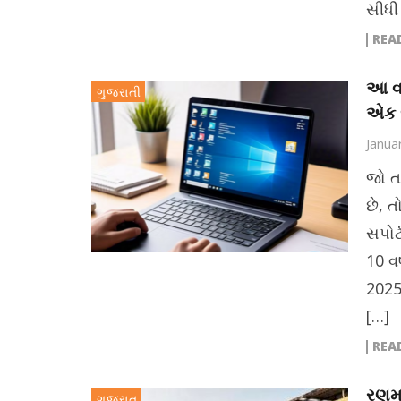
સીધી
REA
આ વર
ગુજરાતી
એક જ
Janua
જો ત
છે, ત
સપોર્
10 વ
2025
[…]
REA
રણમા
ગુજરાત