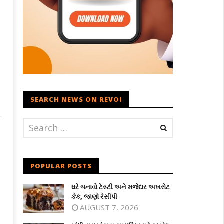
SEARCH NEWS ON REVOI
ે
POPULAR POSTS
ઘરે બનાવો ટેસ્ટી અને મજેદાર અખરોટ
કેક, જાણો રેસીપી
AUGUST 7, 2026