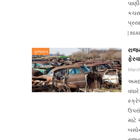
પાણી
કચરાન
પ્રય
REA
રાજ્
ગુજરાત
ફેરવ
March
અમદા
વધારે
સ્ક્ર
ઉપરા
માટે
બસોન
રાજ્