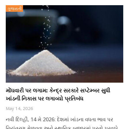
ગુજરાતી
મોંઘવારી પર લગામ: કેન્દ્ર સરકારે સપ્ટેમ્બર સુધી
ખાંડની નિકાસ પર લગાવ્યો પ્રતિબંધ
May 14, 2026
નવી દિલ્હી, 14 મે 2026: દેશમાં ખાંડના વધતા ભાવ પર
નિયંત્રણ મેળવવા અને સ્થાનિક બજારમાં પૂરતો પુરવઠો