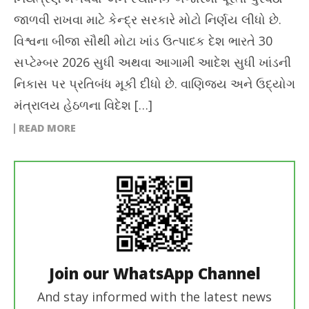
જાળવી રાખવા માટે કેન્દ્ર સરકારે મોટો નિર્ણય લીધો છે.
વિશ્વના બીજા સૌથી મોટા ખાંડ ઉત્પાદક દેશ ભારતે 30
સપ્ટેમ્બર 2026 સુધી અથવા આગામી આદેશ સુધી ખાંડની
નિકાસ પર પ્રતિબંધ મૂકી દીધો છે. વાણિજ્ય અને ઉદ્યોગ
મંત્રાલય હેઠળના વિદેશ […]
READ MORE
Join our WhatsApp Channel
And stay informed with the latest news