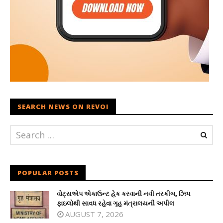
SEARCH NEWS ON REVOI
POPULAR POSTS
વોટ્સએપ એકાઉન્ટ હેક કરવાની નવી તરકીબ, ઝિપ
ફાઇલોથી સાવધ રહેવા ગૃહ મંત્રાલયની અપીલ
AUGUST 7, 2026