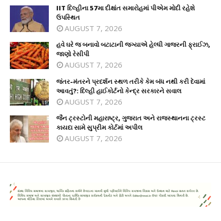
IIT દિલ્હીના 57મા દીક્ષાંત સમારોહમાં પીએમ મોદી રહેશે
ઉપસ્થિત
AUGUST 7, 2026
હવે ઘરે જ બનાવો બટાટાની જગ્યાએ હેલ્ધી ગાજરની ફ્રાઈઝ,
જાણો રેસીપી
AUGUST 7, 2026
જંતર-મંતરને પ્રદર્શન સ્થળ તરીકે કેમ બંધ નથી કરી દેવામાં
આવતું?: દિલ્હી હાઈકોર્ટનો કેન્દ્ર સરકારને સવાલ
AUGUST 7, 2026
જૈન ટ્રસ્ટોની મહારાષ્ટ્ર, ગુજરાત અને રાજસ્થાનના ટ્રસ્ટ
કાયદા સામે સુપ્રીમ કોર્ટમાં અપીલ
AUGUST 7, 2026