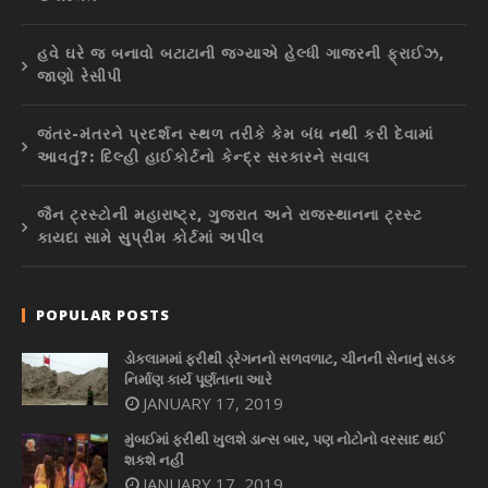
હવે ઘરે જ બનાવો બટાટાની જગ્યાએ હેલ્ધી ગાજરની ફ્રાઈઝ,
જાણો રેસીપી
જંતર-મંતરને પ્રદર્શન સ્થળ તરીકે કેમ બંધ નથી કરી દેવામાં
આવતું?: દિલ્હી હાઈકોર્ટનો કેન્દ્ર સરકારને સવાલ
જૈન ટ્રસ્ટોની મહારાષ્ટ્ર, ગુજરાત અને રાજસ્થાનના ટ્રસ્ટ
કાયદા સામે સુપ્રીમ કોર્ટમાં અપીલ
POPULAR POSTS
ડોકલામમાં ફરીથી ડ્રેગનનો સળવળાટ, ચીનની સેનાનું સડક
નિર્માણ કાર્ય પૂર્ણતાના આરે
JANUARY 17, 2019
મુંબઈમાં ફરીથી ખુલશે ડાન્સ બાર, પણ નોટોનો વરસાદ થઈ
શકશે નહીં
JANUARY 17, 2019