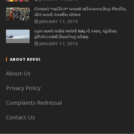
ઈસ્લામને “ચાઈનિઝ” બનાવશે પાકિસ્તાનના મિત્ર જિનપિંગ,
ચીને બનાવી પંચવર્ષીય યોજના
JANUARY 17, 2019
રફાલ મામલે ચર્ચામાં આવેલી HALની કમાલ, પહેલીવાર
હેલિકોપ્ટરમાંથી મિસાઈલનું પરીક્ષણ
JANUARY 17, 2019
ABOUT REVOI
About-Us
Privacy Policy
Complaints Redressal
Contact-Us