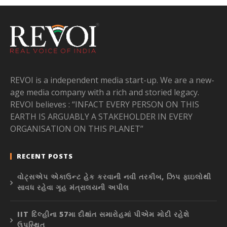
REVOI is a independent media start-up. We are a new-
age media company with a rich and storied legacy.
REVOI believes : “INFACT EVERY PERSON ON THIS
EARTH IS ARGUABLY A STAKEHOLDER IN EVERY
ORGANISATION ON THIS PLANET”
RECENT POSTS
વોટ્સએપ એકાઉન્ટ હેક કરવાની નવી તરકીબ, ઝિપ ફાઇલોથી
સાવધ રહેવા ગૃહ મંત્રાલયની અપીલ
IIT દિલ્હીના 57મા દીક્ષાંત સમારોહમાં પીએમ મોદી રહેશે
ઉપસ્થિત