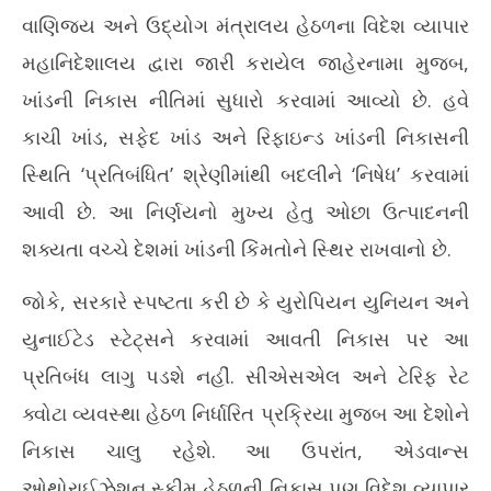
મોંઘવારી પર લગામ: કેન્દ્ર સરકારે સપ્ટેમ્બર સુધી ખાંડની નિકાસ પર
પ્ર
વાણિજ્ય અને ઉદ્યોગ મંત્રાલય હેઠળના વિદેશ વ્યાપાર
લગાવ્યો પ્રતિબંધ
ટેબ
May
Ma
મહાનિદેશાલય દ્વારા જારી કરાયેલ જાહેરનામા મુજબ,
14,
14
ખાંડની નિકાસ નીતિમાં સુધારો કરવામાં આવ્યો છે. હવે
2026
20
કાચી ખાંડ, સફેદ ખાંડ અને રિફાઇન્ડ ખાંડની નિકાસની
સ્થિતિ ‘પ્રતિબંધિત’ શ્રેણીમાંથી બદલીને ‘નિષેધ’ કરવામાં
આવી છે. આ નિર્ણયનો મુખ્ય હેતુ ઓછા ઉત્પાદનની
શક્યતા વચ્ચે દેશમાં ખાંડની કિંમતોને સ્થિર રાખવાનો છે.
જોકે, સરકારે સ્પષ્ટતા કરી છે કે યુરોપિયન યુનિયન અને
યુનાઈટેડ સ્ટેટ્સને કરવામાં આવતી નિકાસ પર આ
પ્રતિબંધ લાગુ પડશે નહીં. સીએસએલ અને ટેરિફ રેટ
ક્વોટા વ્યવસ્થા હેઠળ નિર્ધારિત પ્રક્રિયા મુજબ આ દેશોને
નિકાસ ચાલુ રહેશે. આ ઉપરાંત, એડવાન્સ
ઓથોરાઈઝેશન સ્કીમ હેઠળની નિકાસ પણ વિદેશ વ્યાપાર