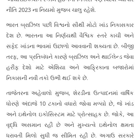
નીતિ 2023 ના નિયમો મુજબ ચાલુ રહેશે.
ભારત બ્રાઝિલ પછી વિશ્વનો સૌથી મોટો ખાંડ નિકાસકાર
દેશ છે. ભારતના આ નિર્ણયથી વૈશ્વિક સ્તરે કાચી અને
સફેદ ખાંડના ભાવમાં ઉછાળો આવવાની શક્યતા છે. બીજી
તરફ, આ પ્રતિબંધને કારણે બ્રાઝિલ અને થાઈલેન્ડ જેવા
હરીફ દેશો માટે એશિયા અને આફ્રિકાના બજારોમાં
નિકાસની નવી તકો ઉભી થઈ શકે છે.
તાજેતરના અહેવાલો મુજબ, શેરડીના ઉત્પાદનમાં વાર્ષિક
ધોરણે અંદાજે 10 ટકાનો વધારો જોવા મળ્યો છે, જે ખાંડ
અને ઇથેનોલ ઇકોસિસ્ટમ માટે પ્રોત્સાહક છે. જોકે, આ
વૃદ્ધિ અસમાન રહી છે અને મુખ્યત્વે ઇથેનોલ ક્ષમતા
ધરાવતી મિલો સુધી જ સીમિત રહી છે. અગાઉ સરકારે