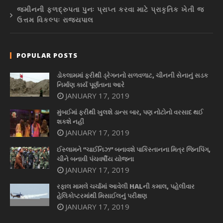
જમીનની ફળદ્રુપતા પુનઃ પ્રાપ્ત કરવા માટે પ્રાકૃતિક ખેતી જ
ઉત્તમ વિકલ્પઃ રાજ્યપાલ
POPULAR POSTS
ડોકલામમાં ફરીથી ડ્રેગનનો સળવળાટ, ચીનની સેનાનું સડક
નિર્માણ કાર્ય પૂર્ણતાના આરે
JANUARY 17, 2019
મુંબઈમાં ફરીથી ખુલશે ડાન્સ બાર, પણ નોટોનો વરસાદ થઈ
શકશે નહીં
JANUARY 17, 2019
ઈસ્લામને “ચાઈનિઝ” બનાવશે પાકિસ્તાનના મિત્ર જિનપિંગ,
ચીને બનાવી પંચવર્ષીય યોજના
JANUARY 17, 2019
રફાલ મામલે ચર્ચામાં આવેલી HALની કમાલ, પહેલીવાર
હેલિકોપ્ટરમાંથી મિસાઈલનું પરીક્ષણ
JANUARY 17, 2019