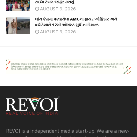
ટાઈમ ટેબલ જાહેર કરાયું
AUGUST 9, 2026
લાંચ કેસમાં પકડાયેલા AMCના ફાયર ઓફિસર અને
વચેટિયાને 12મી ઓગસ્ટ સુધીના રિમાન્ડ
AUGUST 9, 2026
REVOI is a independent media start-up. We are a new-