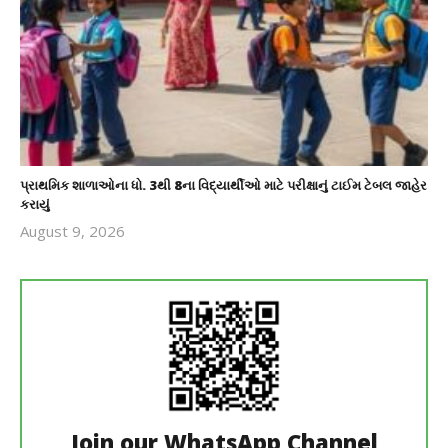
પ્રાથમિક શાળાઓના ધો. 3થી 8ના વિદ્યાર્થીઓ માટે પરીક્ષાનું ટાઈમ ટેબલ જાહેર
કરાયું
August 9, 2026
revoi
editor
Join our WhatsApp Channel