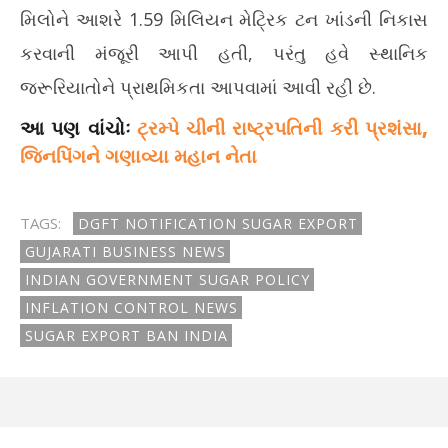
મિલોને આશરે 1.59 મિલિયન મેટ્રિક ટન ખાંડની નિકાસ
કરવાની મંજૂરી આપી હતી, પરંતુ હવે સ્થાનિક
જરૂરિયાતોને પ્રાથમિકતા આપવામાં આવી રહી છે.
આ પણ વાંચોઃ
ટ્રમ્પે ચીની રાષ્ટ્રપતિની કરી પ્રશંસા,
જિનપિંગને ગણાવ્યા મહાન નેતા
TAGS:
DGFT NOTIFICATION SUGAR EXPORT
GUJARATI BUSINESS NEWS
INDIAN GOVERNMENT SUGAR POLICY
INFLATION CONTROL NEWS
SUGAR EXPORT BAN INDIA