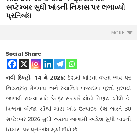
સપ્ટેમ્બર સુધી ખાંડની નિકાસ પર લગાવ્યો
પ્રતિબંધ
MORE
Social Share
નવી દિલ્હી, 14 મે 2026:
દેશમાં ખાંડના વધતા ભાવ પર
નિયંત્રણ મેળવવા અને સ્થાનિક બજારમાં પૂરતો પુરવઠો
જાળવી રાખવા માટે કેન્દ્ર સરકારે મોટો નિર્ણય લીધો છે.
વિશ્વના બીજા સૌથી મોટા ખાંડ ઉત્પાદક દેશ ભારતે 30
સપ્ટેમ્બર 2026 સુધી અથવા આગામી આદેશ સુધી ખાંડની
NOW VIEWING
નિકાસ પર પ્રતિબંધ મૂકી દીધો છે.