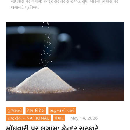
મોંઘવારી પર લગામ: કેન્દ્ર સરકારે સપ્ટેમ્બર સુધી ખાંડની નિકાસ પર
લગાવ્યો પ્રતિબંધ
ગુજરાતી
દેશ-વિદેશ
મહત્વની વાતો
May 14, 2026
રાષ્ટ્રીય - NATIONAL
વેપાર
મોંઘવારી પર લગામ: કેન્દ્ર સરકારે