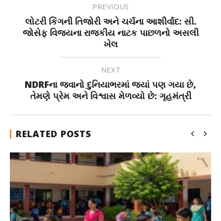
PREVIOUS
લોટરી કિંગની તિજોરી અને ચર્ચના આશીર્વાદ: સી.
જોસેફ વિજયના રાજકીય નાટક પાછળનો અસલી
ખેલ
NEXT
NDRFના જવાનો દુનિયાભરમાં જ્યાં પણ ગયા છે,
તેમણે પ્રેમ અને વિશ્વાસ મેળવ્યો છે: ગૃહમંત્રી
RELATED POSTS