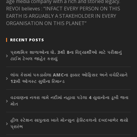
age media company with a rich and storied legacy.
REVOI believes : “INFACT EVERY PERSON ON THIS
EARTH IS ARGUABLY A STAKEHOLDER IN EVERY
ORGANISATION ON THIS PLANET”
RECENT POSTS
પ્રાથમિક શાળાઓના ધો. 3થી 8ના વિદ્યાર્થીઓ માટે પરીક્ષાનું
ટાઈમ ટેબલ જાહેર કરાયું
લાંચ કેસમાં પકડાયેલા AMCના ફાયર ઓફિસર અને વચેટિયાને
12મી ઓગસ્ટ સુધીના રિમાન્ડ
વઢવાણના નગરા ગામે નદીમાં નહાવા પડેલા 4 યુવાનોના ડૂબી જતા
મોત
હીલ સ્ટેશન સાપુતારા ખાતે મોન્સુન ફેસ્ટિવલનો દબદબાભેર થયો
પ્રારંભ