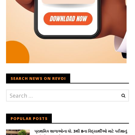
SEARCH NEWS ON REVOI
POPULAR POSTS
પ્રાથમિક શાળાઓના ધો. 3થી 8ના વિદ્યાર્થીઓ માટે પરીક્ષાનું