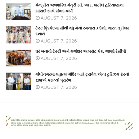
કેન્દ્રીય જળશક્તિ મંત્રી સી. આર. પાટીલે હરિયાણાના
સાંસદો સાથે સંવાદ કર્યો
AUGUST 7, 2026
ટેસ્ટ ક્રિકેટમાં સૌથી વધુ મેચો રમનારા 7 દેશો, ભારત ત્રીજા
સ્થાને
AUGUST 7, 2026
ઘરે બનાવો ટેસ્ટી અને મજેદાર અખરોટ કેક, જાણો રેસીપી
AUGUST 7, 2026
ગાંધીનગરમાં મહાત્મા મંદિર ખાતે ટ્રાવેલ એન્ડ ટુરિઝમ ફેરનો
CMએ કરાવ્યો પ્રારંભ
AUGUST 7, 2026