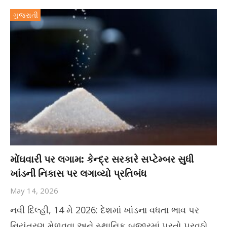
ગુજરાતી
મોંઘવારી પર લગામ: કેન્દ્ર સરકારે સપ્ટેમ્બર સુધી
ખાંડની નિકાસ પર લગાવ્યો પ્રતિબંધ
May 14, 2026
નવી દિલ્હી, 14 મે 2026: દેશમાં ખાંડના વધતા ભાવ પર
નિયંત્રણ મેળવવા અને સ્થાનિક બજારમાં પૂરતો પુરવઠો