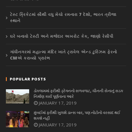
ટેસ્ટ ક્રિકેટમાં સૌથી વધુ મેચો રમનારા 7 દેશો, ભારત ત્રીજા
સ્થાને
ઘરે બનાવો ટેસ્ટી અને મજેદાર અખરોટ કેક, જાણો રેસીપી
ગાંધીનગરમાં મહાત્મા મંદિર ખાતે ટ્રાવેલ એન્ડ ટુરિઝમ ફેરનો
CMએ કરાવ્યો પ્રારંભ
POPULAR POSTS
ડોકલામમાં ફરીથી ડ્રેગનનો સળવળાટ, ચીનની સેનાનું સડક
નિર્માણ કાર્ય પૂર્ણતાના આરે
JANUARY 17, 2019
મુંબઈમાં ફરીથી ખુલશે ડાન્સ બાર, પણ નોટોનો વરસાદ થઈ
શકશે નહીં
JANUARY 17, 2019