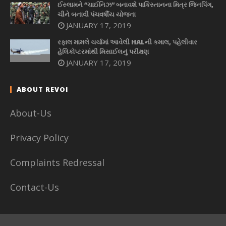
ઈસ્લામને “ચાઈનિઝ” બનાવશે પાકિસ્તાનના મિત્ર જિનપિંગ,
ચીને બનાવી પંચવર્ષીય યોજના
JANUARY 17, 2019
રફાલ મામલે ચર્ચામાં આવેલી HALની કમાલ, પહેલીવાર
હેલિકોપ્ટરમાંથી મિસાઈલનું પરીક્ષણ
JANUARY 17, 2019
ABOUT REVOI
About-Us
Privacy Policy
Complaints Redressal
Contact-Us