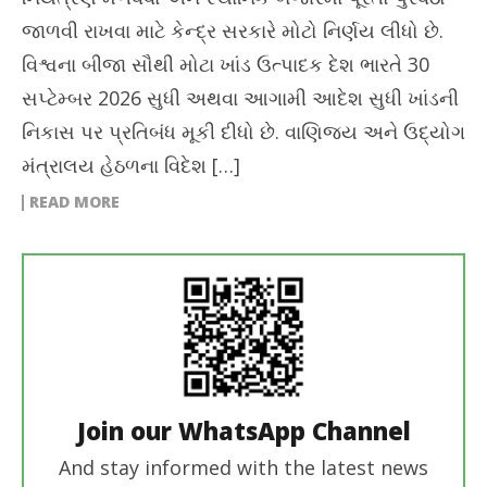
જાળવી રાખવા માટે કેન્દ્ર સરકારે મોટો નિર્ણય લીધો છે.
વિશ્વના બીજા સૌથી મોટા ખાંડ ઉત્પાદક દેશ ભારતે 30
સપ્ટેમ્બર 2026 સુધી અથવા આગામી આદેશ સુધી ખાંડની
નિકાસ પર પ્રતિબંધ મૂકી દીધો છે. વાણિજ્ય અને ઉદ્યોગ
મંત્રાલય હેઠળના વિદેશ […]
READ MORE
Join our WhatsApp Channel
And stay informed with the latest news