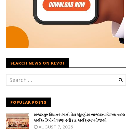
SEARCH NEWS ON REVOI
POPULAR POSTS
માંજલપુર વિધાનસભાની પેટા ચૂંટણીમાં ભાજપાના વિજય બદલ
કાર્યકર્તાઓનો ‘ઋણ સ્વીકાર કાર્યક્રમ’ યોજાયો
AUGUST 7, 2026