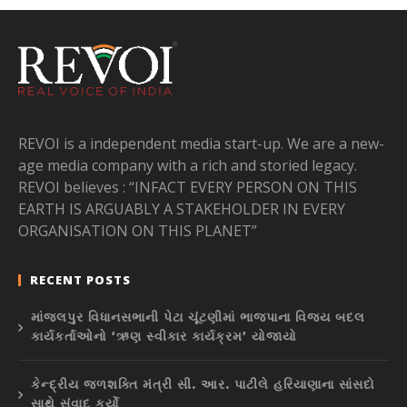
REVOI is a independent media start-up. We are a new-
age media company with a rich and storied legacy.
REVOI believes : “INFACT EVERY PERSON ON THIS
EARTH IS ARGUABLY A STAKEHOLDER IN EVERY
ORGANISATION ON THIS PLANET”
RECENT POSTS
માંજલપુર વિધાનસભાની પેટા ચૂંટણીમાં ભાજપાના વિજય બદલ
કાર્યકર્તાઓનો ‘ઋણ સ્વીકાર કાર્યક્રમ’ યોજાયો
કેન્દ્રીય જળશક્તિ મંત્રી સી. આર. પાટીલે હરિયાણાના સાંસદો
સાથે સંવાદ કર્યો