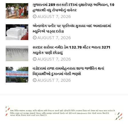
ગુજરાતમાં 289 સરકારી ITIમાં વૃક્ષારોપણ અભિયાન, 10
હજારથી વધુ રોપાઓનું વાવેતર
AUGUST 7, 2026
એનાલોગ પનીર પર પ્રતિબંધ મુકાયા બાદ અમદાવાદમાં
મ્યુનિએ પાડ્યા દરોડા
AUGUST 7, 2026
સરદાર સરોવર નર્મદા ડેમ 132.70 મીટર ભરાતા 3271
ક્યુસેક પાણી છોડાયું
AUGUST 7, 2026
વડોદરામાં રાજા રામમોહનરાય શાળા જર્જરિત થતાં
વિદ્યાર્થીઓ દુકાનમાં બેસી ભણશે
AUGUST 7, 2026