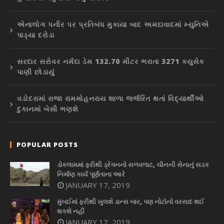
એનાલોગ પનીર પર પ્રતિબંધ મુકાયા બાદ અમદાવાદમાં મ્યુનિએ
પાડ્યા દરોડા
સરદાર સરોવર નર્મદા ડેમ 132.70 મીટર ભરાતા 3271 ક્યુસેક
પાણી છોડાયું
વડોદરામાં રાજા રામમોહનરાય શાળા જર્જરિત થતાં વિદ્યાર્થીઓ
દુકાનમાં બેસી ભણશે
POPULAR POSTS
ડોકલામમાં ફરીથી ડ્રેગનનો સળવળાટ, ચીનની સેનાનું સડક
નિર્માણ કાર્ય પૂર્ણતાના આરે
JANUARY 17, 2019
મુંબઈમાં ફરીથી ખુલશે ડાન્સ બાર, પણ નોટોનો વરસાદ થઈ
શકશે નહીં
JANUARY 17, 2019