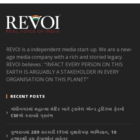
REVOI is a independent media start-up. We are a new-
age media company with a rich and storied legacy.
REVOI believes : “INFACT EVERY PERSON ON THIS
EARTH IS ARGUABLY A STAKEHOLDER IN EVERY
ORGANISATION ON THIS PLANET”
RECENT POSTS
ગાંધીનગરમાં મહાત્મા મંદિર ખાતે ટ્રાવેલ એન્ડ ટુરિઝમ ફેરનો
CMએ કરાવ્યો પ્રારંભ
ગુજરાતમાં 289 સરકારી ITIમાં વૃક્ષારોપણ અભિયાન, 10
હજારથી વધુ રોપાઓનું વાવેતર