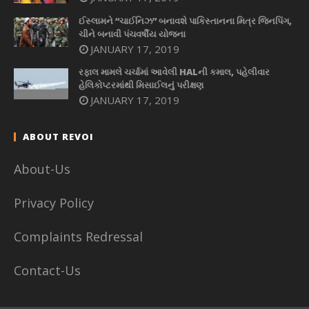
ઈસ્લામને “ચાઈનિઝ” બનાવશે પાકિસ્તાનના મિત્ર જિનપિંગ,
ચીને બનાવી પંચવર્ષીય યોજના
JANUARY 17, 2019
રફાલ મામલે ચર્ચામાં આવેલી HALની કમાલ, પહેલીવાર
હેલિકોપ્ટરમાંથી મિસાઈલનું પરીક્ષણ
JANUARY 17, 2019
ABOUT REVOI
About-Us
Privacy Policy
Complaints Redressal
Contact-Us