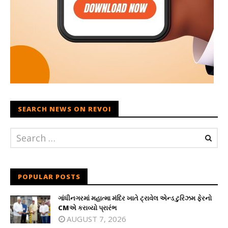
SEARCH NEWS ON REVOI
POPULAR POSTS
ગાંધીનગરમાં મહાત્મા મંદિર ખાતે ટ્રાવેલ એન્ડ ટુરિઝમ ફેરનો
CMએ કરાવ્યો પ્રારંભ
AUGUST 7, 2026