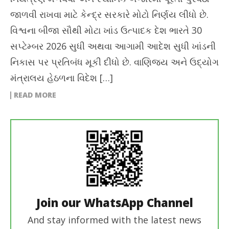
જાળવી રાખવા માટે કેન્દ્ર સરકારે મોટો નિર્ણય લીધો છે.
વિશ્વના બીજા સૌથી મોટા ખાંડ ઉત્પાદક દેશ ભારતે 30
સપ્ટેમ્બર 2026 સુધી અથવા આગામી આદેશ સુધી ખાંડની
નિકાસ પર પ્રતિબંધ મૂકી દીધો છે. વાણિજ્ય અને ઉદ્યોગ
મંત્રાલય હેઠળના વિદેશ […]
READ MORE
Join our WhatsApp Channel
And stay informed with the latest news