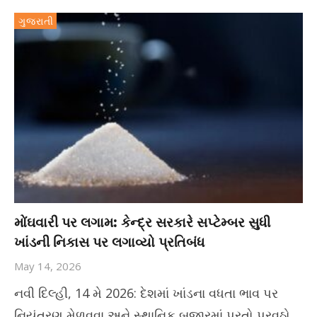
ગુજરાતી
મોંઘવારી પર લગામ: કેન્દ્ર સરકારે સપ્ટેમ્બર સુધી
ખાંડની નિકાસ પર લગાવ્યો પ્રતિબંધ
May 14, 2026
નવી દિલ્હી, 14 મે 2026: દેશમાં ખાંડના વધતા ભાવ પર
નિયંત્રણ મેળવવા અને સ્થાનિક બજારમાં પૂરતો પુરવઠો