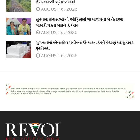
ઈમરજન્સી બ્રેક લગાવી
AUGUST 6, 2026
સુરતમાં ધારાસભ્યની ઓફિસમાં જ ભાજપના બે નેતાઓ
બાખડી પડતા બન્નેને ફેકચર
AUGUST 6, 2026
ગુજરાતમાં એનાલોગ પનીરના ઉત્પાદન અને વેચાણ પર મુકાયો
પ્રતિબંધ
AUGUST 6, 2026