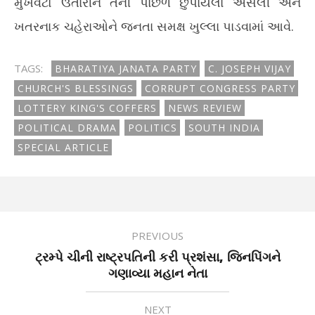
મુખવટો ઉતારીને તેની પાછળ છુપાયેલા અસલી અને
ખતરનાક ચહેરાઓને જનતા સમક્ષ ખુલ્લા પાડવામાં આવે.​
TAGS:
BHARATIYA JANATA PARTY
C. JOSEPH VIJAY
CHURCH'S BLESSINGS
CORRUPT CONGRESS PARTY
LOTTERY KING'S COFFERS
NEWS REVIEW
POLITICAL DRAMA
POLITICS
SOUTH INDIA
SPECIAL ARTICLE
PREVIOUS
ટ્રમ્પે ચીની રાષ્ટ્રપતિની કરી પ્રશંસા, જિનપિંગને
ગણાવ્યા મહાન નેતા
NEXT