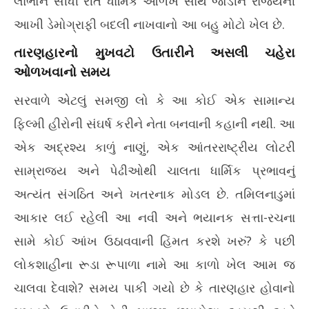
લાભોને સીધી રીતે ધાર્મિક ઓળખ સાથે જોડીને રાજ્યની
આખી ડેમોગ્રાફી બદલી નાખવાનો આ બહુ મોટો ખેલ છે.
તારણહારનો મુખવટો ઉતારીને અસલી ચહેરા
ઓળખવાનો સમય
સરવાળે એટલું સમજી લો કે આ કોઈ એક સામાન્ય
ફિલ્મી હીરોની સંઘર્ષ કરીને નેતા બનવાની કહાની નથી. આ
એક અદ્રશ્ય કાળું નાણું, એક આંતરરાષ્ટ્રીય લોટરી
સામ્રાજ્ય અને પેઢીઓથી ચાલતા ધાર્મિક પ્રભાવનું
અત્યંત સંગઠિત અને ખતરનાક મોડલ છે. તમિલનાડુમાં
આકાર લઈ રહેલી આ નવી અને ભયાનક સત્તા-રચના
સામે કોઈ આંખ ઉઠાવવાની હિંમત કરશે ખરું? કે પછી
લોકશાહીના રૂડા રૂપાળા નામે આ કાળો ખેલ આમ જ
ચાલવા દેવાશે? સમય પાકી ગયો છે કે તારણહાર હોવાનો