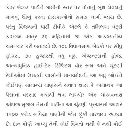
કેડર બેઝ્ડ પાર્ટીને જમીની સ્તર પર પોતાનું બૂથ લેવલનું
માળખું ઊભું કરતા દાયકાઓનો સમય લાગી જાય છે.
પરંતુ વિજયની પાર્ટી ટીવીકે એટલે કે તમિલગા વેટ્રી
કઝગમ માત્ર ૨૬ મહિનામાં જ એક અકલ્પનીય
ચમત્કાર કરી બતાવ્યો છે. ૧૦૮ વિધાનસભા બેઠકો પર સીધું
ફોકસ, ૭૦ હજારથી વધુ બૂથ એજન્ટ્સની ફોજ,
અત્યાધુનિક હાઈ-ટેક ડિજિટલ વૉર રૂમ અને ચૂંટણી
રેલીઓમાં ઉમટતી લાખોની માનવમેદની. આ બધું જોઈને
કોઈપણ સામાન્ય માણસને સવાલ થાય કે અચાનક આ
પૈસાનો વરસાદ ક્યાંથી થવા લાગ્યો? એક ચોંકાવનારા
અંદાજ મુજબ તેમની પાર્ટીના આ ચૂંટણી પ્રચારમાં આશરે
૧૫૦૦ કરોડ રૂપિયા પાણીની જેમ ફૂંકી મારવામાં આવ્યા
છે. દાન કોણે આપ્યું તેની કોઈ વિગતો નથી કે નથી કોઈ