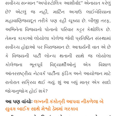
સર્વોચ્ચ સન્માન “અપોસ્ટોલિક આશીર્વાદ” એનાયત કરેલું
છે? એટલું જ નહીં, માર્ટિન અગાઉ લાઈબેરિયાના
મહાવાણિજ્યદૂત તરીકે પણ રહી ચૂક્યા છે. બીજી તરફ,
અભિનેતા વિજયનો પોતાનો પરિવાર કટ્ટર કેથોલિક છે.
તેમના કાકાઓ લોયોલા કોલેજ જેવી પ્રતિષ્ઠિત સંસ્થામાં
સર્વોચ્ચ હોદ્દાઓ પર બિરાજમાન છે. આશ્ચર્યની વાત એ છે
કે વિજયની પાર્ટી લોન્ચ થતાની સાથે જ લોયોલા
કોલેજના ભૂતપૂર્વ વિદ્યાર્થીઓનું એક વિશાળ
આંતરરાષ્ટ્રીય નેટવર્ક પાર્ટીના ફંડિંગ અને આયોજન માટે
રાતોરાત સક્રિય થઈ ગયું. શું આ બધું માત્ર એક સાદો
જોગાનુજોગ હોઈ શકે?
આ પણ વાંચોઃ
લગ્નની કંકોત્રી આપવા નીકળેલા બે
યુવક બાઈક સાથે મેશ્વો ડેમમાં ગરકાવ