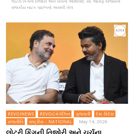
લોટરી કિંગની તિજોરી અને ચર્ચના આશીર્વાદ: સી. જોસેફ વિજયના
રાજકીય નાટક પાછળનો અસલી ખેલ
REVOINEWS
REVOઈમેગેઝિન
ગુજરાતી
દેશ-વિદેશ
May 14, 2026
રાજનીતિ
રાષ્ટ્રીય - NATIONAL
લોટરી કિંગની તિજોરી અને ચર્ચના