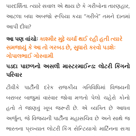
પારદર્શિતા. ત્યારે સવાલ એ થાય છે કે ગરીબોના તારણહાર,
આટલા બધા અબજો રૂપિયા કયા “ગરીબે” તમને દાનમાં
આપી દીધા?
આ પણ વાંચોઃ
કાશ્મીર મુદ્દે ચર્ચા થઈ રહી હતી ત્યારે
સમજાયું કે આ તો ગરબડ છે, સુધારો કરવો પડશેઃ
ગોપાલભાઈ ગોસ્વામી
પડદા પાછળનો અસલી માસ્ટરમાઈન્ડ: લોટરી કિંગનો
પરિવાર
ટીવીકે પાર્ટીની દરેક રાજકીય ગતિવિધિમાં વિજયની
બરાબર બાજુમાં વારંવાર જોવા મળતો પેલો ચહેરો કોનો
હતો તે જાણવું ખૂબ જરૂરી છે. એ વ્યક્તિ છે આધવ
અર્જુન, જે વિજયની પાર્ટીના મહાસચિવ છે અને સાથે જ
ભારતના પ્રખ્યાત લોટરી કિંગ સેન્ટિયાગો માર્ટિનના સગા