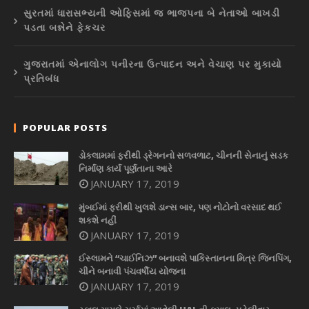
સુરતમાં ધારાસભ્યની ઓફિસમાં જ ભાજપના બે નેતાઓ બાખડી
પડતા બન્નેને ફેકચર
ગુજરાતમાં એનાલોગ પનીરના ઉત્પાદન અને વેચાણ પર મુકાયો
પ્રતિબંધ
POPULAR POSTS
ડોકલામમાં ફરીથી ડ્રેગનનો સળવળાટ, ચીનની સેનાનું સડક
નિર્માણ કાર્ય પૂર્ણતાના આરે
JANUARY 17, 2019
મુંબઈમાં ફરીથી ખુલશે ડાન્સ બાર, પણ નોટોનો વરસાદ થઈ
શકશે નહીં
JANUARY 17, 2019
ઈસ્લામને “ચાઈનિઝ” બનાવશે પાકિસ્તાનના મિત્ર જિનપિંગ,
ચીને બનાવી પંચવર્ષીય યોજના
JANUARY 17, 2019