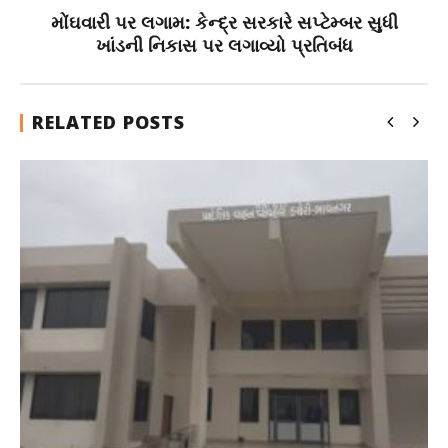
મોંઘવારી પર લગામ: કેન્દ્ર સરકારે સપ્ટેમ્બર સુધી
ખાંડની નિકાસ પર લગાવ્યો પ્રતિબંધ
RELATED POSTS