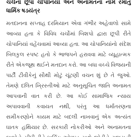
ચર્ચના છૂપા ચોપાનિયાં અને અનામતના નામે રમાતું
ધાર્મિક ષડયંત્ર
મતદાનના સપ્તાહ દરમિયાન એવા ગંભીર અહેવાલો સામે
આવ્યા હતા કે વિવિધ ચર્ચોમાં બિશપો દ્વારા છૂપી રીતે
ચોપાનિયાં વહેંચવામાં આવ્યા હતા. આ ચોપાનિયાંનો સંદેશ
બિલકુલ સ્પષ્ટ હતો કે ભાજપને હરાવવા માટે વ્યૂહાત્મક
રીતે એકજૂથ થઈને મતદાન કરો. આ બધા વચ્ચે વિજયની
પાર્ટી ટીવીકેનું સૌથી મોટું ચૂંટણી વચન શું છે તે જુઓ.
તેમણે દલિત ખ્રિસ્તીઓ માટે અનુસૂચિત જાતિ અનામત
આપવાની વાત કરી છે. આ કોઈ સામાજિક ન્યાય
અપાવવાની કવાયત નથી, પરંતુ આ ધર્માંતરણના
સમીકરણોને કાયમ માટે બદલી નાખવાનું એક અત્યંત
ઘાતક હથિયાર છે. સરકારી નોકરીઓ અને અનામતના