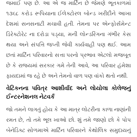
જમાઈ પણ છે. આ એ જ માર્ટિન છે જેમણે ભૂતકાળમાં
૧૩૬૮ કરોડ રૂપિયાના ઈલેક્ટોરલ બોન્ડ ખરીદીને આખા
દેશમાં સનસનાટી મચાવી હતી. તેમના પર એન્ફોર્સમેન્ટ
ડિરેક્ટોરેટ ના દરોડા પડ્યા, મની લોન્ડરિંગના ગંભીર કેસ
થયા અને સંપત્તિ જપ્તી જેવી કાર્યવાહી પણ થઈ. આમ
છતાં માર્ટિન પરિવારનો સત્તા પરનો પ્રભાવ એટલો મજબૂત
છે કે રાજ્યમાં સરકાર ગમે તેની આવે, આ પરિવાર હંમેશા
ફાયદામાં જ રહે છે અને તેમનો વાળ પણ વાંકો થતો નથી.
વેટિકનના પવિત્ર આશીર્વાદ અને લોયોલા કોલેજનું
ઈન્ટરનેશનલ નેટવર્ક
જો તમને લાગતું હોય કે આ માત્ર લોટરીના કાળા નાણાંની
રમત છે, તો તમે ભૂલ ખાઓ છો. શું તમે જાણો છો કે પોપ
બેનેડિક્ટ સોળમાએ માર્ટિન પરિવારને કેથોલિક સમુદાયનું