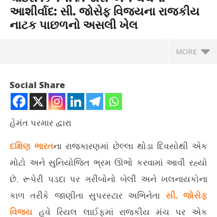
આશીર્વાદ: સી. જોસેફ વિજયના રાજકીય
નાટક પાછળનો અસલી ખેલ
MORE
Social Share
હેમંત પરમાર દ્વારા
દક્ષિણ ભારત
ના રાજકારણમાં છેલ્લા થોડા દિવસોથી એક
મોટો અને સુનિયોજિત ભ્રમ ઊભો કરવામાં આવી રહ્યો
છે. રૂપેરી પડદા પર ગરીબોનો બેલી અને ખલનાયકોના
કાળ તરીકે જાણીતા સુપરસ્ટાર અભિનેતા
સી. જોસેફ
NOW VIEWING
વિજય
હવે રિયલ લાઈફમાં રાજકીય મંચ પર એક