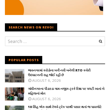
SEARCH NEWS ON REVOI
POPULAR POSTS
ભાવનગરમાં કરોડોના ખર્ચે નવી બનેલી RTO કચેરી
ઉદઘાટનની રાહ જોઈ રહી છે
AUGUST 6, 2026
ગાંધીનગરના પીંડારડા ગામ નજીક ટ્રકે રિક્ષા પર પલટી ખાતાં બે
મહિલાનાં મોત
AUGUST 6, 2026
10 સિંહ એક સાથે રેલવે ટ્રેક પરથી પસાર થતાં જ પાયલોટે