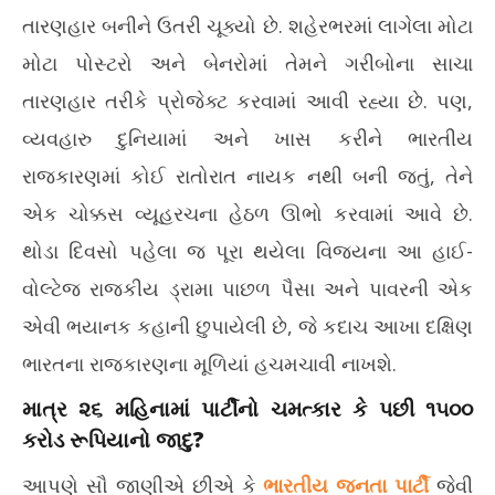
લોટરી કિંગની તિજોરી અને ચર્ચના આશીર્વાદ: સી. જોસેફ વિજયના
ભાવ
તારણહાર બનીને ઉતરી ચૂક્યો છે. શહેરભરમાં લાગેલા મોટા
રાજકીય નાટક પાછળનો અસલી ખેલ
જોઈ
May
Ma
મોટા પોસ્ટરો અને બેનરોમાં તેમને ગરીબોના સાચા
14,
14
તારણહાર તરીકે પ્રોજેક્ટ કરવામાં આવી રહ્યા છે. પણ,
2026
20
વ્યવહારુ દુનિયામાં અને ખાસ કરીને ભારતીય
રાજકારણમાં કોઈ રાતોરાત નાયક નથી બની જતું, તેને
એક ચોક્કસ વ્યૂહરચના હેઠળ ઊભો કરવામાં આવે છે.
થોડા દિવસો પહેલા જ પૂરા થયેલા વિજયના આ હાઈ-
વોલ્ટેજ રાજકીય ડ્રામા પાછળ પૈસા અને પાવરની એક
એવી ભયાનક કહાની છુપાયેલી છે, જે કદાચ આખા દક્ષિણ
ભારતના રાજકારણના મૂળિયાં હચમચાવી નાખશે.
માત્ર ૨૬ મહિનામાં પાર્ટીનો ચમત્કાર કે પછી ૧૫૦૦
કરોડ રૂપિયાનો જાદુ?
આપણે સૌ જાણીએ છીએ કે
ભારતીય જનતા પાર્ટી
જેવી