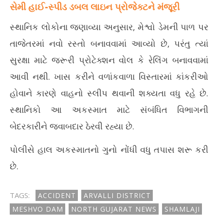
સેમી હાઈ-સ્પીડ ડબલ લાઇન પ્રોજેક્ટને મંજૂરી
સ્થાનિક લોકોના જણાવ્યા અનુસાર, મેશ્વો ડેમની પાળ પર
તાજેતરમાં નવો રસ્તો બનાવવામાં આવ્યો છે, પરંતુ ત્યાં
સુરક્ષા માટે જરૂરી પ્રોટેક્શન વોલ કે રેલિંગ બનાવવામાં
આવી નથી. ખાસ કરીને વળાંકવાળા વિસ્તારમાં કાંકરીઓ
હોવાને કારણે વાહનો સ્લીપ થવાની શક્યતા વધુ રહે છે.
સ્થાનિકો આ અકસ્માત માટે સંબંધિત વિભાગની
બેદરકારીને જવાબદાર ઠેરવી રહ્યા છે.
પોલીસે હાલ અકસ્માતનો ગુનો નોંધી વધુ તપાસ શરૂ કરી
છે.
TAGS:
ACCIDENT
ARVALLI DISTRICT
MESHVO DAM
NORTH GUJARAT NEWS
SHAMLAJI