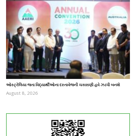
ઓસ્ટ્રેલિયા જતા વિદ્યાર્થીઓના દસ્તાવેજની ચકાસણી હવે ઝડપી બનશે
August 8, 2026
revoi
editor