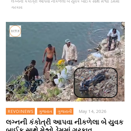
લગ્નની કંકોત્રી આપવા નીકળેલા બે યુવક બાઈક સાથે મેશ્વો ડેમમાં
ગરકાવ
May 14, 2026
REVOINEWS
ગુજરાત
ગુજરાતી
લગ્નની કંકોત્રી આપવા નીકળેલા બે યુવક
બાઈક સાથે મેશ્વો ડેમમાં ગરકાવ