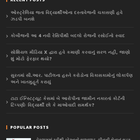
ઓસ્ટ્રેલિયા જતા વિદ્યાર્થીઓના દસ્તાવેજની ચકાસણી હવે
ઝડપી બનશે
કોબીજની આ 4 નવી રેસિપીથી બદલો રોજની રસોઈનો સ્વાદ
સોશિયલ મીડિયા X દ્વારા હવે કમાણી કરવાનું સરળ નહીં, જાણો
શું મોટો ફેરફાર થયો?
સુરતમાં સી.આર. પાટીલના હસ્તે કરોડોના વિકાસકામોનું લોકાર્પણ
અને ખાતમુહૂર્ત કરાયું
ટાટા ઈન્સ્ટિટ્યૂટ કેસમાં બે આરોપીના જામીન નકારતાં કોર્ટની
ટિપ્પણીઃ વિદ્યાર્થી છો કે માઓવાદી સમર્થક?
POPULAR POSTS
ડોકલામમાં ફરીથી ડ્રેગનનો સળવળાટ, ચીનની સેનાનું સડક