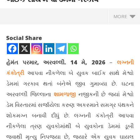
MORE
Social Share
હેમંત પરમાર, અરવલ્લી. 14 મે, 2026
–
લગ્નની
કંકોત્રી
આપવા નીકળેલા બે યુવક બાઈક સાથે મેશ્વો
ડેમમાં ગરકાવ થતાં બંનેએ જીવ ગુમાવ્યા છે. ઘટના
અરવલ્લી જિલ્લાના
શામળાજી
નજીકની છે જ્યાં મેશ્વો
ડેમ વિસ્તારમાં સર્જાયેલા કરુણ અકસ્માતે સમગ્ર પંથકને
NOW VIEWING
શોકમગ્ન બનાવી દીધું છે. લગ્નની કંકોત્રી આપવા
લગ્નની કંકોત્રી આપવા નીકળેલા બે યુવક બાઈક સાથે મેશ્વો ડેમમાં
ઓસ્
નીકળેલા ત્રણ યુવકોમાંથી બે યુવકોના ડેમમાં ડૂબી
ગરકાવ
બન
જવાથી મૃત્યુ નિપજ્યા છે, જ્યારે એક યુવક ઘાયલ
May
Ma