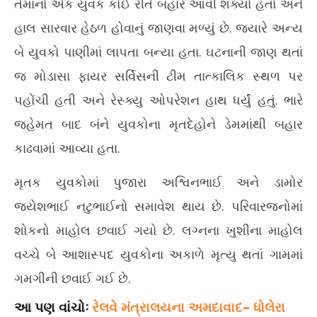
તેમાંનો એક યુવક કોઈ રીતે બહાર આવી શક્યો હતો અને
હાલ સારવાર હેઠળ હોવાનું જાણવા મળ્યું છે. જ્યારે અન્ય
બે યુવકો પાણીમાં લાપતા બન્યા હતા. ઘટનાની જાણ થતાં
જ મોડાસા ફાયર સર્વિસની ટીમ તાત્કાલિક સ્થળ પર
પહોંચી હતી અને રેસ્ક્યુ ઓપરેશન હાથ ધર્યું હતું. ભારે
જહેમત બાદ બંને યુવકોના મૃતદેહોને ડેમમાંથી બહાર
કાઢવામાં આવ્યા હતા.
મૃતક યુવકોમાં પુજારા અશ્વિનભાઈ અને ડામોર
જયેશભાઈ નટુભાઈનો સમાવેશ થાય છે. પરિવારજનોમાં
શોકનો માહોલ છવાઈ ગયો છે. લગ્નના ખુશીના માહોલ
વચ્ચે બે આશાસ્પદ યુવકોના અકાળે મૃત્યુ થતાં ગામમાં
ગમગીની છવાઈ ગઈ છે.
આ પણ વાંચોઃ
રેલવે મંત્રાલયના અમદાવાદ– ધોલેરા