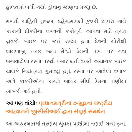
14,
14
હાલતમાં બચી ગયો હોવાનું જાણવા મળ્યું છે.
2026
20
મળતી માહિતી મુજબ, દહેગામડાથી કુશ્કી છાપરા ગામે
કાકાની દીકરીના લગ્નની કંકોત્રી આપવા માટે ત્રણ
યુવકો બાઇક પર જઈ રહ્યા હતા. દેવની મોરીથી
શામળાજી તરફ જતા મેશ્વો ડેમની પાળ પર નવા
બનાવાયેલા રસ્તા પરથી પસાર થતી વખતે અચાનક બાઇક
ચાલકે નિયંત્રણ ગુમાવ્યું હતું. રસ્તા પર આવેલા વળાંક
અને કાંકરીઓના કારણે બાઇક સીધી ડેમના પાણીમાં
ખાબકી ગઈ હતી.
આ પણ વાંચોઃ
પ્રધાનમંત્રીના ૭-મુદ્દાના રાષ્ટ્રીય
આહ્વાનને જીસીસીઆઈ દ્વારા સંપૂર્ણ સમર્થન
આ અકસ્માતમાં ત્રણેય યુવકો પાણીમાં તણાઈ ગયા હતા.