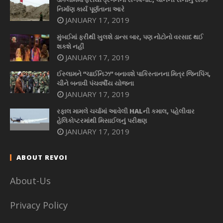
નિર્માણ કાર્ય પૂર્ણતાના આરે
JANUARY 17, 2019
મુંબઈમાં ફરીથી ખુલશે ડાન્સ બાર, પણ નોટોનો વરસાદ થઈ
શકશે નહીં
JANUARY 17, 2019
ઈસ્લામને “ચાઈનિઝ” બનાવશે પાકિસ્તાનના મિત્ર જિનપિંગ,
ચીને બનાવી પંચવર્ષીય યોજના
JANUARY 17, 2019
રફાલ મામલે ચર્ચામાં આવેલી HALની કમાલ, પહેલીવાર
હેલિકોપ્ટરમાંથી મિસાઈલનું પરીક્ષણ
JANUARY 17, 2019
ABOUT REVOI
About-Us
Privacy Policy