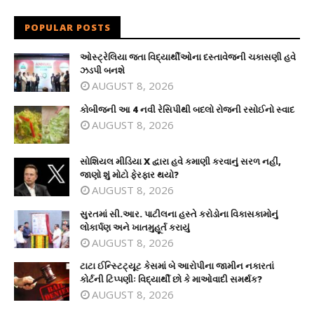
POPULAR POSTS
ઓસ્ટ્રેલિયા જતા વિદ્યાર્થીઓના દસ્તાવેજની ચકાસણી હવે
ઝડપી બનશે
AUGUST 8, 2026
કોબીજની આ 4 નવી રેસિપીથી બદલો રોજની રસોઈનો સ્વાદ
AUGUST 8, 2026
સોશિયલ મીડિયા X દ્વારા હવે કમાણી કરવાનું સરળ નહીં,
જાણો શું મોટો ફેરફાર થયો?
AUGUST 8, 2026
સુરતમાં સી.આર. પાટીલના હસ્તે કરોડોના વિકાસકામોનું
લોકાર્પણ અને ખાતમુહૂર્ત કરાયું
AUGUST 8, 2026
ટાટા ઈન્સ્ટિટ્યૂટ કેસમાં બે આરોપીના જામીન નકારતાં
કોર્ટની ટિપ્પણીઃ વિદ્યાર્થી છો કે માઓવાદી સમર્થક?
AUGUST 8, 2026