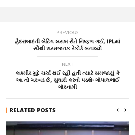
PREVIOUS
હૈદરાબાદની બેટિંગ ખરાબ રીતે નિષ્ફળ ગઈ, IPLમાં
સૌથી શરમજનક રેકોર્ડ બનાવ્યો
NEXT
કાશ્મીર મુદ્દે ચર્ચા થઈ રહી હતી ત્યારે સમજાયું કે
આ તો ગરબડ છે, સુધારો કરવો પડશેઃ ગોપાલભાઈ
ગોસ્વામી
RELATED POSTS