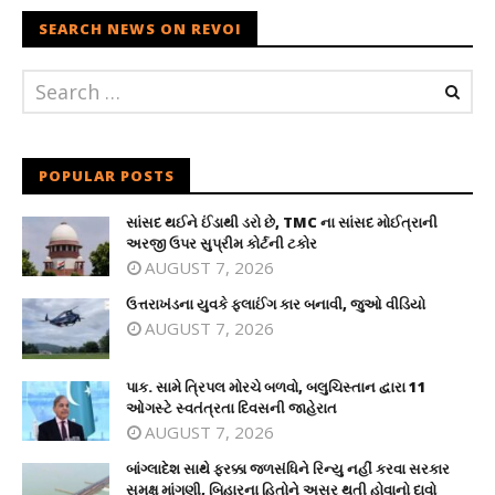
SEARCH NEWS ON REVOI
POPULAR POSTS
સાંસદ થઈને ઈંડાથી ડરો છે, TMC ના સાંસદ મોઈત્રાની
અરજી ઉપર સુપ્રીમ કોર્ટની ટકોર
AUGUST 7, 2026
ઉત્તરાખંડના યુવકે ફ્લાઈંગ કાર બનાવી, જુઓ વીડિયો
AUGUST 7, 2026
પાક. સામે ત્રિપલ મોરચે બળવો, બલુચિસ્તાન દ્વારા 11
ઓગસ્ટે સ્વતંત્રતા દિવસની જાહેરાત
AUGUST 7, 2026
બાંગ્લાદેશ સાથે ફરક્કા જળસંધિને રિન્યુ નહીં કરવા સરકાર
સમક્ષ માંગણી, બિહારના હિતોને અસર થતી હોવાનો દાવો