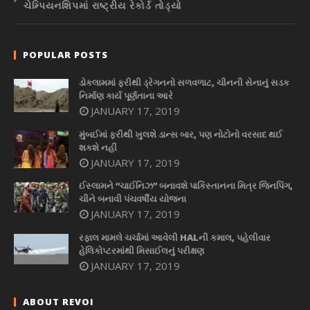
ચેમ્પિયનશિપમાં રાષ્ટ્રીય રેકોર્ડ તોડ્યો
POPULAR POSTS
ડોકલામમાં ફરીથી ડ્રેગનનો સળવળાટ, ચીનની સેનાનું સડક
નિર્માણ કાર્ય પૂર્ણતાના આરે
JANUARY 17, 2019
મુંબઈમાં ફરીથી ખુલશે ડાન્સ બાર, પણ નોટોનો વરસાદ થઈ
શકશે નહીં
JANUARY 17, 2019
ઈસ્લામને “ચાઈનિઝ” બનાવશે પાકિસ્તાનના મિત્ર જિનપિંગ,
ચીને બનાવી પંચવર્ષીય યોજના
JANUARY 17, 2019
રફાલ મામલે ચર્ચામાં આવેલી HALની કમાલ, પહેલીવાર
હેલિકોપ્ટરમાંથી મિસાઈલનું પરીક્ષણ
JANUARY 17, 2019
ABOUT REVOI