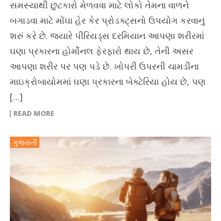
સમસ્યાથી છુટકારો મેળવવા માટે લોકો તેમના વાળને
બગાડવા માટે મોંઘા હેર કેર પ્રોડક્ટ્સનો ઉપયોગ કરવાનું
શરું કરે છે. જ્યારે પીરિયડ્સ દરમિયાન આપણા શરીરમાં
ઘણા પ્રકારના હોર્મોનલ ફેરફારો થાય છે, તેની અસર
આપણા શરીર પર પણ પડે છે. ખોપરી ઉપરની ચામડીના
માઇક્રોબાયોમમાં ઘણા પ્રકારના બેક્ટેરિયા હોય છે, પણ
[…]
READ MORE
ગુજરાતી