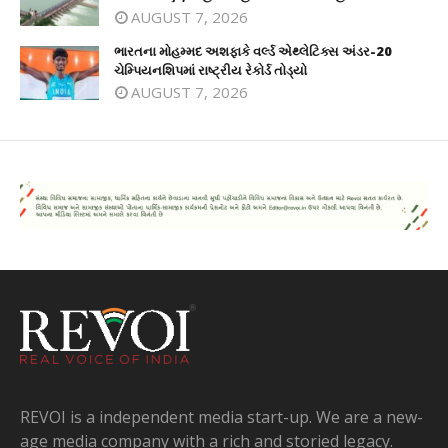
AUGUST 7, 2026
ભારતના મોહમ્મદ અશફાકે વર્લ્ડ એથ્લેટિક્સ અંડર-20
ચેમ્પિયનશિપમાં રાષ્ટ્રીય રેકોર્ડ તોડ્યો
AUGUST 7, 2026
REVOI is a independent media start-up. We are a new-
age media company with a rich and storied legacy.