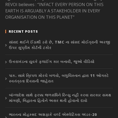
REVOI believes : “INFACT EVERY PERSON ON THIS
EARTH IS ARGUABLY A STAKEHOLDER IN EVERY
ORGANISATION ON THIS PLANET”
RECENT POSTS
સાંસદ થઈને ઈંડાથી ડરો છે, TMC ના સાંસદ મોઈત્રાની અરજી
ઉપર સુપ્રીમ કોર્ટની ટકોર
ઉત્તરાખંડના યુવકે ફ્લાઈંગ કાર બનાવી, જુઓ વીડિયો
પાક. સામે ત્રિપલ મોરચે બળવો, બલુચિસ્તાન દ્વારા 11 ઓગસ્ટે
સ્વતંત્રતા દિવસની જાહેરાત
બાંગ્લાદેશ સાથે ફરક્કા જળસંધિને રિન્યુ નહીં કરવા સરકાર સમક્ષ
માંગણી, બિહારના હિતોને અસર થતી હોવાનો દાવો
ભારતના મોહમ્મદ અશફાકે વર્લ્ડ એથ્લેટિક્સ અંડર-20