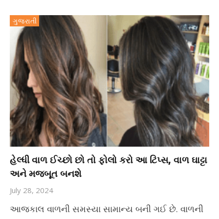
ગુજરાતી
હેલ્ધી વાળ ઈચ્છો છો તો ફોલો કરો આ ટિપ્સ, વાળ ઘાટ્ટા
અને મજબૂત બનશે
July 28, 2024
આજકાલ વાળની સમસ્યા સામાન્ય બની ગઈ છે. વાળની