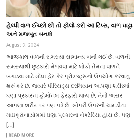
હેલ્ધી વાળ ઈચ્છો છો તો ફોલો કરો આ ટિપ્સ, વાળ ઘાટ્ટા
અને મજબૂત બનશે
August 9, 2024
આજકાલ વાળની સમસ્યા સામાન્ય બની ગઈ છે. વાળની
સમસ્યાથી છુટકારો મેળવવા માટે લોકો તેમના વાળને
બગાડવા માટે મોંઘા હેર કેર પ્રોડક્ટ્સનો ઉપયોગ કરવાનું
શરું કરે છે. જ્યારે પીરિયડ્સ દરમિયાન આપણા શરીરમાં
ઘણા પ્રકારના હોર્મોનલ ફેરફારો થાય છે, તેની અસર
આપણા શરીર પર પણ પડે છે. ખોપરી ઉપરની ચામડીના
માઇક્રોબાયોમમાં ઘણા પ્રકારના બેક્ટેરિયા હોય છે, પણ
[…]
READ MORE