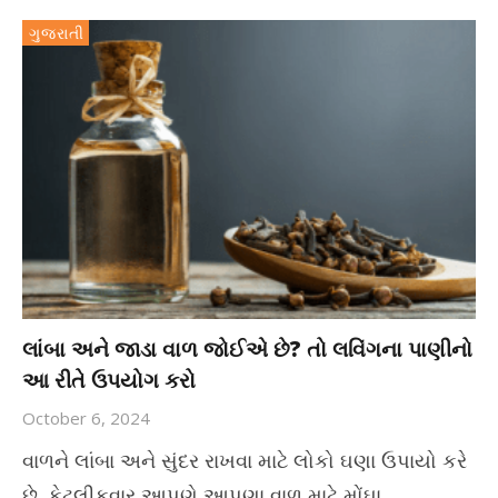
ગુજરાતી
લાંબા અને જાડા વાળ જોઈએ છે? તો લવિંગના પાણીનો
આ રીતે ઉપયોગ કરો
October 6, 2024
વાળને લાંબા અને સુંદર રાખવા માટે લોકો ઘણા ઉપાયો કરે
છે. કેટલીકવાર આપણે આપણા વાળ માટે મોંઘા