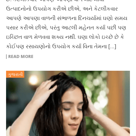
ઉત્પાદનોનો ઉપયોગ કરીએ છીએ, અને કેટલીકવાર
આપણે આપણા વાળની સંભાળના દિનચર્યામાં ઘણો સમય
પસાર કરીએ છીએ, પરંતુ આટલી મહેનત કર્યા પછી પણ
ઇચ્છિત વાળ મેળવવા શક્ય નથી. ઘણા લોકો ઇચ્છે છે કે
કોઈપણ રસાયણોનો ઉપયોગ કર્યા વિના તેમના […]
READ MORE
ગુજરાતી