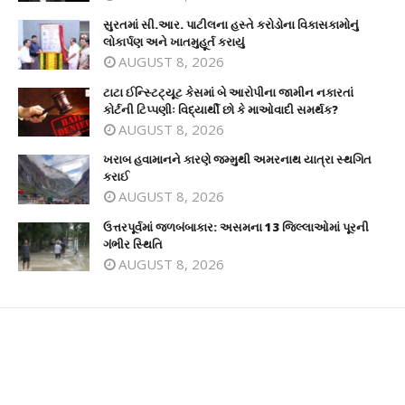
સુરતમાં સી.આર. પાટીલના હસ્તે કરોડોના વિકાસકામોનું
લોકાર્પણ અને ખાતમુહૂર્ત કરાયું
AUGUST 8, 2026
ટાટા ઈન્સ્ટિટ્યૂટ કેસમાં બે આરોપીના જામીન નકારતાં
કોર્ટની ટિપ્પણીઃ વિદ્યાર્થી છો કે માઓવાદી સમર્થક?
AUGUST 8, 2026
ખરાબ હવામાનને કારણે જમ્મુથી અમરનાથ યાત્રા સ્થગિત
કરાઈ
AUGUST 8, 2026
ઉત્તરપૂર્વમાં જળબંબાકાર: અસમના 13 જિલ્લાઓમાં પૂરની
ગંભીર સ્થિતિ
AUGUST 8, 2026