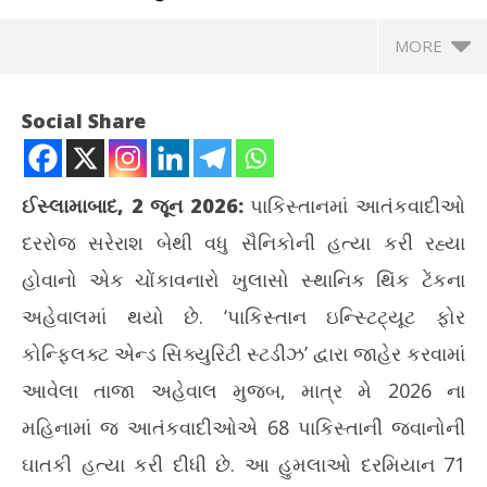
MORE
Social Share
ઈસ્લામાબાદ, 2 જૂન 2026:
પાકિસ્તાનમાં આતંકવાદીઓ
દરરોજ સરેરાશ બેથી વધુ સૈનિકોની હત્યા કરી રહ્યા
હોવાનો એક ચોંકાવનારો ખુલાસો સ્થાનિક થિંક ટેંકના
અહેવાલમાં થયો છે. ‘પાકિસ્તાન ઇન્સ્ટિટ્યૂટ ફોર
કોન્ફ્લિક્ટ એન્ડ સિક્યુરિટી સ્ટડીઝ’ દ્વારા જાહેર કરવામાં
NOW VIEWING
આવેલા તાજા અહેવાલ મુજબ, માત્ર મે 2026 ના
પાકિસ્તાનમાં આતંકી હુમલામાં દરરોજ બે સૈનિકોના થાય છે મોત,
સોશ
મહિનામાં જ આતંકવાદીઓએ 68 પાકિસ્તાની જવાનોની
અહેવાલમાં ચોંકાવનારો ખુલાસો
ફેર
ઘાતકી હત્યા કરી દીધી છે. આ હુમલાઓ દરમિયાન 71
June
Ju