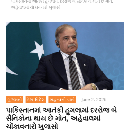
પાકિસ્તાનમાં આતંકી હુમલામાં દરરોજ બે સૈનિકોના થાય છે મોત,
અહેવાલમાં ચોંકાવનારો ખુલાસો
June 2, 2026
ગુજરાતી
દેશ-વિદેશ
મહત્વની વાતો
પાકિસ્તાનમાં આતંકી હુમલામાં દરરોજ બે
સૈનિકોના થાય છે મોત, અહેવાલમાં
ચોંકાવનારો ખુલાસો