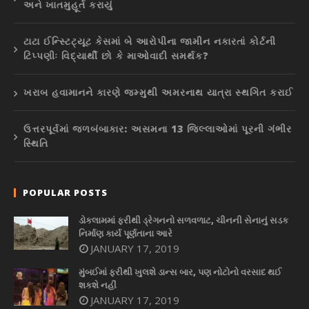
અને ખાતમુહૂર્ત કરાયું
ટાટા ઈન્સ્ટિટ્યૂટ કેસમાં બે આરોપીના જામીન નકારતાં કોર્ટની
ટિપ્પણીઃ વિદ્યાર્થી છો કે માઓવાદી સમર્થક?
ખરાબ હવામાનને કારણે જમ્મુથી અમરનાથ યાત્રા સ્થગિત કરાઈ
ઉત્તરપૂર્વમાં જળબંબાકાર: અસમના 13 જિલ્લાઓમાં પૂરની ગંભીર
સ્થિતિ
POPULAR POSTS
ડોકલામમાં ફરીથી ડ્રેગનનો સળવળાટ, ચીનની સેનાનું સડક
નિર્માણ કાર્ય પૂર્ણતાના આરે
JANUARY 17, 2019
મુંબઈમાં ફરીથી ખુલશે ડાન્સ બાર, પણ નોટોનો વરસાદ થઈ
શકશે નહીં
JANUARY 17, 2019