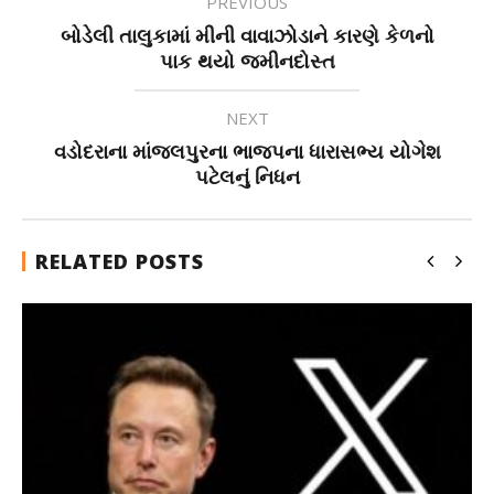
PREVIOUS
બોડેલી તાલુકામાં મીની વાવાઝોડાને કારણે કેળનો
પાક થયો જમીનદોસ્ત
NEXT
વડોદરાના માંજલપુરના ભાજપના ધારાસભ્ય યોગેશ
પટેલનું નિધન
RELATED POSTS