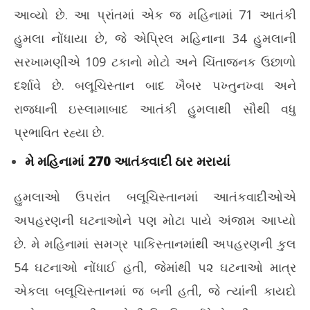
આવ્યો છે. આ પ્રાંતમાં એક જ મહિનામાં 71 આતંકી
હુમલા નોંધાયા છે, જે એપ્રિલ મહિનાના 34 હુમલાની
સરખામણીએ 109 ટકાનો મોટો અને ચિંતાજનક ઉછાળો
દર્શાવે છે. બલૂચિસ્તાન બાદ ખૈબર પખ્તુનખ્વા અને
રાજધાની ઇસ્લામાબાદ આતંકી હુમલાથી સૌથી વધુ
પ્રભાવિત રહ્યા છે.
મે મહિનામાં 270 આતંકવાદી ઠાર મરાયાં
હુમલાઓ ઉપરાંત બલૂચિસ્તાનમાં આતંકવાદીઓએ
અપહરણની ઘટનાઓને પણ મોટા પાયે અંજામ આપ્યો
છે. મે મહિનામાં સમગ્ર પાકિસ્તાનમાંથી અપહરણની કુલ
54 ઘટનાઓ નોંધાઈ હતી, જેમાંથી ૫૨ ઘટનાઓ માત્ર
એકલા બલૂચિસ્તાનમાં જ બની હતી, જે ત્યાંની કાયદો