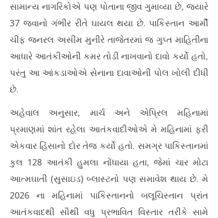
2,
2,
સામાન્ય નાગરિકોએ પણ પોતાના જીવ ગુમાવ્યા છે, જ્યારે
2026
20
37 જવાનો ગંભીર રીતે ઘાયલ થયા છે. પાકિસ્તાન આર્મી
ચીફ જનરલ અસીમ મુનીરે તાજેતરમાં જ ગુપ્ત માહિતીના
આધારે આતંકીઓની કમર તોડી નાખવાનો દાવો કર્યો હતો,
પરંતુ આ આંકડાઓએ સેનાના દાવાઓની પોલ ખોલી દીધી
છે.
અહેવાલ અનુસાર, માર્ચ અને એપ્રિલ મહિનામાં
પ્રમાણમાં શાંત રહેલા આતંકવાદીઓએ મે મહિનામાં ફરી
એકવાર હિંસાનો દોર તેજ કર્યો હતો. સમગ્ર પાકિસ્તાનમાં
કુલ 128 આતંકી હુમલા નોંધાયા હતા, જેમાં ચાર મોટા
આત્મઘાતી (સુસાઇડ) બ્લાસ્ટનો પણ સમાવેશ થાય છે. મે
2026 ના મહિનામાં પાકિસ્તાનનો બલૂચિસ્તાન પ્રાંત
આતંકવાદથી સૌથી વધુ પ્રભાવિત વિસ્તાર તરીકે સામે