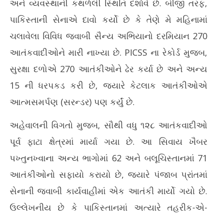
અને વ્યવસ્થાની કથળેલી સ્થિતિ દર્શાવે છે. બીજી તરફ,
પાકિસ્તાની સેનાએ દાવો કર્યો છે કે તેણે મે મહિનામાં
ચલાવેલા વિવિધ જવાબી સૈન્ય અભિયાનો દરમિયાન 270
આતંકવાદીઓને મારી નાખ્યા છે. PICSS ના રેકોર્ડ મુજબ,
સુરક્ષા દળોએ 270 આતંકીઓને ઢેર કર્યા છે અને અન્ય
15 ની ધરપકડ કરી છે, જ્યારે કેટલાક આતંકીઓએ
આત્મસમર્પણ (સરન્ડર) પણ કર્યું છે.
અહેવાલની વિગતો મુજબ, સૌથી વધુ ૧૨૮ આતંકવાદીઓ
પૂર્વ ફાટા ક્ષેત્રમાં માર્યા ગયા છે. આ સિવાય ખૈબર
પખ્તુનખ્વાના અન્ય ભાગોમાં 62 અને બલૂચિસ્તાનમાં 71
આતંકીઓનો સફાયો કરાયો છે, જ્યારે પંજાબ પ્રાંતમાં
સેનાની જવાબી કાર્યવાહીમાં એક આતંકી માર્યો ગયો છે.
ઉલ્લેખનીય છે કે પાકિસ્તાનમાં અત્યારે તહરીક-એ-