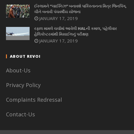
ઈસ્લામને “ચાઈનિઝ” બનાવશે પાકિસ્તાનના મિત્ર જિનપિંગ,
ચીને બનાવી પંચવર્ષીય યોજના
JANUARY 17, 2019
રફાલ મામલે ચર્ચામાં આવેલી HALની કમાલ, પહેલીવાર
હેલિકોપ્ટરમાંથી મિસાઈલનું પરીક્ષણ
JANUARY 17, 2019
ABOUT REVOI
About-Us
Privacy Policy
Complaints Redressal
Contact-Us