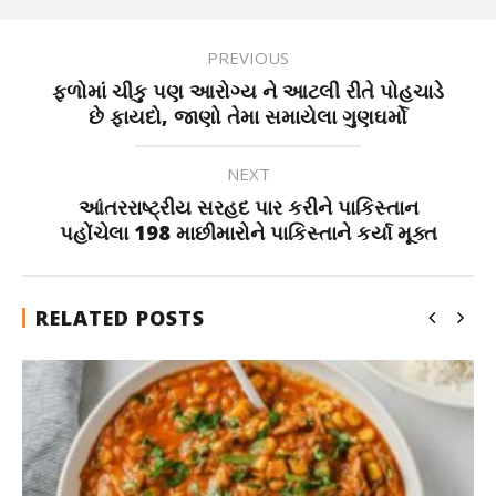
PREVIOUS
ફળોમાં ચીકુ પણ આરોગ્ય ને આટલી રીતે પોહચાડે
છે ફાયદો, જાણો તેમા સમાયેલા ગુણઘર્મો
NEXT
આંતરરાષ્ટ્રીય સરહદ પાર કરીને પાકિસ્તાન
પહોંચેલા 198 માછીમારોને પાકિસ્તાને કર્યા મૂક્ત
RELATED POSTS