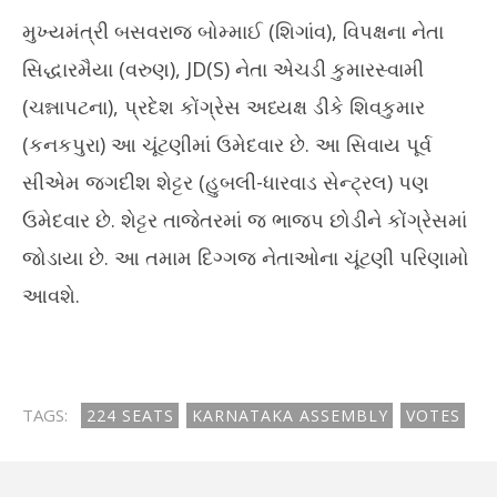
મુખ્યમંત્રી બસવરાજ બોમ્માઈ (શિગાંવ), વિપક્ષના નેતા
સિદ્ધારમૈયા (વરુણ), JD(S) નેતા એચડી કુમારસ્વામી
(ચન્નાપટના), પ્રદેશ કોંગ્રેસ અધ્યક્ષ ડીકે શિવકુમાર
(કનકપુરા) આ ચૂંટણીમાં ઉમેદવાર છે. આ સિવાય પૂર્વ
સીએમ જગદીશ શેટ્ટર (હુબલી-ધારવાડ સેન્ટ્રલ) પણ
ઉમેદવાર છે. શેટ્ટર તાજેતરમાં જ ભાજપ છોડીને કોંગ્રેસમાં
જોડાયા છે. આ તમામ દિગ્ગજ નેતાઓના ચૂંટણી પરિણામો
આવશે.
TAGS:
224 SEATS
KARNATAKA ASSEMBLY
VOTES