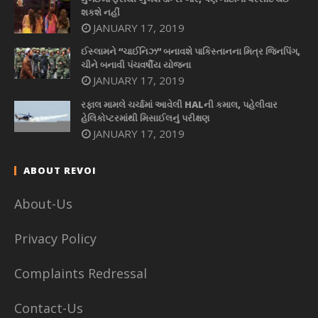
શકશે નહીં
JANUARY 17, 2019
ઈસ્લામને “ચાઈનિઝ” બનાવશે પાકિસ્તાનના મિત્ર જિનપિંગ,
ચીને બનાવી પંચવર્ષીય યોજના
JANUARY 17, 2019
રફાલ મામલે ચર્ચામાં આવેલી HALની કમાલ, પહેલીવાર
હેલિકોપ્ટરમાંથી મિસાઈલનું પરીક્ષણ
JANUARY 17, 2019
ABOUT REVOI
About-Us
Privacy Policy
Complaints Redressal
Contact-Us