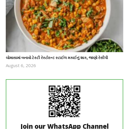
ચોમાસામાં બનાવો ટેસ્ટી રેસ્ટોરન્ટ સ્ટાઈલ મકાઈનું શાક, જાણો રેસીપી
August 6, 2026
revoi
editor
Join our WhatsApp Channel