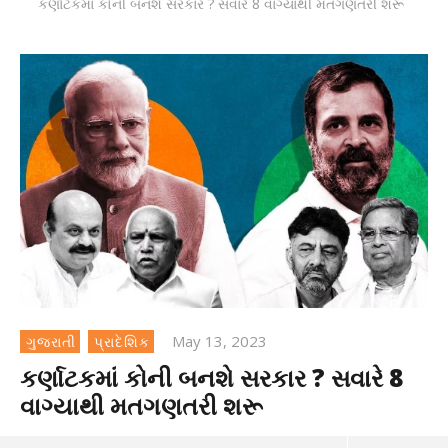
કર્ણાટકમાં કોની બનશે સરકાર ? સવારે 8 વાગ્યાથી મતગણતરી શરૂ
May 13, 2023
ગુજરાતી
પ્રાદેશિક
કર્ણાટકમાં કોની બનશે સરકાર ? સવારે 8
વાગ્યાથી મતગણતરી શરૂ