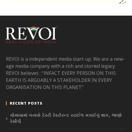
REVOI is a independent media start-up. We are a new-
age media company with a rich and storied legacy.
REVOI believes : “INFACT EVERY PERSON ON THIS
EARTH IS ARGUABLY A STAKEHOLDER IN EVERY
ORGANISATION ON THIS PLANET”
RECENT POSTS
ચોમાસામાં બનાવો ટેસ્ટી રેસ્ટોરન્ટ સ્ટાઈલ મકાઈનું શાક, જાણો
રેસીપી