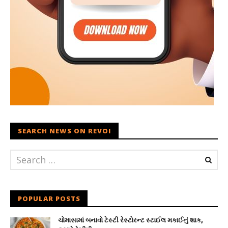
SEARCH NEWS ON REVOI
POPULAR POSTS
ચોમાસામાં બનાવો ટેસ્ટી રેસ્ટોરન્ટ સ્ટાઈલ મકાઈનું શાક,