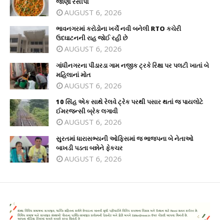
જાણો રેસીપી
AUGUST 6, 2026
ભાવનગરમાં કરોડોના ખર્ચે નવી બનેલી RTO કચેરી
ઉદઘાટનની રાહ જોઈ રહી છે
AUGUST 6, 2026
ગાંધીનગરના પીંડારડા ગામ નજીક ટ્રકે રિક્ષા પર પલટી ખાતાં બે
મહિલાનાં મોત
AUGUST 6, 2026
10 સિંહ એક સાથે રેલવે ટ્રેક પરથી પસાર થતાં જ પાયલોટે
ઈમરજન્સી બ્રેક લગાવી
AUGUST 6, 2026
સુરતમાં ધારાસભ્યની ઓફિસમાં જ ભાજપના બે નેતાઓ
બાખડી પડતા બન્નેને ફેકચર
AUGUST 6, 2026