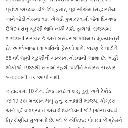
પ્રદેશ અધ્યક્ષ ડીકે શિવકુમાર, પૂર્વ સીએમ સિદ્ધારમૈયા
અને જેડીએસના વડા એચડી કુમારસ્વામી જેવા દિગ્ગજ
ઉમેદવારોનું ચૂંટણી ભાવિ નક્કી થશે. હાલમાં, રાજ્યમાં
ભાજપની સરકાર છે અને બસવરાજ બોમ્માઈ મુખ્યમંત્રી
છે. આજે ભાજપના ભાવિનો ફેંસલો થશે. કારણ કે પાર્ટીને
38 વર્ષ જૂની ચૂંટણીની માન્યતા તોડવાની આશા છે. અહીં
લોકોએ 1985થી સત્તામાં રહેલી પાર્ટીને ક્યારેય સરકાર
બનાવવાની તક આપી નથી.
કર્ણાટકમાં 10 મેના રોજ મતદાન થયું હતું અને રેકોર્ડ
73.19 ટકા મતદાન થયું હતું. સત્તાધારી ભાજપ, કોંગ્રેસ
અને પૂર્વ વડાપ્રધાન એચડી દેવગૌડાની જેડી(એસ) વચ્ચે
ત્રિકોણીય મુકાબલો છે. જો કે એક્ઝિટ પોલમાં કોંગ્રેસને