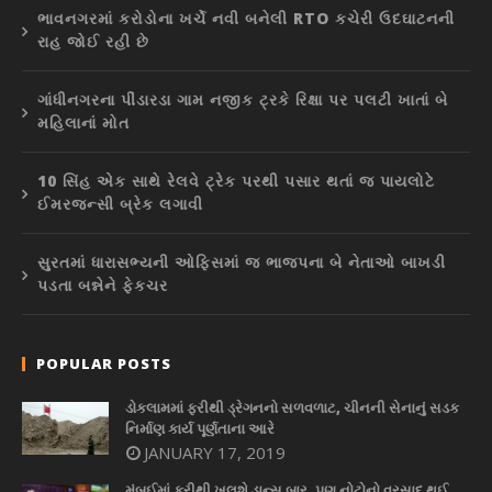
ભાવનગરમાં કરોડોના ખર્ચે નવી બનેલી RTO કચેરી ઉદઘાટનની
રાહ જોઈ રહી છે
ગાંધીનગરના પીંડારડા ગામ નજીક ટ્રકે રિક્ષા પર પલટી ખાતાં બે
મહિલાનાં મોત
10 સિંહ એક સાથે રેલવે ટ્રેક પરથી પસાર થતાં જ પાયલોટે
ઈમરજન્સી બ્રેક લગાવી
સુરતમાં ધારાસભ્યની ઓફિસમાં જ ભાજપના બે નેતાઓ બાખડી
પડતા બન્નેને ફેકચર
POPULAR POSTS
ડોકલામમાં ફરીથી ડ્રેગનનો સળવળાટ, ચીનની સેનાનું સડક
નિર્માણ કાર્ય પૂર્ણતાના આરે
JANUARY 17, 2019
મુંબઈમાં ફરીથી ખુલશે ડાન્સ બાર, પણ નોટોનો વરસાદ થઈ