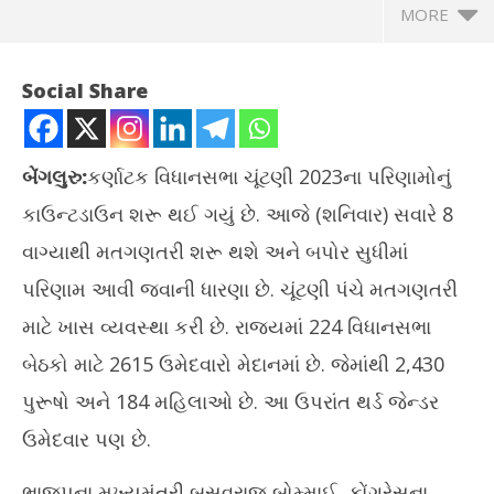
MORE
Social Share
બેંગલુરુ:
કર્ણાટક વિધાનસભા ચૂંટણી 2023ના પરિણામોનું
કાઉન્ટડાઉન શરૂ થઈ ગયું છે. આજે (શનિવાર) સવારે 8
વાગ્યાથી મતગણતરી શરૂ થશે અને બપોર સુધીમાં
પરિણામ આવી જવાની ધારણા છે. ચૂંટણી પંચે મતગણતરી
માટે ખાસ વ્યવસ્થા કરી છે. રાજ્યમાં 224 વિધાનસભા
NOW VIEWING
બેઠકો માટે 2615 ઉમેદવારો મેદાનમાં છે. જેમાંથી 2,430
કર્ણાટકમાં કોની બનશે સરકાર ? સવારે 8 વાગ્યાથી મતગણતરી શરૂ
ચોમ
પુરૂષો અને 184 મહિલાઓ છે. આ ઉપરાંત થર્ડ જેન્ડર
May
Ma
ઉમેદવાર પણ છે.
13,
13
2023
20
ભાજપના મુખ્યમંત્રી બસવરાજ બોમ્માઈ, કોંગ્રેસના