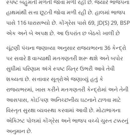
સ્પષ્ટ બહુમતી મળતી જોવા મળી રહી છે. જ્યારે ભાજપના
હાથમાંથી સત્તા છૂટતી જોવા મળી રહી છે. હાલમાં ભાજપ
પાસે 116 ધારાસભ્યો છે. કોંગ્રેસ પાસે 69, JD(S) 29, BSP
એક અને બે અપક્ષ છે. આ ઉપરાંત છ બેઠકો ખાલી છે
ચૂંટણી પંચના જણાવ્યા અનુસાર રાજ્યભરના 36 કેન્દ્રો
પર સવારે 8 વાગ્યાથી મતગણતરી શરૂ થશે અને બપોર
સુધીમાં પરિણામ અંગે સ્પષ્ટ ચિત્ર ઉભરી આવે તેવી
શક્યતા છે. સત્તાવાર સૂત્રોએ જણાવ્યું હતું કે
રાજ્યભરમાં, ખાસ કરીને મતગણતરી કેન્દ્રોમાં અને તેની
આસપાસ, કોઈપણ અનિચ્છનીય ઘટનાને ટાળવા માટે
વિસ્તૃત સુરક્ષા વ્યવસ્થા કરવામાં આવી છે. મોટાભાગના
એક્ઝિટ પોલમાં કોંગ્રેસ અને ભાજપ વચ્ચે ચુસ્ત ટક્કરનું
અનુમાન છે.