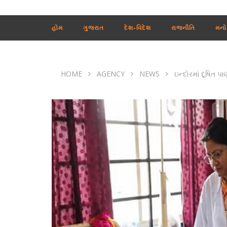
હોમ
ગુજરાત
દેશ-વિદેશ
રાજનીતિ
મનો
HOME
AGENCY
NEWS
ઇન્દોરમાં દૂષિત 