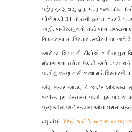
પહેલું મૃત્યુ થયું હતું, પરંતુ જવાબદાર લ
લોકોમાંથી 34 લોકોની હાલત એટલી ખરાબ 
અહીં, ભગીરથપુરાનો મોટો ભાગ રાજ્યના શહ
વિધાનસભા મતવિસ્તાર ઇન્દોર-1 માં આવે છે
આરોગ્ય વિભાગની ટીમોએ ભગીરથપુરા વિસ્તા
મોટાભાગના ઘરોમાં ઉલટી અને ઝાડા થઈ રહ્
પાણીનું કારણ નક્કી કરવા માટે વિસ્તારની પા
એવું બહાર આવ્યું કે જાહેર શૌચાલય મ
ભગીરથપુરા વિસ્તારને પાણી પૂરું પાડે છે. 
પ્રણાલીમાં અને રહેવાસીઓના ઘરોમાં વહેતું 
વધુ વાંચો:
દિલ્હી અને ઉત્તર ભારતના ઘણા ભ