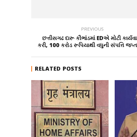
PREVIOUS
છત્તીસગઢ દારૂ કૌભાંડમાં EDએ મોટી કાર્યવ
કરી, 100 કરોડ રૂપિયાથી વધુની સંપત્તિ જપ્
RELATED POSTS