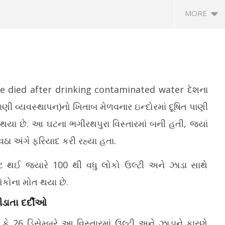
MORE
e died after drinking contaminated water દેશના
ાણી વ્યવસ્થાપન)નો ખિતાબ મેળવનાર ઇન્દોરમાં દૂષિત પાણી
 છે. આ ઘટના ભગીરથપુરા વિસ્તારમાં બની હતી, જ્યાં
કાઉન્ટ હેક કરવાની નવી
IIT દિલ્હીના 57મા દીક્ષાંત સમારોહમાં પીએમ
હવ
ઠા અંગે ફરિયાદ કરી રહ્યા હતા.
પ ફાઇલોથી સાવધ રહેવા ગૃહ
મોદી રહેશે ઉપસ્થિત
ગા
ની અપીલ
December
D
પષ્ટ થઈ જ્યારે 100 થી વધુ લોકો ઉલ્ટી અને ઝાડા સાથે
er
31, 2025
3
5
ોકોના મોત થયા છે.
ડાતા દર્દીઓ
 26 ડિસેમ્બરે આ વિસ્તારમાં ઉલ્ટી અને ઝાડાને કારણે