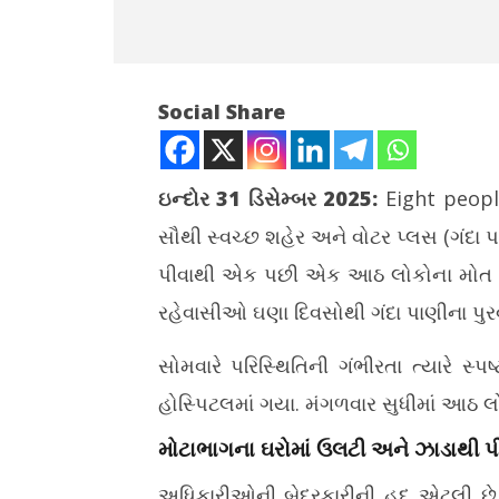
Social Share
ઇન્દોર 31 ડિસેમ્બર 2025:
Eight peopl
સૌથી સ્વચ્છ શહેર અને વોટર પ્લસ (ગંદા પ
NOW VIEWING
પીવાથી એક પછી એક આઠ લોકોના મોત થયા
ઇન્દોરમાં દૂષિત પાણી પીવાથી 8 ના મોત,
વોટ્સએપ એ
રહેવાસીઓ ઘણા દિવસોથી ગંદા પાણીના પુરવ
તપાસના આદેશ અપાયો
તરકીબ, ઝિ
મંત્રાલય
December
સોમવારે પરિસ્થિતિની ગંભીરતા ત્યારે સ્
Decemb
31, 2025
31, 202
હોસ્પિટલમાં ગયા. મંગળવાર સુધીમાં આઠ લ
મોટાભાગના ઘરોમાં ઉલટી અને ઝાડાથી પી
અધિકારીઓની બેદરકારીની હદ એટલી છે કે