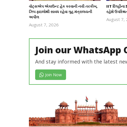
વોટ્સએપ એકાઉન્ટ હેક કરવાની નવી તરકીબ,
IIT દિલ્હીના 
ઝિપ ફાઇલોથી સાવધ રહેવા ગૃહ મંત્રાલયની
રહેશે ઉપસ્થિ
અપીલ
August 7,
August 7, 2026
revoi
editor
Join our WhatsApp 
And stay informed with the latest ne
Join Now