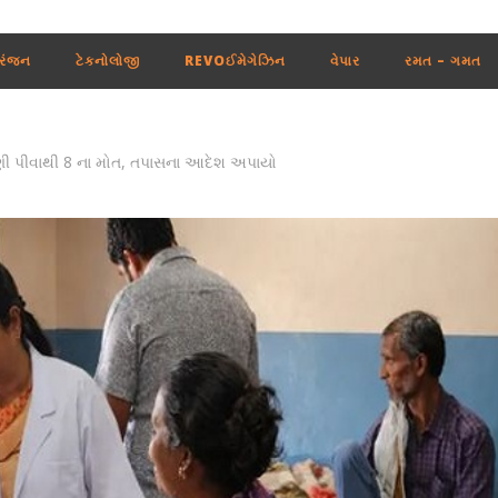
રંજન
ટેકનોલોજી
REVOઈમેગેઝિન
વેપાર
રમત – ગમત
પાણી પીવાથી 8 ના મોત, તપાસના આદેશ અપાયો