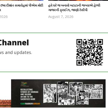
57મા દીક્ષાંત સમારોહમાં પીએમ મોદી
હવે ઘરે જ બનાવો બટાટાની જગ્યાએ હેલ્ધી
ત
ગાજરની ફ્રાઈઝ, જાણો રેસીપી
 2026
August 7, 2026
revoi
revoi
editor
editor
Channel
ws and updates.