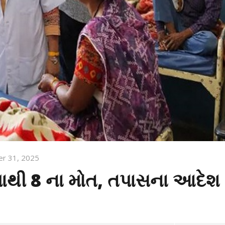
r 31, 2025
પીવાથી 8 ના મોત, તપાસના આદેશ