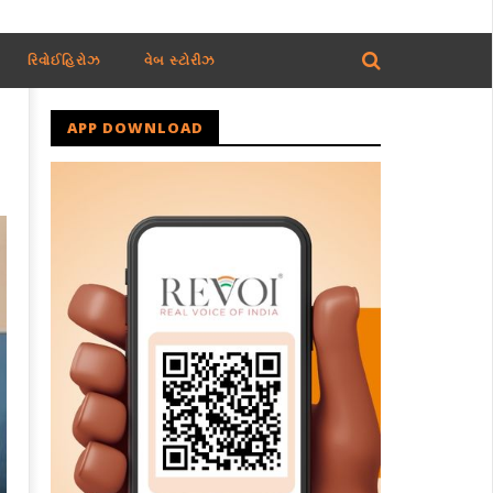
રિવોઈહિરોઝ
વેબ સ્ટોરીઝ
APP DOWNLOAD