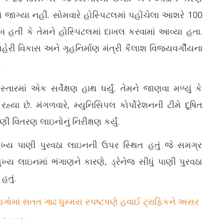
ોકો જાગ્યા નહીં. સોમવારે હોસ્પિટલમાં પહોંચેલા આશરે 100
હતી કે તેમને હોસ્પિટલમાં દાખલ કરવામાં આવ્યા હતા.
ેરી વિકાસ અને ગૃહનિર્માણ મંત્રી કૈલાશ વિજયવર્ગીયના
.
રમાં એક સર્વેક્ષણ હાથ ધર્યું. તેમને જાણવા મળ્યું કે
યા છે. મંગળવારે, મ્યુનિસિપલ કોર્પોરેશનની ટીમે દૂષિત
ણી વિતરણ લાઇનોનું નિરીક્ષણ કર્યું.
ુખ્ય પાણી પુરવઠા લાઇનની ઉપર સ્થિત હતું જે સમગ્ર
મુખ્ય લાઇનમાં ભંગાણને કારણે, ડ્રેનેજ સીધું પાણી પુરવઠા
હતું.
ાગોમાં સતત ગાઢ ધુમ્મસ સ્પષ્ટપણે હવાઈ ટ્રાફિકને અસર