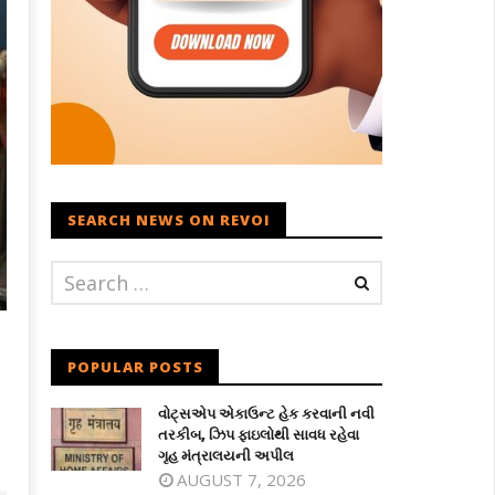
SEARCH NEWS ON REVOI
POPULAR POSTS
વોટ્સએપ એકાઉન્ટ હેક કરવાની નવી
તરકીબ, ઝિપ ફાઇલોથી સાવધ રહેવા
ગૃહ મંત્રાલયની અપીલ
AUGUST 7, 2026