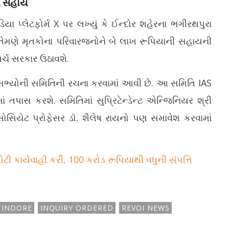
ી સહાય
િયા પ્લેટફોર્મ X પર લખ્યું કે ઈન્દોર શહેરના ભગીરથપુરા
. તેમણે મૃતકોના પરિવારજનોને બે લાખ રૂપિયાની સહાયની
ખર્ચ સરકાર ઉઠાવશે.
 સભ્યોની સમિતિની રચના કરવામાં આવી છે. આ સમિતિ IAS
ં તપાસ કરશે. સમિતિમાં સુપ્રિટેન્ડેન્ટ એન્જિનિયર શ્રી
સિયેટ પ્રોફેસર ડૉ. શૈલેષ રાયનો પણ સમાવેશ કરવામાં
ટી કાર્યવાહી કરી, 100 કરોડ રૂપિયાથી વધુની સંપત્તિ
INDORE
INQUIRY ORDERED
REVOI NEWS