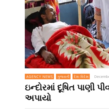
Decembe
AGENCY NEWS
ગુજરાતી
દેશ-વિદેશ
ઇન્દોરમાં દૂષિત પાણી 
અપાયો