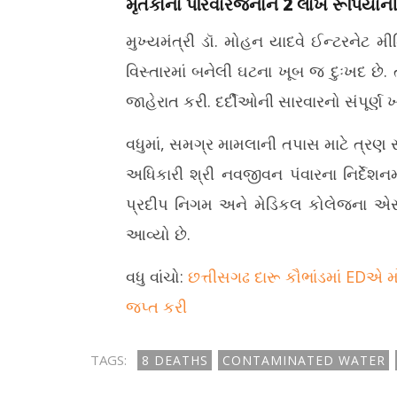
મૃતકોના પરિવારજનોને 2 લાખ રૂપિયાન
મુખ્યમંત્રી ડૉ. મોહન યાદવે ઈન્ટરનેટ મીડ
વિસ્તારમાં બનેલી ઘટના ખૂબ જ દુઃખદ છે
જાહેરાત કરી. દર્દીઓની સારવારનો સંપૂર્ણ 
વધુમાં, સમગ્ર મામલાની તપાસ માટે ત્રણ
અધિકારી શ્રી નવજીવન પંવારના નિર્દેશનમા
પ્રદીપ નિગમ અને મેડિકલ કોલેજના એસો
આવ્યો છે.
વધુ વાંચો:
છત્તીસગઢ દારૂ કૌભાંડમાં EDએ મો
જપ્ત કરી
TAGS:
8 DEATHS
CONTAMINATED WATER