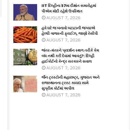
IIT દિલ્હીના 57મા દીક્ષાંત સમારોહમાં
પીએમ મોદી રહેશે ઉપસ્થિત
AUGUST 7, 2026
હવે ઘરે જ બનાવો બટાટાની જગ્યાએ
હેલ્ધી ગાજરની ફ્રાઈઝ, જાણો રેસીપી
AUGUST 7, 2026
જંતર-મંતરને પ્રદર્શન સ્થળ તરીકે કેમ
બંધ નથી કરી દેવામાં આવતું?: દિલ્હી
હાઈકોર્ટનો કેન્દ્ર સરકારને સવાલ
AUGUST 7, 2026
જૈન ટ્રસ્ટોની મહારાષ્ટ્ર, ગુજરાત અને
ે ઘરે જ બનાવો બટાટાની જગ્યાએ હેલ્ધી
જંતર-મંતરને પ્રદર્શન સ્થળ તરીકે કેમ બં
રાજસ્થાનના ટ્રસ્ટ કાયદા સામે
જરની ફ્રાઈઝ, જાણો રેસીપી
નથી કરી દેવામાં આવતું?: દિલ્હી હાઈકોર્ટન
સુપ્રીમ કોર્ટમાં અપીલ
કેન્દ્ર સરકારને સવાલ
ecember
AUGUST 7, 2026
December
1, 2025
31, 2025