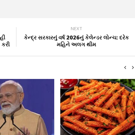
NEXT
ાહી
કેન્દ્ર સરકારનું વર્ષ 2026નું કેલેન્ડર લોન્ચ: દરેક
ત કરી
મહિને અલગ થીમ