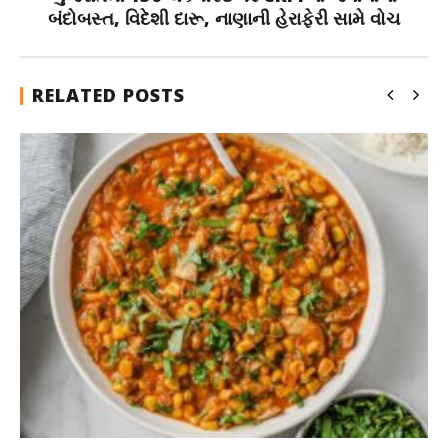
બંદોબસ્ત, વિદેશી દારૂ, નાણાની હેરાફેરી સામે વોચ
RELATED POSTS