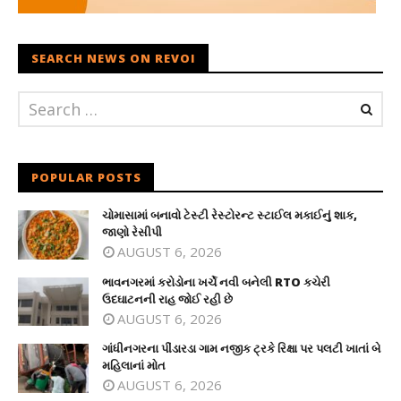
SEARCH NEWS ON REVOI
POPULAR POSTS
ચોમાસામાં બનાવો ટેસ્ટી રેસ્ટોરન્ટ સ્ટાઈલ મકાઈનું શાક,
જાણો રેસીપી
AUGUST 6, 2026
ભાવનગરમાં કરોડોના ખર્ચે નવી બનેલી RTO કચેરી
ઉદઘાટનની રાહ જોઈ રહી છે
AUGUST 6, 2026
ગાંધીનગરના પીંડારડા ગામ નજીક ટ્રકે રિક્ષા પર પલટી ખાતાં બે
મહિલાનાં મોત
AUGUST 6, 2026