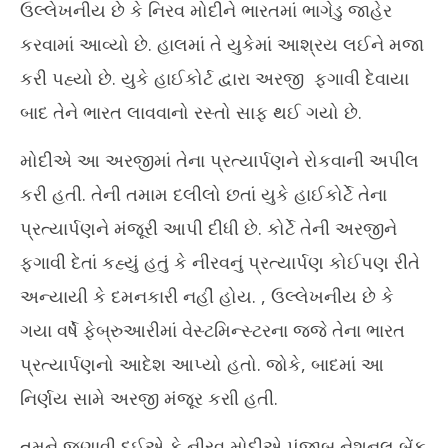
ઉલ્લેખનીય છે કે નિરવ મોદીને ભારતમાં ભાગેડુ જાહેર
કરવામાં આવ્યો છે. હાલમાં તે યુકેમાં આશ્રય લઈને મજા
કરી પહ્યો છે. યુકે હાઈકોર્ટ દ્વારા અરજી ફગાવી દેવાયા
બાદ તેને ભારત લાવવાનો રસ્તો સાફ થઈ ગયો છે.
મોદીએ આ અરજીમાં તેના પ્રત્યાર્પણને રોકવાની અપીલ
કરી હતી. તેની તમામ દલીલો છતાં યુકે હાઈકોર્ટે તેના
પ્રત્યાર્પણને મંજૂરી આપી દીધી છે. કોર્ટે તેની અરજીને
ફગાવી દેતાં કહ્યું હતું કે નીરવનું પ્રત્યાર્પણ કોઈપણ રીતે
અન્યાયી કે દમનકારી નહીં હોય. , ઉલ્લેખનીય છે કે
ગયા વર્ષે ફેબ્રુઆરીમાં વેસ્ટમિન્સ્ટરના જજે તેના ભારત
પ્રત્યાર્પણનો આદેશ આપ્યો હતો. જોકે, બાદમાં આ
નિર્ણય સામે અરજી મંજૂર કરાી હતી.
તમને જણાવી દઈએ કે નીરવ મોદીએ પંજાબ નેશનલ બેંક