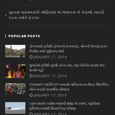
સુરતમાં ધારાસભ્યની ઓફિસમાં જ ભાજપના બે નેતાઓ બાખડી
પડતા બન્નેને ફેકચર
POPULAR POSTS
ડોકલામમાં ફરીથી ડ્રેગનનો સળવળાટ, ચીનની સેનાનું સડક
નિર્માણ કાર્ય પૂર્ણતાના આરે
JANUARY 17, 2019
મુંબઈમાં ફરીથી ખુલશે ડાન્સ બાર, પણ નોટોનો વરસાદ થઈ
શકશે નહીં
JANUARY 17, 2019
ઈસ્લામને “ચાઈનિઝ” બનાવશે પાકિસ્તાનના મિત્ર જિનપિંગ,
ચીને બનાવી પંચવર્ષીય યોજના
JANUARY 17, 2019
રફાલ મામલે ચર્ચામાં આવેલી HALની કમાલ, પહેલીવાર
હેલિકોપ્ટરમાંથી મિસાઈલનું પરીક્ષણ
JANUARY 17, 2019