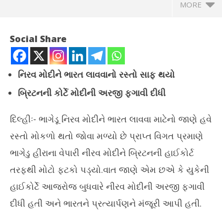
MORE
Social Share
નિરવ મોદીને ભારત લાવવાનો રસ્તો સાફ થયો
બ્રિટનની કોર્ટે મોદીની અરજી ફગાવી દીધી
દિલ્હીઃ- ભાગેડૂ નિરવ મોદીને ભારત લાવવા માટેનો જાણે હવે
રસ્તો મોકળો થતો જોવા મળ્યો છે પ્રાપ્ત વિગત પ્રમાણે
NOW VIEWING
ભાગેડુ હીરાના વેપારી નીરવ મોદીને બ્રિટનની હાઈકોર્ટ
બ્રિટનની કોર્ટે ભાગેડુ નિરવ મોદીની અરજી ફગાવી -ભારત લાવવાનો
તરફથી મોટો ફટકો પડ્યો.વાત જાણે એમ છએ કે યુકેની
રસ્તો મોકળો થયો
ચોમ
November
હાઈકોર્ટે આજરોજ બુધવારે નીરવ મોદીની અરજી ફગાવી
No
9, 2022
9,
દીધી હતી અને ભારતને પ્રત્યાર્પણને મંજૂરી આપી હતી.