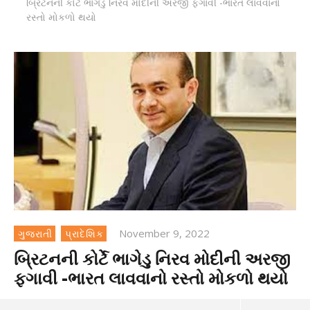
બ્રિટનની કોર્ટે ભાગેડુ નિરવ મોદીની અરજી ફગાવી -ભારત લાવવાનો
રસ્તો મોકળો થયો
November 9, 2022
ગુજરાતી
પ્રાદેશિક
બ્રિટનની કોર્ટે ભાગેડુ નિરવ મોદીની અરજી
ફગાવી -ભારત લાવવાનો રસ્તો મોકળો થયો