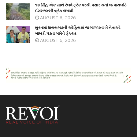
10 સિંહ એક સાથે રેલવે ટ્રેક પરથી પસાર થતાં જ પાયલોટે
ઈમરજન્સી બ્રેક લગાવી
AUGUST 6, 2026
સુરતમાં ધારાસભ્યની ઓફિસમાં જ ભાજપના બે નેતાઓ
બાખડી પડતા બન્નેને ફેકચર
AUGUST 6, 2026