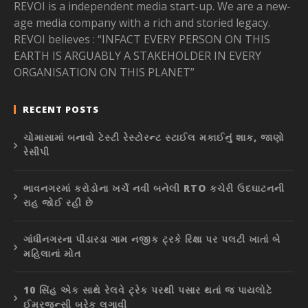
REVOI is a independent media start-up. We are a new-
age media company with a rich and storied legacy.
REVOI believes : “INFACT EVERY PERSON ON THIS
EARTH IS ARGUABLY A STAKEHOLDER IN EVERY
ORGANISATION ON THIS PLANET”
RECENT POSTS
ચોમાસામાં બનાવો ટેસ્ટી રેસ્ટોરન્ટ સ્ટાઈલ મકાઈનું શાક, જાણો
રેસીપી
ભાવનગરમાં કરોડોના ખર્ચે નવી બનેલી RTO કચેરી ઉદઘાટનની
રાહ જોઈ રહી છે
ગાંધીનગરના પીંડારડા ગામ નજીક ટ્રકે રિક્ષા પર પલટી ખાતાં બે
મહિલાનાં મોત
10 સિંહ એક સાથે રેલવે ટ્રેક પરથી પસાર થતાં જ પાયલોટે
ઈમરજન્સી બ્રેક લગાવી