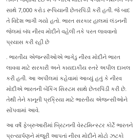
સાથે 7,000 કરોડ રૂપિયાની છેતરપિંડી કરી હતી. જે બાદ
તે વિદેશ ભાગી ગયો હતો. ભારત સરકાર હાલમાં લંડનની
જેલમાં બંધ નીરવ મોદીને વહેલી તકે પરત લાવવાનો
પ્રયાસ કરી રહી છે
. ભારતીય એજન્સીઓએ ભાગેડુ નીરવ મોદીને ભારત
લાવવા માટે સરકારી અને કાયદાકીય સ્તરે અપીલ દાખલ
કરી હતી. આ અપીલમાં કહેવામાં આવ્યું હતું કે નીરવ
મોદીએ ભારતની બેંકિંગ સિસ્ટમ સાથે છેતરપિંડી કરી છે.
તેથી તેને કાનૂની પ્રક્રિયા માટે ભારતીય એજન્સીઓને
સોંપવામાં આવે.
આ વર્ષે ફેબ્રુઆરીમાં બ્રિટનની વેસ્ટમિન્સ્ટર કોર્ટે ભારતને
પ્રત્યાર્પણને મંજૂરી આપતાં નીરવ મોદીને મોટો ઝટકો