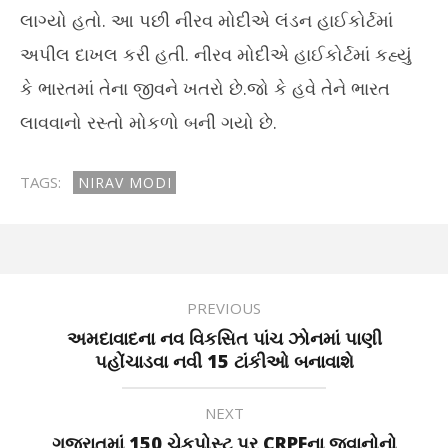
લાગ્યો હતો. આ પછી નીરવ મોદીએ લંડન હાઈકોર્ટમાં
અપીલ દાખલ કરી હતી. નીરવ મોદીએ હાઈકોર્ટમાં કહ્યું
કે ભારતમાં તેના જીવને ખતરો છે.જો કે હવે તેને ભારત
લાવવાનો રસ્તો મોકળો બની ગયો છે.
TAGS:
NIRAV MODI
PREVIOUS
અમદાવાદના નવ વિકસિત પાંચ ઝોનમાં પાણી
પહોંચાડવા નવી 15 ટાંકીઓ બનાવાશે
NEXT
ગુજરાતમાં 150 ચેકપોસ્ટ પર CRPFના જવાનોનો