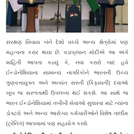
સંરક્ષણ સિવાય બંને દેશો વચ્ચે અન્ય ક્ષેત્રોમાં પણ
મહત્વના કરાર થયા છે. વડાપ્રધાન મોદીએ આ અંગે
માહિતી આપતા કહ્યું કે, નવા કરારો બાદ હવે
ઈન્ડોનેશિયાના સામાન્ય નાગરિકોને ભારતની ઉચ્ચ
ગુણવત્તાયુક્ત અને અત્યંત સસ્તી (કિફાયતી) દવાઓ
ખૂબ જ સરળતાથી ઉપલબ્ધ થઈ શકશે. આ સાથે જ
ભારત ઈન્ડોનેશિયામાં તબીબી સેવાઓ સુધારવા માટે ત્યાંના
ડોક્ટરો અને અન્ય આરોગ્ય કર્મચારીઓને વિશેષ તાલીમ
(ટ્રેનિંગ) આપવામાં પણ સહયોગ કરશે.