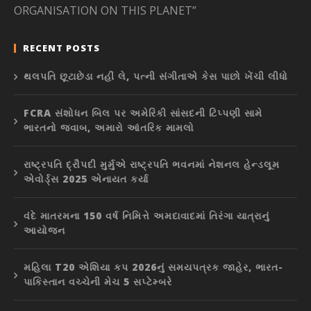
ORGANISATION ON THIS PLANET”
RECENT POSTS
થલપતિ છૂટાછેડા નહીં લે, પત્ની સંગીતાએ કેસ પાછો ખેંચી લીધો
FCRA સંશોધન બિલ પર અમેરિકી સાંસદની ટિપ્પણી સામે
ભારતનો જવાબ, અમારો આંતરિક મામલો
રાષ્ટ્રપતિ દ્રૌપદી મુર્મુએ રાષ્ટ્રપતિ ભવનમાં નેશનલ હેન્ડલૂમ
એવોર્ડ્સ 2025 એનાયત કર્યા
વંદે માતરમના 150 વર્ષ નિમિત્તે અમદાવાદમાં તિરંગા યાત્રાનું
આયોજન
મહિલા T20 એશિયા કપ 2026નું સમયપત્રક જાહેર, ભારત-
પાકિસ્તાન વચ્ચેની મેચ 5 સપ્ટેમ્બરે