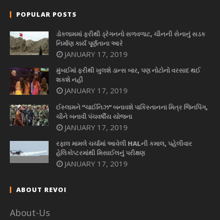
POPULAR POSTS
ડોકલામમાં ફરીથી ડ્રેગનનો સળવળાટ, ચીનની સેનાનું સડક
નિર્માણ કાર્ય પૂર્ણતાના આરે
JANUARY 17, 2019
મુંબઈમાં ફરીથી ખુલશે ડાન્સ બાર, પણ નોટોનો વરસાદ થઈ
શકશે નહીં
JANUARY 17, 2019
ઈસ્લામને “ચાઈનિઝ” બનાવશે પાકિસ્તાનના મિત્ર જિનપિંગ,
ચીને બનાવી પંચવર્ષીય યોજના
JANUARY 17, 2019
રફાલ મામલે ચર્ચામાં આવેલી HALની કમાલ, પહેલીવાર
હેલિકોપ્ટરમાંથી મિસાઈલનું પરીક્ષણ
JANUARY 17, 2019
ABOUT REVOI
About-Us