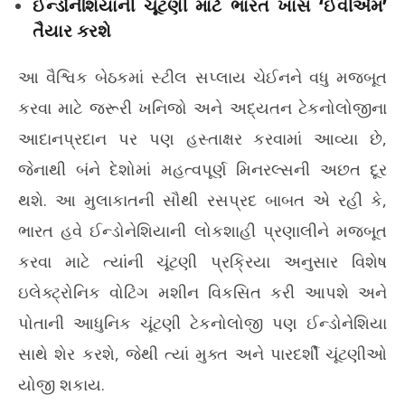
ઈન્ડોનેશિયાની ચૂંટણી માટે ભારત ખાસ ‘ઈવીએમ’
તૈયાર કરશે
આ વૈશ્વિક બેઠકમાં સ્ટીલ સપ્લાય ચેઈનને વધુ મજબૂત
કરવા માટે જરૂરી ખનિજો અને અદ્યતન ટેકનોલોજીના
આદાનપ્રદાન પર પણ હસ્તાક્ષર કરવામાં આવ્યા છે,
જેનાથી બંને દેશોમાં મહત્વપૂર્ણ મિનરલ્સની અછત દૂર
થશે. આ મુલાકાતની સૌથી રસપ્રદ બાબત એ રહી કે,
ભારત હવે ઈન્ડોનેશિયાની લોકશાહી પ્રણાલીને મજબૂત
કરવા માટે ત્યાંની ચૂંટણી પ્રક્રિયા અનુસાર વિશેષ
ઇલેક્ટ્રોનિક વોટિંગ મશીન વિકસિત કરી આપશે અને
પોતાની આધુનિક ચૂંટણી ટેકનોલોજી પણ ઈન્ડોનેશિયા
સાથે શેર કરશે, જેથી ત્યાં મુક્ત અને પારદર્શી ચૂંટણીઓ
યોજી શકાય.