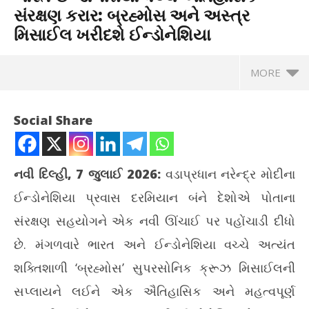
સંરક્ષણ કરાર: બ્રહ્મોસ અને અસ્ત્ર
મિસાઈલ ખરીદશે ઈન્ડોનેશિયા
MORE
થલપ
Social Share
Jul
7,
20
નવી દિલ્હી, 7 જુલાઈ 2026:
વડાપ્રધાન નરેન્દ્ર મોદીના
ઈન્ડોનેશિયા પ્રવાસ દરમિયાન બંને દેશોએ પોતાના
સંરક્ષણ સહયોગને એક નવી ઊંચાઈ પર પહોંચાડી દીધો
છે. મંગળવારે ભારત અને ઈન્ડોનેશિયા વચ્ચે અત્યંત
શક્તિશાળી ‘બ્રહ્મોસ’ સુપરસોનિક ક્રૂઝ મિસાઈલની
NOW VIEWING
સપ્લાયને લઈને એક ઐતિહાસિક અને મહત્વપૂર્ણ