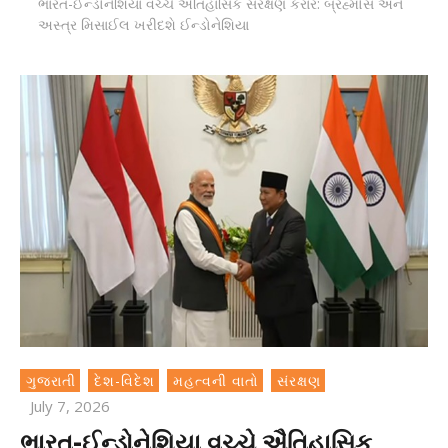
ભારત-ઈન્ડોનેશિયા વચ્ચે ઐતિહાસિક સંરક્ષણ કરાર: બ્રહ્મોસ અને
અસ્ત્ર મિસાઈલ ખરીદશે ઈન્ડોનેશિયા
ગુજરાતી
દેશ-વિદેશ
મહત્વની વાતો
સંરક્ષણ
July 7, 2026
ભારત-ઈન્ડોનેશિયા વચ્ચે ઐતિહાસિક