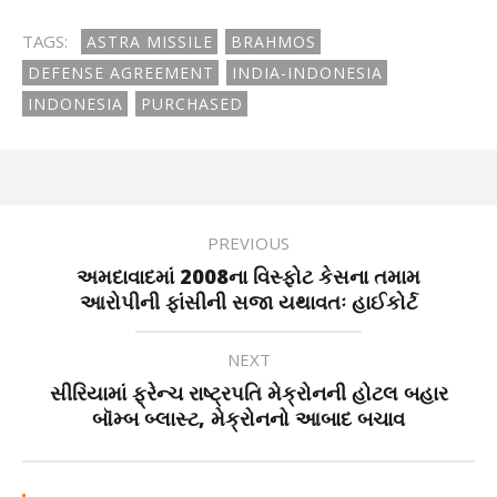
TAGS:
ASTRA MISSILE
BRAHMOS
DEFENSE AGREEMENT
INDIA-INDONESIA
INDONESIA
PURCHASED
PREVIOUS
અમદાવાદમાં 2008ના વિસ્ફોટ કેસના તમામ
આરોપીની ફાંસીની સજા યથાવતઃ હાઈકોર્ટ
NEXT
સીરિયામાં ફ્રેન્ચ રાષ્ટ્રપતિ મેક્રોનની હોટલ બહાર
બૉમ્બ બ્લાસ્ટ, મેક્રોનનો આબાદ બચાવ