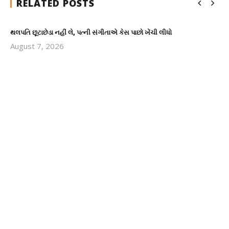
RELATED POSTS
થલપતિ છૂટાછેડા નહીં લે, પત્ની સંગીતાએ કેસ પાછો ખેંચી લીધો
August 7, 2026
revoi
editor