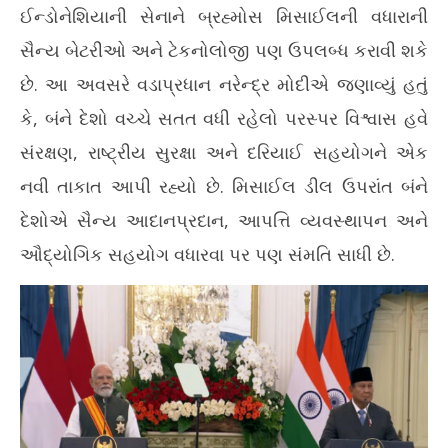
ઈન્ડોનેશિયાની સેનાને બ્રહ્મોસ મિસાઈલની વધારાની
સૈન્ય બેટરીઓ અને ટેકનોલોજી પણ ઉપલબ્ધ કરાવી શકે
છે. આ અવસરે વડાપ્રધાન નરેન્દ્ર મોદીએ જણાવ્યું હતું
કે, બંને દેશો વચ્ચે સતત વધી રહેલો પરસ્પર વિશ્વાસ હવે
સંરક્ષણ, રાષ્ટ્રીય સુરક્ષા અને દરિયાઈ સહયોગને એક
નવી તાકાત આપી રહ્યો છે. મિસાઈલ ડીલ ઉપરાંત બંને
દેશોએ સૈન્ય આદાનપ્રદાન, આપત્તિ વ્યવસ્થાપન અને
ઔદ્યોગિક સહયોગ વધારવા પર પણ સંમતિ સાધી છે.