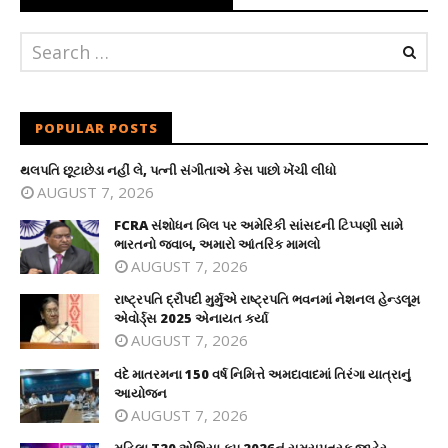
POPULAR POSTS
થલપતિ છૂટાછેડા નહીં લે, પત્ની સંગીતાએ કેસ પાછો ખેંચી લીધો
AUGUST 7, 2026
FCRA સંશોધન બિલ પર અમેરિકી સાંસદની ટિપ્પણી સામે
ભારતનો જવાબ, અમારો આંતરિક મામલો
AUGUST 7, 2026
રાષ્ટ્રપતિ દ્રૌપદી મુર્મુએ રાષ્ટ્રપતિ ભવનમાં નેશનલ હેન્ડલૂમ
એવોર્ડ્સ 2025 એનાયત કર્યા
AUGUST 7, 2026
વંદે માતરમના 150 વર્ષ નિમિત્તે અમદાવાદમાં તિરંગા યાત્રાનું
આયોજન
AUGUST 7, 2026