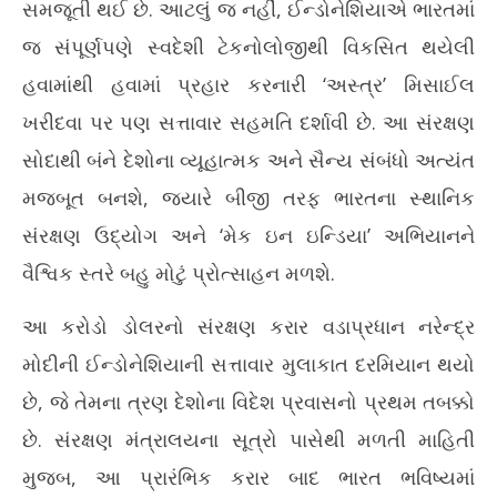
ભારત-ઈન્ડોનેશિયા વચ્ચે ઐતિહાસિક સંરક્ષણ કરાર: બ્રહ્મોસ અને
સમજૂતી થઈ છે. આટલું જ નહીં, ઈન્ડોનેશિયાએ ભારતમાં
અસ્ત્ર મિસાઈલ ખરીદશે ઈન્ડોનેશિયા
જ સંપૂર્ણપણે સ્વદેશી ટેકનોલોજીથી વિકસિત થયેલી
July
7,
હવામાંથી હવામાં પ્રહાર કરનારી ‘અસ્ત્ર’ મિસાઈલ
2026
ખરીદવા પર પણ સત્તાવાર સહમતિ દર્શાવી છે. આ સંરક્ષણ
સોદાથી બંને દેશોના વ્યૂહાત્મક અને સૈન્ય સંબંધો અત્યંત
મજબૂત બનશે, જ્યારે બીજી તરફ ભારતના સ્થાનિક
સંરક્ષણ ઉદ્યોગ અને ‘મેક ઇન ઇન્ડિયા’ અભિયાનને
વૈશ્વિક સ્તરે બહુ મોટું પ્રોત્સાહન મળશે.
આ કરોડો ડોલરનો સંરક્ષણ કરાર વડાપ્રધાન નરેન્દ્ર
મોદીની ઈન્ડોનેશિયાની સત્તાવાર મુલાકાત દરમિયાન થયો
છે, જે તેમના ત્રણ દેશોના વિદેશ પ્રવાસનો પ્રથમ તબક્કો
છે. સંરક્ષણ મંત્રાલયના સૂત્રો પાસેથી મળતી માહિતી
મુજબ, આ પ્રારંભિક કરાર બાદ ભારત ભવિષ્યમાં