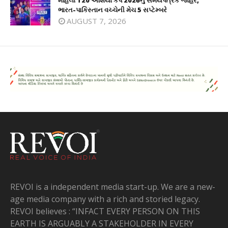
મહિલા T20 એશિયા કપ 2026નું સમયપત્રક જાહેર,
ભારત-પાકિસ્તાન વચ્ચેની મેચ 5 સપ્ટેમ્બરે
AUGUST 7, 2026
REVOI is a independent media start-up. We are a new-
age media company with a rich and storied legacy.
REVOI believes : “INFACT EVERY PERSON ON THIS
EARTH IS ARGUABLY A STAKEHOLDER IN EVERY