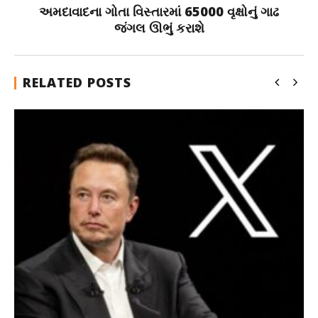
અમદાવાદના ગોતા વિસ્તારમાં 65000 વૃક્ષોનું ગાઢ
જંગલ ઊભું કરાશે
RELATED POSTS