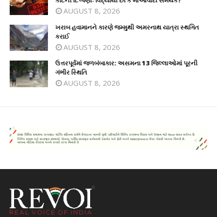
કોર્ટની ટિપ્પણીઃ વિદ્યાર્થી છો કે માઓવાદી સમર્થક?
AUGUST 8, 2026
ખરાબ હવામાનને કારણે જમ્મુથી અમરનાથ યાત્રા સ્થગિત
કરાઈ
AUGUST 8, 2026
ઉત્તરપૂર્વમાં જળબંબાકાર: અસમના 13 જિલ્લાઓમાં પૂરની
ગંભીર સ્થિતિ
AUGUST 8, 2026