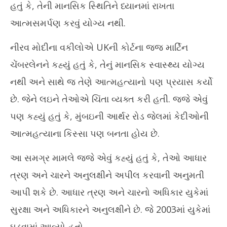
હતું કે, તેની માનસિક સ્થિતિને ધ્યાનમાં રાખતા
આત્મસમર્પણ કરવું યોગ્ય નથી.
નીરવ મોદીના વકીલોએ UKની કોર્ટના જજ માર્ટિન
ચેંબરલેનને કહ્યું હતું કે, તેનું માનસિક સ્વાસ્થ્ય યોગ્ય
નથી અને સાથે જ તેણે આત્મહત્યાનો પણ પ્રયાસ કર્યો
છે. જેને લઇને તેઓએ ચિંતા વ્યક્ત કરી હતી. જજે એવું
પણ કહ્યું હતું કે, મુંબઇની આર્થર રોડ જેલમાં કેદીઓની
આત્મહત્યાના કિસ્સા પણ બનતા હોય છે.
આ સમગ્ર મામલે જજે એવું કહ્યું હતું કે, તેઓ આધાર
ત્રણ અને ચારને અનુલક્ષીને અપીલ કરવાની અનુમતી
આપી શકે છે. આધાર ત્રણ અને ચારનો અધિકાર યુકેમાં
સુરક્ષા અને અધિકારને અનુલક્ષીને છે. જે 2003માં યુકેમાં
ઘડવામાં આવ્યો હતો.