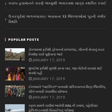
ખરાબ હવામાનને કારણે જમ્મુથી અમરનાથ યાત્રા સ્થગિત કરાઈ
ઉત્તરપૂર્વમાં જળબંબાકાર: અસમના 13 જિલ્લાઓમાં પૂરની ગંભીર
સ્થિતિ
POPULAR POSTS
ડોકલામમાં ફરીથી ડ્રેગનનો સળવળાટ, ચીનની સેનાનું સડક
નિર્માણ કાર્ય પૂર્ણતાના આરે
JANUARY 17, 2019
મુંબઈમાં ફરીથી ખુલશે ડાન્સ બાર, પણ નોટોનો વરસાદ થઈ
શકશે નહીં
JANUARY 17, 2019
ઈસ્લામને “ચાઈનિઝ” બનાવશે પાકિસ્તાનના મિત્ર જિનપિંગ,
ચીને બનાવી પંચવર્ષીય યોજના
JANUARY 17, 2019
રફાલ મામલે ચર્ચામાં આવેલી HALની કમાલ, પહેલીવાર
હેલિકોપ્ટરમાંથી મિસાઈલનું પરીક્ષણ