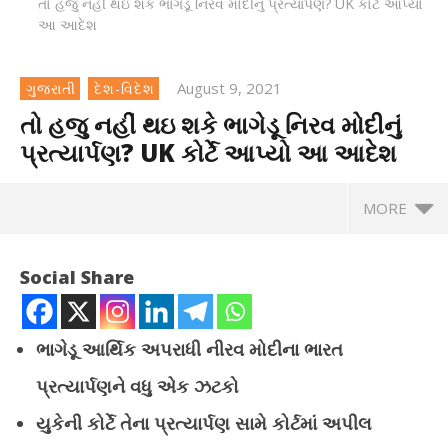
તો હજુ નહીં થઇ શકે ભાગેડૂ નિરવ મોદીનું પ્રત્યાર્પણ? UK કોર્ટે આપ્યો
આ આદેશ
August 9, 2021
ગુજરાતી
દેશ-વિદેશ
તો હજુ નહીં થઇ શકે ભાગેડૂ નિરવ મોદીનું
પ્રત્યાર્પણ? UK કોર્ટે આપ્યો આ આદેશ
MORE
તો હજુ નહીં થઇ શકે ભાગેડૂ નિરવ મોદીનું પ્રત્યાર્પણ? UK કોર્ટે આપ્યો
Social Share
આ આદેશ
August
9,
2021
ભાગેડૂ આર્થિક અપરાધી નીરવ મોદીના ભારત
પ્રત્યાર્પણને વધુ એક ઝટકો
યુકેની કોર્ટે તેના પ્રત્યાર્પણ સામે કોર્ટમાં અપીલ