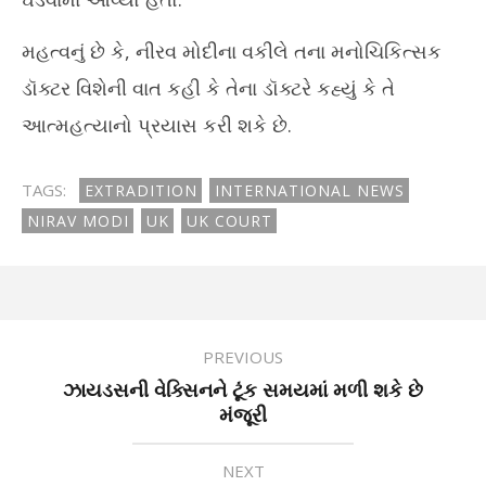
મહત્વનું છે કે, નીરવ મોદીના વકીલે તના મનોચિકિત્સક
ડૉક્ટર વિશેની વાત કહી કે તેના ડૉક્ટરે કહ્યું કે તે
આત્મહત્યાનો પ્રયાસ કરી શકે છે.
TAGS:
EXTRADITION
INTERNATIONAL NEWS
NIRAV MODI
UK
UK COURT
PREVIOUS
ઝાયડસની વેક્સિનને ટૂંક સમયમાં મળી શકે છે
મંજૂરી
NEXT