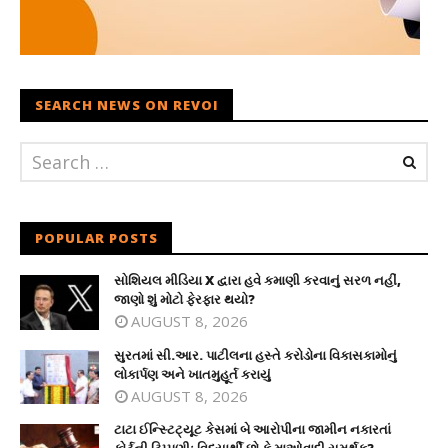
SEARCH NEWS ON REVOI
POPULAR POSTS
સોશિયલ મીડિયા X દ્વારા હવે કમાણી કરવાનું સરળ નહીં,
જાણો શું મોટો ફેરફાર થયો?
AUGUST 8, 2026
સુરતમાં સી.આર. પાટીલના હસ્તે કરોડોના વિકાસકામોનું
લોકાર્પણ અને ખાતમુહૂર્ત કરાયું
AUGUST 8, 2026
ટાટા ઈન્સ્ટિટ્યૂટ કેસમાં બે આરોપીના જામીન નકારતાં