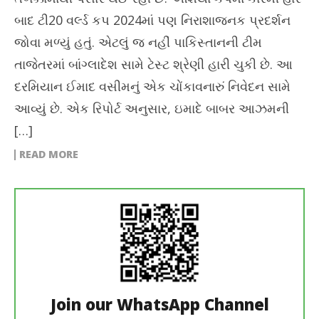
બાદ ટી20 વર્લ્ડ કપ 2024માં પણ નિરાશાજનક પ્રદર્શન
જોવા મળ્યું હતું. એટલું જ નહીં પાકિસ્તાનની ટીમ
તાજેતરમાં બાંગ્લાદેશ સામે ટેસ્ટ શ્રેણી હારી ચુકી છે. આ
દરમિયાન ઈમાદ વસીમનું એક ચોંકાવનારું નિવેદન સામે
આવ્યું છે. એક રિપોર્ટ અનુસાર, ઇમાદે બાબર આઝમની
[…]
READ MORE
Join our WhatsApp Channel