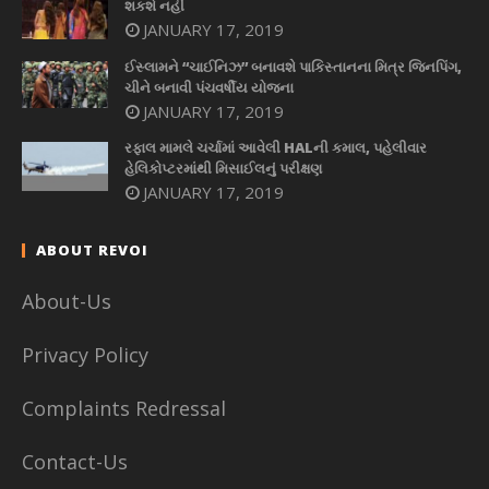
શકશે નહીં
JANUARY 17, 2019
ઈસ્લામને “ચાઈનિઝ” બનાવશે પાકિસ્તાનના મિત્ર જિનપિંગ,
ચીને બનાવી પંચવર્ષીય યોજના
JANUARY 17, 2019
રફાલ મામલે ચર્ચામાં આવેલી HALની કમાલ, પહેલીવાર
હેલિકોપ્ટરમાંથી મિસાઈલનું પરીક્ષણ
JANUARY 17, 2019
ABOUT REVOI
About-Us
Privacy Policy
Complaints Redressal
Contact-Us