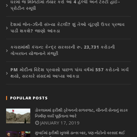
ઘરમાં જ મિનિટોમાં તૈયાર કરો આ 4 હેલ્ધી અને ટેસ્ટી હાઈ-
પ્રોટીન સ્મૂધી
દેશમાં જેન-ઝીની સંખ્યા કેટલી? શું તેઓ ચૂંટણી ઉપર પ્રભાવ
પાડી શકશે? જાણો આંકડા
કચરામાંથી કંચન: કેન્દ્ર સરકારની રૂ. 23,731 કરોડની
ગોબરધન યોજનાને મંજૂરી
PM મોદીના વિદેશ પ્રવાસો પાછળ પાંચ વર્ષમાં 557 કરોડનો ખર્ચ
થયો, સરકારે સંસદમાં આપ્યા આંકડા
POPULAR POSTS
ડોકલામમાં ફરીથી ડ્રેગનનો સળવળાટ, ચીનની સેનાનું સડક
નિર્માણ કાર્ય પૂર્ણતાના આરે
JANUARY 17, 2019
મુંબઈમાં ફરીથી ખુલશે ડાન્સ બાર, પણ નોટોનો વરસાદ થઈ