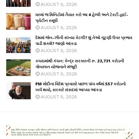
AUGUST 6, 2026
ઘરમાં જ મિનિટોમાં તૈયાર કરો આ 4 હેલ્ધી અને ટેસ્ટી હાઈ-
પ્રોટીન સ્મૂધી
AUGUST 6, 2026
દેશમાં જેન-ઝીની સંખ્યા કેટલી? શું તેઓ ચૂંટણી ઉપર પ્રભાવ
પાડી શકશે? જાણો આંકડા
AUGUST 6, 2026
કચરામાંથી કંચન: કેન્દ્ર સરકારની રૂ. 23,731 કરોડની
ગોબરધન યોજનાને મંજૂરી
AUGUST 6, 2026
PM મોદીના વિદેશ પ્રવાસો પાછળ પાંચ વર્ષમાં 557 કરોડનો
ખર્ચ થયો, સરકારે સંસદમાં આપ્યા આંકડા
AUGUST 6, 2026