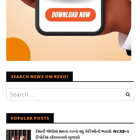
SEARCH NEWS ON REVOI
POPULAR POSTS
દેશની જેલોમાં ક્ષમતા કરતાં વધુ કેદીઓનો ભરાવો: NCRBના
રિપોર્ટમાં ચોંકાવનારો ખુલાસો