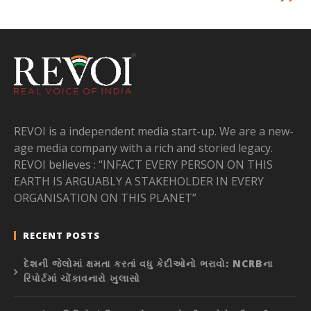
REVOI is a independent media start-up. We are a new-
age media company with a rich and storied legacy.
REVOI believes : “INFACT EVERY PERSON ON THIS
EARTH IS ARGUABLY A STAKEHOLDER IN EVERY
ORGANISATION ON THIS PLANET”
RECENT POSTS
દેશની જેલોમાં ક્ષમતા કરતાં વધુ કેદીઓનો ભરાવો: NCRBના
રિપોર્ટમાં ચોંકાવનારો ખુલાસો