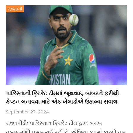
ગુજરાતી
પાકિસ્તાની ક્રિકેટ ટીમમાં જૂથવાદ, બાબરને ફરીથી
કેપ્ટન બનાવવા માટે એક ખેલાડીએ ઉઠાવ્યા સવાલ
September 27, 2024
રાવલપીંડીઃ પાકિસ્તાન ક્રિકેટ ટીમ હાલ ખરાબ
તબક્કામાંથી પસાર થઈ રહી છે. એશિયા કપમાં કારમી હાર