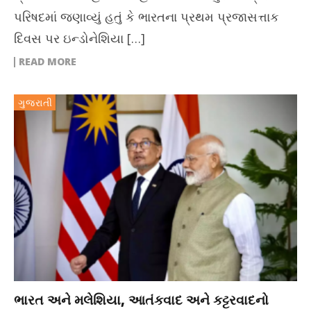
પરિષદમાં જણાવ્યું હતું કે ભારતના પ્રથમ પ્રજાસત્તાક
દિવસ પર ઇન્ડોનેશિયા […]
READ MORE
ગુજરાતી
ભારત અને મલેશિયા, આતંકવાદ અને કટ્ટરવાદનો