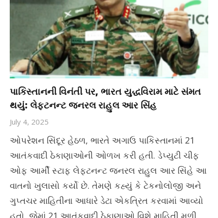
પાકિસ્તાનની વિનંતી પર, ભારત યુદ્ધવિરામ માટે સંમત
થયું: લેફ્ટનન્ટ જનરલ રાહુલ આર સિંહ
July 4, 2025
ઓપરેશન સિંદૂર હેઠળ, ભારતે અગાઉ પાકિસ્તાનમાં 21
આતંકવાદી ઠેકાણાઓની ઓળખ કરી હતી. ડેપ્યુટી ચીફ
ઓફ આર્મી સ્ટાફ લેફ્ટનન્ટ જનરલ રાહુલ આર સિંહે આ
વાતનો ખુલાસો કર્યો છે. તેમણે કહ્યું કે ટેકનોલોજી અને
ગુપ્તચર માહિતીના આધારે ડેટા એકત્રિત કરવામાં આવ્યો
હતો, જેમાં 21 આતંકવાદી ઠેકાણાઓ વિશે માહિતી મળી