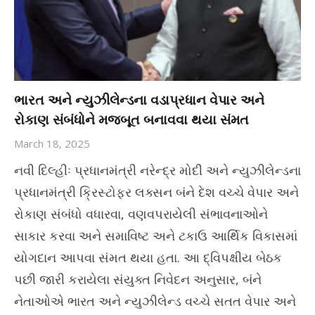
ભારત અને ન્યુઝીલેન્ડના વડાપ્રધાન વેપાર અને
રોકાણ સંબંધોને મજબૂત બનાવવા થયા સંમત
March 18, 2025
નવી દિલ્હીઃ પ્રધાનમંત્રી નરેન્દ્ર મોદી અને ન્યુઝીલેન્ડના
પ્રધાનમંત્રી ક્રિસ્ટોફર લક્સન બંને દેશ વચ્ચે વેપાર અને
રોકાણ સંબંધો વધારવા, વણવપરાયેલી સંભાવનાઓને
સાકાર કરવા અને સમાવિષ્ટ અને ટકાઉ આર્થિક વિકાસમાં
યોગદાન આપવા સંમત થયા હતા. આ દ્વિપક્ષીય બેઠક
પછી જારી કરાયેલા સંયુક્ત નિવેદન અનુસાર, બંને
નેતાઓએ ભારત અને ન્યુઝીલેન્ડ વચ્ચે સતત વેપાર અને