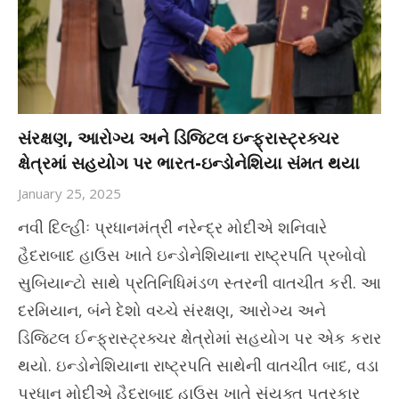
સંરક્ષણ, આરોગ્ય અને ડિજિટલ ઇન્ફ્રાસ્ટ્રક્ચર
ક્ષેત્રમાં સહયોગ પર ભારત-ઇન્ડોનેશિયા સંમત થયા
January 25, 2025
નવી દિલ્હીઃ પ્રધાનમંત્રી નરેન્દ્ર મોદીએ શનિવારે
હૈદરાબાદ હાઉસ ખાતે ઇન્ડોનેશિયાના રાષ્ટ્રપતિ પ્રબોવો
સુબિયાન્ટો સાથે પ્રતિનિધિમંડળ સ્તરની વાતચીત કરી. આ
દરમિયાન, બંને દેશો વચ્ચે સંરક્ષણ, આરોગ્ય અને
ડિજિટલ ઈન્ફ્રાસ્ટ્રક્ચર ક્ષેત્રોમાં સહયોગ પર એક કરાર
થયો. ઇન્ડોનેશિયાના રાષ્ટ્રપતિ સાથેની વાતચીત બાદ, વડા
પ્રધાન મોદીએ હૈદરાબાદ હાઉસ ખાતે સંયુક્ત પત્રકાર