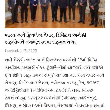
ભારત અને ફિનલેન્ડ વેપાર, ડિજિટલ અને AI
સહયોગને મજબૂત કરવા સહમત થયા
November 7, 2025
નવી દિલ્હીઃ ભારત અને ફિનલેન્ડ વચ્ચેની 13મી વિદેશ
કાર્યાલય પરામર્શ બેઠક હેલસિંકીમાં યોજાઈ. બંને દેશોએ
દ્વિપક્ષીય સહયોગની સંપૂર્ણ સમીક્ષા કરી અને વેપાર અને
રોકાણ, ડિજિટલાઇઝેશન, ક્વોન્ટમ કમ્પ્યુટિંગ, 5G/6G,
આર્ટિફિશિયલ ઇન્ટેલિજન્સ, ટકાઉ વિકાસ, સ્વચ્છ
ટેકનોલોજી, સર્ક્યુલર ઇકોનોમી (પરિપત્ર અર્થતંત્ર),
શિક્ષણ, સંશોધન અને વિકાસ, તેમજ લોકો વચ્ચેના સંબંધો