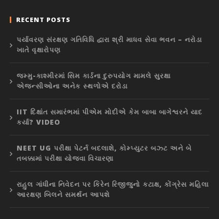
RECENT POSTS
પર્યાવરણ સંરક્ષણ ગતિવિધિ દ્વારા શ્રી માધવ સેવા ભવન – નરોડા
ખાતે વૃક્ષારોપણ
જમ્મુ-કાશ્મીરમાં સિમ કાર્ડના દુરુપયોગ મામલે સુરક્ષા
એજન્સીઓના અનેક સ્થળોએ દરોડા
IIT દિક્ષાંત સમારંભમાં પીએમ મોદીએ કેમ બાબા બાગેશ્વરને યાદ
કર્યા? VIDEO
NEET UG પરીક્ષા પેટર્ન બદલાશે, કોમ્પ્યુટર બઝ્ટ અને બે
તબક્કામાં પરીક્ષા યોજવા વિચારણા
રાહુલ ગાંધીના નિવેદન પર કિરેન રિજીજુનો કટાક્ષ, કોંગ્રેસ મહિલા
આરક્ષણ બિલને સમર્થન આપશે