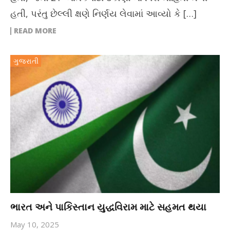
હતી, પરંતુ છેલ્લી ક્ષણે નિર્ણય લેવામાં આવ્યો કે […]
READ MORE
ગુજરાતી
ભારત અને પાકિસ્તાન યુદ્ધવિરામ માટે સહમત થયા
May 10, 2025