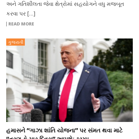
અને ગતિશીલતા જેવા ક્ષેત્રોમાં સહયોગને વધુ મજબૂત
કરવા પર […]
READ MORE
ગુજરાતી
હમાસને “ગાઝા શાંતિ યોજના” પર સંમત થવા માટે