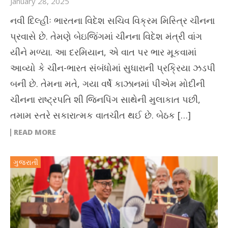
January 28, 2025
નવી દિલ્હીઃ ભારતના વિદેશ સચિવ વિક્રમ મિસ્ત્રિ ચીનના
પ્રવાસે છે. તેમણે બેઇજિંગમાં ચીનના વિદેશ મંત્રી વાંગ
યીને મળ્યા. આ દરમિયાન, એ વાત પર ભાર મૂકવામાં
આવ્યો કે ચીન-ભારત સંબંધોમાં સુધારાની પ્રક્રિયા ઝડપી
બની છે. તેમના મતે, ગયા વર્ષે કાઝાનમાં પીએમ મોદીની
ચીનના રાષ્ટ્રપતિ શી જિનપિંગ સાથેની મુલાકાત પછી,
તમામ સ્તરે સકારાત્મક વાતચીત થઈ છે. બેઠક […]
READ MORE
ગુજરાતી