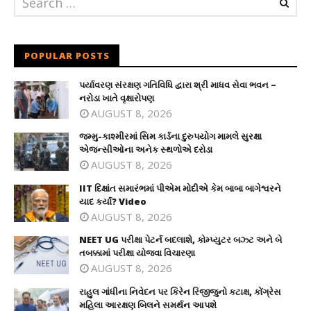
POPULAR POSTS
પર્યાવરણ સંરક્ષણ ગતિવિધિ દ્વારા શ્રી માધવ સેવા ભવન –
નરોડા ખાતે વૃક્ષારોપણ
AUGUST 8, 2026
જમ્મુ-કાશ્મીરમાં સિમ કાર્ડના દુરુપયોગ મામલે સુરક્ષા
એજન્સીઓના અનેક સ્થળોએ દરોડા
AUGUST 8, 2026
IIT દિક્ષાંત સમારંભમાં પીએમ મોદીએ કેમ બાબા બાગેશ્વરને
યાદ કર્યા? Video
AUGUST 8, 2026
NEET UG પરીક્ષા પેટર્ન બદલાશે, કોમ્પ્યુટર બઝ્ટ અને બે
તબક્કામાં પરીક્ષા યોજવા વિચારણા
AUGUST 8, 2026
રાહુલ ગાંધીના નિવેદન પર કિરેન રિજીજુનો કટાક્ષ, કોંગ્રેસ
મહિલા આરક્ષણ બિલને સમર્થન આપશે