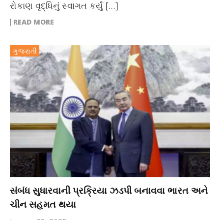
રોકાણ વૃદ્ધિનું સ્વાગત કર્યું […]
READ MORE
ગુજરાતી
સંબંધ સુધારવાની પ્રક્રિયા ઝડપી બનાવવા ભારત અને
ચીન સહમત થયા