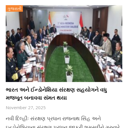
ગુજરાતી
ભારત અને ઈન્ડોનેશિયા સંરક્ષણ સહયોગને વધુ
મજબૂત બનાવવા સંમત થયા
November 27, 2025
નવી દિલ્હીઃ સંરક્ષણ પ્રધાન રાજનાથ સિંહ અને
ઇન્ડોનેશિયાના સંરક્ષણ પ્રધાન જાફરી શમસુદ્દીને ગુરુવારે