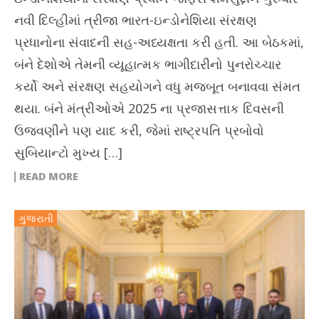
નવી દિલ્હીમાં ત્રીજા ભારત-ઇન્ડોનેશિયા સંરક્ષણ
પ્રધાનોના સંવાદની સહ-અધ્યક્ષતા કરી હતી. આ બેઠકમાં,
બંને દેશોએ તેમની વ્યૂહાત્મક ભાગીદારીનો પુનરોચ્ચાર
કર્યો અને સંરક્ષણ સહયોગને વધુ મજબૂત બનાવવા સંમત
થયા. બંને મંત્રીઓએ 2025 ના પ્રજાસત્તાક દિવસની
ઉજવણીને પણ યાદ કરી, જેમાં રાષ્ટ્રપતિ પ્રબોવો
સુબિયાન્ટો મુખ્ય […]
READ MORE
ગુજરાતી