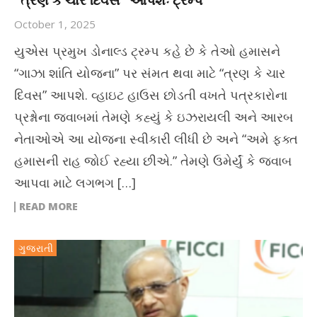
“ત્રણ કે ચાર દિવસ” આપશેઃ ટ્રમ્પ
October 1, 2025
યુએસ પ્રમુખ ડોનાલ્ડ ટ્રમ્પ કહે છે કે તેઓ હમાસને
“ગાઝા શાંતિ યોજના” પર સંમત થવા માટે “ત્રણ કે ચાર
દિવસ” આપશે. વ્હાઇટ હાઉસ છોડતી વખતે પત્રકારોના
પ્રશ્નોના જવાબમાં તેમણે કહ્યું કે ઇઝરાયલી અને આરબ
નેતાઓએ આ યોજના સ્વીકારી લીધી છે અને “અમે ફક્ત
હમાસની રાહ જોઈ રહ્યા છીએ.” તેમણે ઉમેર્યું કે જવાબ
આપવા માટે લગભગ […]
READ MORE
ગુજરાતી