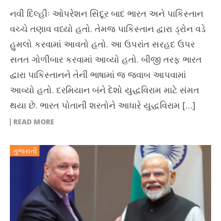
નવી દિલ્હીઃ ઓપરેશન સિંદૂર બાદ ભારત અને પાકિસ્તાન
વચ્ચે તણાવ વધ્યો હતો. તેમજ પાકિસ્તાન દ્વારા ડ્રોન વડે
હુમલો કરવામાં આવતો હતો. આ ઉપરાંત સરહદ ઉપર
સતત ગોળીબાર કરવામાં આવ્યો હતો. બીજી તરફ ભારત
દ્વારા પાકિસ્તાનને તેની ભાષામાં જ જવાબ આપવામાં
આવ્યો હતો. દરમિયાન બંને દેશો યુદ્ધવિરામ માટે સંમત
થયા છે. ભારત પોતાની શરતોને આધારે યુદ્ધવિરામ […]
READ MORE
ગુજરાતી