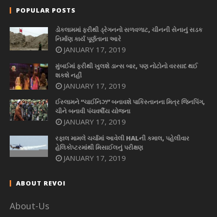
POPULAR POSTS
ડોકલામમાં ફરીથી ડ્રેગનનો સળવળાટ, ચીનની સેનાનું સડક
નિર્માણ કાર્ય પૂર્ણતાના આરે
JANUARY 17, 2019
મુંબઈમાં ફરીથી ખુલશે ડાન્સ બાર, પણ નોટોનો વરસાદ થઈ
શકશે નહીં
JANUARY 17, 2019
ઈસ્લામને “ચાઈનિઝ” બનાવશે પાકિસ્તાનના મિત્ર જિનપિંગ,
ચીને બનાવી પંચવર્ષીય યોજના
JANUARY 17, 2019
રફાલ મામલે ચર્ચામાં આવેલી HALની કમાલ, પહેલીવાર
હેલિકોપ્ટરમાંથી મિસાઈલનું પરીક્ષણ
JANUARY 17, 2019
ABOUT REVOI
About-Us