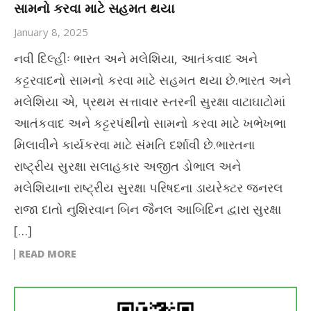
સામનો કરવા માટે સહમત થયા
January 8, 2025
નવી દિલ્હીઃ ભારત અને મલેશિયા, આતંકવાદ અને
કટ્ટરવાદનો સામનો કરવા માટે સહમત થયા છે.ભારત અને
મલેશિયા એ, પ્રથમ સત્તાવાર સ્તરની સુરક્ષા વાટાઘાટોમાં
આતંકવાદ અને કટ્ટરપંથીનો સામનો કરવા માટે ખભેખભા
મિલાવીને કાર્યકરવા માટે સંમતિ દર્શાવી છે.ભારતના
રાષ્ટ્રીય સુરક્ષા સલાહકાર અજીત ડોભાલ અને
મલેશિયાના રાષ્ટ્રીય સુરક્ષા પરિષદના ડાયરેક્ટર જનરલ
રાજા દાતો નુશિરવાન બિન જૈનલ આબિદિન દ્વારા સુરક્ષા
[…]
READ MORE