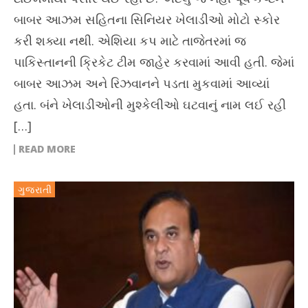
બાબર આઝમ સહિતના સિનિયર ખેલાડીઓ મોટો સ્કોર
કરી શક્યા નથી. એશિયા કપ માટે તાજેતરમાં જ
પાકિસ્તાનની ક્રિકેટ ટીમ જાહેર કરવામાં આવી હતી. જેમાં
બાબર આઝમ અને રિઝવાનને પડતા મુકવામાં આવ્યાં
હતા. બંને ખેલાડીઓની મુશ્કેલીઓ ઘટવાનું નામ લઈ રહી
[…]
READ MORE
ગુજરાતી