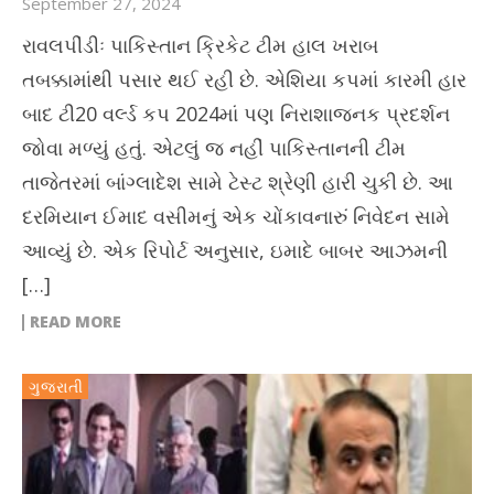
September 27, 2024
રાવલપીંડીઃ પાકિસ્તાન ક્રિકેટ ટીમ હાલ ખરાબ
તબક્કામાંથી પસાર થઈ રહી છે. એશિયા કપમાં કારમી હાર
બાદ ટી20 વર્લ્ડ કપ 2024માં પણ નિરાશાજનક પ્રદર્શન
જોવા મળ્યું હતું. એટલું જ નહીં પાકિસ્તાનની ટીમ
તાજેતરમાં બાંગ્લાદેશ સામે ટેસ્ટ શ્રેણી હારી ચુકી છે. આ
દરમિયાન ઈમાદ વસીમનું એક ચોંકાવનારું નિવેદન સામે
આવ્યું છે. એક રિપોર્ટ અનુસાર, ઇમાદે બાબર આઝમની
[…]
READ MORE
ગુજરાતી