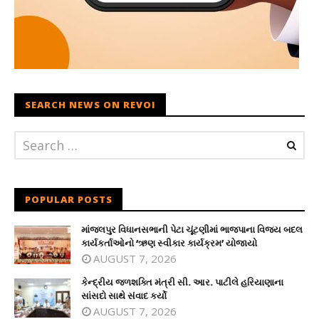
SEARCH NEWS ON REVOI
POPULAR POSTS
માંજલપુર વિધાનસભાની પેટા ચૂંટણીમાં ભાજપાના વિજય બદલ
કાર્યકર્તાઓનો ‘ઋણ સ્વીકાર કાર્યક્રમ’ યોજાયો
AUGUST 7, 2026
કેન્દ્રીય જળશક્તિ મંત્રી સી. આર. પાટીલે હરિયાણાના
સાંસદો સાથે સંવાદ કર્યો
AUGUST 7, 2026