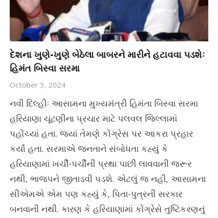
દેશના ખુણે-ખુણે બેઠેલા બાબરને મારીને હટાવવા પડશેઃ
હિમંત બિસ્વા સરમા
October 3, 2024
નવી દિલ્હીઃ આસામના મુખ્યમંત્રી હિમંતા બિસ્વા સરમા
હરિયાણા ચૂંટણીના પ્રચાર માટે પલવલ જિલ્લામાં
પહોંચ્યાં હતા. જ્યાં તેમણે કોંગ્રેસ પર આકરા પ્રહાર
કર્યાં હતા. સરમાએ જનતાને સંબોધતા કહ્યું કે
હરિયાણામાં ખર્ચી-પર્ચીની પ્રથા પાછી લાવવાની જરૂર
નથી, ભાજપને જીતાડવી પડશે. એટલું જ નહીં, આસામના
સીએમએ એમ પણ કહ્યું કે, પિતા-પુત્રની સરકાર
બનવાની નથી. કારણ કે હરિયાણામાં કોંગ્રેસે તુષ્ટિકરણનું