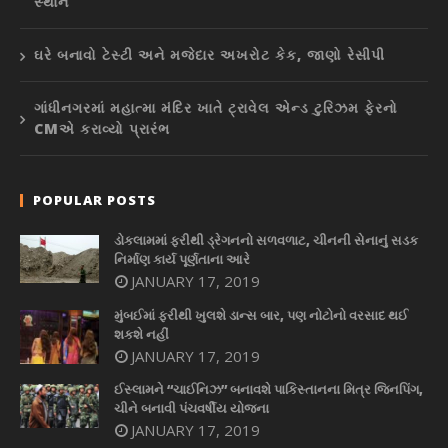
સ્થાને
ઘરે બનાવો ટેસ્ટી અને મજેદાર અખરોટ કેક, જાણો રેસીપી
ગાંધીનગરમાં મહાત્મા મંદિર ખાતે ટ્રાવેલ એન્ડ ટુરિઝમ ફેરનો
CMએ કરાવ્યો પ્રારંભ
POPULAR POSTS
ડોકલામમાં ફરીથી ડ્રેગનનો સળવળાટ, ચીનની સેનાનું સડક
નિર્માણ કાર્ય પૂર્ણતાના આરે
JANUARY 17, 2019
મુંબઈમાં ફરીથી ખુલશે ડાન્સ બાર, પણ નોટોનો વરસાદ થઈ
શકશે નહીં
JANUARY 17, 2019
ઈસ્લામને “ચાઈનિઝ” બનાવશે પાકિસ્તાનના મિત્ર જિનપિંગ,
ચીને બનાવી પંચવર્ષીય યોજના
JANUARY 17, 2019