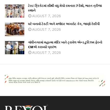
ટેસ્ટ ક્રિકેટમાં સૌથી વધુ મેચો રમનારા 7 દેશો, ભારત ત્રીજા
સ્થાને
AUGUST 7, 2026
ઘરે બનાવો ટેસ્ટી અને મજેદાર અખરોટ કેક, જાણો રેસીપી
AUGUST 7, 2026
ગાંધીનગરમાં મહાત્મા મંદિર ખાતે ટ્રાવેલ એન્ડ ટુરિઝમ ફેરનો
CMએ કરાવ્યો પ્રારંભ
AUGUST 7, 2026