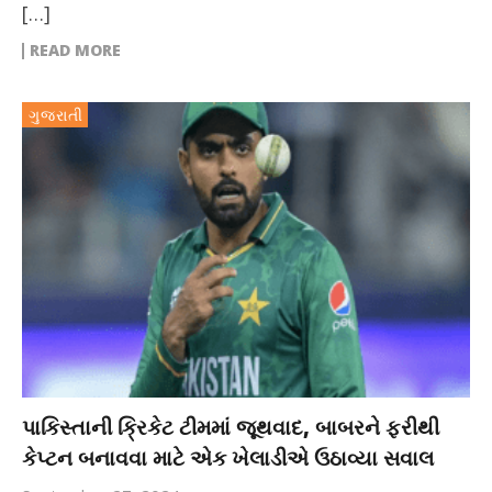
[…]
READ MORE
ગુજરાતી
પાકિસ્તાની ક્રિકેટ ટીમમાં જૂથવાદ, બાબરને ફરીથી
કેપ્ટન બનાવવા માટે એક ખેલાડીએ ઉઠાવ્યા સવાલ