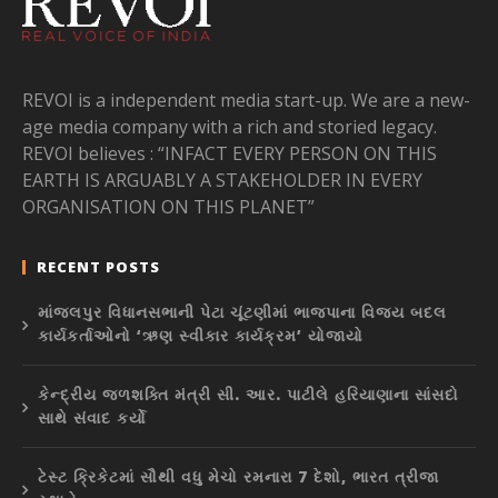
REVOI is a independent media start-up. We are a new-
age media company with a rich and storied legacy.
REVOI believes : “INFACT EVERY PERSON ON THIS
EARTH IS ARGUABLY A STAKEHOLDER IN EVERY
ORGANISATION ON THIS PLANET”
RECENT POSTS
માંજલપુર વિધાનસભાની પેટા ચૂંટણીમાં ભાજપાના વિજય બદલ
કાર્યકર્તાઓનો ‘ઋણ સ્વીકાર કાર્યક્રમ’ યોજાયો
કેન્દ્રીય જળશક્તિ મંત્રી સી. આર. પાટીલે હરિયાણાના સાંસદો
સાથે સંવાદ કર્યો
ટેસ્ટ ક્રિકેટમાં સૌથી વધુ મેચો રમનારા 7 દેશો, ભારત ત્રીજા