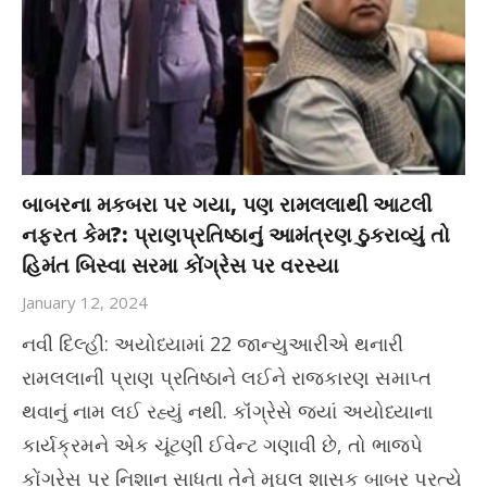
બાબરના મકબરા પર ગયા, પણ રામલલાથી આટલી
નફરત કેમ?: પ્રાણપ્રતિષ્ઠાનું આમંત્રણ ઠુકરાવ્યું તો
હિમંત બિસ્વા સરમા કોંગ્રેસ પર વરસ્યા
January 12, 2024
નવી દિલ્હી: અયોધ્યામાં 22 જાન્યુઆરીએ થનારી
રામલલાની પ્રાણ પ્રતિષ્ઠાને લઈને રાજકારણ સમાપ્ત
થવાનું નામ લઈ રહ્યું નથી. કૉંગ્રેસે જ્યાં અયોધ્યાના
કાર્યક્રમને એક ચૂંટણી ઈવેન્ટ ગણાવી છે, તો ભાજપે
કોંગ્રેસ પર નિશાન સાધતા તેને મુઘલ શાસક બાબર પ્રત્યે