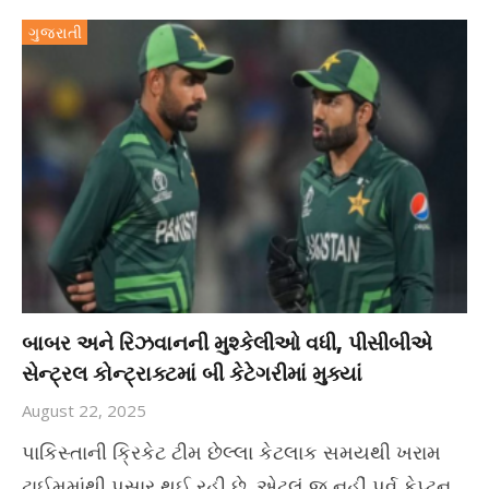
ગુજરાતી
બાબર અને રિઝવાનની મુશ્કેલીઓ વધી, પીસીબીએ
સેન્ટ્રલ કોન્ટ્રાક્ટમાં બી કેટેગરીમાં મુક્યાં
August 22, 2025
પાકિસ્તાની ક્રિકેટ ટીમ છેલ્લા કેટલાક સમયથી ખરામ
ટાઈમમાંથી પસાર થઈ રહી છે. એટલું જ નહીં પૂર્વ કેપ્ટન