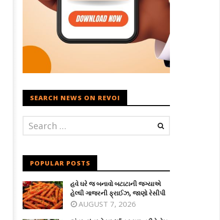
SEARCH NEWS ON REVOI
POPULAR POSTS
હવે ઘરે જ બનાવો બટાટાની જગ્યાએ
હેલ્ધી ગાજરની ફ્રાઈઝ, જાણો રેસીપી
AUGUST 7, 2026