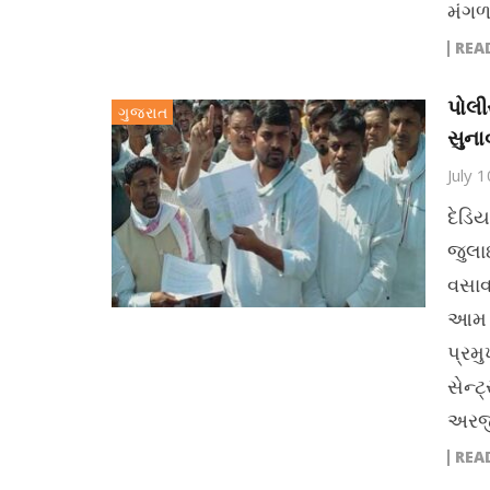
મંગળ
REA
પોલી
ગુજરાત
સુના
July 
દેડિય
જુલા
વસાવ
આમ આ
પ્રમ
સેન્
અરજ
REA