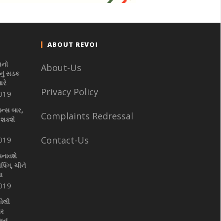
ABOUT REVOI
નનો
About-Us
ું સડક
આરે
Privacy Policy
019
ાન્સ બાર,
Complaints Redressal
 શકશે
Contact-Us
019
બનાવશે
પિંગ, ચીને
ા
019
વેલી
ાર
નું