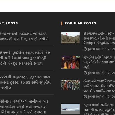
NT POSTS
POPULAR POSTS
રે જ બનાવો બટાટાની જગ્યાએ
ડોકલામમાં ફરીથી ડ્રેગ
સળવળાટ, ચીનની સેનાન
ી ગાજરની ફ્રાઈઝ, જાણો રેસીપી
નિર્માણ કાર્ય પૂર્ણતાના 
JANUARY 17, 2
મંતરને પ્રદર્શન સ્થળ તરીકે કેમ
મુંબઈમાં ફરીથી ખુલશે ડ
ી કરી દેવામાં આવતું?: દિલ્હી
પણ નોટોનો વરસાદ થઈ
ર્ટનો કેન્દ્ર સરકારને સવાલ
નહીં
JANUARY 17, 2
રસ્ટોની મહારાષ્ટ્ર, ગુજરાત અને
ઈસ્લામને “ચાઈનિઝ” 
ાનના ટ્રસ્ટ કાયદા સામે સુપ્રીમ
પાકિસ્તાનના મિત્ર જિન
ાં અપીલ
બનાવી પંચવર્ષીય યોજન
JANUARY 17, 2
સીનાના વર્ચ્યુઅલ સંબોધન બાદ
રફાલ મામલે ચર્ચામાં આ
ાંગ્લાદેશ વચ્ચે નવો રાજદ્વારી
HALની કમાલ, પહેલીવ
 વિદેશ મંત્રાલયે કરી સ્પષ્ટતા
હેલિકોપ્ટરમાંથી મિસાઈલ