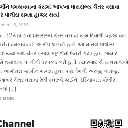
્મીને ધમકાવવાના કેસમાં આપ’ના ધારાસભ્ય ચૈતર વસાવા
 પોલીસ સમક્ષ હાજર થયાં
mber 15, 2023
ઃ ડેડિયાપાડાના ધારાસભ્ય ચૈતર વસાવા સામે દિવાળી પહેલા વન
ચારીને ધમકાવવાનો આરોપ લાગ્યો હતો. આ મામલે પોલીસ
ાદ થયા બાદ ચૈતર વસાવા ભૂગર્ભમાં ઉતરી ગયા હતા. જ્યારે
સે વસાવાના પત્નીની ધરપકડ કરી હતી. ત્યારબાદ ચૈતર વસાવા
ટમાં આગોતરા જામીન માગ્યા હતા. પણ તેમની અરજી નામંજુર
 આખરે ચૈતર વસાવા રેલી સ્વરૂપે જઈને ડેડિયાપાડા પોલીસ
નમાં […]
D MORE
Channel