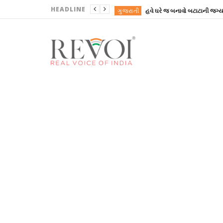
HEADLINE
ગુજરાતી
ગુજરાતી
REVOINEWS
ગુજરાતી
ગુજરાતી
થલપતિ છૂટાછેડા નહીં લે, પત્ની 
ગુજરાતી