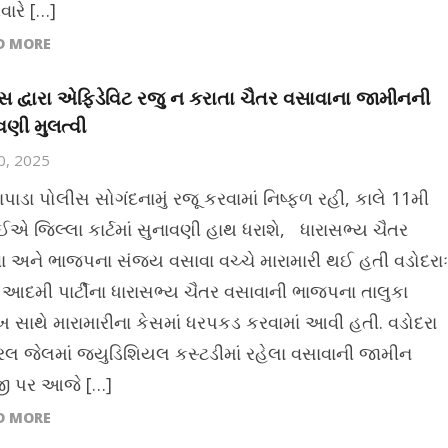
વારે […]
D MORE
સ દ્વારા એફિડેવિટ રજુ ન કરાતા ચૈતર વસાવાના જામીનની
વણી મુલત્વી
10, 2025
ાપાડા પોલીસ સોગંદનામું રજૂ કરવામાં નિષ્ફળ રહી, કાલે 11મી
ઈએ જિલ્લા કાર્ટમાં સુનાવણી હાથ ધરાશે, ધારાસભ્ય ચૈતર
ા અને ભાજપના સંજય વસાવા વચ્ચે મારામારી થઈ હતી વડોદરાઃ
દમી પાર્ટીના ધારાસભ્ય ચૈતર વસાવાની ભાજપના તાલુકા
ુખ સાથે મારામારીના કેસમાં ધરપકડ કરવામાં આવી હતી. વડોદરા
ટ્રલ જેલમાં જ્યુડિશિયલ કસ્ટડીમાં રહેલા વસાવાની જામીન
ી પર આજે […]
D MORE