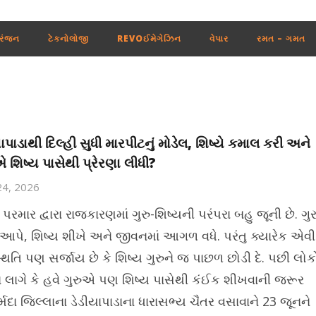
રંજન
ટેકનોલોજી
REVOઈમેગેઝિન
વેપાર
રમત – ગમત
યાપાડાથી દિલ્હી સુધી મારપીટનું મોડેલ, શિષ્યે કમાલ કરી અને
એ શિષ્ય પાસેથી પ્રેરણા લીધી?
24, 2026
 પરમાર દ્વારા રાજકારણમાં ગુરુ-શિષ્યની પરંપરા બહુ જૂની છે. ગુર
ન આપે, શિષ્ય શીખે અને જીવનમાં આગળ વધે. પરંતુ ક્યારેક એવી
્થિતિ પણ સર્જાય છે કે શિષ્ય ગુરુને જ પાછળ છોડી દે. પછી લોક
ા લાગે કે હવે ગુરુએ પણ શિષ્ય પાસેથી કંઈક શીખવાની જરૂર
ર્મદા જિલ્લાના ડેડીયાપાડાના ધારાસભ્ય ચૈતર વસાવાને 23 જૂનને