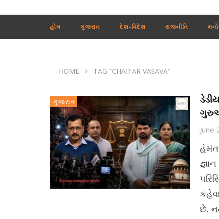
હોમ
ગુજરાત
દેશ-વિદેશ
રાજનીતિ
મનો
HOME
TAG "CHAITAR VASAVA"
ડેડી
ગુજરાત
ગુરુ
June 
હેમંત
જ્ઞા
પરિસ
કહેવ
છે. ન