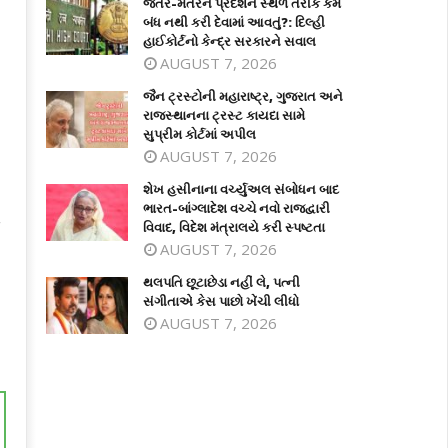
જંતર-મંતરને પ્રદર્શન સ્થળ તરીકે કેમ
બંધ નથી કરી દેવામાં આવતું?: દિલ્હી
હાઈકોર્ટનો કેન્દ્ર સરકારને સવાલ
AUGUST 7, 2026
જૈન ટ્રસ્ટોની મહારાષ્ટ્ર, ગુજરાત અને
રાજસ્થાનના ટ્રસ્ટ કાયદા સામે
સુપ્રીમ કોર્ટમાં અપીલ
AUGUST 7, 2026
શેખ હસીનાના વર્ચ્યુઅલ સંબોધન બાદ
ભારત-બાંગ્લાદેશ વચ્ચે નવો રાજદ્વારી
એ
વિવાદ, વિદેશ મંત્રાલયે કરી સ્પષ્ટતા
AUGUST 7, 2026
થલપતિ છૂટાછેડા નહીં લે, પત્ની
સંગીતાએ કેસ પાછો ખેંચી લીધો
AUGUST 7, 2026