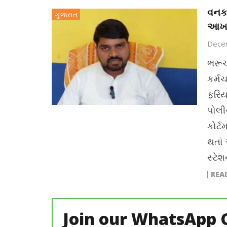
વનકર
ગુજરાત
આખરે
Dece
ભરૂચ
કર્મ
ફરિય
પોલી
કોર્
થતાં
સ્ટેશ
REA
Join our WhatsApp 