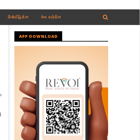
રિવોઈહિરોઝ
વેબ સ્ટોરીઝ
APP DOWNLOAD
ુ
ો