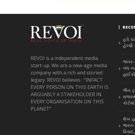
RECE
હવે ઘ
હેલ્ધ
REVOI is a independent media
જંતર-
start-up. We are a new-age media
બંધ નથ
company with a rich and storied
હાઈકો
legacy. REVOI believes : “INFACT
EVERY PERSON ON THIS EARTH IS
જૈન ટ્
ARGUABLY A STAKEHOLDER IN
રાજસ્થ
EVERY ORGANISATION ON THIS
કોર્ટમ
PLANET”
શેખ હ
ભારત-બ
વિવાદ,