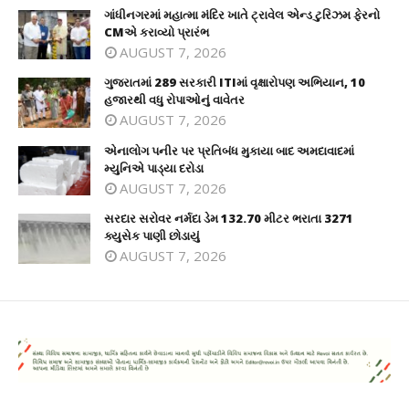
ગાંધીનગરમાં મહાત્મા મંદિર ખાતે ટ્રાવેલ એન્ડ ટુરિઝમ ફેરનો
CMએ કરાવ્યો પ્રારંભ
AUGUST 7, 2026
ગુજરાતમાં 289 સરકારી ITIમાં વૃક્ષારોપણ અભિયાન, 10
હજારથી વધુ રોપાઓનું વાવેતર
AUGUST 7, 2026
એનાલોગ પનીર પર પ્રતિબંધ મુકાયા બાદ અમદાવાદમાં
મ્યુનિએ પાડ્યા દરોડા
AUGUST 7, 2026
સરદાર સરોવર નર્મદા ડેમ 132.70 મીટર ભરાતા 3271
ક્યુસેક પાણી છોડાયું
AUGUST 7, 2026