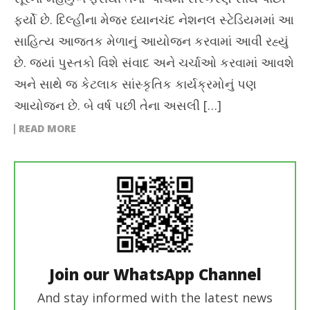
ફર્યો છે. દિલ્હીના મેજર ધ્યાનચંદ નેશનલ સ્ટેડિયમમાં આ
સાહિત્ય આજતક મેળાનું આયોજન કરવામાં આવી રહ્યું
છે. જ્યાં પુસ્તકો વિશે સંવાદ અને ચર્ચાઓ કરવામાં આવશે
અને સાથે જ કેટલાક સાંસ્કૃતિક કાર્યક્રમોનું પણ
આયોજન છે. બે વર્ષ પછી તેના અસલી […]
READ MORE
Join our WhatsApp Channel
And stay informed with the latest news