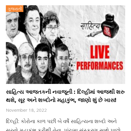
ગુજરાતી
સાહિત્ય આજતકની નવાજૂની : દિલ્હીમાં આજથી શરુ
થશે, સૂર અને શબ્દોનો મહાકુંભ, જાણો શું છે ખાસ!
November 18, 2022
દિલ્હી: કોરોના કાળ પછી બે વર્ષે સાહિત્યના શબ્દો અને
સૂરનો મહાકુંભ ફરીથી તેના પાંચમા સંસ્કરણ સાથે પાછો