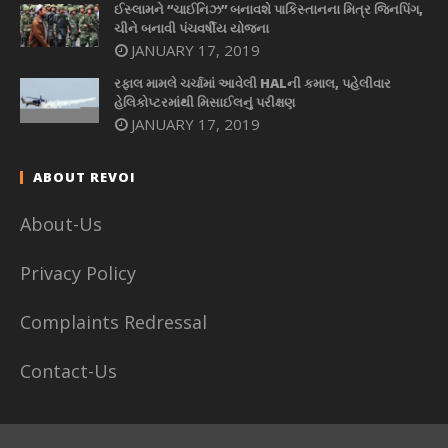
ઈસ્લામને “ચાઈનિઝ” બનાવશે પાકિસ્તાનના મિત્ર જિનપિંગ,
ચીને બનાવી પંચવર્ષીય યોજના
JANUARY 17, 2019
રફાલ મામલે ચર્ચામાં આવેલી HALની કમાલ, પહેલીવાર
હેલિકોપ્ટરમાંથી મિસાઈલનું પરીક્ષણ
JANUARY 17, 2019
ABOUT REVOI
About-Us
Privacy Policy
Complaints Redressal
Contact-Us