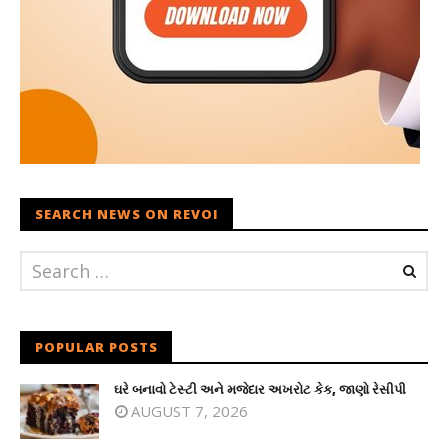
SEARCH NEWS ON REVOI
POPULAR POSTS
ઘરે બનાવો ટેસ્ટી અને મજેદાર અખરોટ કેક, જાણો રેસીપી
AUGUST 7, 2026