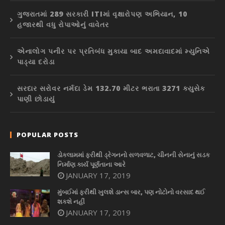
ગુજરાતમાં 289 સરકારી ITIમાં વૃક્ષારોપણ અભિયાન, 10
હજારથી વધુ રોપાઓનું વાવેતર
એનાલોગ પનીર પર પ્રતિબંધ મુકાયા બાદ અમદાવાદમાં મ્યુનિએ
પાડ્યા દરોડા
સરદાર સરોવર નર્મદા ડેમ 132.70 મીટર ભરાતા 3271 ક્યુસેક
પાણી છોડાયું
POPULAR POSTS
ડોકલામમાં ફરીથી ડ્રેગનનો સળવળાટ, ચીનની સેનાનું સડક
નિર્માણ કાર્ય પૂર્ણતાના આરે
JANUARY 17, 2019
મુંબઈમાં ફરીથી ખુલશે ડાન્સ બાર, પણ નોટોનો વરસાદ થઈ
શકશે નહીં
JANUARY 17, 2019