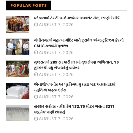
POPULAR POSTS
ઘરે બનાવો ટેસ્ટી અને મજેદાર અખરોટ કેક, જાણો રેસીપી
AUGUST 7, 2026
ગાંધીનગરમાં મહાત્મા મંદિર ખાતે ટ્રાવેલ એન્ડ ટુરિઝમ ફેરનો
CMએ કરાવ્યો પ્રારંભ
AUGUST 7, 2026
ગુજરાતમાં 289 સરકારી ITIમાં વૃક્ષારોપણ અભિયાન, 10
હજારથી વધુ રોપાઓનું વાવેતર
AUGUST 7, 2026
એનાલોગ પનીર પર પ્રતિબંધ મુકાયા બાદ અમદાવાદમાં
મ્યુનિએ પાડ્યા દરોડા
AUGUST 7, 2026
સરદાર સરોવર નર્મદા ડેમ 132.70 મીટર ભરાતા 3271
ક્યુસેક પાણી છોડાયું
AUGUST 7, 2026