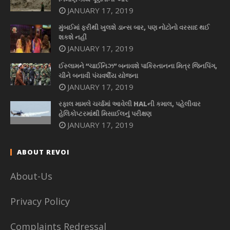
JANUARY 17, 2019
મુંબઈમાં ફરીથી ખુલશે ડાન્સ બાર, પણ નોટોનો વરસાદ થઈ
શકશે નહીં
JANUARY 17, 2019
ઈસ્લામને “ચાઈનિઝ” બનાવશે પાકિસ્તાનના મિત્ર જિનપિંગ,
ચીને બનાવી પંચવર્ષીય યોજના
JANUARY 17, 2019
રફાલ મામલે ચર્ચામાં આવેલી HALની કમાલ, પહેલીવાર
હેલિકોપ્ટરમાંથી મિસાઈલનું પરીક્ષણ
JANUARY 17, 2019
ABOUT REVOI
About-Us
Privacy Policy
Complaints Redressal