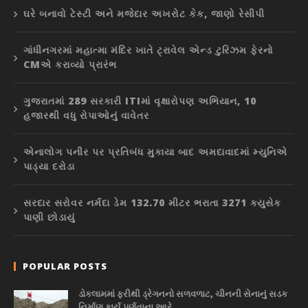
ઘરે બનાવો ટેસ્ટી અને મજેદાર અખરોટ કેક, જાણો રેસીપી
ગાંધીનગરમાં મહાત્મા મંદિર ખાતે ટ્રાવેલ એન્ડ ટુરિઝમ ફેરનો
CMએ કરાવ્યો પ્રારંભ
ગુજરાતમાં 289 સરકારી ITIમાં વૃક્ષારોપણ અભિયાન, 10
હજારથી વધુ રોપાઓનું વાવેતર
એનાલોગ પનીર પર પ્રતિબંધ મુકાયા બાદ અમદાવાદમાં મ્યુનિએ
પાડ્યા દરોડા
સરદાર સરોવર નર્મદા ડેમ 132.70 મીટર ભરાતા 3271 ક્યુસેક
પાણી છોડાયું
POPULAR POSTS
ડોકલામમાં ફરીથી ડ્રેગનનો સળવળાટ, ચીનની સેનાનું સડક
નિર્માણ કાર્ય પૂર્ણતાના આરે