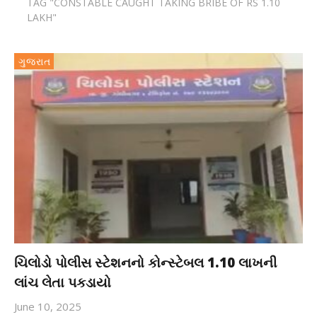
TAG "CONSTABLE CAUGHT TAKING BRIBE OF RS 1.10
LAKH"
ગુજરાત
ચિલોડો પોલીસ સ્ટેશનનો કોન્સ્ટેબલ 1.10 લાખની
લાંચ લેતા પકડાયો
June 10, 2025