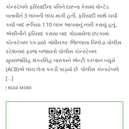
કોન્સ્ટેબલે ફરિયાદીના પતિને દારૂના કેસમાં વોન્ટેડ
બતાવીને 3 લાખની લાંચ માગી હતી, ફરિયાદી સાથે ચર્ચા
કર્યા બાદ રૂપિયા 1.10 લાખ આપવાનું નક્કી કરાયું હતું,
એસીબીને ફરિયાદ કરાયા બાદ ગોઠવાયેલા છટકામાં
કોન્સ્ટેબલ પકડાયો ગાંધીનગરઃ જિલ્લાના ચિલોડા પોલીસ
સ્ટેશનમાં ફરજ બજાવતો પોલીસ કોન્સ્ટેબલ
યુવરાજસિંહ શંકરસિંહ નારુકાને એન્ટી કરપ્શન બ્યુરો
(ACB)એ લાંચ લેતા પકડી પાડ્યો છે. પોલીસ કોન્સ્ટેબલે
[…]
READ MORE