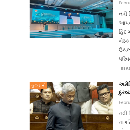
Febru
નવી 
આપના
હિંદ 
બેઠક
ઉથલપા
પરિવર
REA
અમેર
ગુજરાતી
દુરવ
Febru
નવી 
નાગર