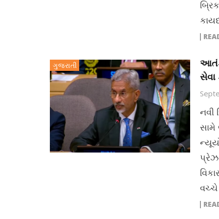
બ્રિક
કાયદ
REA
આતંક
ગુજરાતી
સેવા
Sept
નવી 
સામે
ન્યૂય
પ્રે
વિકાસ
વચ્ચે
REA