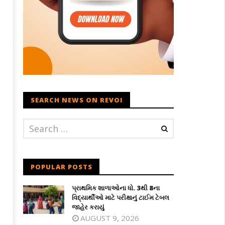
SEARCH NEWS ON REVOI
POPULAR POSTS
પ્રાથમિક શાળાઓના ધો. 3થી 8ના
વિદ્યાર્થીઓ માટે પરીક્ષાનું ટાઈમ ટેબલ
જાહેર કરાયું
AUGUST 9, 2026