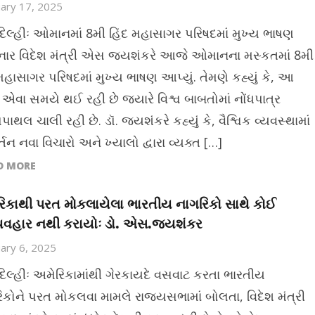
ary 17, 2025
દિલ્હીઃ ઓમાનમાં 8મી હિંદ મહાસાગર પરિષદમાં મુખ્ય ભાષણ
ર વિદેશ મંત્રી એસ જયશંકરે આજે ઓમાનના મસ્કતમાં 8મી
મહાસાગર પરિષદમાં મુખ્ય ભાષણ આપ્યું. તેમણે કહ્યું કે, આ
 એવા સમયે થઈ રહી છે જ્યારે વિશ્વ બાબતોમાં નોંધપાત્ર
થલ ચાલી રહી છે. ડૉ. જયશંકરે કહ્યું કે, વૈશ્વિક વ્યવસ્થામાં
્તન નવા વિચારો અને ખ્યાલો દ્વારા વ્યક્ત […]
D MORE
િકાથી પરત મોકલાયેલા ભારતીય નાગરિકો સાથે કોઈ
્યવહાર નથી કરાયોઃ ડો. એસ.જયશંકર
ary 6, 2025
દિલ્હીઃ અમેરિકામાંથી ગેરકાયદે વસવાટ કરતા ભારતીય
િકોને પરત મોકલવા મામલે રાજ્યસભામાં બોલતા, વિદેશ મંત્રી