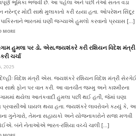
વપૂર્ણ ભૂમિકા ભજવી છે. આ પહેલા અને પછી તેઓ સતત વડા
ન નરેન્દ્ર મોદી સાથે મુલાકાતો કરી રહ્યા હતા. ઓપરેશન સિંદૂર
 પાકિસ્તાને ભારતમાં ઘણી જગ્યાએ હુમલો કરવાનો પ્રયાસ […]
D MORE
ગામ હુમલા પર ડો. એસ.જયશંકરે કરી રશિયન વિદેશ મંત્રી
કરી ચર્ચા
5, 2025
દિલ્હીઃ વિદેશ મંત્રી એસ. જયશંકરે રશિયન વિદેશ મંત્રી સેરગે
વ સાથે ફોન પર વાત કરી. આ વાતચીત જમ્મુ અને કાશ્મીરના
ગામમાં થયેલા આતંકવાદી હુમલા પછી થઈ હતી, જેમાં ઘણા
દોષ પ્રવાસીઓ ઘાયલ થયા હતા. જયશંકરે લાવરોવને કહ્યું કે, 
ાના ગુનેગારો, તેમના સહાયકો અને યોજનાકારોને સજા મળવી
ઈએ. બંને નેતાઓએ ભારત-રશિયા વચ્ચે ચાલી […]
D MORE