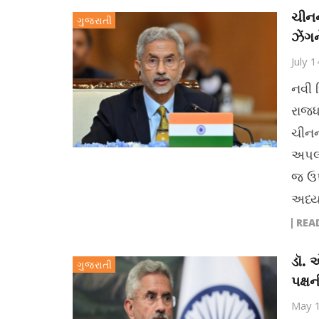
ચીનન
ગુજરાતી
ઝેંગન
July 
નવી 
રાજધ
ચીનન
અપલો
જ ઉપ
અધ્યક
REA
ડૉ. 
ગુજરાતી
પક્ષ
May 