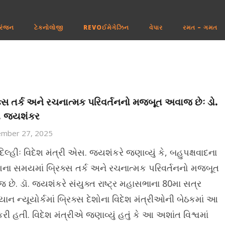
રંજન
ટેકનોલોજી
REVOઈમેગેઝિન
વેપાર
રમત – ગમત
ક્સ તર્ક અને રચનાત્મક પરિવર્તનનો મજબૂત અવાજ છેઃ ડો.
 જયશંકર
ember 27, 2025
િલ્હીઃ વિદેશ મંત્રી એસ. જયશંકરે જણાવ્યું કે, બહુપક્ષવાદના
ના સમયમાં બ્રિક્સ તર્ક અને રચનાત્મક પરિવર્તનનો મજબૂત
 છે. ડૉ. જયશંકરે સંયુક્ત રાષ્ટ્ર મહાસભાના 80મા સત્ર
ાન ન્યૂયોર્કમાં બ્રિક્સ દેશોના વિદેશ મંત્રીઓની બેઠકમાં આ
રી હતી. વિદેશ મંત્રીએ જણાવ્યું હતું કે આ અશાંત વિશ્વમાં