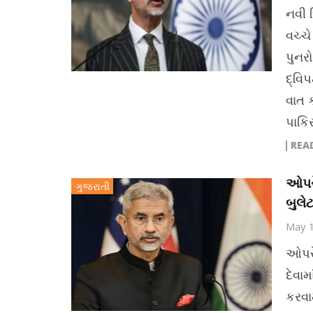
નવી 
વચ્ચ
પુનરો
દ્વિપ
વાત ક
પાકિ
REA
ઓપરે
ગુજરાતી
બુલે
May 
ઓપરે
દેવા
કરવામ