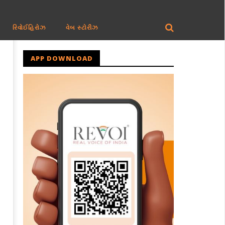
રિવોઈહિરોઝ
વેબ સ્ટોરીઝ
APP DOWNLOAD