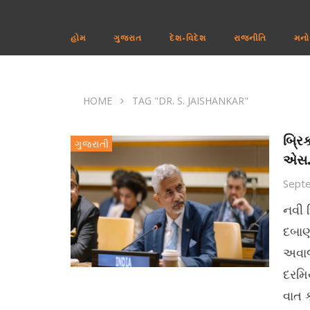
હોમ
ગુજરાત
દેશ-વિદેશ
રાજનીતિ
મનો
HOME
TAG "DR. S. JAISHANKAR"
બ્રિ
ગુજરાતી
એસ.
Sept
નવી દ
દબાણ
અવાજ
દરમિય
વાત ક