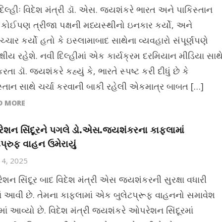
દિલ્હીઃ વિદેશ મંત્રી ડૉ. એસ. જયશંકરે ભારત અને પાકિસ્તાન
ે કોઈપણ ત્રીજા પક્ષની મધ્યસ્થીનો ઇનકાર કર્યો, અને
ચ્ચાર કર્યો હતો કે ઇસ્લામાબાદ સાથેના વ્યવહારો સંપૂર્ણપણે
ક્ષીય રહેશે. નવી દિલ્હીમાં એક કાર્યક્રમ દરમિયાન મીડિયા સાથ
રતા ડૉ. જયશંકરે કહ્યું કે, ભારતે સ્પષ્ટ કરી દીધું છે કે
સ્તાન સાથે ચર્ચા કરવાની બાકી રહેલી એકમાત્ર બાબત […]
D MORE
શન સિંદૂરને પગલે ડો.એસ.જયશંકરના કાફલામાં
ટપ્રુફ વાહન ઉમેરાયું
14, 2025
શન સિંદૂર બાદ વિદેશ મંત્રી એસ જયશંકરની સુરક્ષા વધારી
માં આવી છે. તેમના કાફલામાં એક બુલેટપ્રૂફ વાહનનો સમાવેશ
ાં આવ્યો છે. વિદેશ મંત્રી જયશંકરે ઓપરેશન સિંદૂરમાં