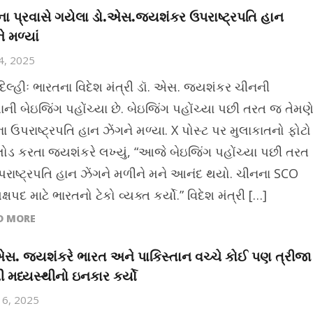
ા પ્રવાસે ગયેલા ડો.એસ.જયશંકર ઉપરાષ્ટ્રપતિ હાન
ે મળ્યાં
14, 2025
દિલ્હીઃ ભારતના વિદેશ મંત્રી ડૉ. એસ. જયશંકર ચીનની
ાની બેઇજિંગ પહોંચ્યા છે. બેઇજિંગ પહોંચ્યા પછી તરત જ તેમણ
ા ઉપરાષ્ટ્રપતિ હાન ઝેંગને મળ્યા. X પોસ્ટ પર મુલાકાતનો ફોટો
ડ કરતા જયશંકરે લખ્યું, “આજે બેઇજિંગ પહોંચ્યા પછી તરત
રાષ્ટ્રપતિ હાન ઝેંગને મળીને મને આનંદ થયો. ચીનના SCO
્ષપદ માટે ભારતનો ટેકો વ્યક્ત કર્યો.” વિદેશ મંત્રી […]
D MORE
એસ. જયશંકરે ભારત અને પાકિસ્તાન વચ્ચે કોઈ પણ ત્રીજા
ની મધ્યસ્થીનો ઇનકાર કર્યો
16, 2025