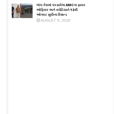
લાંચ કેસમાં પકડાયેલા AMCના ફાયર
ઓફિસર અને વચેટિયાને 12મી
ઓગસ્ટ સુધીના રિમાન્ડ
AUGUST 9, 2026
ે