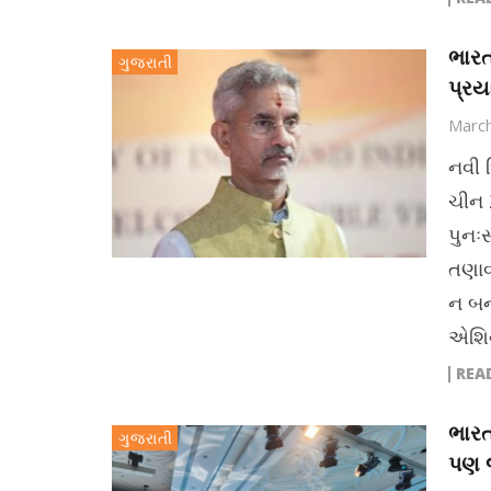
ભારત
ગુજરાતી
પ્રય
March
નવી દ
ચીન 
પુનઃસ
તણાવ
ન બન
એશિય
REA
ભારત
ગુજરાતી
પણ જ