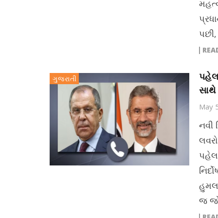
મહત્
પ્રધા
પછી,
REA
પહેલ
ગુજરાતી
સાથે 
May 
નવી 
લવરો
પહેલ
નિર્
હુમલ
જ જો
REA