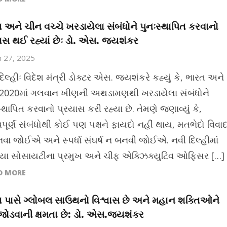
 અને ચીન વચ્ચે ખરડાયેલા સંબંધોને પુનઃસ્થાપિત કરવાનો
ાસ થઈ રહ્યાં છેઃ ડો. એસ. જયશંકર
 27, 2025
િલ્હીઃ વિદેશ મંત્રી ડોક્ટર એસ. જયશંકરે કહ્યું કે, ભારત અને
2020માં ગલવાન ખીણની અથડામણથી ખરડાયેલા સંબંધોને
્થાપિત કરવાનો પ્રયાસ કરી રહ્યા છે. તેમણે જણાવ્યું કે,
પૂર્ણ સંબંધોથી કોઈ પણ પક્ષને ફાયદો નહીં થાય, મતભેદો વિવા
વા જોઈએ અને સ્પર્ધા સંઘર્ષ ન બનવી જોઈએ. નવી દિલ્હીમાં
ા સોસાયટીના પ્રમુખ અને ચીફ એક્ઝિક્યુટિવ ઓફિસર […]
D MORE
 પાસે ગ્લોબલ સાઉથનો વિશ્વાસ છે અને મહાન શક્તિઓને
ોડવાની ક્ષમતા છે: ડો. એસ.જયશંકર