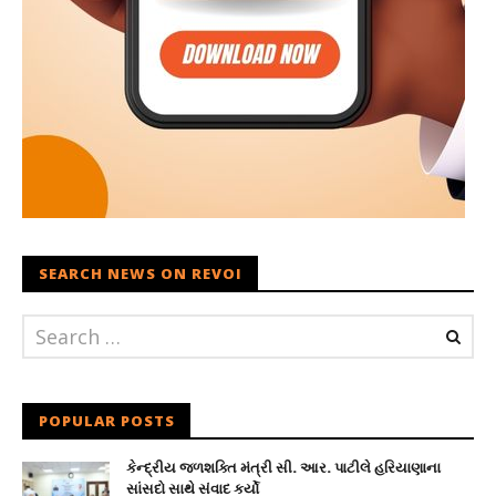
SEARCH NEWS ON REVOI
POPULAR POSTS
કેન્દ્રીય જળશક્તિ મંત્રી સી. આર. પાટીલે હરિયાણાના
સાંસદો સાથે સંવાદ કર્યો