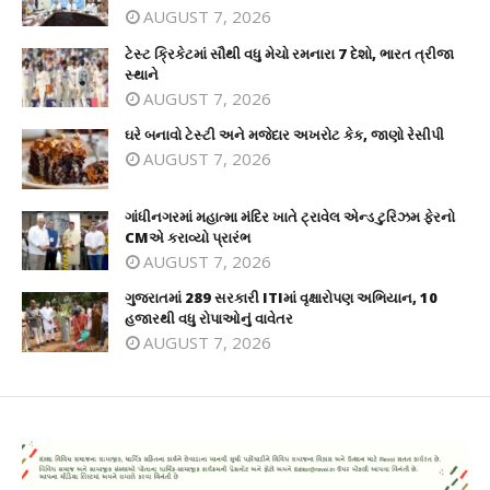
AUGUST 7, 2026
ટેસ્ટ ક્રિકેટમાં સૌથી વધુ મેચો રમનારા 7 દેશો, ભારત ત્રીજા
સ્થાને
AUGUST 7, 2026
ઘરે બનાવો ટેસ્ટી અને મજેદાર અખરોટ કેક, જાણો રેસીપી
AUGUST 7, 2026
ગાંધીનગરમાં મહાત્મા મંદિર ખાતે ટ્રાવેલ એન્ડ ટુરિઝમ ફેરનો
CMએ કરાવ્યો પ્રારંભ
AUGUST 7, 2026
ગુજરાતમાં 289 સરકારી ITIમાં વૃક્ષારોપણ અભિયાન, 10
હજારથી વધુ રોપાઓનું વાવેતર
AUGUST 7, 2026