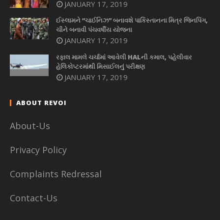
JANUARY 17, 2019
ઈસ્લામને “ચાઈનિઝ” બનાવશે પાકિસ્તાનના મિત્ર જિનપિંગ,
ચીને બનાવી પંચવર્ષીય યોજના
JANUARY 17, 2019
રફાલ મામલે ચર્ચામાં આવેલી HALની કમાલ, પહેલીવાર
હેલિકોપ્ટરમાંથી મિસાઈલનું પરીક્ષણ
JANUARY 17, 2019
ABOUT REVOI
About-Us
Privacy Policy
Complaints Redressal
Contact-Us