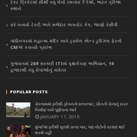
ટેસ્ટ ક્રિકેટમાં સૌથી વધુ મેચો રમનારા 7 દેશો, ભારત ત્રીજા
સ્થાને
ઘરે બનાવો ટેસ્ટી અને મજેદાર અખરોટ કેક, જાણો રેસીપી
ગાંધીનગરમાં મહાત્મા મંદિર ખાતે ટ્રાવેલ એન્ડ ટુરિઝમ ફેરનો
CMએ કરાવ્યો પ્રારંભ
ગુજરાતમાં 289 સરકારી ITIમાં વૃક્ષારોપણ અભિયાન, 10
હજારથી વધુ રોપાઓનું વાવેતર
POPULAR POSTS
ડોકલામમાં ફરીથી ડ્રેગનનો સળવળાટ, ચીનની સેનાનું સડક
નિર્માણ કાર્ય પૂર્ણતાના આરે
JANUARY 17, 2019
મુંબઈમાં ફરીથી ખુલશે ડાન્સ બાર, પણ નોટોનો વરસાદ થઈ
શકશે નહીં