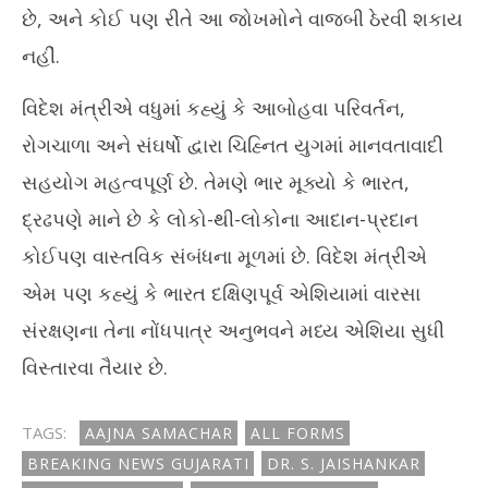
છે, અને કોઈ પણ રીતે આ જોખમોને વાજબી ઠેરવી શકાય
November
No
19, 2025
19
નહીં.
વિદેશ મંત્રીએ વધુમાં કહ્યું કે આબોહવા પરિવર્તન,
રોગચાળા અને સંઘર્ષો દ્વારા ચિહ્નિત યુગમાં માનવતાવાદી
સહયોગ મહત્વપૂર્ણ છે. તેમણે ભાર મૂક્યો કે ભારત,
દ્રઢપણે માને છે કે લોકો-થી-લોકોના આદાન-પ્રદાન
કોઈપણ વાસ્તવિક સંબંધના મૂળમાં છે. વિદેશ મંત્રીએ
એમ પણ કહ્યું કે ભારત દક્ષિણપૂર્વ એશિયામાં વારસા
સંરક્ષણના તેના નોંધપાત્ર અનુભવને મધ્ય એશિયા સુધી
વિસ્તારવા તૈયાર છે.
TAGS:
AAJNA SAMACHAR
ALL FORMS
BREAKING NEWS GUJARATI
DR. S. JAISHANKAR