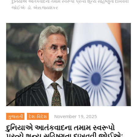
દુનિયાએ આતંકવાદના તમામ સ્વરૂપો પ્રત્યે શૂન્ય સહિષ્ણુતા દાખવવી
જોઈએઃ ડો. એસ.જયશંકર
November 19, 2025
ગુજરાતી
દેશ-વિદેશ
દુનિયાએ આતંકવાદના તમામ સ્વરૂપો
પ્રત્યે શૂન્ય સહિષ્ણુતા દાખવવી જોઈએઃ