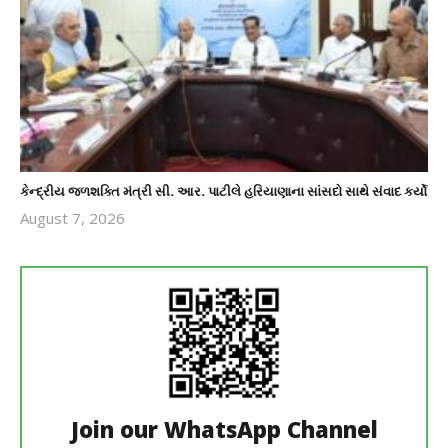
કેન્દ્રીય જળશક્તિ મંત્રી સી. આર. પાટીલે હરિયાણાના સાંસદો સાથે સંવાદ કર્યો
August 7, 2026
revoi
editor
Join our WhatsApp Channel