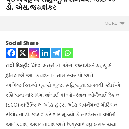
ડો. એસ.જયશંકર
MORE
Social Share
નવી દિલ્હીઃ
વિદેશ મંત્રી ડૉ. એસ. જયશંકરે કહ્યું કે
દુનિયાએ આતંકવાદના તમામ સ્વરૂપો અને
અભિવ્યક્તિઓ પ્રત્યે શૂન્ય સહિષ્ણુતા દાખવવી જોઈએ.
રશિયાના મોસ્કોમાં શાંઘાઈ કોઓપરેશન ઓર્ગેનાઈઝેશન
(SCO) કાઉન્સિલ ઓફ હેડ્સ ઓફ ગવર્નમેન્ટ મીટિંગને
NOW VIEWING
સંબોધતા ડૉ. જયશંકરે ભાર મૂક્યો કે તાજેતરના વર્ષોમાં
દુનિયાએ આતંકવાદના તમામ સ્વરૂપો પ્રત્યે શૂન્ય સહિષ્ણુતા દાખવવી
કેન
આતંકવાદ, અલગતાવાદ અને ઉગ્રવાદ વધુ ખરાબ થયા
જોઈએઃ ડો. એસ.જયશંકર
સંવા