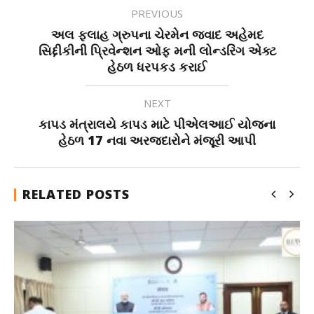
PREVIOUS
અલ ફલાહ ગ્રુપના ચેરમેન જવાદ અહેમદ
સિદ્દીકીની પ્રિવેન્શન ઓફ મની લોન્ડરિંગ એક્ટ
હેઠળ ધરપકડ કરાઈ
NEXT
કાપડ મંત્રાલયે કાપડ માટે પીએલઆઈ યોજના
હેઠળ 17 નવા અરજદારોને મંજૂરી આપી
RELATED POSTS