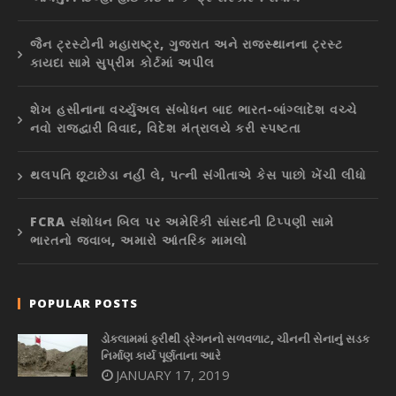
જૈન ટ્રસ્ટોની મહારાષ્ટ્ર, ગુજરાત અને રાજસ્થાનના ટ્રસ્ટ
કાયદા સામે સુપ્રીમ કોર્ટમાં અપીલ
શેખ હસીનાના વર્ચ્યુઅલ સંબોધન બાદ ભારત-બાંગ્લાદેશ વચ્ચે
નવો રાજદ્વારી વિવાદ, વિદેશ મંત્રાલયે કરી સ્પષ્ટતા
થલપતિ છૂટાછેડા નહીં લે, પત્ની સંગીતાએ કેસ પાછો ખેંચી લીધો
FCRA સંશોધન બિલ પર અમેરિકી સાંસદની ટિપ્પણી સામે
ભારતનો જવાબ, અમારો આંતરિક મામલો
POPULAR POSTS
ડોકલામમાં ફરીથી ડ્રેગનનો સળવળાટ, ચીનની સેનાનું સડક
નિર્માણ કાર્ય પૂર્ણતાના આરે
JANUARY 17, 2019