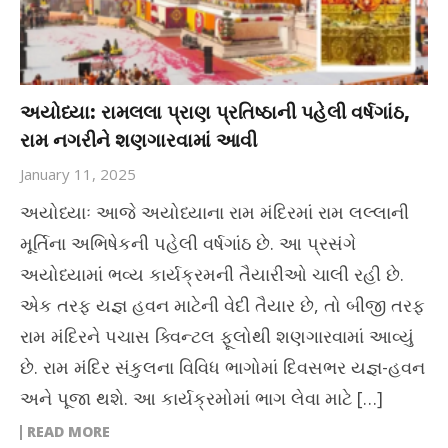
અયોધ્યા: રામલલા પ્રાણ પ્રતિષ્ઠાની પહેલી વર્ષગાંઠ,
રામ નગરીને શણગારવામાં આવી
January 11, 2025
અયોધ્યાઃ આજે અયોધ્યાના રામ મંદિરમાં રામ લલ્લાની
મૂર્તિના અભિષેકની પહેલી વર્ષગાંઠ છે. આ પ્રસંગે
અયોધ્યામાં ભવ્ય કાર્યક્રમની તૈયારીઓ ચાલી રહી છે.
એક તરફ યજ્ઞ હવન માટેની વેદી તૈયાર છે, તો બીજી તરફ
રામ મંદિરને પચાસ ક્વિન્ટલ ફૂલોથી શણગારવામાં આવ્યું
છે. રામ મંદિર સંકુલના વિવિધ ભાગોમાં દિવસભર યજ્ઞ-હવન
અને પૂજા થશે. આ કાર્યક્રમોમાં ભાગ લેવા માટે […]
READ MORE