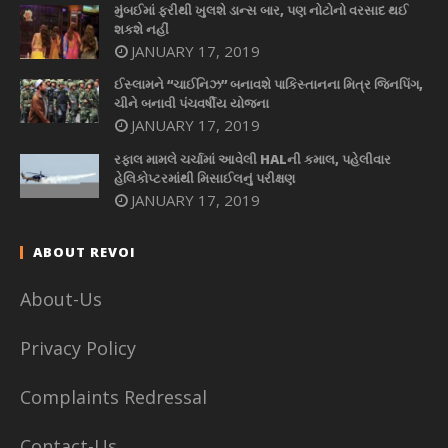
મુંબઈમાં ફરીથી ખુલશે ડાન્સ બાર, પણ નોટોનો વરસાદ થઈ
શકશે નહીં
JANUARY 17, 2019
ઈસ્લામને “ચાઈનિઝ” બનાવશે પાકિસ્તાનના મિત્ર જિનપિંગ,
ચીને બનાવી પંચવર્ષીય યોજના
JANUARY 17, 2019
રફાલ મામલે ચર્ચામાં આવેલી HALની કમાલ, પહેલીવાર
હેલિકોપ્ટરમાંથી મિસાઈલનું પરીક્ષણ
JANUARY 17, 2019
ABOUT REVOI
About-Us
Privacy Policy
Complaints Redressal
Contact-Us