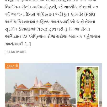
નિર્ણાયક સૈન્ય કાર્યવાહી હતી, જે ભારતીય સેનાએ ગત
વર્ષે આજના દિવસે પાકિસ્તાન અધિકૃત કાશ્મીર (PoK)
અને પાકિસ્તાનમાં સક્રિય આતંકવાદીઓ અને તેમના
સુરક્ષિત ઠેકાણાઓ વિરુદ્ધ હાથ ધરી હતી. આ સૈન્ય
અભિયાન 22 એપ્રિલના રોજ થયેલા ભયાનક પહેલગામ
આતંકવાદી […]
READ MORE
ગુજરાતી