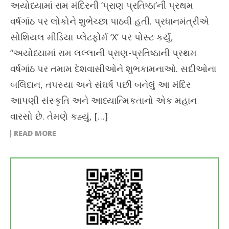
અયોધ્યામાં રામ મંદિરની ‘પ્રાણ પ્રતિષ્ઠા’ની પ્રથમ
વર્ષગાંઠ પર લોકોને શુભેચ્છા પાઠવી હતી. પ્રધાનમંત્રીએ
સોશિયલ મીડિયા પ્લેટફોર્મ ‘X’ પર પોસ્ટ કર્યું,
“અયોધ્યામાં રામ લલ્લાની પ્રાણ-પ્રતિષ્ઠાની પ્રથમ
વર્ષગાંઠ પર તમામ દેશવાસીઓને શુભકામનાઓ. સદીઓના
બલિદાન, તપસ્યા અને સંઘર્ષ પછી બનેલું આ મંદિર
આપણી સંસ્કૃતિ અને આધ્યાત્મિકતાનો એક મહાન
વારસો છે. તેમણે કહ્યું, […]
READ MORE