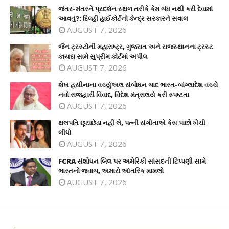
જંતર-મંતરને પ્રદર્શન સ્થળ તરીકે કેમ બંધ નથી કરી દેવામાં
આવતું?: દિલ્હી હાઈકોર્ટનો કેન્દ્ર સરકારને સવાલ
AUGUST 7, 2026
જૈન ટ્રસ્ટોની મહારાષ્ટ્ર, ગુજરાત અને રાજસ્થાનના ટ્રસ્ટ
કાયદા સામે સુપ્રીમ કોર્ટમાં અપીલ
AUGUST 7, 2026
શેખ હસીનાના વર્ચ્યુઅલ સંબોધન બાદ ભારત-બાંગ્લાદેશ વચ્ચે
નવો રાજદ્વારી વિવાદ, વિદેશ મંત્રાલયે કરી સ્પષ્ટતા
AUGUST 7, 2026
થલપતિ છૂટાછેડા નહીં લે, પત્ની સંગીતાએ કેસ પાછો ખેંચી
લીધો
AUGUST 7, 2026
FCRA સંશોધન બિલ પર અમેરિકી સાંસદની ટિપ્પણી સામે
ભારતનો જવાબ, અમારો આંતરિક મામલો
AUGUST 7, 2026