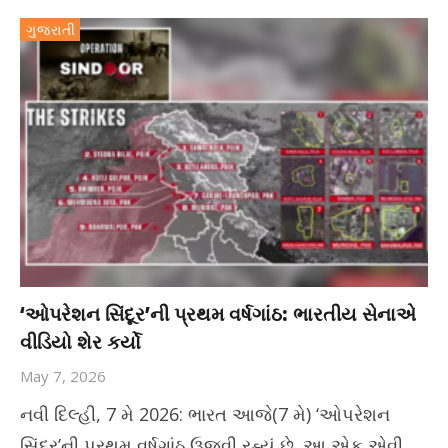
ગુજરાતી
‘ઓપરેશન સિંદૂર’ની પ્રથમ વર્ષગાંઠ: ભારતીય સેનાએ
વીડિયો શેર કર્યો
May 7, 2026
નવી દિલ્હી, 7 મે 2026: ભારત આજે(7 મે) ‘ઓપરેશન
સિંદૂર’ની પ્રથમ વર્ષગાંઠ ઉજવી રહ્યું છે. આ એક એવી