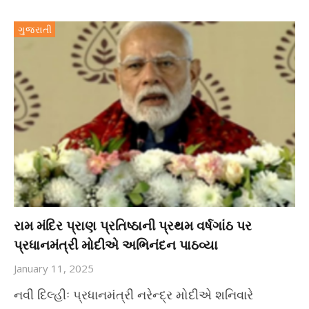
ગુજરાતી
રામ મંદિર પ્રાણ પ્રતિષ્ઠાની પ્રથમ વર્ષગાંઠ પર
પ્રધાનમંત્રી મોદીએ અભિનંદન પાઠવ્યા
January 11, 2025
નવી દિલ્હીઃ પ્રધાનમંત્રી નરેન્દ્ર મોદીએ શનિવારે