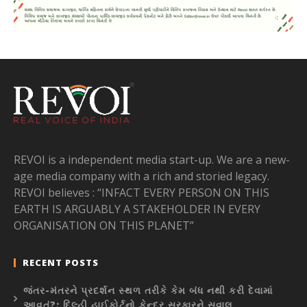
REVOI is a independent media start-up. We are a new-
age media company with a rich and storied legacy.
REVOI believes : “INFACT EVERY PERSON ON THIS
EARTH IS ARGUABLY A STAKEHOLDER IN EVERY
ORGANISATION ON THIS PLANET”
RECENT POSTS
જંતર-મંતરને પ્રદર્શન સ્થળ તરીકે કેમ બંધ નથી કરી દેવામાં
આવતું?: દિલ્હી હાઈકોર્ટનો કેન્દ્ર સરકારને સવાલ