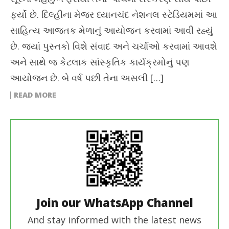
ફર્યો છે. દિલ્હીના મેજર ધ્યાનચંદ નેશનલ સ્ટેડિયમમાં આ
સાહિત્ય આજતક મેળાનું આયોજન કરવામાં આવી રહ્યું
છે. જ્યાં પુસ્તકો વિશે સંવાદ અને ચર્ચાઓ કરવામાં આવશે
અને સાથે જ કેટલાક સાંસ્કૃતિક કાર્યક્રમોનું પણ
આયોજન છે. બે વર્ષ પછી તેના અસલી […]
READ MORE
Join our WhatsApp Channel
And stay informed with the latest news