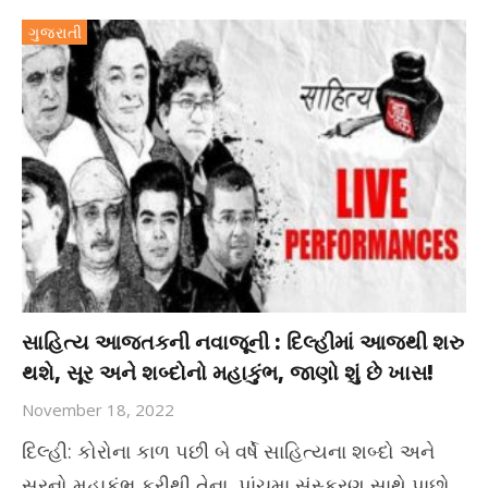
ગુજરાતી
સાહિત્ય આજતકની નવાજૂની : દિલ્હીમાં આજથી શરુ
થશે, સૂર અને શબ્દોનો મહાકુંભ, જાણો શું છે ખાસ!
November 18, 2022
દિલ્હી: કોરોના કાળ પછી બે વર્ષે સાહિત્યના શબ્દો અને
સૂરનો મહાકુંભ ફરીથી તેના પાંચમા સંસ્કરણ સાથે પાછો