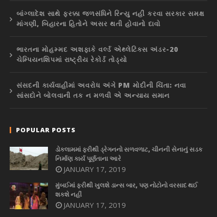
બાંગ્લાદેશ સાથે ફરક્કા જળસંધિને રિન્યુ નહીં કરવા સરકાર સમક્ષ
માંગણી, બિહારના હિતોને અસર થતી હોવાનો દાવો
ભારતના મોહમ્મદ અશફાકે વર્લ્ડ એથ્લેટિક્સ અંડર-20
ચેમ્પિયનશિપમાં રાષ્ટ્રીય રેકોર્ડ તોડ્યો
સંસદની કાર્યવાહીમાં અવરોધ અંગે PM મોદીની ચિંતા: નવા
સાંસદોને બોલવાની તક ન મળવી એ અન્યાય સમાન
POPULAR POSTS
ડોકલામમાં ફરીથી ડ્રેગનનો સળવળાટ, ચીનની સેનાનું સડક
નિર્માણ કાર્ય પૂર્ણતાના આરે
JANUARY 17, 2019
મુંબઈમાં ફરીથી ખુલશે ડાન્સ બાર, પણ નોટોનો વરસાદ થઈ
શકશે નહીં
JANUARY 17, 2019