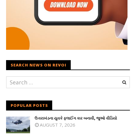
SEARCH NEWS ON REVOI
POPULAR POSTS
ઉત્તરાખંડના યુવકે ફ્લાઈંગ કાર બનાવી, જુઓ વીડિયો
AUGUST 7, 2026