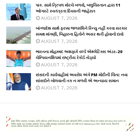
પાક. સામે ત્રિપલ મોરચે બળવો, બલુચિસ્તાન દ્વારા 11
ઓગસ્ટે સ્વતંત્રતા દિવસની જાહેરાત
AUGUST 7, 2026
બાંગ્લાદેશ સાથે ફરક્કા જળસંધિને રિન્યુ નહીં કરવા સરકાર
સમક્ષ માંગણી, બિહારના હિતોને અસર થતી હોવાનો દાવો
AUGUST 7, 2026
ભારતના મોહમ્મદ અશફાકે વર્લ્ડ એથ્લેટિક્સ અંડર-20
ચેમ્પિયનશિપમાં રાષ્ટ્રીય રેકોર્ડ તોડ્યો
AUGUST 7, 2026
સંસદની કાર્યવાહીમાં અવરોધ અંગે PM મોદીની ચિંતા: નવા
સાંસદોને બોલવાની તક ન મળવી એ અન્યાય સમાન
AUGUST 7, 2026