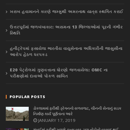
ખરાબ હવામાનને કારણે જમ્મુથી અમરનાથ યાત્રા સ્થગિત કરાઈ
ઉત્તરપૂર્વમાં જળબંબાકાર: અસમના 13 જિલ્લાઓમાં પૂરની ગંભીર
સ્થિતિ
હનીટ્રેપમાં ફસાયેલા ભારતીય વાયુસેનાના અધિકારીની જાસુસીના
આરોપ હેઠળ ધરપકડ
E20 પેટ્રોલમાં ગુણવત્તાના ધોરણો જળવાયેલા: OMC ના
પરીક્ષણોમાં દાવાઓ પોકળ સાબિત
POPULAR POSTS
ડોકલામમાં ફરીથી ડ્રેગનનો સળવળાટ, ચીનની સેનાનું સડક
નિર્માણ કાર્ય પૂર્ણતાના આરે
JANUARY 17, 2019
મુંબઈમાં ફરીથી ખુલશે ડાન્સ બાર, પણ નોટોનો વરસાદ થઈ