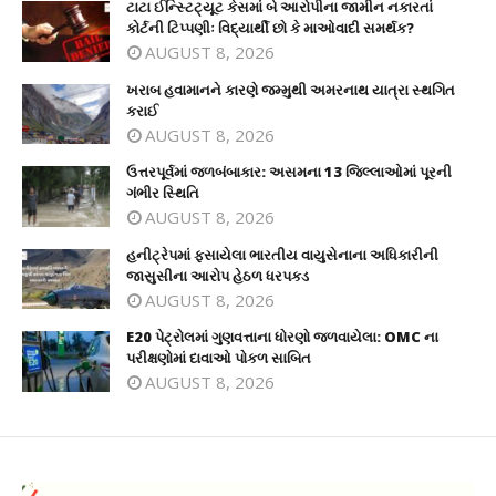
ટાટા ઈન્સ્ટિટ્યૂટ કેસમાં બે આરોપીના જામીન નકારતાં
કોર્ટની ટિપ્પણીઃ વિદ્યાર્થી છો કે માઓવાદી સમર્થક?
AUGUST 8, 2026
ખરાબ હવામાનને કારણે જમ્મુથી અમરનાથ યાત્રા સ્થગિત
કરાઈ
AUGUST 8, 2026
ઉત્તરપૂર્વમાં જળબંબાકાર: અસમના 13 જિલ્લાઓમાં પૂરની
ગંભીર સ્થિતિ
AUGUST 8, 2026
હનીટ્રેપમાં ફસાયેલા ભારતીય વાયુસેનાના અધિકારીની
જાસુસીના આરોપ હેઠળ ધરપકડ
AUGUST 8, 2026
E20 પેટ્રોલમાં ગુણવત્તાના ધોરણો જળવાયેલા: OMC ના
પરીક્ષણોમાં દાવાઓ પોકળ સાબિત
AUGUST 8, 2026