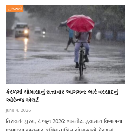
ગુજરાતી
કેરળમાં ચોમાસાનું સત્તાવાર આગમન: ભારે વરસાદનું
ઓરેન્જ એલર્ટ
June 4, 2026
તિરુવનંતપુરમ, 4 જૂન 2026: ભારતીય હવામાન વિભાગના
જણાવ્યા અનુસાર, દક્ષિણ-પશ્ચિમ ચોમાસાએ કેરળમાં