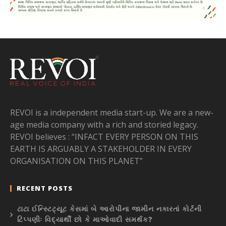
REVOI is a independent media start-up. We are a new-
age media company with a rich and storied legacy.
REVOI believes : “INFACT EVERY PERSON ON THIS
EARTH IS ARGUABLY A STAKEHOLDER IN EVERY
ORGANISATION ON THIS PLANET”
RECENT POSTS
ટાટા ઈન્સ્ટિટ્યૂટ કેસમાં બે આરોપીના જામીન નકારતાં કોર્ટની
ટિપ્પણીઃ વિદ્યાર્થી છો કે માઓવાદી સમર્થક?