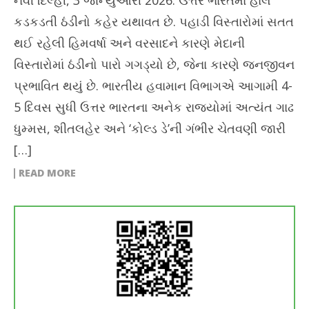
કડકડતી ઠંડીનો કહેર યથાવત છે. પહાડી વિસ્તારોમાં સતત
થઈ રહેલી હિમવર્ષા અને વરસાદને કારણે મેદાની
વિસ્તારોમાં ઠંડીનો પારો ગગડ્યો છે, જેના કારણે જનજીવન
પ્રભાવિત થયું છે. ભારતીય હવામાન વિભાગએ આગામી 4-
5 દિવસ સુધી ઉત્તર ભારતના અનેક રાજ્યોમાં અત્યંત ગાઢ
ધુમ્મસ, શીતલહેર અને ‘કોલ્ડ ડે’ની ગંભીર ચેતવણી જારી
[…]
READ MORE