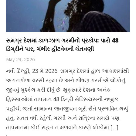
સમગ્ર દેશમાં કાળઝાળ ગરમીનો પ્રકોપ: પારો 48
ડિગ્રીને પાર, ગંભીર હીટવેવની ચેતવણી
May 23, 2026
નવી દિલ્હી, 23 મે 2026: સમગ્ર દેશમાં હાલ આકાશમાંથી
અગનગોળા વરસી રહ્યા છે અને ભીષણ ગરમીએ લોકોનું
જીવવું મુશ્કેલ કરી દીધું છે. શુક્રવારે દેશના અનેક
હિસ્સાઓમાં તાપમાન 48 ડિગ્રી સેલ્સિયસની નજીક
પહોંચી જતાં સામાન્ય જનજીવન બૂરી રીતે પ્રભાવિત થયું
હતું. સતત વધી રહેલી ગરમી અને રાત્રિના સમયે પણ
તાપમાનમાં કોઈ રાહત ન મળવાને કારણે લોકોમાં […]