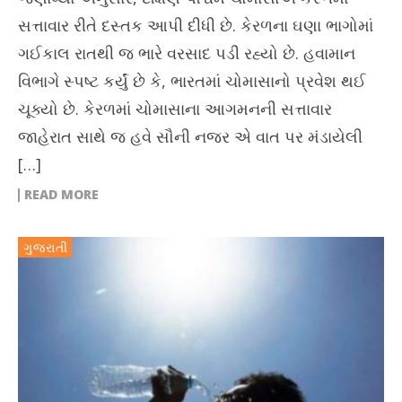
સત્તાવાર રીતે દસ્તક આપી દીધી છે. કેરળના ઘણા ભાગોમાં
ગઈકાલ રાતથી જ ભારે વરસાદ પડી રહ્યો છે. હવામાન
વિભાગે સ્પષ્ટ કર્યું છે કે, ભારતમાં ચોમાસાનો પ્રવેશ થઈ
ચૂક્યો છે. કેરળમાં ચોમાસાના આગમનની સત્તાવાર
જાહેરાત સાથે જ હવે સૌની નજર એ વાત પર મંડાયેલી
[…]
READ MORE
ગુજરાતી