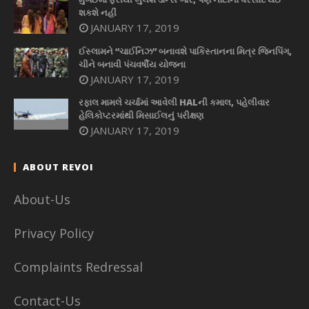
શકશે નહીં
JANUARY 17, 2019
ઈસ્લામને “ચાઈનિઝ” બનાવશે પાકિસ્તાનના મિત્ર જિનપિંગ,
ચીને બનાવી પંચવર્ષીય યોજના
JANUARY 17, 2019
રફાલ મામલે ચર્ચામાં આવેલી HALની કમાલ, પહેલીવાર
હેલિકોપ્ટરમાંથી મિસાઈલનું પરીક્ષણ
JANUARY 17, 2019
ABOUT REVOI
About-Us
Privacy Policy
Complaints Redressal
Contact-Us