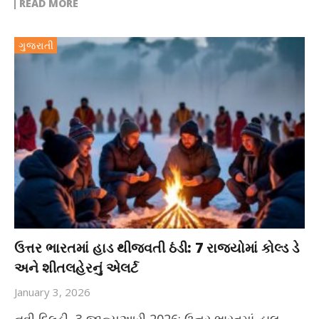
READ MORE
ગુજરાતી
ઉત્તર ભારતમાં હાડ થીજવતી ઠંડી: 7 રાજ્યોમાં કોલ્ડ ડે
અને શીતલહેરનું એલર્ટ
January 3, 2026
નવી દિલ્હી, 3 જાન્યુઆરી 2026: ઉત્તર ભારતમાં હાલ