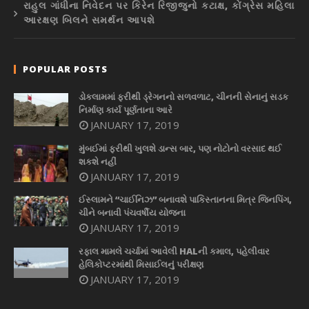
રાહુલ ગાંધીના નિવેદન પર કિરેન રિજીજુનો કટાક્ષ, કોંગ્રેસ મહિલા
આરક્ષણ બિલને સમર્થન આપશે
POPULAR POSTS
ડોકલામમાં ફરીથી ડ્રેગનનો સળવળાટ, ચીનની સેનાનું સડક
નિર્માણ કાર્ય પૂર્ણતાના આરે
JANUARY 17, 2019
મુંબઈમાં ફરીથી ખુલશે ડાન્સ બાર, પણ નોટોનો વરસાદ થઈ
શકશે નહીં
JANUARY 17, 2019
ઈસ્લામને “ચાઈનિઝ” બનાવશે પાકિસ્તાનના મિત્ર જિનપિંગ,
ચીને બનાવી પંચવર્ષીય યોજના
JANUARY 17, 2019
રફાલ મામલે ચર્ચામાં આવેલી HALની કમાલ, પહેલીવાર
હેલિકોપ્ટરમાંથી મિસાઈલનું પરીક્ષણ
JANUARY 17, 2019