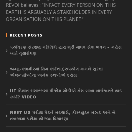
REVOI believes : “INFACT EVERY PERSON ON THIS
EARTH IS ARGUABLY A STAKEHOLDER IN EVERY
ORGANISATION ON THIS PLANET”
RECENT POSTS
પર્યાવરણ સંરક્ષણ ગતિવિધિ દ્વારા શ્રી માધવ સેવા ભવન – નરોડા
ખાતે વૃક્ષારોપણ
જમ્મુ-કાશ્મીરમાં સિમ કાર્ડના દુરુપયોગ મામલે સુરક્ષા
એજન્સીઓના અનેક સ્થળોએ દરોડા
IIT દિક્ષાંત સમારંભમાં પીએમ મોદીએ કેમ બાબા બાગેશ્વરને યાદ
કર્યા? VIDEO
NEET UG પરીક્ષા પેટર્ન બદલાશે, કોમ્પ્યુટર બઝ્ટ અને બે
તબક્કામાં પરીક્ષા યોજવા વિચારણા