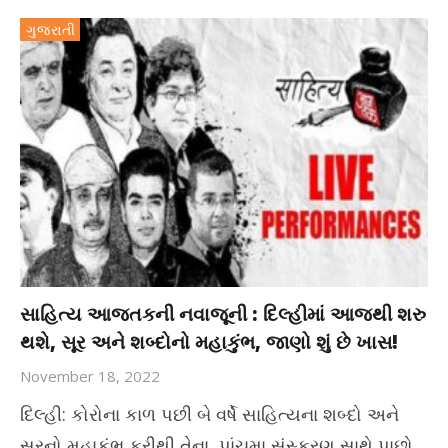
ગુજરાતી
સાહિત્ય આજતકની નવાજૂની : દિલ્હીમાં આજથી શરુ
થશે, સૂર અને શબ્દોનો મહાકુંભ, જાણો શું છે ખાસ!
November 18, 2022
દિલ્હી: કોરોના કાળ પછી બે વર્ષે સાહિત્યના શબ્દો અને
સૂરનો મહાકુંભ ફરીથી તેના પાંચમા સંસ્કરણ સાથે પાછો