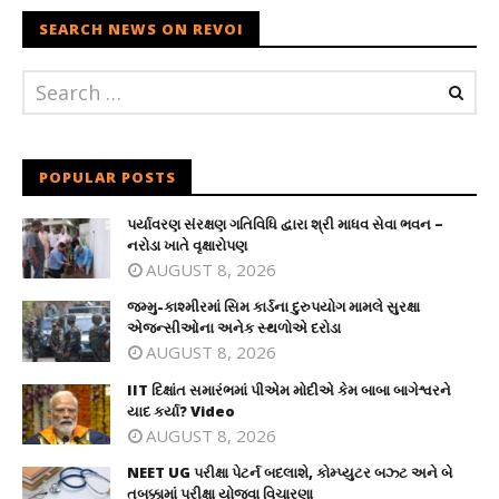
SEARCH NEWS ON REVOI
POPULAR POSTS
પર્યાવરણ સંરક્ષણ ગતિવિધિ દ્વારા શ્રી માધવ સેવા ભવન –
નરોડા ખાતે વૃક્ષારોપણ
AUGUST 8, 2026
જમ્મુ-કાશ્મીરમાં સિમ કાર્ડના દુરુપયોગ મામલે સુરક્ષા
એજન્સીઓના અનેક સ્થળોએ દરોડા
AUGUST 8, 2026
IIT દિક્ષાંત સમારંભમાં પીએમ મોદીએ કેમ બાબા બાગેશ્વરને
યાદ કર્યા? Video
AUGUST 8, 2026
NEET UG પરીક્ષા પેટર્ન બદલાશે, કોમ્પ્યુટર બઝ્ટ અને બે
તબક્કામાં પરીક્ષા યોજવા વિચારણા