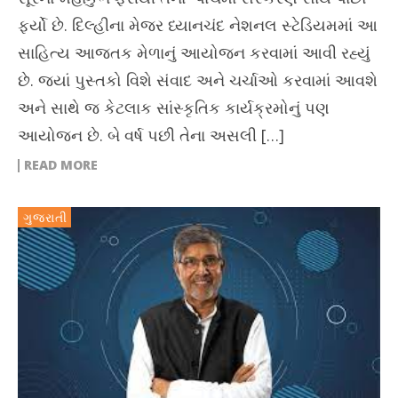
ફર્યો છે. દિલ્હીના મેજર ધ્યાનચંદ નેશનલ સ્ટેડિયમમાં આ
સાહિત્ય આજતક મેળાનું આયોજન કરવામાં આવી રહ્યું
છે. જ્યાં પુસ્તકો વિશે સંવાદ અને ચર્ચાઓ કરવામાં આવશે
અને સાથે જ કેટલાક સાંસ્કૃતિક કાર્યક્રમોનું પણ
આયોજન છે. બે વર્ષ પછી તેના અસલી […]
READ MORE
ગુજરાતી