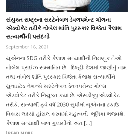
સંયુક્ત રાષ્ટ્રના સસ્ટેનેબલ ડેવલપમેન્ટ ગૉલના
એડવોકેટ તરીકે નોબેલ શાંતિ પુરસ્કાર વિજેતા કૈલાશ
સત્યાર્થીની પસંદગી
September 18, 2021
યૂએનના SDG તરીકે કૈલાશ સત્યાર્થીની નિમણૂક તેઓ
નોબેલ પ્રાઈઝ સમ્માનિત છે દિલ્હીઃ દેશમાં જાણીતું નામ
તથા નોબેલ શાંતિ પુરસ્કાર વિજેતા કૈલાશ સત્યાર્થીને
યુનાઇટેડ નેશન્સે સસ્ટેનેબલ ડેવલપમેન્ટ ગોલ્સ
એડવોકેટ તરીકે નિયુક્ત કર્યા છે. એસડીજી એડવોકેટ
તરીકે, સત્યાર્થી હવે વર્ષ 2030 સુધીમાં યૂએનના ટકાઉ
વિકાસ લક્ષ્યો હાંસલ કરવામાં મહત્વની ભૂમિકા ભજવશે.
કૈલાશ સત્યાર્થી બાળ ગુલામીનો અંત […]
READ MORE